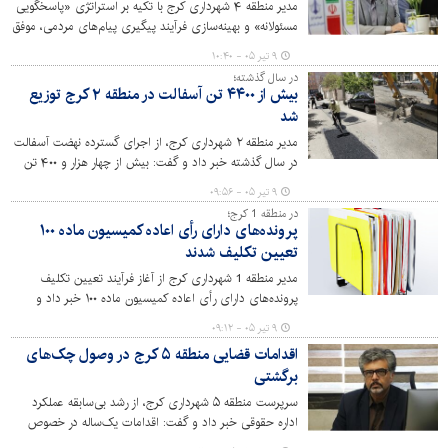
مدیر منطقه ۴ شهرداری کرج با تکیه بر استراتژی «پاسخگویی
مسئولانه» و بهینه‌سازی فرآیند پیگیری پیام‌های مردمی، موفق
به کسب رتبه برتر در سامانه ارتباطات مردمی ۱۳۷ شد. این
۹ تیر ۰۵ - ۱۰:۴۰
دستاورد در سایه کاهش چشمگیر پیام‌های برگشتی و افزایش
در سال گذشته؛
سرعت در رفع مشکلات شهری حاصل شده است.
بیش از ۴۴۰۰ تن آسفالت در منطقه ۲ کرج توزیع
شد
مدیر منطقه ۲ شهرداری کرج، از اجرای گسترده نهضت آسفالت
در سال گذشته خبر داد و گفت: بیش از چهار هزار و ۴۰۰ تن
آسفالت مکانیزه در معابر سطح منطقه اجرا شد که این اقدام
۹ تیر ۰۵ - ۰۹:۵۶
نقش مؤثری در ارتقای کیفیت معابر، افزایش ایمنی تردد و
در منطقه 1 کرج؛
بهبود خدمات‌رسانی به شهروندان داشته است.
پرونده‌های دارای رأی اعاده کمیسیون ماده ۱۰۰
تعیین تکلیف شدند
مدیر منطقه 1 شهرداری کرج از آغاز فرآیند تعیین تکلیف
پرونده‌های دارای رأی اعاده کمیسیون ماده ۱۰۰ خبر داد و
گفت: با اجرای دستورالعمل ابلاغی، زمینه رفع بخشی از
۹ تیر ۰۵ - ۰۹:۱۲
مشکلات حقوقی و اداری شهروندان و ساماندهی پرونده‌های
اقدامات قضایی منطقه ۵ کرج در وصول چک‌های
بلاتکلیف فراهم شده است.
برگشتی
سرپرست منطقه ۵ شهرداری کرج، از رشد بی‌سابقه عملکرد
اداره حقوقی خبر داد و گفت: اقدامات یک‌ساله در خصوص
چک‌های برگشتی نسبت به سه دهه قبل دو برابر شده و