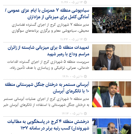
۱۳ تیر ۰۵ - ۱۱:۳۶
مناطق شهرداری کرج شد.
سیاه‌پوشی منطقه ۷ همزمان با ایام عزای عمومی /
آمادگی کامل برای میزبانی از عزاداران
مدیر منطقه ۷ شهرداری کرج از اجرای گسترده فضاسازی
محیطی، سیاه‌پوشی معابر و برگزاری برنامه‌های سوگواری
همزمان با ایام عزای عمومی خبر داد و گفت: تمامی
۱۳ تیر ۰۵ - ۱۱:۳۳
ظرفیت‌های منطقه برای حفظ شأن این ایام و خدمت‌رسانی به
تمهیدات منطقه ۵ برای میزبانی شایسته از زائران
عزاداران و زائران بسیج شده است.
مراسم وداع با رهبر شهید
سرپرست منطقه ۵ شهرداری کرج از اجرای گسترده اقدامات
خدماتی، عمرانی، ترافیکی و زیباسازی با هدف تأمین رفاه،
ایمنی و آرامش زائران در محدوده و مسیرهای منتهی به
۱۰ تیر ۰۵ - ۱۲:۲۰
ایستگاه متروی گلشهر و بوستان‌های سطح منطقه خبر داد.
آبرسانی مستمر به درختان جنگل شهرستانی منطقه
۱۰ با تانکرهای آبرسان
مدیر منطقه ۱۰ شهرداری کرج از اجرای عملیات آبرسانی مستمر
به درختان جنگل شهرستانی با استفاده از تانکرهای آبرسان خبر
داد و گفت: این اقدام با هدف حفظ و نگهداری درختان
۱۰ تیر ۰۵ - ۱۲:۱۳
کهنسال و جلوگیری از خسارت ناشی از قطع حق‌آبه نهر سرجوب
درخشش منطقه ۴ کرج در پاسخگویی به مطالبات
در حال انجام است.
شهروندان/ کسب رتبه برتر در سامانه ۱۳۷