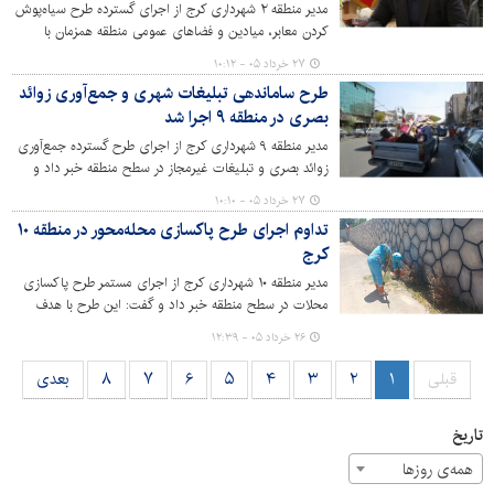
مدیر منطقه ۲ شهرداری کرج از اجرای گسترده طرح سیاه‌پوش
کردن معابر، میادین و فضاهای عمومی منطقه همزمان با
فرارسیدن ماه محرم خبر داد و گفت: این اقدامات با هدف
۲۷ خرداد ۰۵ - ۱۰:۱۲
پاسداشت شعائر حسینی، ترویج فرهنگ عاشورا و ایجاد
طرح ساماندهی تبلیغات شهری و جمع‌آوری زوائد
فضایی معنوی برای شهروندان و عزاداران انجام شده است.
بصری در منطقه ۹ اجرا شد
مدیر منطقه ۹ شهرداری کرج از اجرای طرح گسترده جمع‌آوری
زوائد بصری و تبلیغات غیرمجاز در سطح منطقه خبر داد و
گفت: ارتقای کیفیت منظر شهری و ساماندهی فضاهای
۲۷ خرداد ۰۵ - ۱۰:۱۰
عمومی از اولویت‌های مدیریت شهری در منطقه ۹ است.
تداوم اجرای طرح پاکسازی محله‌محور در منطقه ۱۰
کرج
مدیر منطقه ۱۰ شهرداری کرج از اجرای مستمر طرح پاکسازی
محلات در سطح منطقه خبر داد و گفت: این طرح با هدف
ارتقای کیفیت خدمات شهری، بهبود سیمای شهری و افزایش
۲۶ خرداد ۰۵ - ۱۲:۳۹
رضایتمندی شهروندان به‌صورت محله‌محور در حال اجراست.
قبلی
۱
۲
۳
۴
۵
۶
۷
۸
بعدی
تاریخ
همه‌ی روزها