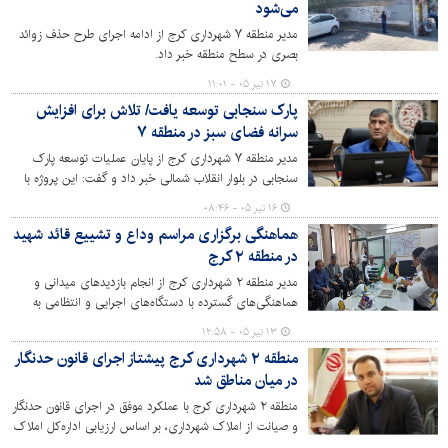
می‌شود
مدیر منطقه ۷ شهرداری کرج از ادامه اجرای طرح حذف زوائد
بصری در سطح منطقه خبر داد.
۱۷ تیر ۰۵ - ۱۱:۰۱
پارک سنجابی توسعه یافت/ تلاش برای افزایش
سرانه فضای سبز در منطقه ۷
مدیر منطقه ۷ شهرداری کرج از پایان عملیات توسعه پارک
سنجابی در بلوار انقلاب شمالی خبر داد و گفت: این پروژه با
هدف ارتقای سرانه فضای سبز، توسعه امکانات رفاهی و ایجاد
۱۶ تیر ۰۵ - ۰۸:۴۶
محیطی مناسب برای حضور خانواده‌ها به بهره‌برداری رسیده
هماهنگی برگزاری مراسم وداع و تشییع قائد شهید
است.
در منطقه ۲ کرج
مدیر منطقه ۲ شهرداری کرج از انجام بازدیدهای میدانی و
هماهنگی‌های گسترده با دستگاه‌های اجرایی و انتظامی به
منظور فراهم‌سازی بستر مناسب برای برگزاری باشکوه مراسم
۱۳ تیر ۰۵ - ۱۲:۵۸
بزرگداشت، وداع، تشییع و تدفین قائد شهید والامقام انقلاب
منطقه ۲ شهرداری کرج پیشتاز اجرای قانون حدنگار
اسلامی در این منطقه خبر داد.
در میان مناطق شد
منطقه ۲ شهرداری کرج با عملکرد موفق در اجرای قانون حدنگار
و صیانت از املاک شهرداری، بر اساس ارزیابی اداره‌کل املاک
و مستغلات شهرداری کرج، موفق به کسب رتبه نخست در میان