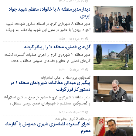
۳۰ خرداد ۰۵ - ۱۲:۰۹
پیگیری ساختاریافته پرونده‌های حقوقی، گامی مؤثر در صیانت
دیدار مدیر منطقه ۸ با خانواده معظم شهید جواد
از منابع عمومی بوده است.
ایزدی
مدیر منطقه ۸ شهرداری کرج، در آستانه سالروز شهادت شهید
"جواد ایزدی" با حضور در منزل این شهید والامقام، به جایگاه
ایشان و خانواده‌اش ادای احترام کردند.
۳۰ خرداد ۰۵ - ۱۱:۵۲
گل‌های فصلی، منطقه ۱۰ را زیباتر کردند
مدیر منطقه ۱۰ شهرداری کرج از اجرای عملیات گسترده کاشت
گل‌های فصلی در معابر و فضاهای عمومی منطقه با هدف
زیباسازی سیمای شهری و افزایش نشاط اجتماعی شهروندان
۲۷ خرداد ۰۵ - ۱۰:۲۰
خبر داد.
گفت‌وگوی بی‌واسطه با اهالی اسلام‌آباد؛
پیگیری میدانی مطالبات شهروندان منطقه ۱ در
دستور کار قرار گرفت
مدیر منطقه ۱ شهرداری کرج با حضور در جمع ساکنان اسلام‌آباد
و گفت‌وگوی مستقیم با شهروندان، ضمن بررسی مسائل و
مشکلات محلی، بر پیگیری مستمر درخواست‌های مردمی و
۲۷ خرداد ۰۵ - ۱۰:۱۶
تسریع در رفع آن‌ها تأکید کرد.
در منطقه 2 کرج انجام شد؛
اجرای گسترده فضاسازی شهری همزمان با آغاز ماه
محرم