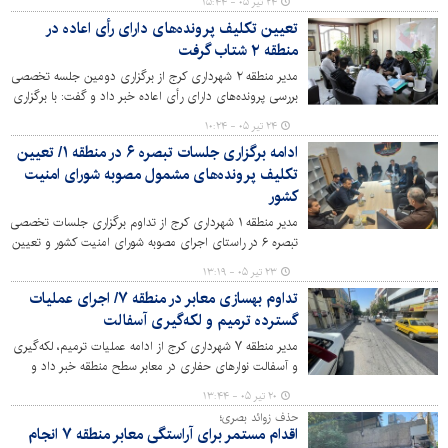
۲۴ تیر ۰۵ - ۱۵:۴۴
دسترسی شهروندان به خدمات محله‌محور، آماده ارائه خدمات
تعیین تکلیف پرونده‌های دارای رأی اعاده در
به شهروندان است.
منطقه ۲ شتاب گرفت
مدیر منطقه ۲ شهرداری کرج از برگزاری دومین جلسه تخصصی
بررسی پرونده‌های دارای رأی اعاده خبر داد و گفت: با برگزاری
مستمر این جلسات، روند رسیدگی به پرونده‌ها با دقت، سرعت
۲۴ تیر ۰۵ - ۱۰:۲۴
و در چارچوب ضوابط قانونی دنبال می‌شود.
ادامه برگزاری جلسات تبصره ۶ در منطقه ۱/ تعیین
تکلیف پرونده‌های مشمول مصوبه شورای امنیت
کشور
مدیر منطقه ۱ شهرداری کرج از تداوم برگزاری جلسات تخصصی
تبصره ۶ در راستای اجرای مصوبه شورای امنیت کشور و تعیین
تکلیف پرونده‌های دارای آرای اعاده کمیسیون ماده ۱۰۰ خبر
۲۳ تیر ۰۵ - ۱۳:۱۹
داد.
تداوم بهسازی معابر در منطقه ۷/ اجرای عملیات
گسترده ترمیم و لکه‌گیری آسفالت
مدیر منطقه ۷ شهرداری کرج از ادامه عملیات ترمیم، لکه‌گیری
و آسفالت نوارهای حفاری در معابر سطح منطقه خبر داد و
گفت: این اقدامات با هدف ارتقای کیفیت معابر، افزایش
۲۰ تیر ۰۵ - ۱۳:۴۴
ایمنی تردد و بهبود سیمای شهری به‌صورت مستمر در حال
حذف زوائد بصری؛
اجراست.
اقدام مستمر برای آراستگی معابر منطقه ۷ انجام