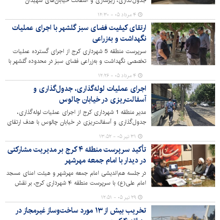
جدول‌گذاری، زیرسازی و آسفالت خیابان‌های شهیدان
علی‌محمدی و مسیب‌زاده خبر داد و این اقدام را در راستای
۴ مرداد ۰۵ - ۱۲:۳۰
بهبود زیرساخت‌های شهری، ارتقای ایمنی تردد و افزایش
ارتقای کیفیت فضای سبز گلشهر با اجرای عملیات
رضایتمندی شهروندان عنوان کرد.
نگهداشت و به‌زراعی
سرپرست منطقه 5 شهرداری کرج از اجرای گسترده عملیات
تخصصی نگهداشت و به‌زراعی فضای سبز در محدوده گلشهر با
هدف ارتقای کیفیت محیط شهری و حفظ شادابی پوشش
۴ مرداد ۰۵ - ۱۲:۲۶
گیاهی خبر داد.
اجرای عملیات لوله‌گذاری، جدول‌گذاری و
آسفالت‌ریزی در خیابان چالوس
مدیر منطقه 1 شهرداری کرج از اجرای عملیات لوله‌گذاری،
جدول‌گذاری و آسفالت‌ریزی در خیابان چالوس با هدف ارتقای
زیرساخت‌های شهری و بهبود تردد شهروندان خبر داد.
۳۱ تیر ۰۵ - ۱۳:۵۲
تأکید سرپرست منطقه ۴ کرج بر مدیریت مشارکتی
در دیدار با امام جمعه مهرشهر
در جلسه هم‌اندیشی امام جمعه مهرشهر و هیئت امنای مسجد
امام علی(ع) با سرپرست منطقه ۴ شهرداری کرج، بر نقش
کلیدی تعامل نهادهای مذهبی و مدیریت شهری در تسهیل
۲۹ تیر ۰۵ - ۱۲:۵۱
پروژه‌ها، ارتقای خدمات و تحقق توسعه پایدار شهری تأکید
تخریب بیش از ۱۳ مورد ساخت‌وساز غیرمجاز در
شد.