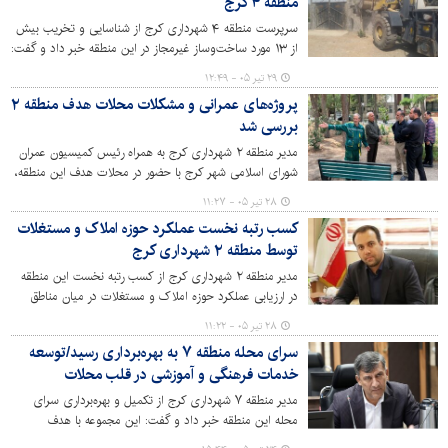
منطقه ۴ کرج
سرپرست منطقه ۴ شهرداری کرج از شناسایی و تخریب بیش
از ۱۳ مورد ساخت‌وساز غیرمجاز در این منطقه خبر داد و گفت:
این ساخت‌وسازها بیشتر در اراضی کشاورزی با قصد تغییر
۲۹ تیر ۰۵ - ۱۲:۴۹
کاربری انجام شده بودند که با همکاری جهاد کشاورزی و
پروژه‌های عمرانی و مشکلات محلات هدف منطقه ۲
نیروی انتظامی تخریب شدند.
بررسی شد
مدیر منطقه ۲ شهرداری کرج به همراه رئیس کمیسیون عمران
شورای اسلامی شهر کرج با حضور در محلات هدف این منطقه،
از پروژه‌های عمرانی در حال اجرا بازدید و به‌صورت چهره‌به‌چهره
۲۸ تیر ۰۵ - ۱۱:۲۷
با شهروندان دیدار و گفت‌وگو کرد.
کسب رتبه نخست عملکرد حوزه املاک و مستغلات
توسط منطقه ۲ شهرداری کرج
مدیر منطقه ۲ شهرداری کرج از کسب رتبه نخست این منطقه
در ارزیابی عملکرد حوزه املاک و مستغلات در میان مناطق
دهگانه شهرداری کرج در سال ۱۴۰۴ خبر داد.
۲۸ تیر ۰۵ - ۱۱:۲۲
سرای محله منطقه ۷ به بهره‌برداری رسید/توسعه
خدمات فرهنگی و آموزشی در قلب محلات
مدیر منطقه ۷ شهرداری کرج از تکمیل و بهره‌برداری سرای
محله این منطقه خبر داد و گفت: این مجموعه با هدف
گسترش فعالیت‌های فرهنگی، آموزشی و اجتماعی و افزایش