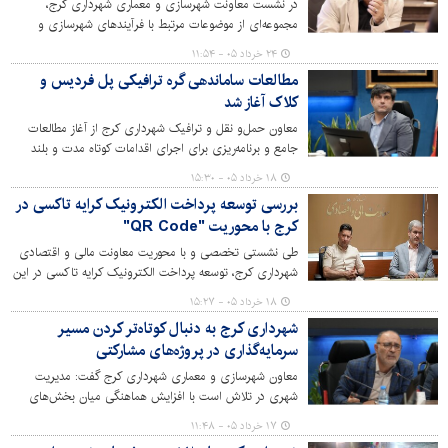
در نشست معاونت شهرسازی و معماری شهرداری کرج،
مجموعه‌ای از موضوعات مرتبط با فرآیندهای شهرسازی و
ارتقای هماهنگی میان بخش‌های مختلف مدیریت شهری مورد
۲۴ خرداد ۰۵ - ۱۱:۵۴
بررسی قرار گرفت.
مطالعات ساماندهی گره ترافیکی پل فردیس و
کلاک آغاز شد
معاون حمل‌و نقل و ترافیک شهرداری کرج از آغاز مطالعات
جامع و برنامه‌ریزی برای اجرای اقدامات کوتاه مدت و بلند
مدت به منظور ساماندهی وضعیت ترافیکی محدوده پل
۱۸ خرداد ۰۵ - ۱۵:۳۰
فردیس و کلاک خبر داد.
بررسی توسعه پرداخت الکترونیک کرایه تاکسی در
کرج با محوریت "QR Code"
طی نشستی تخصصی و با محوریت معاونت مالی و اقتصادی
شهرداری کرج، توسعه پرداخت الکترونیک کرایه تاکسی در این
کلانشهر با محوریت "QR Code" مورد بحث و بررسی
۱۸ خرداد ۰۵ - ۱۵:۲۷
کارشناسی قرار گرفت و موانع، ابعاد و زوایای مختلف آن
شهرداری کرج به دنبال کوتاه‌تر کردن مسیر
تحلیل و تجزیه شد.
سرمایه‌گذاری در پروژه‌های مشارکتی
معاون شهرسازی و معماری شهرداری کرج گفت: مدیریت
شهری در تلاش است با افزایش هماهنگی میان بخش‌های
فنی، عمرانی و شهرسازی، زمینه اجرای سریع‌تر پروژه‌های
۱۷ خرداد ۰۵ - ۱۱:۴۸
مشارکتی و بهره‌برداری موثرتر از ظرفیت‌های سرمایه‌گذاری را