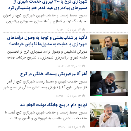
شهرداری کرج با ۲۰۰ نیروی خدمات شهری از
فراهم کند.
مسیرهای پیاده‌روی عید غدیر خم پشتیبانی کرد
معاون محیط زیست و خدمات شهری شهرداری کرج، از اجرای
عملیات گسترده پاکسازی و آماده‌سازی مسیرهای پیاده‌روی
بزرگ عید غدیر خم خبر داد و گفت: همزمان با برگزاری این
۱۷ خرداد ۰۵ - ۰۸:۱۳
مراسم مذهبی، ۲۰۰ نیروی خدمات شهری به همراه ۲۰ دستگاه
تأکید بر شتاب‌بخشی و توجه به وصول درآمدهای
ماشین‌آلات در مسیرهای تعیین‌شده مستقر شدند تا فضای
شهرداری با عنایت به مشوق‌ها تا پایان خردادماه
مناسب و پاکیزه‌ای برای حضور شهروندان فراهم کنند.
مدیرکل تشخیص و وصول درآمد شهرداری کرج در نخستین
جلسه شورای برنامه‌ریزی شهرداری، با تشریح جزئیات بودجه
۱۴۰۵ و نحوه توزیع منابع درآمدی میان مناطق، سازمان‌ها و
۱۶ خرداد ۰۵ - ۱۱:۰۶
ستاد، بر ضرورت هدف‌گذاری دقیق‌تر مدیران شهری در
آغاز آنالیز فیزیکی پسماند خانگی در کرج
خردادماه تأکید کرد.
معاون خدمات شهری و محیط زیست شهرداری کرج از آغاز
فاز اجرایی طرح آنالیز فیزیکی پسماندهای خانگی در سطح شهر
خبر داد.
۱۳ خرداد ۰۵ - ۱۰:۳۵
توزیع دام در پنج جایگاه موقت انجام شد
معاون محیط زیست و خدمات شهری شهرداری کرج گفت: با
هدف خدمات‌دهی مناسب به شهروندان و تأمین بهداشت
عمومی در عید سعید قربان، توزیع دام در پنج جایگاه موقت
۹ خرداد ۰۵ - ۱۳:۰۹
انجام شد.