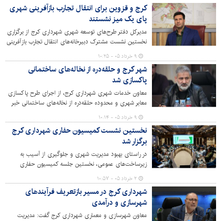
کرج و قزوین برای انتقال تجارب بازآفرینی شهری
پای یک میز نشستند
مدیرکل دفتر طرح‌های توسعه شهری شهرداری کرج از برگزاری
نخستین نشست مشترک دبیرخانه‌های انتقال تجارب بازآفرینی
شهری مناطق 1 و 4 کشور در کرج خبر داد و گفت: انتقال
۹ خرداد ۰۵ - ۱۰:۲۵
تجربه میان شهرها یکی از مهم‌ترین راهکارهای کاهش
شهر کرج و حلقه‌دره از نخاله‌های ساختمانی
هزینه‌های اجرایی، شناسایی چالش‌ها و جلوگیری از تکرار
پاکسازی شد
خطاهای گذشته در پروژه‌های بازآفرینی شهری است.
معاون خدمات شهری شهرداری کرج، از اجرای طرح پاکسازی
معابر شهری و محدوده حلقه‌دره از نخاله‌های ساختمانی خبر
داد و گفت: این اقدام با هدف کاهش آلودگی و ارتقای کیفیت
۹ خرداد ۰۵ - ۱۰:۱۴
محیط شهری انجام شده است.
نخستین نشست کمیسیون حفاری شهرداری کرج
برگزار شد
در راستای بهبود مدیریت شهری و جلوگیری از آسیب به
زیرساخت‌های عمومی، نخستین جلسه کمیسیون حفاری
شهرداری کرج با حضور مقامات و مسئولان اجرایی و نمایندگان
۲ خرداد ۰۵ - ۱۰:۵۷
سازمان‌های خدماتی برگزار شد.
شهرداری کرج در مسیر بازتعریف فرآیندهای
شهرسازی و درآمدی
معاون شهرسازی و معماری شهرداری کرج گفت: مدیریت