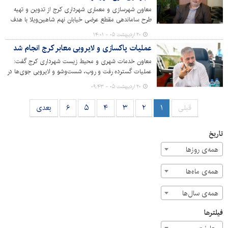
معاون شهرسازی و معماری شهرداری کرج از تدوین و تهیه
طرح ساماندهی مقطع عرضی خیابان نهم شاهین‌ویلا با هدف
ارتقای کیفیت محیط شهری، بهبود ایمنی تردد و افزایش نظم
۲۰ اردیبهشت ۰۵ - ۱۴:۰۱
کالبدی این محور خبر داد.
عملیات پاکسازی و لایروبی معابر کرج انجام شد
معاون خدمات شهری و محیط زیست شهرداری کرج گفت:
عملیات گسترده رفت‌ و روب، شست‌وشو و لایروبی جوی‌ها در
مناطق ۱۰ گانه کرج با هدف بهبود سیمای شهری و افزایش
۲۰ اردیبهشت ۰۵ - ۰۹:۴۳
رضایتمندی شهروندان، توسط نیروهای خدمات شهری همچنان
با جدیت دنبال می‌شود.
قبلی
۱
۲
۳
۴
۵
۶
بعدی
تاریخ
همه‌ی روزها
همه‌ی ماه‌ها
همه‌ی سال‌ها
فیلترها