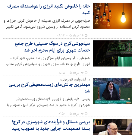
غیررسمی در بیست‌وششمین جلسه ستاد بازآفرینی پایدار
خانه را خاموش نکنید انرژی را هوشمندانه مصرف
شهرستان کرج خبر داد.
کنید
صرفه‌جویی در مصرف انرژی همیشه از خاموش کردن چراغ‌ها و
محدود کردن استفاده از وسایل شروع نمی‌شود. گاهی تغییر
چند عادت ساده روزانه از آشپزخانه تا اتاق خواب می‌تواند
۲۶ خرداد ۰۵ - ۰۸:۲۳
بدون کاهش کیفیت زندگی هزینه‌ها را کمتر و خانه را کارآمدتر
سیاه‌پوشی کرج در سوگ حسینی/ طرح جامع
کند. کارشناسان می‌گویند بخش مهمی از انرژی در خانه‌ها نه به
خدمات شهری برای ایام محرم اجرا شد
دلیل کمبود تجهیزات بلکه به دلیل الگوهای مصرف از بین
می‌رود.
همزمان با فرا رسیدن ایام سوگواری ماه محرم، شهر کرج با
اجرای طرح جامع فضاسازی شهری و سیاه‌پوش کردن معابر،
حال و هوای عاشورایی به خود گرفت و شهرداری نیز برنامه‌های
۲۶ خرداد ۰۵ - ۰۸:۰۸
ویژه‌ای برای پاکسازی، نظافت و خدمات ایمنی در مسیرهای
در گفت‌وگوی تلویزیونی؛
عزاداری تدارک دیده است.
مهمترین چالش‌های زیست‌محیطی کرج بررسی
شد
رئیس اداره پایش و ارزیابی آلاینده‌های زیست‌محیطی
شهرداری کرج با حضور در صداوسیمای مرکز البرز، همزمان با
هفته محیط زیست، به تشریح مهمترین دغدغه‌ها و اقدامات
۲۶ خرداد ۰۵ - ۰۷:۵۶
این نهاد در حوزه کاهش آلودگی هوا، مدیریت پسماند و توسعه
بررسی مسائل و فرآیندهای شهرسازی در کرج/
فضای سبز شهری پرداخت و بر لزوم مشارکت همگانی برای
بسته تصمیمات اجرایی جدید به تصویب رسید
تحقق توسعه پایدار تأکید کرد.