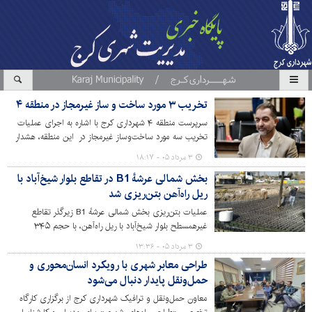
تخریب ۳ مورد ساخت و ساز غیرمجاز در منطقه ۴
سرپرست منطقه ۴ شهرداری کرج با اشاره به اجرای عملیات
تخریب سه مورد ساخت‌وساز غیرمجاز در این منطقه، هشدار
داد: هرگونه ساخت و ساز بدون اخذ مجوز قانونی، با برخورد
۳ مرداد ۰۵ - ۱۸:۱۷
قاطع شهرداری فوراً متوقف و بناهای احداثی جمع‌آوری خواهد
بخش شمالی عرشهٔ B1 در تقاطع بلوار شیخ‌آباد با
شد.
ریل راه‌آهن بتن‌ریزی شد
عملیات بتن‌ریزی بخش شمالی عرشهٔ B1 زیرگذر تقاطع
غیرهمسطح بلوار شیخ‌آباد با ریل راه‌آهن، با حجم ۳۴۵
مترمکعب و با رعایت کامل استانداردهای فنی، انجام شد.
۳ مرداد ۰۵ - ۱۳:۳۶
طراحی معابر شهری با رویکرد انسان‌محوری و
حمل‌ونقل پایدار دنبال می‌شود
معاون حمل‌ونقل و ترافیک شهرداری کرج از برگزاری کارگاه