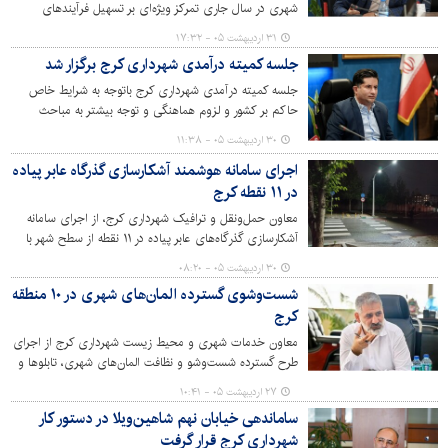
شهری در سال جاری ‌تمرکز ویژه‌ای بر تسهیل فرآیندهای
اداری، تعیین تکلیف پرونده‌های بلاتکلیف و استفاده موثر از
۳۱ اردیبهشت ۰۵ - ۱۷:۳۲
ظرفیت‌های موجود در حوزه شهرسازی خواهد داشت.
جلسه کمیته درآمدی شهرداری کرج برگزار شد
جلسه کمیته درآمدی شهرداری کرج باتوجه به شرایط خاص
حاکم بر کشور و لزوم هماهنگی و توجه بیشتر به مباحث
درآمدی، به ریاست معاونین مالی و اقتصادی و شهرسازی و
۳۰ اردیبهشت ۰۵ - ۱۱:۳۸
معماری، مدیران کل تشخیص و وصول درآمد، حقوقی و امور
اجرای سامانه هوشمند آشکارسازی گذرگاه عابر پیاده
پیمانها، امور شهرسازی و رئیس سازمان فاوا و مدیران
در ۱۱ نقطه کرج
حوزه‌های مربوطه در ستاد مرکز تشکیل شد.
معاون حمل‌ونقل و ترافیک شهرداری کرج، از اجرای سامانه
آشکارسازی گذرگاه‌های عابر پیاده در ۱۱ نقطه از سطح شهر با
هدف افزایش ایمنی تردد شهروندان خبر داد.
۳۰ اردیبهشت ۰۵ - ۰۸:۲۰
شست‌وشوی گسترده المان‌های شهری در ۱۰ منطقه
کرج
معاون خدمات شهری و محیط زیست شهرداری کرج از اجرای
طرح گسترده شست‌وشو و نظافت المان‌های شهری، تابلوها و
علائم ترافیکی در معابر اصلی و فرعی مناطق ۱۰گانه این شهر
۲۷ اردیبهشت ۰۵ - ۱۰:۴۱
خبر داد و گفت این عملیات به‌صورت مستمر و هفتگی با هدف
ساماندهی خیابان نهم شاهین‌ویلا در دستور کار
ارتقای زیبایی بصری و حفظ پاکیزگی محیط شهری انجام
شهرداری کرج قرار گرفت
می‌شود.