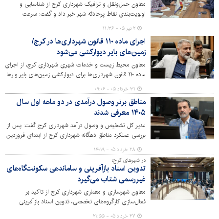
معاون حمل‌ونقل و ترافیک شهرداری کرج از شناسایی و
اولویت‌بندی نقاط پرحادثه شهر خبر داد و گفت: سرعت
غیرمجاز همچنان مهم‌ترین عامل وقوع تصادفات منجر به فوت
۲ تیر ۰۵ - ۱۱:۳۶
در معابر شهری کرج است.
اجرای ماده ۱۱۰ قانون شهرداری‌ها در کرج/
زمین‌های بایر دیوارکشی می‌شود
معاون محیط زیست و خدمات شهری شهرداری کرج، از اجرای
ماده ۱۱۰ قانون شهرداری‌ها برای دیوارکشی زمین‌های بایر و رها
شده در سطح شهر خبر داد و تأکید کرد: این طرح با هدف
۳۱ خرداد ۰۵ - ۰۹:۰۶
ساماندهی سیمای شهری، ارتقای بهداشت عمومی و افزایش
مناطق برتر وصول درآمدی در دو ماهه اول سال
امنیت محلات در حال اجراست.
۱۴۰۵ معرفی شدند
مدیر کل تشخیص و وصول درآمد شهرداری کرج گفت: پس از
بررسی عملکرد مناطق دهگانه شهرداری کرج از ابتدای فروردین
تا پایان اردیبهشت سال ۱۴۰۵ و بررسی درصد وصولی نسبت به
۲۸ خرداد ۰۵ - ۱۴:۱۹
بودجه مصوب سال ۱۴۰۵، مناطق برتر در این زمینه معرفی
در شهرهای کرج؛
شدند.
تدوین اسناد بازآفرینی و ساماندهی سکونت‌گاه‌های
غیررسمی شتاب می‌گیرد
معاون شهرسازی و معماری شهرداری کرج از تاکید بر
فعال‌سازی کارگروه‌های تخصصی، تدوین اسناد بازآفرینی
محلات ناکارآمد و پیگیری برنامه‌های ساماندهی سکونتگاه‌های
۲۷ خرداد ۰۵ - ۲۱:۵۵