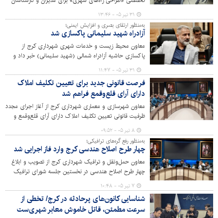
تخصصی «طراحی راه‌های شهری» برای مدیران و کارشناسان
این معاونت خبر داد و گفت: ارتقای دانش فنی و به‌کارگیری
۳۱ تیر ۰۵ - ۱۳:۴۶
رویکردهای نوین در طراحی معابر، نقش مؤثری در تحقق
به‌منظور ارتقای بصری و افزایش ایمنی؛
شهری ایمن، کارآمد و انسان‌محور دارد.
آزادراه شهید سلیمانی پاکسازی شد
معاون محیط زیست و خدمات شهری شهرداری کرج از
پاکسازی حاشیه آزادراه شمالی (شهید سلیمانی) خبر داد و
گفت: این طرح با هدف ارتقای بهداشت محیط، افزایش ایمنی
۳۱ تیر ۰۵ - ۱۱:۴۷
تردد و زیباسازی بصری یکی از مهم‌ترین محورهای ارتباطی
فرصت قانونی جدید برای تعیین تکلیف املاک
شهر کرج اجرا شده است.
دارای آرای قلع‌وقمع فراهم شد
معاون شهرسازی و معماری شهرداری کرج از آغاز اجرای مجدد
ظرفیت قانونی تعیین تکلیف املاک دارای آرای قلع‌وقمع و
اعاده به وضع پروانه خبر داد.
۸ تیر ۰۵ - ۰۹:۵۲
به‌منظور رفع گره‌های ترافیکی؛
چهار طرح اصلاح هندسی کرج وارد فاز اجرایی شد
معاون حمل‌ونقل و ترافیک شهرداری کرج از تصویب و ابلاغ
چهار طرح اصلاح هندسی در نخستین جلسه شورای ترافیک
سال جاری خبر داد و گفت: این طرح‌ها با هدف افزایش
۷ تیر ۰۵ - ۱۰:۴۸
ایمنی، روان‌سازی تردد و رفع گره‌های ترافیکی در نقاط پرتردد
شناسایی کانون‌های پرحادثه در کرج/ تخطی از
شهر اجرا می‌شوند.
سرعت مطمئن، قاتل خاموش معابر شهری‌ست