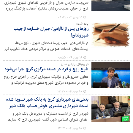
سرپرست سازمان عمران و بازآفرینی فضاهای شهری شهرداری
کرج از اجرای عملیات روکش مکانیزه آسفالت پارکینگ پروژه
پارکرود به عنوان یکی از پروژه‌های شاخص گردشگری کرج خبر
۱۹ بهمن ۰۴ - ۰۸:۵۹
داد.
یادداشت؛
روزهای پس از ناآرامی/ جبران خسارت از جیب
شهروندان!
در ناآرامی‌های اخیر، زیرساخت‌های شهری، اتوبوس‌ها،
ایستگاه‌های خدمات عمومی و مراکز مردمی هدف تخریب قرار
گرفتند؛ خساراتی که به‌جای صرف در عمران و رفاه عمومی، باید
۱۹ بهمن ۰۴ - ۰۸:۵۵
از مالیات و عوارض مردم جبران شود. حال پرسش این است:
در روزهای پایانی سال؛
چرا بایدسرمایه‌ای که برای ساخت و آینده کشور اختصاص
طرح زوج و فرد در هسته مرکزی کرج اجرا می‌شود
یافته، خرج ترمیم بی‌خردی و خشونت شود؟
معاون حمل‌ونقل و ترافیک شهرداری کرج، از اجرای طرح زوج
و فرد در محدوده مرکزی شهر به‌منظور مدیریت ترافیک و
کاهش حجم تردد خودروها در روزهای پایانی سال خبر داد.
۱۸ بهمن ۰۴ - ۱۳:۳۰
بدهی‌های شهرداری کرج به بانک شهر تسویه شده
است/ شهرداری مشتری خوش‌حساب بانک شهر
شهردار کرج در نشست مشترک با مدیرعامل بانک شهر و
اعضای شورای اسلامی شهر، گفت: شهرداری کرج که سال‌ها
به‌دلیل بدهی‌های گذشته، امکان بهره‌برداری مؤثر از ظرفیت‌های
۱۸ بهمن ۰۴ - ۱۲:۲۷
سهامداری خود در بانک شهر را نداشت، امروز با تسویه کامل