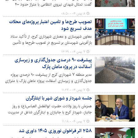
گفت: تمثال شهدای نیروی انتظامی با متراژ حدود ۲۰۰
مترمربع روی دیوار مجاور بلوار بلال اجرا شد.
۸ بهمن ۰۴ - ۰۸:۵۰
تصویب طرح‌ها و تامین اعتبار پروژه‌های محلات
هدف تسریع شود
معاون شهرسازی و معماری شهرداری کرج، از تأکید ستاد
بازآفرینی شهرستان بر تسریع در تصویب طرح‌ها و تأمین
اعتبارات پروژه‌های محلات هدف خبر داد.
۷ بهمن ۰۴ - ۱۳:۲۹
پیشرفت ۹۰ درصدی جدول‌گذاری و زیرسازی
آسفالت در پروژه ماهان پارک
مدیر منطقه ۷ شهرداری کرج از پیشرفت ۹۰ درصدی پروژه
جدول‌گذاری و زیرسازی آسفالت پروژه ماهان پارک با متراژی
بیش از ۶۰۰ متر طول در جدول‌گذاری و ۳۰۰۰ متر مربع
۷ بهمن ۰۴ - ۱۱:۲۷
زیرسازی و آسفالت خبر داد.
جلسه شهردار و شورای شهر با ایثارگران
همزمان با روز ولادت حضرت ابوالفضل العباس(ع) و روز
جانباز، شهردار کرج با جانبازان و ایثارگران شاغل در مدیریت
شهری دیدار و از مقام بلند ایثار و فداکاری آنان تجلیل کرد.
۷ بهمن ۰۴ - ۱۱:۱۸
۲۵۸ اثر فراخوان نوروزی ۱۴۰۵ داوری شد