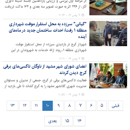
در مرحله اول بررسی و ارزیابی یازدهمین جلسه کمیته داوری
آثار، از ۲۲۶ اثر به صورت تصویر سه بعدی و ۳۲ ماکت دریافت
شده از هنرمندان در بخش اِلمان‌ها و هفت سین‌های شهری
۷ بهمن ۰۴ - ۱۱:۱۴
فراخوان نوروز ۱۴۰۵، ۱۵ اثر مورد تایید اولیه قرار گرفت.
"کیانی" سرزده به محل استقرار موقت شهرداری
منطقه ۱ رفت/ احداث ساختمان جدید در ماه‌های
آینده
شهردار کرج در بازدیدی سرزده از محل استقرار موقت
شهرداری منطقه ۱، روند ارائه خدمات به شهروندان در این
بخش را مورد بررسی قرار داد و از احداث ساختمانی درخور
۷ بهمن ۰۴ - ۱۱:۱۱
برای این منطقه در ماه‌های آینده خبر داد.
اعضای شورای شهر مشهد از ناوگان تاکسی‌های برقی
کرج دیدن کردند
فعالیت تاکسی‌های برقی در کرج، جمعی از مدیران و مسئولان
مدیریت شهری کلانشهر مشهد را به کرج کشاند تا طی بازدید از
این ناوگان، مقدمات ورود این تاکسی‌ها به کلانشهر مشهد را
۷ بهمن ۰۴ - ۱۰:۵۹
نیز فراهم کنند. در این بازدید که روز دوشنبه شش بهمن ماه
انجام شد، رئیس شورای شهر مشهد به همراه جمعی از مدیران
قبلی
۵
۶
۷
۸
۹
۱۰
۱۱
۱۲
۱۳
و معاونان حضور داشتند تا ضمن رصد روند فعالیت تاکسی‌ها
در کلانشهر کرج با شهردار این شهر دیدار و گفت‌وگو کنند.
۱۴
۱۵
بعدی