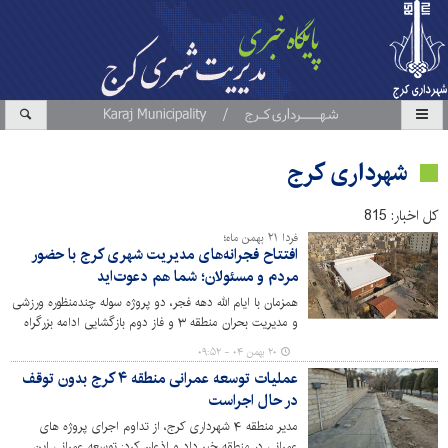
شهرداری کرج
کل اخبار: 815
فردا ۲۱ بهمن ماه؛
افتتاح فجرانه‌های مدیریت شهری کرج با حضور
مردم و مسئولان؛ شما هم دعوت‌اید
همزمان با ایام الله دهه فجر، دو پروژه سوله چندمنظوره ورزشی
و مدیریت بحران منطقه ۳ و فاز دوم بازگشایی ادامه بزرگراه
یادگار امام رضوان الله (کنارگذر مهرشهر) فردا، ۲۱ بهمن‌ماه، با
۲۰ بهمن ۰۴ - ۰۹:۵۲
حضور مردم، مسئولان و اصحاب رسانه به بهره‌برداری می‌رسد.
عملیات توسعه عمرانی منطقه ۴ کرج بدون توقف
در حال اجراست
مدیر منطقه ۴ شهرداری کرج، از تداوم اجرای پروژه های
عمرانی در منطقه خبر داد و اذعان کرد: توسعه عمرانی این