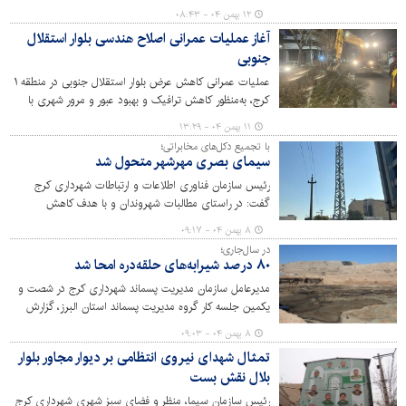
امام خمینی (ره) و شهدای والامقام در کاشت این نهال
۱۲ بهمن ۰۴ - ۰۸:۴۳
تنومند، به ناکامی رژیم طاغوت در تفرقه‌افکنی و تسلیم کشور
آغاز عملیات عمرانی اصلاح هندسی بلوار استقلال
اشاره و تأکید کرد که هدایت‌های امام خامنه‌ای (مدظله
جنوبی
العالی)،مانع از تضییع حتی یک وجب از خاک کشور شده و
دهه فجر فرصتی برای تقویت همدلی برابر توطئه‌های دشمنان
عملیات عمرانی کاهش عرض بلوار استقلال جنوبی در منطقه ۱
است.
کرج، به‌منظور کاهش ترافیک و بهبود عبور و مرور شهری با
اجرای عملیات جدول‌گذاری به طول یک هزار متر، آغاز شد.
۱۱ بهمن ۰۴ - ۱۳:۲۹
با تجمیع دکل‌های مخابراتی؛
سیمای بصری مهرشهر متحول شد
رئیس سازمان فناوری اطلاعات و ارتباطات شهرداری کرج
گفت: در راستای مطالبات شهروندان و با هدف کاهش
آلودگی‌های بصری، پروژه بزرگ ساماندهی زیرساخت‌های
۸ بهمن ۰۴ - ۰۹:۱۷
ارتباطی در منطقه مهرشهر و محورهای مواصلاتی کلیدی کرج به
در سال‌جاری؛
همت سازمان فاوا اجرایی شد.
۸۰ درصد شیرابه‌های حلقه‌دره امحا شد
مدیرعامل سازمان مدیریت پسماند شهرداری کرج در شصت و
یکمین جلسه کار گروه مدیریت پسماند استان البرز، گزارش
جامعی از مدیریت پسماندهای عادی، عفونی و نخاله‌های
۸ بهمن ۰۴ - ۰۹:۰۳
ساختمانی ارائه داد و گفت: مدیریت شهری توانست در سال
تمثال شهدای نیروی انتظامی بر دیوار مجاور بلوار
جاری حدود ۸۰ درصد از شیرابه‌های مرکز دفن زباله حلقه‌دره را
بلال نقش بست
امحا کند.
رئیس سازمان سیما، منظر و فضای سبز شهری شهرداری کرج