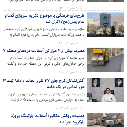
منطقه با اجرای عملیات مرتبط در نقاط مختلف در حال
۱۹ بهمن ۰۴ - ۰۹:۵۴
پیگیری‌ست.
طرح‌های فرهنگی با موضوع تکریم سربازان گمنام
امام زمان(عج) اکران شد
سازمان سیما،منظر و فضای سبز شهری شهرداری کرج همزمان
با هفته بزرگداشت سربازان گمنام امام زمان(عج) اقدام به
اکران طرح‌های فرهنگی در شهر کرده است.
۱۹ بهمن ۰۴ - ۰۹:۴۸
مصرف بیش از ۲ هزار تن آسفالت در معابر منطقه ۷
مدیر منطقه ۷ شهرداری کرج از اجرای عملیات آسفالت در
برخی خیابان‌های اصلی و فرعی این منطقه خبر داد و گفت:
در این طرح، بیش از ۱۳ هزار مترمربع از معابر منطقه با صرف
۱۹ بهمن ۰۴ - ۰۹:۴۵
بالغ بر دو هزار تن آسفالت بهسازی شده است.
آتش‌نشانان کرج جان ۲۷ نفر را نجات دادند/ ثبت ۳
هزار تماس در یک هفته
رئیس سازمان آتش‌نشانی و خدمات ایمنی شهرداری کرج با
اشاره به افزایش تماس‌های مردمی با سامانه ۱۲۵، از ثبت
هزاران تماس و ده‌ها عملیات نفس‌گیر آتش‌نشانان در یک
۱۹ بهمن ۰۴ - ۰۹:۴۲
هفته گذشته خبر داد.
عملیات روکش مکانیزه آسفالت پارکینگ پروژه
پارکرود اجرا شد