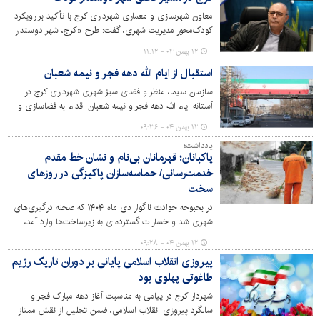
تیمی را از آن خود کند.
معاون شهرسازی و معماری شهرداری کرج با تأکید بر رویکرد
کودک‌محور مدیریت شهری، گفت: طرح «کرج، شهر دوستدار
کودک» با نگاهی علمی، تدریجی و متکی بر واقعیت‌های
۱۲ بهمن ۰۴ - ۱۱:۱۲
اجتماعی محلات شهری طراحی و اجرا شده و اکنون وارد
استقبال از ایام الله دهه فجر و نیمه شعبان
مرحله‌ای عملیاتی در حوزه طراحی و اجرای فضاهای شهری
ویژه کودکان شده است.
سازمان سیما، منظر و فضای سبز شهری شهرداری کرج در
آستانه ایام الله دهه فجر و نیمه شعبان اقدام به فضاسازی و
اکران طرح‌های فرهنگی در مناطق ۱۰گانه شهر کرج کرده است.
۱۲ بهمن ۰۴ - ۰۹:۳۶
یادداشت؛
پاکبانان؛ قهرمانان بی‌نام و نشان خط مقدم
خدمت‌رسانی/ حماسه‌سازان پاکیزگی در روزهای
سخت
در بحبوحه حوادث ناگوار دی ماه ۱۴۰۴ که صحنه درگیری‌های
شهری شد و خسارات گسترده‌ای به زیرساخت‌ها وارد آمد،
پاکبانان غیور و فداکار، همچون همیشه، در خط مقدم
۱۲ بهمن ۰۴ - ۰۹:۲۸
خدمت‌رسانی ایستادند. این قهرمانان بی‌نام و نشان، با تعهد و
پیروزی انقلاب اسلامی پایانی بر دوران تاریک رژیم
ایثار بی‌بدیل خود، نه تنها مانع از اختلال در روند خدمات
طاغوتی پهلوی بود
شهری شدند، بلکه با تلاش شبانه‌روزی، صحنه‌های دلخراش
تخریب را زدودند تا نبض زندگی در شهرها همچنان تپنده بماند
شهردار کرج در پیامی به مناسبت آغاز دهه مبارک فجر و
و امید در دل شهروندان زنده بماند.
سالگرد پیروزی انقلاب اسلامی، ضمن تجلیل از نقش ممتاز