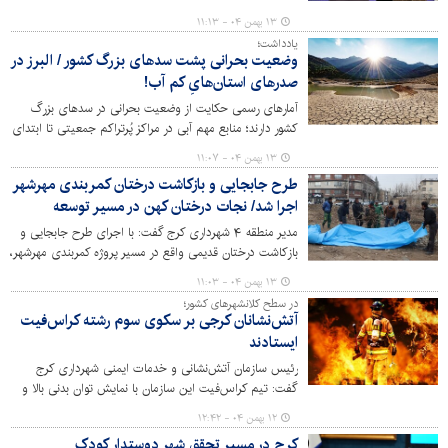
عوارض در این دفترچه ۴۰ درصد تعیین شد که کمتر از نرخ
۱۳ بهمن ۰۴ - ۱۱:۱۳
تورم رسمی اعلامی کشور است.
یادداشت؛
وضعیت بحرانی پشت سدهای بزرگ کشور / البرز در
صدرهای استان‌هایِ کم آب!
آمارهای رسمی حکایت از وضعیت بحرانی در سدهای بزرگ
کشور دارند؛ منابع مهم آبی در مراکز پُرتراکم جمعیتی تا ابتدای
بهمن ماه امسال کمتر از ۱۰ درصد پُرشدگی دارند و متاسفانه
۱۳ بهمن ۰۴ - ۱۱:۰۷
البرز نیز در صدر استانهای درگیر با تنش آبی قرار دارد.
طرح جابجایی و بازکاشت درختان کمربندی مهرشهر
اجرا شد/ نجات درختان کهن در مسیر توسعه
مدیر منطقه ۴ شهرداری کرج گفت: با اجرای طرح جابجایی و
بازکاشت درختان قدیمی واقع در مسیر پروژه کمربندی مهرشهر،
گام بلندی به منظور حفظ سرمایه‌های سبز همزمان با توسعه
۱۳ بهمن ۰۴ - ۱۱:۰۳
عمرانی برداشته شد. این اقدام با هدف کاهش اثرات
در سطح کلانشهرهای کشور؛
زیست‌محیطی و پاسداری از درختان به عنوان میراث طبیعی
آتش‌نشانان کرجی بر سکوی سوم رشته کراس‌فیت
صورت گرفته است.
ایستادند
رئیس سازمان آتش‌نشانی و خدمات ایمنی شهرداری کرج
گفت: تیم کراس‌فیت این سازمان با نمایش توان بدنی بالا و
آمادگی عملیاتی مثال‌زدنی، موفق شد در نخستین دوره
۱۲ بهمن ۰۴ - ۱۲:۴۲
مسابقات قهرمانی کراس‌فیت کلانشهرهای کشور، مقام سوم
کرج در مسیر تحقق شهر دوستدار کودک