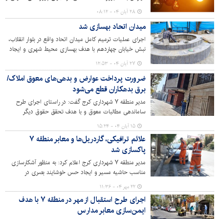
خدمات‌رسانی شهری می‌شود؛ از این رو برق مودیانی که دارای
۲۸ آبان ۰۴ - ۰۸:۱۲
بدهی سنگین هستند، قطع خواهد شد.
میدان اتحاد بهسازی شد
اجرای عملیات ترمیم کامل میدان اتحاد واقع در بلوار انقلاب،
نبش خیابان چهاردهم با هدف بهسازی محیط شهری و ایجاد
فضایی مناسب برای شهروندان به روزهای پایانی خود نزدیک
۲۷ آبان ۰۴ - ۱۲:۵۳
می‌شود.
ضرورت پرداخت عوارض و بدهی‌های معوق املاک/
برق بدهکاران قطع می‌شود
مدیر منطقه ۷ شهرداری کرج گفت: در راستای اجرای طرح
ساماندهی مطالبات معوق و با هدف تحقق حقوق دیگر
شهروندان، برق املاک و واحدهای بدهکار که نسبت به
۱۵ آبان ۰۴ - ۱۵:۲۴
پرداخت بدهی و عوارض شهرداری اقدام نمی‌کنند، قطع خواهد
علائم ترافیکی، گاردریل‌ها و معابر منطقه ۷
شد.
پاکسازی شد
مدیر منطقه ۷ شهرداری کرج اعلام کرد: به منظور آشکارسازی
مناسب حاشیه مسیر و ایجاد حس خوشایند بصری در
شهروندان، طرح شستشوی علایم ترافیکی، گاردریل ها، معابر و
۲۲ مهر ۰۴ - ۱۱:۳۶
جداول در منطقه به اجرا درآمد.
اجرای طرح استقبال از مهر در منطقه ۷ با هدف
ایمن‌سازی معابر مدارس