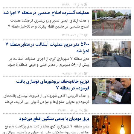
به مقام این ایثارگر عرصه دفاع مقدس، میز خدمت پاسخگویی
۹ آذر ۰۴ - ۱۳:۲۸
به درخواست‌های مردمی را در منطقه برپا کردند.
عملیات گسترده اصلاح هندسی در منطقه ۷ اجرا شد
با هدف ارتقای ایمنی معابر و روان‌سازی ترافیک، عملیات
اصلاح هندسی در چندین نقطه پرتردد و حادثه‌خیز منطقه ۷
شهرداری کرج آغاز شد.
۲ آذر ۰۴ - ۱۲:۳۸
۵۶۰۰ متر مربع عملیات آسفالت در معابر منطقه ۷
اجرا شد
مدیر منطقه ۷ شهرداری کرج، از اجرای عملیات آسفالت در
بیش از ۵۶۰۰ مترمربع از معابر اصلی و فرعی منطقه با صرف
۶۰۰۰ تن آسفالت خبر داد و گفت: این اقدامات با هدف افزایش
۱ آذر ۰۴ - ۰۸:۳۸
ایمنی و رفع مشکلات فرسودگی مسیرها انجام شده است.
توزیع خانه‌به‌خانه بروشورهای نوسازی بافت
فرسوده در منطقه ۷
با هدف افزایش آگاهی شهروندان از ضرورت نوسازی بافت‌های
فرسوده و معرفی مشوق‌ها و مراحل قانونی این فرآیند، مرحله
ششم طرح توزیع گسترده بروشورهای نوسازی در محلات
۲۸ آبان ۰۴ - ۱۷:۴۳
منطقه ۷ آغاز شد.
برق مودیان با بدهی سنگین قطع می‌شود
مدیر منطقه ۷ شهرداری کرج هشدار داد: عدم پرداخت به‌موقع
عوارض باعث بروز مشکلات مالی در اجرای پروژه‌های عمرانی و