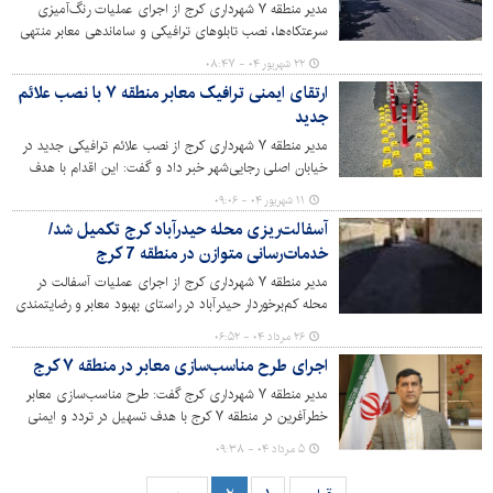
مدیر منطقه ۷ شهرداری کرج از اجرای عملیات رنگ‌آمیزی
سرعتکاه‌ها، نصب تابلوهای ترافیکی و ساماندهی معابر منتهی
به مدارس در قالب «طرح استقبال از مهر» خبر داد و تأکید
۲۲ شهریور ۰۴ - ۰۸:۴۷
کرد: این اقدامات با هدف ایجاد فضایی امن و شاد برای تردد
ارتقای ایمنی ترافیک معابر منطقه ۷ با نصب علائم
دانش‌آموزان انجام شده است.
جدید
مدیر منطقه ۷ شهرداری کرج از نصب علائم ترافیکی جدید در
خیابان اصلی رجایی‌شهر خبر داد و گفت: این اقدام با هدف
افزایش ایمنی و روان‌سازی ترافیک و بر پایه مطالعات
۱۱ شهریور ۰۴ - ۰۹:۰۶
کارشناسی انجام شده است.
آسفالت‌ریزی محله حیدرآباد کرج تکمیل شد/
خدمات‌رسانی متوازن در منطقه 7 کرج
مدیر منطقه ۷ شهرداری کرج از اجرای عملیات آسفالت در
محله کم‌برخوردار حیدرآباد در راستای بهبود معابر و رضایتمندی
شهروندان خبرداد.
۲۶ مرداد ۰۴ - ۰۶:۵۲
اجرای طرح مناسب‌سازی معابر در منطقه ۷ کرج
مدیر منطقه ۷ شهرداری کرج گفت: طرح مناسب‌سازی معابر
خطرآفرین در منطقه ۷ کرج با هدف تسهیل در تردد و ایمنی
عابرین پیاده به ویژه سالمندان و جانبازان در حال اجراست.
۵ مرداد ۰۴ - ۰۹:۳۸