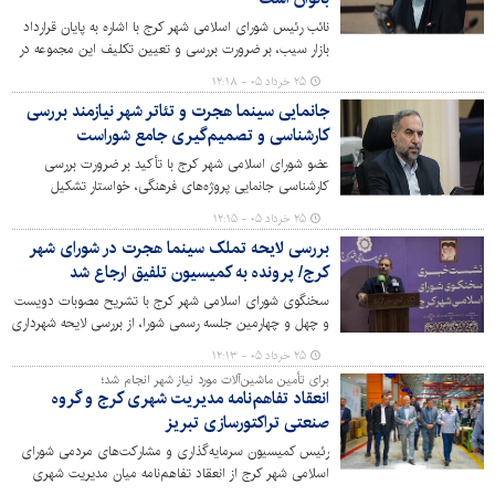
نائب رئیس شورای اسلامی شهر کرج با اشاره به پایان قرارداد
بازار سیب، بر ضرورت بررسی و تعیین تکلیف این مجموعه در
چارچوب ضوابط قانونی و مصوبات شورای شهر تأکید کرد.
۲۵ خرداد ۰۵ - ۱۲:۱۸
جانمایی سینما هجرت و تئاتر شهر نیازمند بررسی
کارشناسی و تصمیم‌گیری جامع شوراست
عضو شورای اسلامی شهر کرج با تأکید بر ضرورت بررسی
کارشناسی جانمایی پروژه‌های فرهنگی، خواستار تشکیل
جلسه‌ای تخصصی با حضور مدیران شهری و کارشناسان شد و
۲۵ خرداد ۰۵ - ۱۲:۱۵
گفت: تصمیم‌گیری درباره احداث سینما هجرت و تئاتر شهر
بررسی لایحه تملک سینما هجرت در شورای شهر
باید پس از بررسی گزینه‌های مختلف و ارائه گزارش‌های
کرج/ پرونده به کمیسیون تلفیق ارجاع شد
مکتوب به شورا انجام شود.
سخنگوی شورای اسلامی شهر کرج با تشریح مصوبات دویست
و چهل و چهارمین جلسه رسمی شورا، از بررسی لایحه شهرداری
در خصوص تملک سینما هجرت با هدف حمایت از توسعه
۲۵ خرداد ۰۵ - ۱۲:۱۳
زیرساخت‌های فرهنگی خبر داد و گفت: این لایحه پس از طرح
برای تأمین ماشین‌آلات مورد نیاز شهر انجام شد؛
در صحن شورا، با رأی اکثریت اعضا حداکثر به مدت یک ماه
انعقاد تفاهم‌نامه مدیریت شهری کرج و گروه
مسکوت ماند و برای بررسی بیشتر به کمیسیون تلفیق ارجاع
صنعتی تراکتورسازی تبریز
شد.
رئیس کمیسیون سرمایه‌گذاری و مشارکت‌های مردمی شورای
اسلامی شهر کرج از انعقاد تفاهم‌نامه میان مدیریت شهری