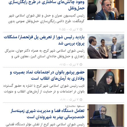
وجود چالش‌های ساختاری در طرح رایگان‌سازی
به‌صورت دقیق بررسی شود.
حمل‌ونقل
رئیس کمیسیون عمران و حمل و نقل شورای اسلامی شهر
کرجگفت: طرح دائمی رایگان‌سازی حمل‌ونقل عمومی بدون
پشتوانه پژوهشی و ارزیابی های ترافیکی و اجتماعی تنها منجر
۷ تیر ۰۵ - ۱۱:۵۵
به تهدید پایداری ناوگان،کاهش کیفیت خدمات رسانی به
بازدید رئیس شورا از تعریض پل قزلحصار/ مشکلات
شهروندان و افزایش احتمالی نارضایتی اجتماعی می‌شود.
پروژه بررسی شد
رئیس شورای اسلامی شهر کرج، به همراه دکتر جوان، مدیرکل
راهداری و حمل‌ونقل جاده‌ای استان البرز، معاون فنی و
عمرانی و رئیس سازمان عمران شهرداری از پروژه تعریض پل
۷ تیر ۰۵ - ۰۱:۱۵
راه‌آهن جاده قزلحصار بازدید کرد و روند پیشرفت آن را مورد
حضور پرشور بانوان در اجتماعات نماد بصیرت و
ارزیابی قرار داد.
وفاداری به آرمان‌های انقلاب است
نایب رئیس شورای اسلامی شهر کرج با اشاره به حضور گسترده
بانوان در اجتماعات و در حمایت از آرمان‌های انقلاب و منویات
مقام معظم رهبری(مدظله‌العالی) گفت: بانوان ایرانی بار دیگر
۷ تیر ۰۵ - ۰۱:۱۱
نشان دادند که در صحنه‌های حساس اجتماعی و انقلابی،
مسعود محمدی؛
نقشی تعیین‌کننده و اثرگذار دارند.
تعامل دستگاه قضا و مدیریت شهری زمینه‌ساز
خدمت‌رسانی بهتر به شهروندان است
رئیس شورای اسلامی شهر کرج از نقش مؤثر دستگاه قضایی