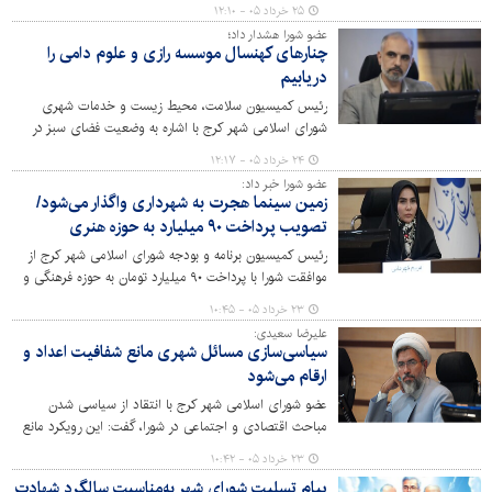
کرج و گروه صنعتی تراکتورسازی تبریز خبر داد و گفت: بخشی
۲۵ خرداد ۰۵ - ۱۲:۱۰
از تجهیزات مورد نیاز حوزه‌های آتش‌نشانی، خدمات شهری و
عضو شورا هشدار داد؛
فضای سبز از طریق سازوکار تهاتر تأمین خواهد شد.
چنارهای کهنسال موسسه رازی و علوم دامی را
دریابیم
رئیس کمیسیون سلامت، محیط زیست و خدمات شهری
شورای اسلامی شهر کرج با اشاره به وضعیت فضای سبز در
برخی مراکز و اراضی دولتی، نسبت به تخریب و خشک شدن
۲۴ خرداد ۰۵ - ۱۲:۱۷
درختان کهنسال در موسسه رازی و موسسه علوم دامی هشدار
عضو شورا خبر داد:
داد و گفت: بی توجهی به حفظ این درختان کهنسال یکی از
زمین سینما هجرت به شهرداری واگذار می‌شود/
جدی‌ترین تهدیدهای زیست‌محیطی شهر است.
تصویب پرداخت ۹۰ میلیارد به حوزه هنری
رئیس کمیسیون برنامه و بودجه شورای اسلامی شهر کرج از
موافقت شورا با پرداخت ۹۰ میلیارد تومان به حوزه فرهنگی و
هنری سازمان تبلیغات اسلامی برای آزادسازی زمین سینما
۲۳ خرداد ۰۵ - ۱۰:۴۵
هجرت خبر داد و بر تسریع در ساماندهی بافت قدیمی میدان
علیرضا سعیدی:
کرج و حفظ فضای سبز پارک تاجیکستان تأکید کرد.
سیاسی‌سازی مسائل شهری مانع شفافیت اعداد و
ارقام می‌شود
عضو شورای اسلامی شهر کرج با انتقاد از سیاسی شدن
مباحث اقتصادی و اجتماعی در شورا، گفت: این رویکرد مانع
شفاف‌سازی و تصمیم‌گیری دقیق بر اساس عدد و رقم در
۲۳ خرداد ۰۵ - ۱۰:۴۲
پروژه‌های شهری می‌شود.
پیام تسلیت شورای شهر به‌مناسبت سالگرد شهادت