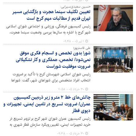
۱ تیر ۰۵ - ۰۹:۵۳
حسین سعیدی‌سیرایی:
تعیین تکلیف سینما هجرت و بازگشایی مسیر
تهران قدیم از مطالبات مهم کرج است
رئیس کمیسیون فرهنگی، ورزشی و اجتماعی شورای اسلامی
شهر کرج با اشاره به سال‌ها بررسی وضعیت سینما هجرت،
گفت: تعیین تکلیف این پروژه و تصمیم‌گیری درباره آن
۱ تیر ۰۵ - ۰۹:۴۸
می‌تواند به حل یکی از مطالبات قدیمی شهر و بازگشایی
علی قاسم‌پور؛
مسیرهای مهم شهری کمک کند.
شورا بدون تخصص و انسجام فکری موفق
نمی‌شود/ تخصص، همفکری و کار تشکیلاتی
ضرورت موفقیت شوراست
رئیس شورای اسلامی شهرستان کرج با تأکید بر ضرورت
انتخاب افراد متخصص برای شوراهای شهر، گفت: شوراها
زمانی موفق خواهند بود که اعضای آن از دانش، تجربه، آشنایی
۳۰ خرداد ۰۵ - ۱۱:۵۸
با قوانین و پشتوانه فکری و تشکیلاتی برخوردار باشند.
چالش‌های خط ۲ مترو زیر ذره‌بین کمیسیون
عمران/ ضرورت تسریع در تامین ایمنی، تجهیزات و
دپوی قطار
رئیس کمیسیون عمران شورای شهر کرج بر لزوم تسریع در
خرید تجهیزات ایمنی، تغییر رویکرد سازمان قطار شهری به
سمت استقلال مالی و همچنین تحقق وعده‌های دولت و
۳۰ خرداد ۰۵ - ۰۹:۳۸