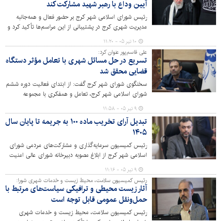
آیین‌ وداع با رهبر شهید مشارکت کند
رئیس شورای اسلامی شهر کرج بر حضور فعال و همه‌جانبه
مدیریت شهری کرج در پشتیبانی از این مراسم‌ها تأکید کرد و
نقش استان البرز به‌عنوان استان معین تهران را در این زمینه
۱۰ تیر ۰۵ - ۱۱:۲۰
مهم و راهبردی دانست.
علی قاسم‌پور عنوان کرد:
تسریع در حل مسائل شهری با تعامل مؤثر دستگاه
قضایی محقق شد
سخنگوی شورای شهر کرج گفت: از ابتدای فعالیت دوره ششم
شورای اسلامی شهر کرج، تعامل و همفکری با مجموعه
دستگاه قضایی به عنوان یکی از رویکردهای اصلی شورا و
۹ تیر ۰۵ - ۱۱:۵۸
مدیریت شهری در دستور کار قرار گرفت و اقدامات مؤثری در
تبدیل آرای تخریب ماده ۱۰۰ به جریمه تا پایان سال
مسیر حل مسائل شهری، صیانت از حقوق عمومی و تأمین
۱۴۰۵
منافع شهروندان انجام شد.
رئیس کمیسیون سرمایه‌گذاری و مشارکت‌های مردمی شورای
اسلامی شهر کرج از ابلاغ مصوبه دبیرخانه شورای عالی امنیت
ملی مبنی بر تبدیل بخشی از آرای قطعی تخریب
۹ تیر ۰۵ - ۱۱:۱۶
ساخت‌وسازهای غیرمجاز صادره از کمیسیون‌های ماده ۱۰۰
رئیس کمیسیون سلامت، محیط زیست و خدمات شهری شورا:
قانون شهرداری‌ها به جریمه تا پایان سال ۱۴۰۵ خبر داد.
آثار زیست محیطی و ترافیکی سیاست‌های مرتبط با
حمل‌ونقل عمومی قابل توجه است
رئیس کمیسیون سلامت، محیط زیست و خدمات شهری