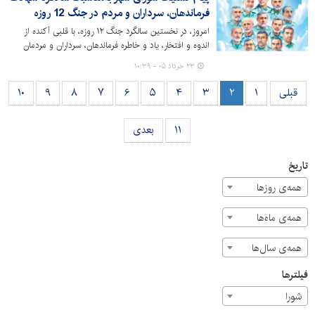
فرماندهان، سرداران و مردم در جنگ 12 روزه
امروز، در نخستین سالگرد جنگ ۱۲ روزه، با قلبی آکنده از
اندوه و افتخار، یاد و خاطره فرماندهان، سرداران و مردمان
عزیزی را گرامی می‌داریم که جان خود را در راه دفاع از میهن،
۲۳ خرداد ۰۵ - ۱۰:۳۹
امنیت و عزت کشور فدا کردند.
قبلی
۱
۲
۳
۴
۵
۶
۷
۸
۹
۱۰
۱۱
بعدی
تاریخ
همه‌ی روزها
همه‌ی ماه‌ها
همه‌ی سال‌ها
فیلترها
شورا