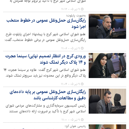
شورای اسلامی شهر کرج با تأکید بر لزوم توجه همزمان به
پروژه‌های عمرانی و توسعه حمل‌ونقل عمومی، گفت:
۹ تیر ۰۵ - ۱۱:۱۲
سیاست‌های مرتبط با حمل‌ونقل عمومی از جمله رایگان‌سازی،
به‌صورت پایلوت؛
در صورت اجرای هدفمند، می‌تواند آثار مثبت قابل توجهی بر
رایگان‌سازی حمل‌ونقل عمومی در خطوط منتخب
کاهش ترافیک و بهبود شاخص‌های زیست‌محیطی داشته
اجرا شود
باشد.
عضو شورای اسلامی شهر کرج با پیشنهاد اجرای پایلوت طرح
رایگان‌سازی حمل‌ونقل عمومی در برخی خطوط منتخب، گفت:
اجرای آزمایشی این طرح به مدت چهار ماه، ضمن حمایت از
۹ تیر ۰۵ - ۱۱:۰۶
اقشار کم‌برخوردار، امکان ارزیابی دقیق آثار و پیامدهای آن را
ورودی کرج در انتظار تصمیم نهایی/ سینما هجرت
برای مدیریت شهری فراهم می‌کند.
و ۱۴ پلاک دیگر تملک شوند
عضو شورای اسلامی شهر کرج گفت: علاوه بر سینما هجرت ۱۴
پلاک دیگر واقع در این محدوده نیز باید سریع‌تر تملک شوند.
۹ تیر ۰۵ - ۱۱:۰۴
رایگان‌سازی حمل‌ونقل عمومی بر پایه داده‌های
دقیق و مطالعات کارشناسی باشد
رئیس کمیسیون سرمایه‌گذاری و مشارکت‌های مردمی شورای
اسلامی شهر کرج با تأکید بر ضرورت ارائه داده‌های مستند
درباره رایگان‌سازی حمل‌ونقل عمومی، گفت: برای اجرای موفق
۹ تیر ۰۵ - ۱۱:۰۰
این طرح باید ابتدا ظرفیت ناوگان، زیرساخت‌های فنی، نحوه
رحیمی عنوان کرد:
ارائه خدمات به اقشار خاص و آثار آن بر میزان تقاضای سفر