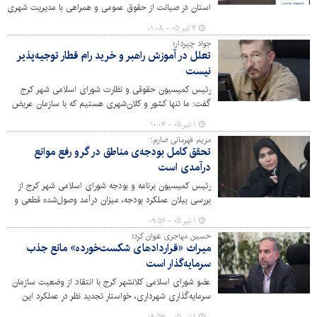
استان در صیانت از حقوق عمومی و همراهی با مدیریت شهری
در حل مسائل و پرونده‌های شهری تقدیر کرد.
۷ تیر ۰۵ - ۰۱:۰۸
جواد چپردار؛
تعلل در آموزش راهبر و خرید رام قطار توجیه‌پذیر
نیست
رئیس کمیسیون حقوقی و نظارت شورای اسلامی شهر کرج
گفت: ما تنها کشور و کلان‌شهری هستیم که با سازمان عریض
و طویلی به نام حمل و نقل ریلی و متروی درون شهری، بدون
۱ تیر ۰۵ - ۱۰:۰۴
تامین راهبر و رام قطار به تعداد مورد نیاز، این مجموعه را
مریم قهرمانی صارم:
مدیریت می‌کنیم.
تحقق کامل بودجه‌ی مناطق در گرو رفع موانع
درآمدی است
رئیس کمیسیون برنامه و بودجه شورای اسلامی شهر کرج از
بررسی بیلان عملکرد بودجه، میزان درآمد وصول‌شده قطعی و
شناسایی موانع جذب درآمدهای پیش‌بینی‌شده در مناطق
۱ تیر ۰۵ - ۰۹:۵۶
دهگانه شهرداری کرج خبر داد.
حسین مهاجری عنوان کرد؛
میراث «قراردادهای شکست‌خورده» مانع جذب
سرمایه‌گذار است
عضو شورای اسلامی کلانشهر کرج با انتقاد از وضعیت سازمان
سرمایه‌گذاری شهرداری، خواستار تجدید نظر در عملکرد این
مجموعه شد.