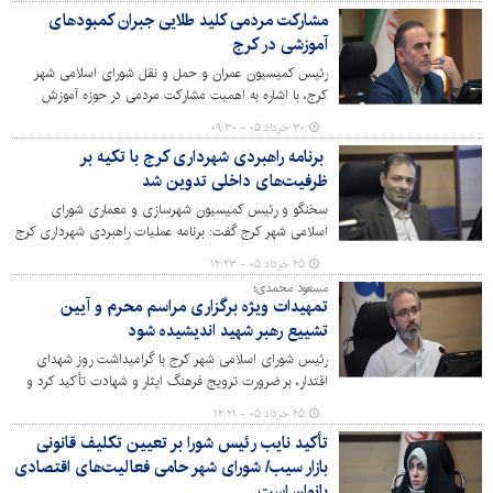
شهرداری در تأمین رام و راهبر قطار تأکید کرد.
مشارکت مردمی کلید طلایی جبران کمبودهای
آموزشی در کرج
رئیس کمیسیون عمران و حمل و نقل شورای اسلامی شهر
کرج، با اشاره به اهمیت مشارکت مردمی در حوزه آموزش
گفت: یکی از راه‌های بهسازی و بازسازی مدارس از نظر عمرانی
۳۰ خرداد ۰۵ - ۰۹:۳۰
و بازتعریف آموزشی می‌تواند توسط مشارکت دادن نخبگان،
برنامه راهبردی شهرداری کرج با تکیه بر
گروه های جهادی، والدین و شهروندان صورت گیرد.
ظرفیت‌های داخلی تدوین شد
سخنگو و رئیس کمیسیون شهرسازی و معماری شورای
اسلامی شهر کرج گفت: برنامه عملیات راهبردی شهرداری کرج
برای نخستین‌بار با بهره‌گیری از توان کارشناسی و تخصصی
۲۵ خرداد ۰۵ - ۱۲:۲۳
نیروهای داخلی شهرداری تدوین شده که این اقدام
مسعود محمدی؛
نشان‌دهنده ظرفیت بالای منابع انسانی مدیریت شهری است.
تمهیدات ویژه برگزاری مراسم محرم و آیین
تشییع رهبر شهید اندیشیده شود
رئیس شورای اسلامی شهر کرج با گرامیداشت روز شهدای
اقتدار، بر ضرورت ترویج فرهنگ ایثار و شهادت تأکید کرد و
خواستار برنامه‌ریزی منسجم مدیریت شهری برای برگزاری
۲۵ خرداد ۰۵ - ۱۲:۲۱
آیین‌های ماه محرم و همچنین مشارکت در مراسم تشییع رهبر
تأکید نایب رئیس شورا بر تعیین تکلیف قانونی
شهید شد.
بازار سیب/ شورای شهر حامی فعالیت‌های اقتصادی
بانوان است