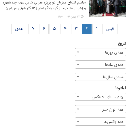
مراسم افتتاح همزمان دو پروژه عمرانی شامل سوله چندمنظوره
ورزشی و فاز دوم بزرگراه یادگار امام (کنارگذر شرقی مهرشهر)
واقع در منطقه ۳ کرج برگزار شد؛ آیینی که با حضور شهردار
۲۲ بهمن ۰۴ - ۱۱:۰۰
کرج، اعضای شورای اسلامی شهر، اصحاب رسانه و استقبال
گسترده شهروندان همراه بود و فضای پرشور و پرجمعیتی را
قبلی
۱
۲
۳
۴
۵
۶
۷
بعدی
رقم زد.
تاریخ
همه‌ی روزها
همه‌ی ماه‌ها
همه‌ی سال‌ها
فیلترها
چندرسانه‌ای > عکس
همه انواع خبر
همه باکس‌ها