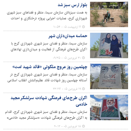
بلوار ارس سبز شد
به همت سبزبانان سازمان سیما، منظر و فضاهای سبز شهری
شهرداری کرج، عملیات اجرایی پروژه درختکاری و احداث
فضای سبز حاشیه شرقی بلوار ارس در محدوده پل جمهوری
۷ اردیبهشت ۰۵ - ۱۰:۵۴
تکمیل شد.
حماسه میدان‌داران شهر
سازمان سیما، منظر و فضای سبز شهری شهرداری کرج با
اکران طرح‌های فرهنگی از فعالیت و میدان‌داری نهادهای
خدمت‌رسان در حوزه‌های مختلف که همچنان پای کار هستند و
۳۰ فروردین ۰۵ - ۰۹:۳۵
به خدمت‌رسانی و انجام وظایف خود مشغول هستند، قدردانی
چهلمین روز عروج ملکوتی «قائد شهید امت»
کرد.
سازمان سیما، منظر و فضای سبز شهری شهرداری کرج در
آستانه چهلمین روز شهادت قائد عظیم‌الشان انقلاب اسلامی
حضرت آیت‌الله خامنه‌ای، اقدام به اکران طرح‌های فرهنگی در
۱۹ فروردین ۰۵ - ۲۳:۲۷
سطح شهر کرده است.
اکران طرح‌های فرهنگی شهادت سرلشکر مجید
خادمی
سازمان سیما، منظر و فضای سبز شهری شهرداری کرج، اقدام
به اکران طرح‌های فرهنگی شهادت «سرلشکر مجید خادمی»
رئیس سازمان اطلاعات سپاه پاسداران انقلاب اسلامی در سطح
۱۸ فروردین ۰۵ - ۲۰:۱۲
شهر کرج کرده است.