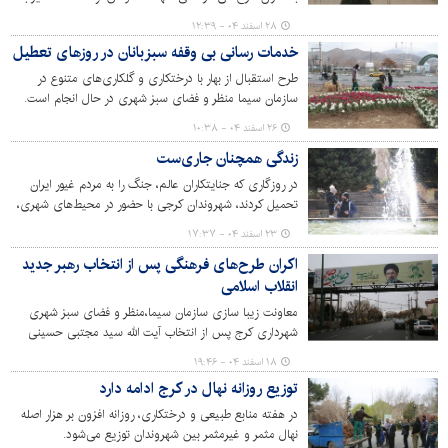
امنیتی کشور شهیدان لاریجانی و سرلشکر سلیمانی (رحمة الله
۲۸ اسفند ۰۴ - ۱۲:۳۹
علیهما) دبیر فقید شورای امنیت ملی و رئیس فقید سازمان
خدمات رسانی بی وقفه سبزبانان در روزهای تعطیل
بسیج مستضعفین در شهر کرج کرده است.
طرح استقبال از بهار با درختکاری و گلکاری‌های متنوع در
سازمان سیما منظر و فضای سبز شهری در حال انجام است.
تیم‌های سبزبان در این پروژه عظیم شهری، با حفظ نظم و
۲۶ اسفند ۰۴ - ۱۰:۳۸
کارایی بدون هیچ وقفه‌ای به انجام وظایف خود ادامه داده‌اند
زندگی همچنان جاری‌ست
و روند خدمات‌رسانی در این ایام متوقف نشده است.
در روزگاری که جنایتکاران عالم، جنگ را به مردم غیور ایران
تحمیل کردند، شهروندان کرجی با حضور در محیط‌های شهری،
زندگی را معنا می‌کنند؛ پانزدهمین روز از جنگ تحمیلی در
۲۳ اسفند ۰۴ - ۱۷:۳۷
حالی سپری می شود که جریان عادی زندگی شهروندان در
اکران طرح‌های فرهنگی پس از انتخاب رهبر جدید
شهر کرج ادامه دارد. تصاویر زیر حال و هوای بهاری و استقبال
انقلاب اسلامی
شهروندان از پارک‌ها و بوستان‌های شهر را روایت می‌کند.
معاونت زیبا سازی سازمان سیما،منظر و فضای سبز شهری
شهرداری کرج پس از انتخاب آیت الله سید مجتبی حسینی
خامنه‌ای به عنوان رهبر انقلاب اسلامی اقدام به اکران طرح‌های
۱۸ اسفند ۰۴ - ۱۹:۴۶
فرهنگی در شهر کرده است.
توزیع روزانه نهال در کرج ادامه دارد
در هفته منابع طبیعی و درختکاری، روزانه افزون بر هزار اصله
نهال مثمر و غیرمثمر بین شهروندان توزیع می‌شود.