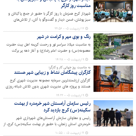
مناسبت روز کارگر
شهردار کرج همزمان با روز کارگر با حضور در جمع پاکبانان و
‌سبز پوشان، ضمن دیدار و گفت‌وگو با آنان، از تلاش‌های
شبانه‌روزی این قشر زحمتکش در حفظ پاکیزگی و طراوت
۱۲ اردیبهشت ۰۵ - ۲۲:۵۶
شهر قدردانی کرد.
رنگ و بوی مهر و کرامت در شهر
به مناسبت میلاد سراسر نور و رحمت کریمه اهل بیت حضرت
معصومه(س) و حضرت امام رضا(ع) و آغاز دهه پر برکت
کرامت، سازمان سیما منظر و فضای سبز شهری شهرداری کرج
۹ اردیبهشت ۰۵ - ۱۴:۲۸
اقدام به فضاسازی شهر در مناطق ۱۰گانه کرده است.
به مناسبت روز جهانی کار و کارگر؛
کارگران پیشگامان نشاط و زیبایی شهر هستند
کارگران ارزشمندترین سرمایه مجموعه مدیریت شهری کرج
هستند و پروژه های مدیریت شهری بدون تلاش شبانه روزی
آنها به ثمر نمی‌نشیند. یازدهم اردیبهشت ماه و روز جهانی کار و
۹ اردیبهشت ۰۵ - ۱۴:۲۲
کارگر بهانه ای برای تجلیل از زحمات کارگران است.
رئیس سازمان آرامستان شهر خرمدره از بهشت
سکینه(س) کرج بازدید کرد
رئیس و معاونان سازمان آرامستان‌های شهرداری شهر
خرمدره‌ی استان زنجان، با حضور در بهشت سکینه(س) کرج، از
بخش های مختلف این آرامستان بازدید کردند.
۷ اردیبهشت ۰۵ - ۱۰:۵۵