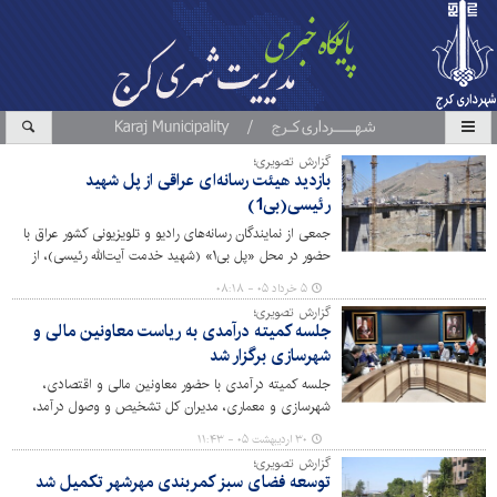
گزارش تصویری؛
بازدید هیئت رسانه‌ای عراقی از پل شهید
رئیسی(بی1)
جمعی از نمایندگان رسانه‌های رادیو و تلویزیونی کشور عراق با
حضور در محل «پل بی۱» (شهید خدمت آیت‌الله رئیسی)، از
نزدیک ابعاد تخریب وحشیانه این زیرساخت غیرنظامی توسط
۵ خرداد ۰۵ - ۰۸:۱۸
نیروهای آمریکایی-صهیونیستی را بررسی کردند.
گزارش تصویری؛
جلسه کمیته درآمدی به ریاست معاونین مالی و
شهرسازی برگزار شد
جلسه کمیته درآمدی با حضور معاونین مالی و اقتصادی،
شهرسازی و معماری، مدیران کل تشخیص و وصول درآمد،
حقوقی و امورپیمان‌ها، امور شهرسازی و رئیس سازمان فاوا و
۳۰ اردیبهشت ۰۵ - ۱۱:۴۳
مدیران حوزه‌های مالی و اقتصادی مناطق دهگانه و رواسای
گزارش تصویری؛
ادارات حقوقی و اجرائیات مناطق برگزار شد.
توسعه فضای سبز کمربندی مهرشهر تکمیل شد