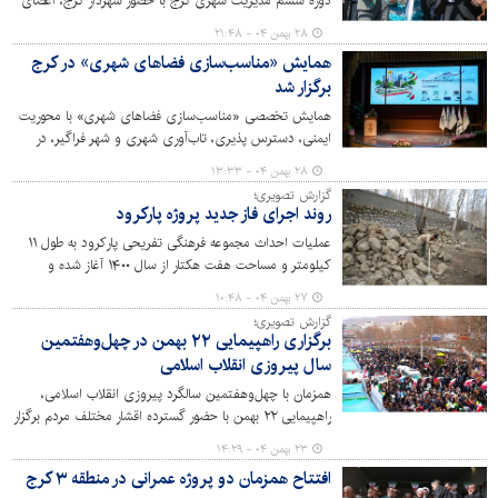
دوره ششم مدیریت شهری کرج با حضور شهردار کرج، اعضای
شورای اسلامی شهر، جمعی از مدیران و مسئولان استانی،
۲۸ بهمن ۰۴ - ۲۱:۴۸
اصحاب رسانه و شهروندان افتتاح شد. با بهره‌برداری از این
همایش «مناسب‌سازی فضاهای شهری» در کرج
پروژه، تپه مرادآب پس از سال‌ها به بافت اصلی شهر
برگزار شد
بازمی‌گردد.
همایش تخصصی «مناسب‌سازی فضاهای شهری» با محوریت
ایمنی، دسترس پذیری، تاب‌آوری شهری و شهر فراگیر، در
مرکز همایش‌های میلاد برگزار شد.
۲۸ بهمن ۰۴ - ۱۳:۳۳
گزارش تصویری؛
روند اجرای فاز جدید پروژه پارکرود
عملیات احداث مجموعه فرهنگی تفریحی پارکرود به طول ۱۱
کیلومتر و مساحت هفت هکتار از سال ۱۴۰۰ آغاز شده و
تاکنون سه فاز آن به بهره‌بهرداری رسیده است. احداث این
۲۷ بهمن ۰۴ - ۱۰:۴۸
پروژه در سه فاز دیگر همچنان ادامه دارد.
گزارش تصویری؛
برگزاری راهپیمایی ۲۲ بهمن در چهل‌وهفتمین
سال پیروزی انقلاب اسلامی
همزمان با چهل‌وهفتمین سالگرد پیروزی انقلاب اسلامی،
راهپیمایی ۲۲ بهمن با حضور گسترده اقشار مختلف مردم برگزار
شد و شرکت‌کنندگان با حضوری پرشور، این روز را گرامی
۲۳ بهمن ۰۴ - ۱۴:۲۹
داشتند.
افتتاح همزمان دو پروژه عمرانی در منطقه ۳ کرج