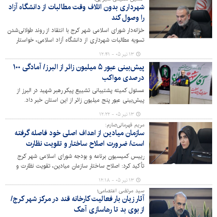
شهرداری بدون اتلاف وقت مطالبات از دانشگاه آزاد
را وصول کند
خزانه‌دار شورای اسلامی شهر کرج با انتقاد از روند طولانی‌شدن
تسویه مطالبات شهرداری از دانشگاه آزاد اسلامی، خواستار
پیگیری جدی و اقدام قانونی برای بازپس‌گیری حقوق
۱۳ تیر ۰۵ - ۱۲:۴۱
بیت‌المال و هزینه‌های صرف‌شده شد.
پیش‌بینی عبور ۵ میلیون زائر از البرز/ آمادگی ۱۰۰
درصدی مواکب
مسئول کمیته پشتیبانی تشییع پیکر رهبر شهید در البرز از
پیش‌بینی عبور پنج میلیون زائر از این استان خبر داد.
۱۳ تیر ۰۵ - ۱۲:۲۲
مریم قهرمانی‌صارم:
سازمان میادین از اهداف اصلی خود فاصله گرفته
است/ ضرورت اصلاح ساختار و تقویت نظارت
رییس کمیسیون برنامه و بودجه شورای اسلامی شهر کرج
تأکید کرد: اصلاح ساختار سازمان میادین، تقویت نظارت و
ارتقای کیفیت خدمات، ضرورتی اجتناب‌ناپذیر برای تأمین
۱۳ تیر ۰۵ - ۱۲:۱۸
رضایت شهروندان است.
سید مرتضی اعتصامی؛
آثار زیان بار فعالیت کارخانه قند در مرکز شهر کرج/
از بوی بد تا رهاسازی آهک