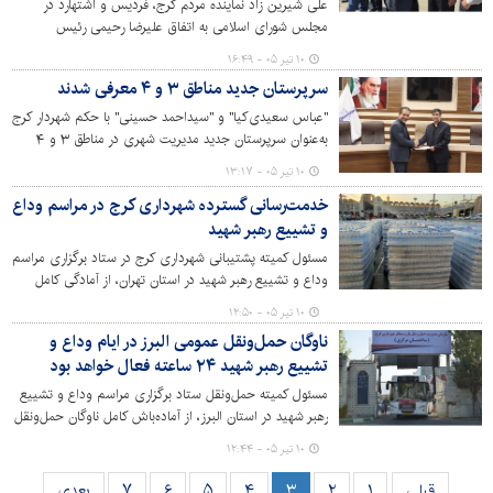
علی شیرین زاد نماینده مردم کرج، فردیس و اشتهارد در
مجلس شورای اسلامی به اتفاق علیرضا رحیمی رئیس
کمیسیون عمران و حمل و نقل شورای اسلامی شهر کرج و
۱۰ تیر ۰۵ - ۱۶:۴۹
افراسیاب شجاعی قائم مقام شهردار کرج، ضمن بازدید از
سرپرستان جدید مناطق ۳ و ۴ معرفی شدند
سازمان آتش‌نشانی و خدمات ایمنی، از زحمات و فداکاری‌های
نیروهای جان بر کف خدوم آتش نشانی در جنگ ۱۲ روزه و
"عباس سعیدی‌کیا" و "سیداحمد حسینی" با حکم شهردار کرج
رمضان تقدیر کرد.
به‌عنوان سرپرستان جدید مدیریت شهری در مناطق ۳ و ۴
معرفی شدند.
۱۰ تیر ۰۵ - ۱۳:۱۷
خدمت‌رسانی گسترده شهرداری کرج در مراسم وداع
و تشییع رهبر شهید
مسئول کمیته پشتیبانی شهرداری کرج در ستاد برگزاری مراسم
وداع و تشییع رهبر شهید در استان تهران، از آمادگی کامل
مدیریت شهری کرج برای خدمت‌رسانی به زائران و
۱۰ تیر ۰۵ - ۱۲:۵۰
شرکت‌کنندگان در این مراسم خبر داد.
ناوگان حمل‌ونقل عمومی البرز در ایام وداع و
تشییع رهبر شهید ۲۴ ساعته فعال خواهد بود
مسئول کمیته حمل‌ونقل ستاد برگزاری مراسم وداع و تشییع
رهبر شهید در استان البرز، از آماده‌باش کامل ناوگان حمل‌ونقل
عمومی استان با پیش‌بینی شش پارک‌سوار اضطراری و ۱۰
۱۰ تیر ۰۵ - ۱۲:۴۴
مسیر ویژه انتقال عزاداران برای خدمت‌رسانی به عزاداران خبر
داد.
قبلی
۱
۲
۳
۴
۵
۶
۷
بعدی