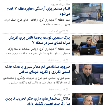
داد.
حذف زوائد بصری؛
اقدام مستمر برای آراستگی معابر منطقه ۷ انجام
می‌شود
مدیر منطقه ۷ شهرداری کرج از ادامه اجرای طرح حذف زوائد
بصری در سطح منطقه خبر داد.
۱۷ تیر ۰۵ - ۱۱:۰۱
پارک سنجابی توسعه یافت/ تلاش برای افزایش
سرانه فضای سبز در منطقه ۷
مدیر منطقه ۷ شهرداری کرج از پایان عملیات توسعه پارک
سنجابی در بلوار انقلاب شمالی خبر داد و گفت: این پروژه با
هدف ارتقای سرانه فضای سبز، توسعه امکانات رفاهی و ایجاد
۱۶ تیر ۰۵ - ۰۸:۴۶
محیطی مناسب برای حضور خانواده‌ها به بهره‌برداری رسیده
ضرورت ساماندهی نام‌ معابر شهری با هدف حذف
است.
اسامی تکراری و تکریم شهدای شاخص
عضو شورای اسلامی شهر کرج بر ضرورت بازنگری و ساماندهی
فرآیند نام‌گذاری معابر شهری تأکید کرد و گفت: پیشنهاد
می‌شود شهرداری با تعیین یک متولی مشخص و ایجاد بانک
۱۶ تیر ۰۵ - ۰۸:۴۵
جامع نام معابر، فرآیند نام‌گذاری خیابان‌ها، کوچه‌ها و میادین
حسین مهاجری؛
را به‌صورت یکپارچه مدیریت کند.
مالکان ساختمان‌های دارای حکم تخریب تا پایان
سال فرصت تعیین تکلیف دارند