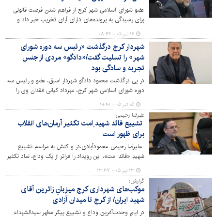
عضو شورای اسلامی شهر کرج از فراهم شدن فرصت قانونی
برای رسیدگی به پرونده‌های دارای آرای تخریب خبر داد و
گفت: مالکان مشمول این مصوبه تا پایان سال جاری می‌توانند
۱۶ تیر ۰۵ - ۰۸:۴۲
با اخذ تأییدیه‌های لازم، وضعیت ملک خود را تعیین تکلیف
شهردار کرج درگذشت «رئیس سه دوره شورای
کنند.
شهر» را تسلیت گفت/«دادگو» مردی از جنس
تجربه و سادگی بود
در پی درگذشت محمود دادگو شهردار اسبق، عضو و رئیس سه
دوره شورای اسلامی شهر کرج، مهرداد کیانی فقدان وی را
ضایعه‌ای حزن‌انگیز توصیف و این رویداد تلخ را به شهروندان
۱۵ تیر ۰۵ - ۱۹:۴۱
تسلیت گفت.
علبرضا رحیمی:
تشییع قائد شهید ِامت تکثیر آرمان‌های انقلاب
برای ظهور است
علیرضا رحیمی محمودآبادی،در واکنش به مراسم تشییع
شهیدِ «قائد امت»، این رویداد را فراتر از یک وداع، نماد تکثیر
آرمان‌ها،استحکام پیوند میان امت و امام و بعثت دیگری در
۱۳ تیر ۰۵ - ۱۳:۴۷
جامعه اسلامی دانست.
گزارش؛
موکب‌های شهرداری کرج میزبانِ زائرین آقای
شهید ایران/ از کرج تا میدان آزادی
در ایامِ وحدت‌آفرین وداع و تشییع پیکر مطهر سیدالشهداء