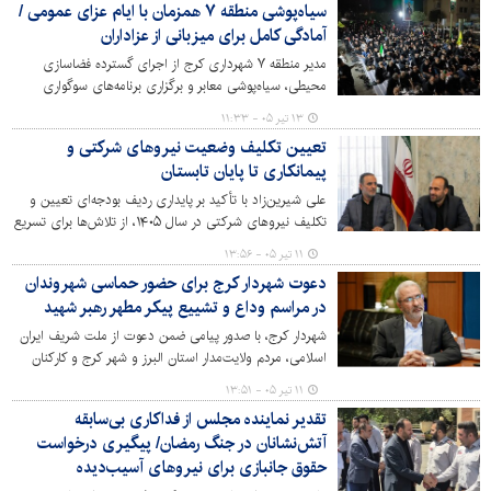
سیاه‌پوشی منطقه ۷ همزمان با ایام عزای عمومی /
آمادگی کامل برای میزبانی از عزاداران
مدیر منطقه ۷ شهرداری کرج از اجرای گسترده فضاسازی
محیطی، سیاه‌پوشی معابر و برگزاری برنامه‌های سوگواری
همزمان با ایام عزای عمومی خبر داد و گفت: تمامی
۱۳ تیر ۰۵ - ۱۱:۳۳
ظرفیت‌های منطقه برای حفظ شأن این ایام و خدمت‌رسانی به
تعیین تکلیف وضعیت نیروهای شرکتی و
عزاداران و زائران بسیج شده است.
پیمانکاری تا پایان تابستان
علی شیرین‌زاد با تأکید بر پایداری ردیف بودجه‌ای تعیین و
تکلیف نیروهای شرکتی در سال ۱۴۰۵، از تلاش‌ها برای تسریع
در استخدام نیروهای شرکتی و پیمانکاری تا پایان تابستان
۱۱ تیر ۰۵ - ۱۳:۵۶
خبر داد.
دعوت شهردار کرج برای حضور حماسی شهروندان
در مراسم وداع و تشییع پیکر مطهر رهبر شهید
شهردار کرج، با صدور پیامی ضمن دعوت از ملت شریف ایران
اسلامی، مردم ولایت‌مدار استان البرز و شهر کرج و کارکنان
مدیریت شهری برای شرکت در مراسم وداع و تشییع پیکر
۱۱ تیر ۰۵ - ۱۳:۵۱
مطهر رهبر شهید انقلاب و همراهان ایشان، این حضور را تجدید
تقدیر نماینده مجلس از فداکاری بی‌سابقه
میثاق با آرمان‌های والای نظام مقدس جمهوری اسلامی
آتش‌نشانان در جنگ رمضان/ پیگیری درخواست
دانست.
حقوق جانبازی برای نیروهای آسیب‌دیده