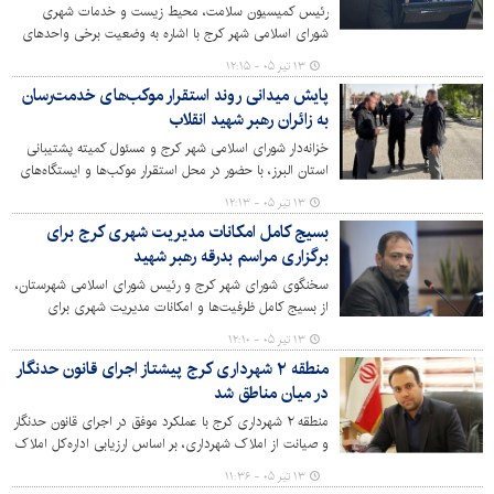
رئیس کمیسیون سلامت، محیط زیست و خدمات شهری
شورای اسلامی شهر کرج با اشاره به وضعیت برخی واحدهای
صنعتی مستقر در داخل شهر گفت: تعدادی از صنایع بزرگ و
۱۳ تیر ۰۵ - ۱۲:۱۵
قدیمی کرج با وجود ابلاغ‌های قانونی همچنان در محدوده
پایش میدانی روند استقرار موکب‌های خدمت‌رسان
شهری فعال هستند و این موضوع می‌تواند به یک چالش
به زائران رهبر شهید انقلاب
جدی زیست‌محیطی تبدیل شود.
خزانه‌دار شورای اسلامی شهر کرج و مسئول کمیته پشتیبانی
استان البرز، با حضور در محل استقرار موکب‌ها و ایستگاه‌های
صلواتی، از روند آماده‌سازی و تجهیز این مراکز برای
۱۳ تیر ۰۵ - ۱۲:۱۳
خدمت‌رسانی به زائران رهبر شهید انقلاب بازدید کرد.
بسیج کامل امکانات مدیریت شهری کرج برای
برگزاری مراسم بدرقه رهبر شهید
سخنگوی شورای شهر کرج و رئیس شورای اسلامی شهرستان،
از بسیج کامل ظرفیت‌ها و امکانات مدیریت شهری برای
برگزاری مراسم بدرقه رهبر شهید انقلاب اسلامی خبر داد و با
۱۳ تیر ۰۵ - ۱۲:۱۰
دعوت از خانواده بزرگ مدیریت شهری و اقشار مختلف مردم
منطقه ۲ شهرداری کرج پیشتاز اجرای قانون حدنگار
برای حضور در این آیین، بر آمادگی کامل کرج برای میزبانی از
در میان مناطق شد
شرکت‌کنندگان تأکید کرد.
منطقه ۲ شهرداری کرج با عملکرد موفق در اجرای قانون حدنگار
و صیانت از املاک شهرداری، بر اساس ارزیابی اداره‌کل املاک
و مستغلات شهرداری کرج، موفق به کسب رتبه نخست در میان
۱۳ تیر ۰۵ - ۱۱:۳۶
مناطق شهرداری کرج شد.