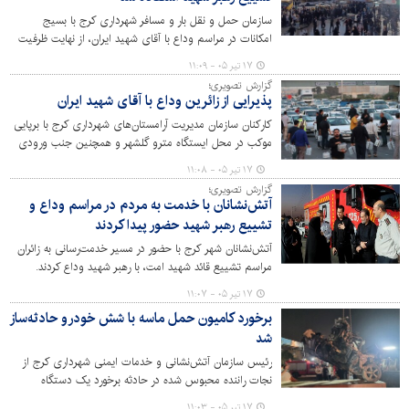
سازمان حمل و نقل بار و مسافر شهرداری کرج با بسیج
امکانات در مراسم وداع با آقای شهید ایران، از نهایت ظرفیت
حمل و نقل موجود در شهر کرج استفاده کرد.
۱۷ تیر ۰۵ - ۱۱:۰۹
گزارش تصویری؛
پذیرایی از زائرین وداع با آقای شهید ایران
کارکنان سازمان مدیریت آرامستان‌های شهرداری کرج با برپایی
موکب در محل ایستگاه مترو گلشهر و همچنین جنب ورودی
سازمان واقع در اتوبان کرج – قزوین و در مسیر برگشت از
۱۷ تیر ۰۵ - ۱۱:۰۸
زائرین وداع با آقای شهید ایران پذیرایی کردند.
گزارش تصویری؛
آتش‌نشانان با خدمت به مردم در مراسم وداع و
تشییع رهبر شهید حضور پیدا کردند
آتش‌نشانان شهر کرج با حضور در مسیر خدمت‌رسانی به زائران
مراسم تشییع قائد شهید امت، با رهبر شهید وداع کردند.
۱۷ تیر ۰۵ - ۱۱:۰۷
برخورد کامیون حمل ماسه با شش خودرو حادثه‌ساز
شد
رئیس سازمان آتش‌نشانی و خدمات ایمنی شهرداری کرج از
نجات راننده محبوس شده در حادثه برخورد یک دستگاه
کامیون حمل ماسه با ۶ خودرو در میدان طالقانی عظیمیه خبر
۱۷ تیر ۰۵ - ۱۱:۰۳