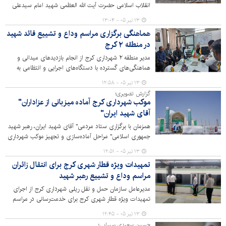
انقلاب اسلامی حضرت آیت الله العظمی شهید امام سیدعلی
خامنه ای (قدس سره) موکب‌های فرهنگی و خدماتی
۱۳ تیر ۰۵ - ۱۳:۰۴
شهرداری کرج در چندین نقطه از جمله میدان آزادی تهران
هماهنگی برگزاری مراسم وداع و تشییع قائد شهید
میزبانِ خیل عظیم زائرین و شرکت کنندگان در این رویداد
در منطقه ۲ کرج
عظیم و جهانی هستند.
مدیر منطقه ۲ شهرداری کرج از انجام بازدیدهای میدانی و
هماهنگی‌های گسترده با دستگاه‌های اجرایی و انتظامی به
منظور فراهم‌سازی بستر مناسب برای برگزاری باشکوه مراسم
۱۳ تیر ۰۵ - ۱۲:۵۸
بزرگداشت، وداع، تشییع و تدفین قائد شهید والامقام انقلاب
گزارش تصویری؛
اسلامی در این منطقه خبر داد.
موکب شهرداری کرج آماده میزبانی از عزاداران"
آقای شهید ایران"
همزمان با برگزاری ستاد مردمی" آقای شهید ایران، رهبر شهید
جمهوری اسلامی" مراحل آماده‌سازی و تجهیز موکب شهرداری
کرج در محل مسجد 72 تن میدان آزادی آغاز شد؛ این موکب
۱۳ تیر ۰۵ - ۱۲:۵۱
با ارائه خدمات فرهنگی و پذیرایی، میزبان عزاداران و شرکت
تمهیدات ویژه قطار شهری کرج برای انتقال زائران
کنندگان در مراسم است. گزارش تصویری: پوریا ترابی
مراسم وداع و تشییع رهبر شهید
مدیرعامل سازمان حمل و نقل ریلی شهرداری کرج از اجرای
تمهیدات ویژه قطار شهری کرج برای خدمت‌رسانی در مراسم
وداع و تشییع رهبر شهید خبرداد.
۱۳ تیر ۰۵ - ۱۲:۴۵
حسین سعیدی سیرایی؛