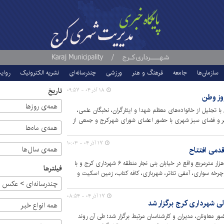
سازمان‌ها
جامعه
فرهنگ و هنر
ورزشی
چندرسانه‌ای
نشریه الکترونیک
روای
تاریخ
۱۸ آذر ۰۴ - ۰۹:۵۷
وز وطن
همه‌ی روزها
ا تجلیل از خانواده‌های معظم شهدا و ایثارگران، نخبگان علمی،
ظر و فضای سبز شهری با حضور اعضای شورای شهرکرج و جمعی از
همه‌ی ماه‌ها
د شهرداری کرج برگزار شد.
۱۷ آذر ۰۴ - ۱۰:۰۳
همه‌ی سال‌ها
دمی افتتاح
پارک تخصصی مادر و کودک با مساحت ۴۶ هزار مترمربع واقع در خیابان بنی نجار منطقه ۶ شهرداری کرج و با
فیلترها
چرخه سواری، آمفی تئاتر، شهربازی، کافه کتاب، زمین اسکیت و
چندرسانه‌ای > عکس
اشت و توسعه فضای سبز این پارک در مراحل پایانی قرار دارد و
یم شهروندان خواهد شد.
۱۷ آذر ۰۴ - ۰۸:۵۴
لی شهرداری کرج برگزار شد
همه انواع خبر
ور معاونان، مدیران و کارشناسان مرتبط برگزار شد؛ طی آن روند