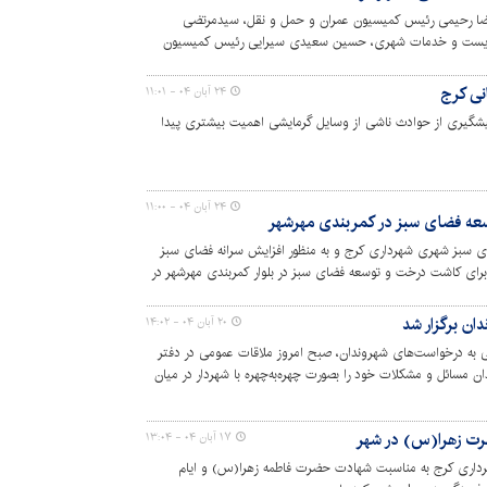
رضا رحیمی رئیس کمیسیون عمران و حمل و نقل، سیدمرتضی
یست و خدمات شهری، حسین سعیدی سیرایی رئیس کمیسیون
و علی ذبیحی عضو شورای اسلامی شهر کرج با همراهی امیر
 شهری شهرداری کرج از روند اجرا و پیشرفت فیزیکی پارک مادر و
نی کرج
۲۴ آبان ۰۴ - ۱۱:۰۱
کودک در منطقه ۶ بازدید کردند. پارک مادر و کودک با مساحت ۴۶ هزار مترمربع واقع در خیابان بنی‌نجار و با
پیشگیری از حوادث ناشی از وسایل گرمایشی اهمیت بیشتری پیدا
رخه‌سواری، آمفی‌تئاتر، شهربازی، کافه کتاب، زمین اسکیت با
۲۴ آبان ۰۴ - ۱۱:۰۰
سعه فضای سبز در کمربندی مهرشهر
ای سبز شهری شهرداری کرج و به منظور افزایش سرانه فضای سبز
برای کاشت درخت و توسعه فضای سبز در بلوار کمربندی مهرشهر در
ان برگزار شد
۲۰ آبان ۰۴ - ۱۴:۰۲
ی به درخواست‌های شهروندان، صبح امروز ملاقات عمومی در دفتر
دان مسائل و مشکلات خود را بصورت چهره‌به‌چهره با شهردار در میان
یری آن‌ها صادر شد.
رت زهرا(س) در شهر
۱۷ آبان ۰۴ - ۱۳:۰۴
داری کرج به مناسبت شهادت حضرت فاطمه زهرا(س) و ایام