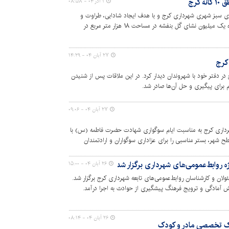
کرج
۱ آذر ۰۴ - ۰۸:۵۸
ضای سبز شهری شهرداری کرج و با هدف ایجاد شادابی، طراوت و
زیباسازی جلوه شهر، عملیات کاشت گسترده یک میلیون نشای گل بنفشه در مساحت ۱۸ هزار متر مربع در
۲۷ آبان ۰۴ - ۱۴:۲۹
 کرج
ن‌ماه، شهردار کرج در دفتر خود با شهروندان دیدار کرد. در این ملاقات پس از شنیدن
برای پیگیری و حل آن‌ها صادر شد.
۲۷ آبان ۰۴ - ۰۹:۰۶
داری کرج به مناسبت ایام سوگواری شهادت حضرت فاطمه (س) با
شهر، بستر مناسبی را برای عزاداری سوگواران و ارادتمندان
ه روابط‌عمومی‌های شهرداری برگزار شد
۲۶ آبان ۰۴ - ۱۵:۰۰
ولان و کارشناسان روابط‌عمومی‌های تابعه شهرداری کرج برگزار شد.
یش آمادگی و ترویج فرهنگ پیشگیری از حوادث به اجرا درآمد.
۲۶ آبان ۰۴ - ۰۸:۱۴
ارک تخصصی مادر و کودک