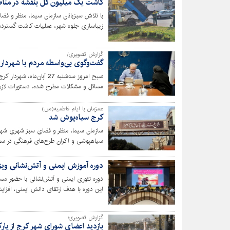
کاشت یک میلیون گل بنفشه در مناطق ۱۰ گانه 
با تلاش سبزبانان سازمان سیما، منظر و ف
مناطق ۱۰گانه کرج اجرایی شد.
گزارش تصویری/
گفت‌وگوی بی‌واسطه مردم با شهردار
صبح امروز سه‌شنبه 27 آبا
مسائل و مشکلات مطرح شده، دستورات لازم 
همزمان با ایام فاطمیه(س)
کرج سیاه‌پوش شد
سازمان سیما، منظر و فضای سبز شهری شهر
سیاهپوشی و اکران طرح‌های فرهنگی در سطح 
حضرت فاطمه زهرا (س) مهیا کرده است.
دوره آموزش ایمنی و آتش‌نشانی ویژ
دوره تئوری ایمنی و آتش‌نشانی با حضور مسئ
این دوره با هدف ارتقای دانش ایمنی، افزا
گزارش تصویری؛
بازدید اعضای شورای شهر کرج از پ