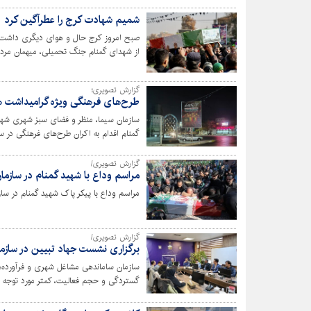
شمیم شهادت کرج را عطرآگین کرد
صبح امروز کرج حال و هوای دیگری داشت؛
از شهدای گمنام جنگ تحمیلی، میهمان مردم 
حرکت کردند. شهردار کرج نیز از جمله این اس
گزارش تصویری؛
طرح‌های فرهنگی ویژه گرامیداشت ه
سازمان سیما، منظر و فضای سبز شهری شه
گمنام اقدام به اکران طرح‌های فرهنگی در
گزارش تصویری/
مراسم وداع با شهید گمنام در سازم
مراسم وداع با پیکر پاک شهید گمنام در ساز
گزارش تصویری/
برگزاری نشست جهاد تبیین در سازم
سازمان ساماندهی مشاغل شهری و فرآورده‌ه
گستردگی و حجم فعالیت، کمتر مورد توجه قرار 
حتی در دوران جنگ 12 روز
جهاد تبیین دومین ماه از فصل پاییز، به دید