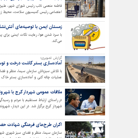
فاطمه منعمی نائب رئیس شورای شهر، علی
اعتصامی رئیس کمیسیون سلامت، محیط ز
فرهنگی، اجتماعی و ورزشی، حسین مهاجری 
رضیان رئیس سازمان سیما منظر و فضای سبز
زمستان ایمن با توصیه‌های آتش‌نشا
با سرد شدن هوا، رعایت نکات ایمنی برای 
برخورداری از امکانات خانه کودک، پیست دوچ
می‌کند.
پیشرفت فیزیکی ۹۵ درصد در آستانه بهره برداری قرار دارد.
گزارش تصویری؛
آماده‌سازی بستر کاشت درخت و تو
با تلاش سبزبانان سازمان سیما، منظر و فض
عملیات چاله کنی و آماده‌سازی بستر خاک 
حال انجام است.
ملاقات عمومی شهردار کرج با شهروند
در راستای ارتباط مستقیم با مردم و رسیدگ
شهردار کرج برگزار شد. در این دیدار، شهرون
گذاشتند و دستورات لازم برای بررسی و پیگ
اکران طرح‌های فرهنگی شهادت حض
سازمان سیما، منظر و فضای سبز شهری شهر