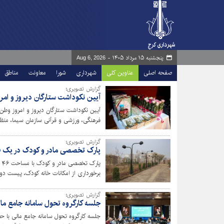
پنجشنبه ۱۵ مرداد ۱۴۰۵ -
Aug 6, 2026
صفحه اصلی
عناوین کلی
شهرداری
شورا
معاونت
مناطق
گزارش تصویری؛
آیین نکوداشت ستارگان دیروز و امر
آیین نکوداشت ستارگان دیروز و امروز وطن ب
فرهنگی، ورزشی و قرآنی سازمان سیما، من
مسئولان و بسیجیان در مجموعه فرهنگی میلا
گزارش تصویری؛
پارک تخصصی مادر و کودک در یک ق
برخورداری از امکانات خانه کودک، پیست دو
فروشگاه کتاب در حال ساخت است. عملیات ک
به زودی با امکانات و تجهیزات مناسب تقد
گزارش تصویری؛
جلسه کارگروه تحول سامانه جامع ما
جلسه کارگروه تحول سامانه جامع مالی با حض