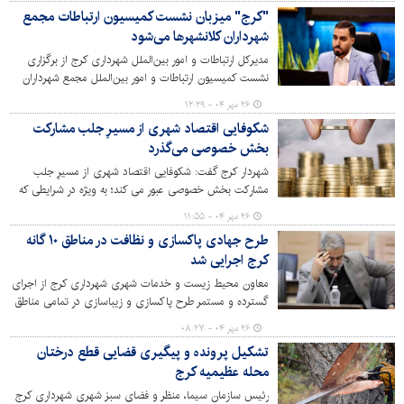
"کرج" میزبان نشست کمیسیون ارتباطات مجمع
شهرداران کلانشهرها می‌شود
مدیرکل ارتباطات و امور بین‌الملل شهرداری کرج از برگزاری
نشست کمیسیون ارتباطات و امور بین‌الملل مجمع شهرداران
کلانشهرهای ایران، با حضور نمایندگان ۲۰ کلانشهر کشور به
۲۶ مهر ۰۴ - ۱۲:۲۹
میزبانی شهرداری کرج خبر داد.
شکوفایی اقتصاد شهری از مسیرِ جلب مشارکت
بخش خصوصی می‌گذرد
شهردار کرج گفت: شکوفایی اقتصاد شهری از مسیرِ جلب
مشارکت بخش خصوصی عبور می کند؛ به ویژه در شرایطی که
صنعت ساختمان‌سازی در رکود به سر می برد و آمار صدور
۲۶ مهر ۰۴ - ۱۱:۵۵
پروانه ساختمانی به نحو ملموسی کاهش یافته است.
طرح جهادی پاکسازی و نظافت در مناطق ۱۰ گانه
کرج اجرایی شد
معاون محیط زیست و خدمات شهری شهرداری کرج از اجرای
گسترده و مستمر طرح پاکسازی و زیباسازی در تمامی مناطق
دهگانه این شهر خبر داد و هدف از این اقدام را ارتقای کیفیت
۲۶ مهر ۰۴ - ۰۸:۲۷
زندگی شهروندان و رفع زوائد بصری عنوان کرد.
تشکیل پرونده و پیگیری قضایی قطع درختان
محله عظیمیه کرج
رئیس سازمان سیما، منظر و فضای سبز شهری شهرداری کرج