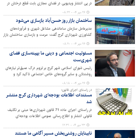
در پی انتشار ویدیویی در فضای مجازی بابت قطع درختان در
محله عظیمیه کرج اراضی زنبق ۱۵، گفت: پیگیری جدی و
۲۶ مهر ۰۴ - ۰۸:۲۲
برخورد قانونی با متخلفان قطع درخت انجام شده است.
ساختمان بازار روز حسن‌آباد بازسازی می‌شود
مدیرعامل سازمان ساماندهی مشاغل شهری و فرآورده‌های
کشاورزی شهرداری کرج گفت: مرمت و بازسازی ساختمان بازار
روز حسن‌آباد در دست اجراست.
۲۶ مهر ۰۴ - ۰۸:۲۰
مسئولیت اجتماعی و دینی ما بهینه‌سازی فضای
شهری‌ست
رئیس شورای اسلامی شهر کرج بر لزوم درک عمیق‌تر نیازهای
روشندلان و سایر گروه‌های خاص اجتماعی تاکید کرد و
خواستار توجه ویژه مدیریت شهری به بهینه‌سازی فضای شهری
۲۶ مهر ۰۴ - ۰۸:۱۸
برای تمامی اقشار شد.
در راستای اجرای قانون؛
مستندات اطلاعات بودجه‌ای شهرداری کرج منتشر
شد
در راستای اجرای ماده 71 قانون شهرداری‌ها مبنی بر تکلیف
قانونی انتشار و اطلاع رسانی عمومی اطلاعات بودجه‌ای
شهرداری‌، بودجه مصوب سال 1404 شهرداری کرج جهت
۲۳ مهر ۰۴ - ۱۲:۳۱
آگاهی شهروندان و تنویر افکار عمومی منتشر شد.
نابینایان روشنی‌بخش مسیر آگاهی ما هستند