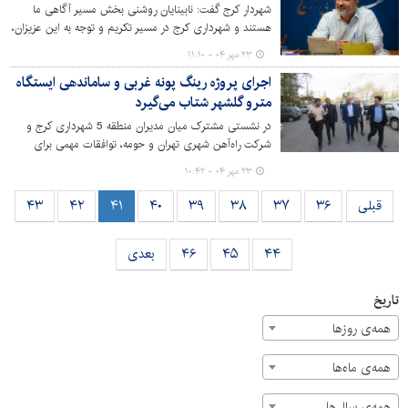
شهردار کرج گفت: نابینایان روشنی بخش مسیر آگاهی ما
هستند و شهرداری کرج در مسیر تکریم و توجه به این عزیزان،
توسعه زیرساخت‌های مناسب برای روشندلان را با جدیت دنبال
۲۳ مهر ۰۴ - ۱۱:۱۰
می‌کند.
اجرای پروژه رینگ پونه غربی و ساماندهی ایستگاه
مترو گلشهر شتاب می‌گیرد
در نشستی مشترک میان مدیران منطقه 5 شهرداری کرج و
شرکت راه‌آهن شهری تهران و حومه، توافقات مهمی برای
تسریع در اجرای پروژه عمرانی رینگ پونه غربی و ارتقای کیفی
۲۳ مهر ۰۴ - ۱۰:۴۲
محیط پیرامونی ایستگاه مترو گلشهر حاصل شد.
قبلی
۳۶
۳۷
۳۸
۳۹
۴۰
۴۱
۴۲
۴۳
۴۴
۴۵
۴۶
بعدی
تاریخ
همه‌ی روزها
همه‌ی ماه‌ها
همه‌ی سال‌ها