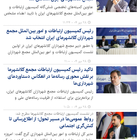
عناوین کمیته‌های تخصصی شش‌گانه کمیسیون ارتباطات و
امور بین‌الملل مجمع کلانشهرهای ایران با تایید اعضاء مشخص
شد و روند رأی‌گیری برای انتخاب روسای آنها آغاز شده است.
۲۸ مهر ۰۴ - ۱۱:۳۴
رئیس کمیسیون ارتباطات و امور بین‌الملل مجمع
شهرداران کلانشهرهای ایران انتخاب شد
با حضور دبیر مجمع شهرداران کلانشهرهای ایران در اولین
نشست کمیسیون ارتباطات و امور بین‌الملل مجمع شهرداران
کلانشهرهای ایران که به میزبانی شهرداری کرج برگزار شد،
۲۸ مهر ۰۴ - ۱۱:۰۰
سیدعلی معرک نژاد به عنوان رئیس این کمیسیون انتخاب
تاکید رئیس کمیسیون ارتباطات مجمع کلانشهرها
شد.
بر نقش محوری رسانه‌ها در انعکاس دستاوردهای
شهرداری‌ها
رئیس کمیسیون ارتباطات مجمع شهرداران کلانشهرهای ایران،
از برنامه‌ریزی برای استفاده از ظرفیت رسانه‌های ملی و
برگزاری نشست‌های خبری مشترک جهت انعکاس یکپارچه
۲۸ مهر ۰۴ - ۱۰:۵۰
اقدامات و فعالیت‌های شهرداری‌های کلانشهرها خبر داد.
در نشست کمیسیون ارتباطات مجمع کلانشهرها مطرح شد:
روابط عمومی‌ها در مسیر تحول؛ از اطلاع‌رسانی تا
کنش‌گری اجتماعی
مدیر کل ارتباطات و امور بین‌الملل شهرداری کرج گفت: امروزه