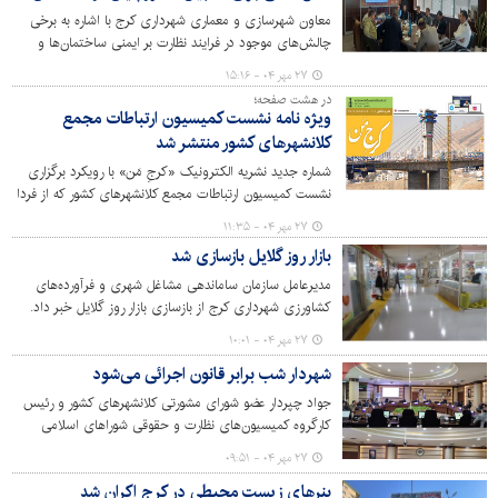
معاون شهرسازی و معماری شهرداری کرج با اشاره به برخی
چالش‌های موجود در فرایند نظارت بر ایمنی ساختمان‌ها و
عملکرد شرکت‌های مجری آتش‌نشانی، بر لزوم بازنگری در
۲۷ مهر ۰۴ - ۱۵:۱۶
آیین‌نامه‌های مرتبط و ایجاد هماهنگی میان دستگاه‌های
در هشت صفحه؛
اجرایی تأکید کرد.
ویژه نامه نشست کمیسیون ارتباطات مجمع
کلانشهرهای کشور منتشر شد
شماره جدید نشریه الکترونیک «کرجِ مَن» با رویکرد برگزاری
نشست کمیسیون ارتباطات مجمع کلانشهرهای کشور که از فردا
به مدت دو روز و به میزبانی مدیریت شهری کرج برگزار می
۲۷ مهر ۰۴ - ۱۱:۳۵
شود، منتشر شد.
بازار روز گلایل بازسازی شد
مدیرعامل سازمان ساماندهی مشاغل شهری و فرآورده‌های
کشاورزی شهرداری کرج از بازسازی بازار روز گلایل خبر داد.
۲۷ مهر ۰۴ - ۱۰:۰۱
شهردار شب برابر قانون اجرائی می‌شود
جواد چپردار عضو شورای مشورتی کلانشهرهای کشور و رئیس
کارگروه کمیسیون‌های نظارت و حقوقی شوراهای اسلامی
استان البرز گفت: آئین‌نامه اجرائی مدیریت شبانه شهری با
۲۷ مهر ۰۴ - ۰۹:۵۱
انتخاب شهردار شب در مرکز استان البرز نهائی می‌شود.
بنرهای زیست محیطی در کرج اکران شد