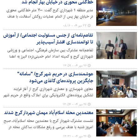
خط‌کشی محوری در خیابان بهار انجام شد
مدیر منطقه 1 شهرداری کرج گفت: ۷۰۰ متر خط‌کشی محوری
در خیابان بهار پس از اتمام عملیات روکش آسفالت، با هدف
ارتقای ایمنی تردد وسایل نقلیه انجام شد.
۲۷ مهر ۰۴ - ۰۸:۱۶
تفاهم‌نامه‌ای از جنس مسئولیت اجتماعی/ از آموزش
تا توانمندسازی اقشار آسیب‌پذیر
تفاهم‌نامه مشترک بین سازمان فرهنگی، اجتماعی و ورزشی
شهرداری کرج و کمیته امداد امام خمینی(ره) البرز به امضا
رسید.
۲۶ مهر ۰۴ - ۱۳:۵۹
هوشمندسازی در حریم شهر کرج/ "سامانه"
جایگزین پرونده‌های کاغذی می‌شود
معاون شهرسازی و معماری شهرداری کرج از آغاز فرایند
تشکیل پرونده‌های الکترونیکی برای املاک واقع در حریم شهر
به‌منظور مدیریت یکپارچه اطلاعات شهری و کنترل
۲۶ مهر ۰۴ - ۱۳:۵۴
ساخت‌وسازهای غیرمجاز خبر داد.
معتمدین محله اسلام‌آباد مهمان شهردار کرج شدند
نشست مشترک شهردار کرج با معتمدین محله اسلام‌آباد، صبح
امروز شنبه با هدف بررسی و رفع مشکلات ساکنان محله در
دفتر مهرداد کیانی برگزار شد.
۲۶ مهر ۰۴ - ۱۳:۳۱