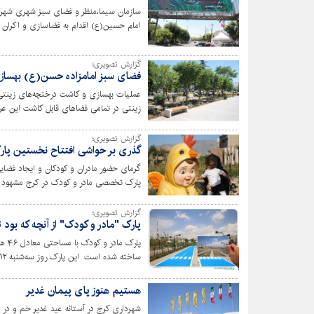
سازمان سیما،منظر و فضای سبز شهری شهردا
امام حسین(ع) اقدام به فضاسازی و اکران طرح‌های 
گزارش تصویری؛
فضای سبز امامزاده حسن(ع) بهسا
عملیات بهسازی و کاشت درختچه‌های زینتی 
درختچه‌های پیراکانتا، 900 بوته زرشک و 35 بوته بِه‌ ژاپنی تکمیل شد .
گزارش تصویری؛
گذری بر حواشی افتتاح نخستین پا
گرمای حضور مادران و کودکان و ایجاد فضایی 
و گذراندن اوقات فراغت برای خانواده‌ها فرا
گزارش تصویری؛
پارک "مادر و کودک" از آنچه که بود 
حصارک بالا، خیابان بنی نجار افتتاح خواهد 
هستیم هنوز پای پیمان غدیر
شهرداری کرج در آستانه عید غدیر خم و در 