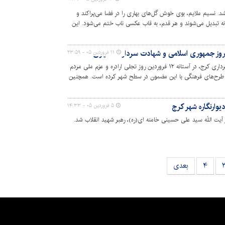
شد. نسیم ملایم، بوی خوش گل‌های بهاری را در فضا می‌پراکند و
عرانه تبدیل می‌شوند و هر قدم، به قاب عکسی ناب ختم می‌شود. این
تگی، برای دیدن زیبایی‌هایی که در پارک‌ها و بوستان‌های های
روز جمهوری اسلامی و شهادت سردار تنگسیری
۱۱ فروردین ۰۵ - ۲۳:۵۹
سازمان سیما، منظر و فضای سبز شهری شهرداری کرج، در آستانه ١٢ فروردین روز تجلی ارادره و عزم ملی مردم
ن طرح‌های فرهنگی با این مضمون در سطح شهر کرده است. همچنین
، فرمانده نیروی دریایی سپاه پاسداران را در شهر اکران کرده
یوارنگاره شهر کرج
۵ فروردین ۰۵ - ۱۴:۳۳
 آیت اللّه سید علی حسینی خامنه ای(ره)، رهبر شهید انقلاب شد.
۴
بعدی