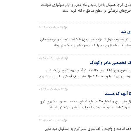
ری کرج، همزمان با فرا رسیدن ماه محرم و ایام سوگواری شهادت
فرهنگی در سطح مناطق ۱۰گانه کرده است.
۱۹ خرداد ۰۵ - ۱۰:۲۹
زی شد
در محدوده بلوار امامزاده حسن(ع) با کاشت درخت و درختچه‌های
زینتی در تمامی فضاهای قابل کاشت این عرصه با 6 اصله نارون ، چهار اصله سرو شیراز ، یک‌هزار بوته
۱۳ خرداد ۰۵ - ۰۹:۵۹
رک تخصصی مادر و کودک
مفرح و پرنشاط برای خانواده، در آیین بهره‌برداری از نخستین
پارک تخصصی مادر و کودک در کرج مشهود بود. این پارک با وسعت ۴۲ هزار متر مربع، فرصتی عالی برای تفریح
هم آورده است.
۱۲ خرداد ۰۵ - ۰۸:۱۴
تا آنچه که هست
پارک مادر و کودک با مساحتی معادل ۴۶ هزار متر مربع و اعتبار ۲۰۰ میلیارد تومان به همت مدیریت شهری کرج
ساخته شده است. این پارک روز سه‌شنبه ۱۲ خردادماه با حضور مسئولان، اصحاب رسانه و مردم در منطقه
شد.
۱۰ خرداد ۰۵ - ۱۲:۱۴
دهه امامت و ولایت با فضاسازی شهر کرج به استقبال عید غدیر