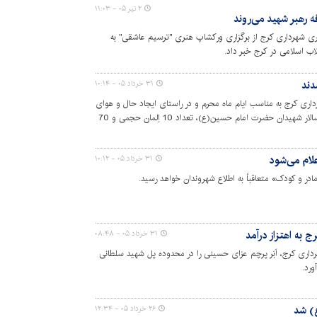
۲ تیر ۰۵ - ۱۱:۰۳
ه رهبر شهید می‌روند
ی شهرداری کرج از برگزاری ورکشاپ هنری "ترسیم عاشقی" به
اب اسلامی در کرج خبر داد.
دند
۳۱ خرداد ۰۵ - ۱۰:۱۴
ری کرج به مناسب ایام ماه محرم و در راستای ایجاد حال و هوای
معنوی و متناسب با ایام سوگواری سید و سالار شهیدان حضرت امام حسین(ع)، تعداد 10 اِلمان حجمی و 70
لام می‌شود
۳۱ خرداد ۰۵ - ۱۰:۱۲
ادر و کودک» متعاقباً به اطلاع شهروندان خواهد رسید.
ج به اهتزاز درآمد
۳۱ خرداد ۰۵ - ۰۸:۴۸
اری کرج، اَبَر پرچم عزای حسینی را در محدوده پل شهید سلطانی
) شد
۲۶ خرداد ۰۵ - ۱۲:۳۴