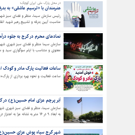
در محل پارک ملی ایران کوچک؛
هنرمندان با «ترسیم عاشقی» به بدرق
رئیس سازمان سیما، منظر و فضای سبز شهر
مناسبت آیین بدرقه و تشییع رهبر شهید انقل
نمادهای محرم در کرج به جلوه درآم
سازمان سیما منظر و فضای سبز شهری شهردا
اِلمان نوری در سطح شهر کرج نصب کرد.
ساعات فعالیت پارک مادر و کودک اع
ساعت فعالیت و نحوه بهره برداری از پارک«م
اَبَر پرچم عزای امام حسین(ع) در کر
سازمان سیما، منظر و فضای سبز شهری شهرد
به ابعاد ۹ در ۱۶ متر به نشانه عزا به اهتزاز درآورد.
شهر کرج سیاه پوش عزای حسین(ع