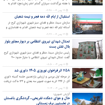
با هفته بزرگداشت سربازان گمنام امام زمان(عج) اقدام به
اکران طرح‌های فرهنگی در شهر کرده است.
۱۹ بهمن ۰۴ - ۰۹:۴۸
استقبال از ایام الله دهه فجر و نیمه شعبان
سازمان سیما، منظر و فضای سبز شهری شهرداری کرج در
آستانه ایام الله دهه فجر و نیمه شعبان اقدام به فضاسازی و
اکران طرح‌های فرهنگی در مناطق ۱۰گانه شهر کرج کرده است.
۱۲ بهمن ۰۴ - ۰۹:۳۶
تمثال شهدای نیروی انتظامی بر دیوار مجاور بلوار
بلال نقش بست
رئیس سازمان سیما، منظر و فضای سبز شهری شهرداری کرج
گفت: تمثال شهدای نیروی انتظامی با متراژ حدود ۲۰۰
مترمربع روی دیوار مجاور بلوار بلال اجرا شد.
۸ بهمن ۰۴ - ۰۸:۵۰
۲۵۸ اثر فراخوان نوروزی ۱۴۰۵ داوری شد
در مرحله اول بررسی و ارزیابی یازدهمین جلسه کمیته داوری
آثار، از ۲۲۶ اثر به صورت تصویر سه بعدی و ۳۲ ماکت دریافت
شده از هنرمندان در بخش اِلمان‌ها و هفت سین‌های شهری
۷ بهمن ۰۴ - ۱۱:۱۴
فراخوان نوروز ۱۴۰۵، ۱۵ اثر مورد تایید اولیه قرار گرفت.
گزارش تصویری؛
حال و هوای دهکده تفریحی- گردشگری باغستان
در نخستین برف زمستانی