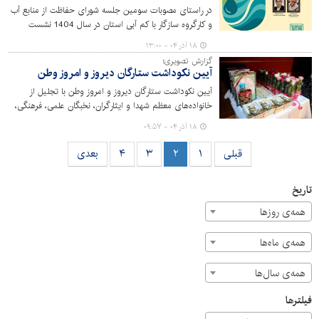
در راستای مصوبات سومین جلسه شورای حفاظت از منابع آب
و کارگروه سازگار با کم آبی استان در سال 1404 نشست
تخصصی بحران آب و آینده فضای سبز شهری به همت سازمان
۱۸ آذر ۰۴ - ۱۳:۰۰
سیما، منظر و فضای سبز شهری شهرداری کرج برگزار می‌شود.
گزارش تصویری؛
آیین نکوداشت ستارگان دیروز و امروز وطن
آیین نکوداشت ستارگان دیروز و امروز وطن با تجلیل از
خانواده‌های معظم شهدا و ایثارگران، نخبگان علمی، فرهنگی،
ورزشی و قرآنی سازمان سیما، منظر و فضای سبز شهری با
۱۸ آذر ۰۴ - ۰۹:۵۷
حضور اعضای شورای شهرکرج و جمعی از مسئولان و بسیجیان
در مجموعه فرهنگی میلاد شهرداری کرج برگزار شد.
قبلی
۱
۲
۳
۴
بعدی
تاریخ
همه‌ی روزها
همه‌ی ماه‌ها
همه‌ی سال‌ها
فیلترها