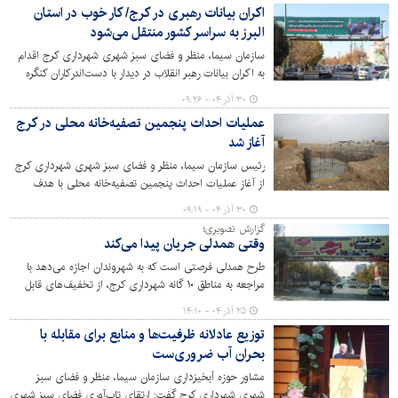
اکران بیانات رهبری در کرج/ کار خوب در استان
البرز به سراسر کشور منتقل می‌شود
سازمان سیما، منظر و فضای سبز شهری شهرداری کرج اقدام
به اکران بیانات رهبر انقلاب در دیدار با دست‌اندرکاران کنگره
بزرگداشت ۵۵۸۰ شهید استان البرز، در سطح مناطق ۱۰‌گانه
۳۰ آذر ۰۴ - ۰۹:۲۶
کرده است. در این مراسم رهبر معظم انقلاب تاکید کردند که
عملیات احداث پنجمین تصفیه‌خانه محلی در کرج
"کار خوب در استان البرز به سراسر کشور منتقل می‌شود."
آغاز شد
رئیس سازمان سیما، منظر و فضای سبز شهری شهرداری کرج
از آغاز عملیات احداث پنجمین تصفیه‌خانه محلی با هدف
تامین آب خام در بلوار ناصربخت خبر داد.
۳۰ آذر ۰۴ - ۰۹:۱۹
گزارش تصویری؛
وقتی همدلی جریان پیدا می‌کند
طرح همدلی فرصتی است که به شهروندان اجازه می‌دهد با
مراجعه به مناطق ۱۰ گانه شهرداری کرج، از تخفیف‌های قابل
توجهی در پرداخت عوارض بهره‌مند شوند. این طرح با توجه به
۲۵ آذر ۰۴ - ۱۴:۱۰
استقبال کم‌نظیر و درخواست شهروندان محترم تا پایان ۲۲
توزیع عادلانه ظرفیت‌ها و منابع برای مقابله با
دی ماه ۱۴۰۴ تمدید شد.
بحران آب ضروری‌ست
مشاور حوزه آبخیزداری سازمان سیما، منظر و فضای سبز
شهری شهرداری کرج گفت: ارتقای تاب‌آوری فضای سبز شهری