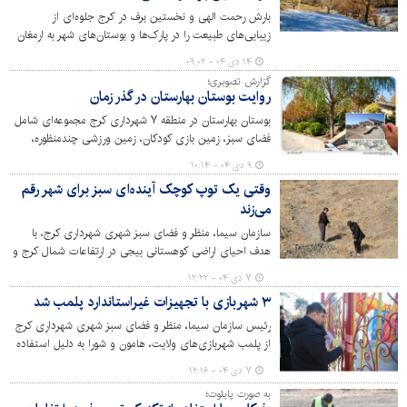
بارش رحمت الهی و نخستین برف در کرج جلوه‌ای از
زیبایی‌های طبیعت را در پارک‌ها و بوستان‌های شهر به ارمغان
آورد. این حال و هوا در دهکده تفریحی - گردشگری باغستان
۱۴ دی ۰۴ - ۰۹:۰۲
انعکاس و جلوه‌ای ویژه داشت.
گزارش تصویری؛
روایت بوستان بهارستان در گذر زمان
بوستان بهارستان در منطقه ۷ شهرداری کرج مجموعه‌ای شامل
فضای سبز، زمین بازی کودکان، زمین ورزشی چندمنظوره،
مسیر تندرستی، آبنما و آبشار صخره‌ای‌ست که در زمینی به
۹ دی ۰۴ - ۱۰:۱۴
مساحت یک هکتار، و با موقعیت کوهستانی بنا شده است.
وقتی یک توپ کوچک آینده‌ای سبز برای شهر رقم
این بوستان آذرماه ۱۳۹۷ به بهره برداری رسید که نه تنها موجب
می‌زند
تغییر سیمای محله کم‌برخوردار شد بلکه حس سر زندگی و
نشاط را برای ساکنان آن محله به ارمغان آورده است.
سازمان سیما، منظر و فضای سبز شهری شهرداری کرج، با
هدف احیای اراضی کوهستانی بیجی در ارتفاعات شمال کرج و
بازگرداندن تعادل اکولوژیکی منطقه، طرح پایلوت کپسول بذر یا
۷ دی ۰۴ - ۱۲:۲۲
(Seed Ball ) را با مشارکت گروهی از فعالان و دوستداران
۳ شهربازی با تجهیزات غیراستاندارد پلمب شد
محیط زیست وهیئت کوهنوردی استان البرز اجرایی کرد.
رئیس سازمان سیما، منظر و فضای سبز شهری شهرداری کرج
از پلمب شهربازی‌های ولایت، هامون و شورا به دلیل استفاده
ازتجهیزات غیراستاندارد، خبر داد.
۷ دی ۰۴ - ۱۲:۱۶
به صورت پایلوت؛