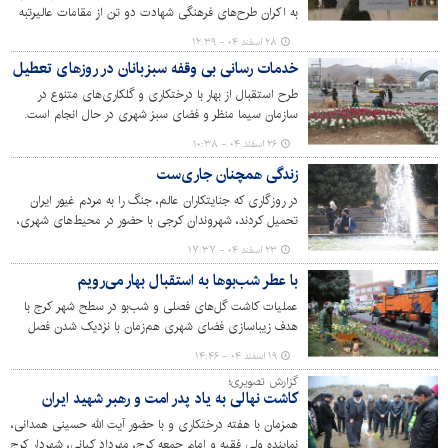
به اکران طرح‌های فرهنگی شهادت دو تن از مقامات عالیرتبه
امنیتی کشور شهیدان لاریجانی و سرلشکر سلیمانی (رحمة الله
۲۸ اسفند ۰۴ - ۱۲:۳۹
علیهما) دبیر فقید شورای امنیت ملی و رئیس فقید سازمان
خدمات رسانی بی وقفه سبزبانان در روزهای تعطیل
بسیج مستضعفین در شهر کرج کرده است.
طرح استقبال از بهار با درختکاری و گلکاری‌های متنوع در
سازمان سیما منظر و فضای سبز شهری در حال انجام است.
تیم‌های سبزبان در این پروژه عظیم شهری، با حفظ نظم و
۲۶ اسفند ۰۴ - ۱۰:۳۸
کارایی بدون هیچ وقفه‌ای به انجام وظایف خود ادامه داده‌اند
زندگی همچنان جاری‌ست
و روند خدمات‌رسانی در این ایام متوقف نشده است.
در روزگاری که جنایتکاران عالم، جنگ را به مردم غیور ایران
تحمیل کردند، شهروندان کرجی با حضور در محیط‌های شهری،
زندگی را معنا می‌کنند؛ پانزدهمین روز از جنگ تحمیلی در
۲۳ اسفند ۰۴ - ۱۷:۳۷
حالی سپری می شود که جریان عادی زندگی شهروندان در
با عطر شب‌بوها به استقبال بهار می‌رویم
شهر کرج ادامه دارد. تصاویر زیر حال و هوای بهاری و استقبال
شهروندان از پارک‌ها و بوستان‌های شهر را روایت می‌کند.
عملیات کاشت گل‌های فصلی و شب‌بو در سطح شهر کرج با
هدف زیباسازی فضای شهری هم‌زمان با نزدیک شدن فصل
بهار آغاز شد. این طرح در پارک‌ها، بوستان‌ها، بلوارها، و میادین
۱۹ اسفند ۰۴ - ۱۴:۴۶
شهر در حال اجراست.
گزارش تصویری؛
کاشت نهالی به یاد پدر امت و رهبر شهید ایران
همزمان با هفته درختکاری و با حضور آیت الله حسینی همدانی،
نماینده ولی فقیه و امام جمعه کرج، مهرداد کیانی، شهردار کرج