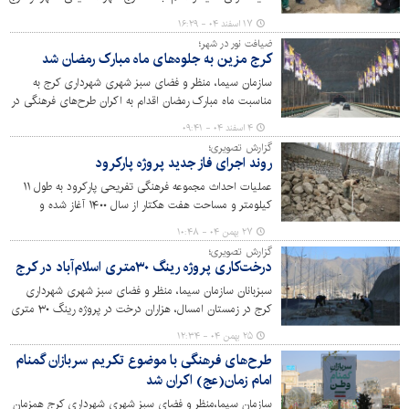
و مدیران شهری، مراسم روز درختکاری در پارک همگام برگزار
۱۷ اسفند ۰۴ - ۱۶:۲۹
شد.
ضیافت نور در شهر؛
کرج مزین به جلوه‌های ماه مبارک رمضان شد
سازمان سیما، منظر و فضای سبز شهری شهرداری کرج به
مناسبت ماه مبارک رمضان اقدام به اکران طرح‌های فرهنگی در
سطح شهر کرده است.
۴ اسفند ۰۴ - ۰۹:۴۱
گزارش تصویری؛
روند اجرای فاز جدید پروژه پارکرود
عملیات احداث مجموعه فرهنگی تفریحی پارکرود به طول ۱۱
کیلومتر و مساحت هفت هکتار از سال ۱۴۰۰ آغاز شده و
تاکنون سه فاز آن به بهره‌بهرداری رسیده است. احداث این
۲۷ بهمن ۰۴ - ۱۰:۴۸
پروژه در سه فاز دیگر همچنان ادامه دارد.
گزارش تصویری؛
درخت‌کاری پروژه رینگ ۳۰‌متری اسلام‌آباد در کرج
سبزبانان سازمان سیما، منظر و فضای سبز شهری شهرداری
کرج در زمستان امسال، هزاران درخت در پروژه رینگ ۳۰ متری
اسلام‌آباد کاشتند و این پروژه هم اکنون در مراحل پایانی قرار
۲۵ بهمن ۰۴ - ۱۲:۳۴
دارد.
طرح‌های فرهنگی با موضوع تکریم سربازان گمنام
امام زمان(عج) اکران شد
سازمان سیما،منظر و فضای سبز شهری شهرداری کرج همزمان