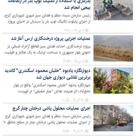
بذرکاری با استفاده از تکنیک توپ بذر در ارتفاعات
بیجی انجام شد
رئیس سازمان سیما، منظر و فضای سبز شهری شهرداری کرج،
از اجرای پایلوت تکنیک توپ بذر یا سیدبال در احیای پروژه
جنگل‌کاری بیجی خبر داد.
۶ دی ۰۴ - ۱۲:۱۰
عملیات اجرایی پروژه درخت‌کاری ارس آغاز شد
پروژه درخت‎‌کاری احداث فضای سبز تقاطع آزادراه شمالی در
انتهای بلوار جمهوری با مساحت نزدیک به یک هکتار و ظرفیت
کاشت بیش از 600 اصله درخت آغاز شد. عملیات چاله‌کنی،
۶ دی ۰۴ - ۱۱:۴۴
خاکریزی و تسطیح در این پروژه تکمیل شده و با انتخاب
دیوارنگاره یادبود "خلبان محمود اسکندری" کاندید
گونه‌های مناسب و سازگار با اقلیم، عملیات کاشت به زودی
برترین نقاشی‌ دیواری جهان شد
اجرایی می شود.
دیوارنگاره یادبود "خلبان محمود اسکندری" واقع در بلوار
خلج‌آباد، اثر هنرمند نقاش "عمار حقیقی" در فهرست
کاندیداهای برترین نقاشی‌های دیواری پلتفرم جهانی «Street
۳۰ آذر ۰۴ - ۱۰:۱۵
Art Cities» آنتورپ بلژیک در سال ۲۰۲۵ قرار گرفت.
اجرای عملیات محلول پاشی درختان چنار کرج
رئیس سازمان سیما، منظر و فضای سبز شهری شهرداری کرج
از اجرای عملیات محلول پاشی درختان چنار در سطح مناطق ۱۰
گانه شهر کرج خبر داد.
۳۰ آذر ۰۴ - ۰۹:۵۹