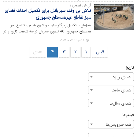
گزارش تصویری؛
تلاش بی وقفه سبزبانان برای تکمیل احداث فضای
سبز تقاطع غیرهمسطح جمهوری
همزمان با تکمیل زیرگذر جنوب و شرق به غرب تقاطع غیر
همسطح جمهوری، 40 نیروی سبزبان در سه شیفت کاری و در
گرم‌ترین روزهای تابستان، خدمت‌رسانی کردند. تمام تلاش
۱۸ مرداد ۰۴ - ۰۹:۵۱
مدیریت شهری کرج حفظ درختان این پروژه بود که با یک
طراحی مناسب و تدابیر ویژه که رعایت اصول فنی و کارشناسی
قبلی
۱
۲
۳
۴
بعدی
محوریت آن بود از ۳۶۰ عدد اشجار معارض با اجرای پروژه فقط
۶ اصله جمع‌آوری و ۳۵۴ اصله در حاشیه همان پروژه جابجا و
تاریخ
بازکاشت شده که شکوفایی و سرسبزی و سلامت آنها هم‌اکنون
زینت‌بخش کنارگذر پل روحانی شده است.
همه‌ی روزها
همه‌ی ماه‌ها
همه‌ی سال‌ها
فیلترها
همه سرویس‌ها