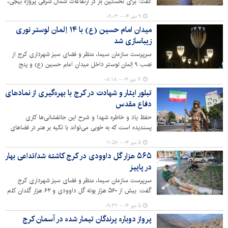
گفت: برای نخستین بار در ارتفاعات شمال شرقی پروژه بیجی،
ادامه دارد و تا پل بیلقان نیز به تفرجگاه تبدیل می‌شود. در
عملیات بذرکاری به روش کشت دیم انجام شد.
۹ مهر ۰۴ - ۰۹:۰۳
همین راستا احداث دو قطعه دیگر آن در حال تکمیل است.
میدان امام حسین (ع) با ۱۴ اِلمان لوستر نوری
زیباسازی شد
سرپرست سازمان سیما، منظر و فضای سبز شهرداری کرج از
نصب ۹ اِلمان لوستر داخل میدان امام حسین (ع) و پنج
لوستر در لچکی های اطراف آن خبر داد.
۷ مهر ۰۴ - ۰۸:۱۸
تبلور ایثار و شهادت در کرج با بهره‌گیری از نمادهای
دفاع مقدس
حفظ یاد و خاطره شهدا و شرح این جانفشانی‌ها کاری
پسندیده است که به خوبی می‌تواند با تکیه بر هنر در فضاهای
شهری پدیدار شود. این اتفاق در دوره ششم مدیریت شهری از
۵ مهر ۰۴ - ۱۱:۵۶
سوی سازمان سیما، منظر و فضای سبز شهری تا اندازه‌ای
۵۶۵ هزار گل داوودی در کرج کاشته شد/تداعی بهار
محقق شده است.
در پاییز
سرپرست سازمان سیما، منظر و فضای سبز شهرداری کرج
گفت: بیش از ۵۶۰ هزار بوته گل داوودی و ۶۲‌ هزار گلدان کلم
زینتی در میادین، بوستان‌ها و بلوارهای سطح شهر کرج کاشته
۵ مهر ۰۴ - ۰۹:۳۲
شد.
پرواز دوباره پرندگان تیمار شده در آسمان کرج