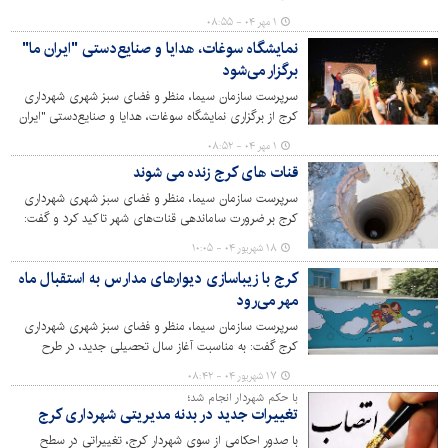
تحسین‌آمیز قهرمانان کشتی آزاد و فرنگی کشور را در شهر کرج
۱ مهر ۰۴ - ۰۸:۵۵
اکران کرد.
نمایشگاه سوغات، هدایا و صنایع‌دستی "ایران ما"
برگزار می‌شود
سرپرست سازمان سیما، منظر و فضای سبز شهری شهرداری
کرج از برگزاری نمایشگاه سوغات، هدایا و صنایع‌دستی "ایران
ما" در پارک شهید چمران کرج خبر داد.
۱ مهر ۰۴ - ۰۸:۵۲
قنات های کرج زنده می شوند
سرپرست سازمان سیما، منظر و فضای سبز شهری شهرداری
کرج بر ضرورت ساماندهی قنات‌های شهر تاکید کرد و گفت:
شناسایی و احیای قنات‌های قدیمی شهرکرج می‌تواند به عنوان
۱۸ شهریور ۰۴ - ۱۰:۰۵
منابع آب برای آبیاری فضای سبز و مصارف دیگر مورد استفاده
کرج با زیباسازی دیوارهای مدارس به استقبال ماه
قرار گیرند.
مهر می‌رود
سرپرست سازمان سیما، منظر و فضای سبز شهری شهرداری
کرج گفت: به مناسبت آغاز سال تحصیلی جدید، در طرح
استقبال از مهر عملیات رنگ‌آمیزی دیوارهای مدارس اجرا
۱۷ شهریور ۰۴ - ۰۸:۴۲
می‌شود.
با حکم شهردار انجام شد؛
تغییرات جدید در بدنه مدیریتی شهرداری کرج
با صدور احکامی از سوی شهردار کرج، تغییراتی در سطح