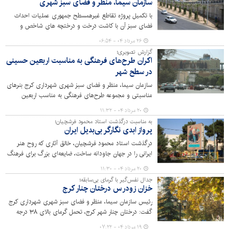
سازمان سیما، منظر و فضای سبز شهری
با تکمیل پروژه تقاطع غیرهمسطح جمهوری عملیات احداث
فضای سبز آن با کاشت درخت و درختچه های شاخص و
زینتی و تلاش‌های شبانه‌روزی سبزبانان در گرم‌ترین روزهای
۲۶ مرداد ۰۴ - ۰۶:۵۴
تابستان، با سرعت و پیشرفت فیزیکی چشمگیر در حال انجام
گزارش تصویری؛
است.
اکران طرح‌های فرهنگی به مناسبت اربعین حسینی
در سطح شهر
سازمان سیما، منظر و فضای سبز شهری شهرداری کرج بنرهای
مناسبتی و مجموعه طرح‌های فرهنگی به مناسب اربعین
حسینی (ع) را در سطح شهر اکران کرد.
۲۰ مرداد ۰۴ - ۱۱:۳۲
به مناسبت درگذشت استاد محمود فرشچیان؛
پرواز ابدی نگارگر بی‌بدیل ایران
درگذشت استاد محمود فرشچیان، خالق آثاری که روح هنر
ایرانی را در جهان جاودانه ساخت، ضایعه‌ای بزرگ برای فرهنگ
و هنر این سرزمین است. یادش گرامی و راهش پررهرو باد.
۲۰ مرداد ۰۴ - ۱۱:۳۰
جدال نفس‌گیر با گرمای بی‌سابقه؛
خزان زودرس درختان چنار کرج
رئیس سازمان سیما، منظر و فضای سبز شهری شهرداری کرج
گفت: درختان چنار شهر کرج، تحمل گرمای بالای ۳۸ درجه
سانتیگراد را نداشته و دچار تنش و خزان زودرس شده اند.
۱۹ مرداد ۰۴ - ۰۷:۲۲