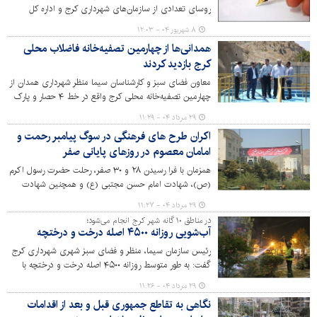
روسای تعدادی از سازمان‌های شهرداری کرج و اداره کل
پشتیانی، انجام گرفت.
۸ شهریور ۰۴ - ۱۲:۰۳
همدانی‌ها از چهارمین تصفیه‌خانه فاضلاب محلی
کرج بازدید کردند
معاون فضای سبز و کارشناسان سیما منظر شهرداری همدان از
چهارمین تصفیه‌خانه محلی کرج واقع در خط ۴ حصار و پارک
ملی ایران کوچک با محوریت تبادل تجربیات و افزایش دانش
۲۹ مرداد ۰۴ - ۱۱:۲۹
فنی بازدید کردند.
اکران طرح های فرهنگی در سوگ پیامبر رحمت و
امامان معصوم در روزهای پایانی صفر
همزمان با فرا رسیدن ۲۸ و ۳۰ صفر، رحلت حضرت رسول اکرم
(ص)، شهادت امام حسن مجتبی (ع) و همچنین شهادت
امام رضا (ع)، اکران طرح‌های فرهنگی با این موضوع در سطح
۲۹ مرداد ۰۴ - ۱۱:۲۷
شهر کرج اجرایی شد.
در مناطق ۱۰ گانه شهر کرج انجام می‌شود؛
آب‌شویی روزانه ۴۵۰۰ اصله درخت و درختچه
رئیس سازمان سیما، منظر و فضای سبز شهری شهرداری کرج
گفت: به طور متوسط روزانه ۴۵۰۰ اصله درخت و درختچه با
محلول آب و صابون یا آب و پالیزین در شهر کرج شسته
۲۹ مرداد ۰۴ - ۱۱:۲۶
می‌شود.
نگاهی به تقاطع جمهوری قبل و بعد از اقدامات