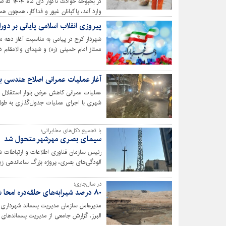
در بحبوح
وارد آمد، پاکبانان غیور و فداکار، همچون ه
نشان، با تعهد و ایثار بی‌بدیل خود، نه تنها
پیروزی انقلاب اسلامی پایانی بر دو
صحنه‌های دلخراش تخریب را زدودند تا نبض 
شهردار کرج در پیامی به مناسبت آغاز دهه 
بماند.
ممتاز امام خمینی (ره) و شهدای والامقام در
تسلیم کشور اشاره و تأکید کرد که هدایت‌ها
خاک کشور شده و دهه فجر فرصتی برای تقوی
آغاز عملیات عمرانی اصلاح هندسی بل
شهری با اجرای عملیات جدول‌گذاری به طول 
با تجمیع دکل‌های مخابراتی؛
سیمای بصری مهرشهر متحول شد
رئیس سازمان فناوری اطلاعات و ارتباطات 
آلودگی‌های بصری، پروژه بزرگ ساماندهی ز
کرج به همت سازمان فاوا اجرایی شد.
در سال‌جاری؛
۸۰ درصد شیرابه‌های حلقه‌دره امحا شد
مدیرعامل سازمان مدیریت پسماند شهرداری
البرز، گزارش جامعی از مدیریت پسماندهای ع
شهری توانست در سال جاری حدود ۸۰ درصد از شیرابه‌های مرکز دفن زباله حلقه‌دره را امحا کند.