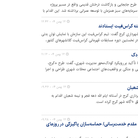
با اجرای طرح جابجایی و بازکاشت درختان قدیمی واقع در مسیر پروژه
رمایه‌های سبز همزمان با توسعه عمرانی برداشته شد. این اقدام با
ز درختان به عنوان میراث طبیعی صورت گرفته است.
۱۲ بهمن ۰۴ - ۱۲:۴۲
ه کراس‌فیت ایستادند
رداری کرج گفت: تیم کراس‌فیت این سازمان با نمایش توان بدنی
د در نخستین دوره مسابقات قهرمانی کراس‌فیت کلانشهرهای کشور،
ودک
۱۲ بهمن ۰۴ - ۱۱:۱۲
تأکید بر رویکرد کودک‌محور مدیریت شهری، گفت: طرح «کرج،
جی و متکی بر واقعیت‌های اجتماعی محلات شهری طراحی و اجرا
وزه طراحی و اجرای فضاهای شهری ویژه کودکان شده است.
 شعبان
۱۲ بهمن ۰۴ - ۰۹:۳۶
ی کرج در آستانه ایام الله دهه فجر و نیمه شعبان اقدام به
است.
۱۲ بهمن ۰۴ - ۰۹:۲۸
خط مقدم خدمت‌رسانی/ حماسه‌سازان پاکیزگی در روزهای