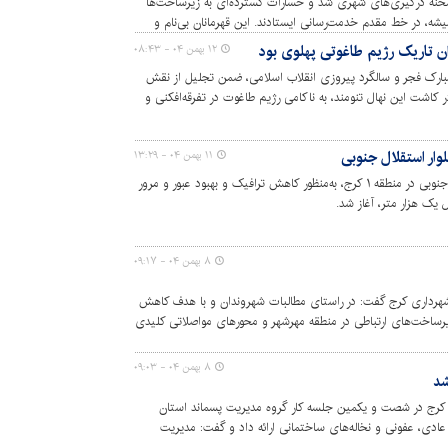
ه حوادث ناگوار دی ماه ۱۴۰۴ که صحنه درگیری‌های شهری شد و خسارات گسترده‌ای به زیرساخت‌ها
میشه، در خط مقدم خدمت‌رسانی ایستادند. این قهرمانان بی‌نام و
 مانع از اختلال در روند خدمات شهری شدند، بلکه با تلاش شبانه‌روزی،
ران تاریک رژیم طاغوتی پهلوی بود
۱۲ بهمن ۰۴ - ۰۸:۴۳
زندگی در شهرها همچنان تپنده بماند و امید در دل شهروندان زنده
مبارک فجر و سالگرد پیروزی انقلاب اسلامی، ضمن تجلیل از نقش
 کاشت این نهال تنومند، به ناکامی رژیم طاغوت در تفرقه‌افکنی و
ی امام خامنه‌ای (مدظله العالی)،مانع از تضییع حتی یک وجب از
ت همدلی برابر توطئه‌های دشمنان است.
وار استقلال جنوبی
۱۱ بهمن ۰۴ - ۱۳:۲۹
عملیات عمرانی کاهش عرض بلوار استقلال جنوبی در منطقه ۱ کرج، به‌منظور کاهش ترافیک و بهبود عبور و مرور
یک هزار متر، آغاز شد.
۸ بهمن ۰۴ - ۰۹:۱۷
شهرداری کرج گفت: در راستای مطالبات شهروندان و با هدف کاهش
یرساخت‌های ارتباطی در منطقه مهرشهر و محورهای مواصلاتی کلیدی
۸ بهمن ۰۴ - ۰۹:۰۳
 کرج در شصت و یکمین جلسه کار گروه مدیریت پسماند استان
ادی، عفونی و نخاله‌های ساختمانی ارائه داد و گفت: مدیریت