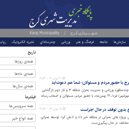
سازمان‌ها
جامعه
فرهنگ و هنر
ورزشی
چندرسانه‌ای
نشریه الکترونیک
روای
تاریخ
همه‌ی روزها
همه‌ی ماه‌ها
۲۰ بهمن ۰۴ - ۰۹:۵۲
ج با حضور مردم و مسئولان؛ شما هم دعوت‌اید
همه‌ی سال‌ها
همزمان با ایام الله دهه فجر، دو پروژه سوله چندمنظوره ورزشی و مدیریت بحران منطقه ۳ و فاز دوم بازگشایی
ادامه بزرگراه یادگار امام رضوان الله (کنارگذر مهرشهر) فردا، ۲۱ بهمن‌ماه، با حضور مردم، مسئولان و اصحاب رسانه
فیلترها
همه سرویس‌ها
۱۹ بهمن ۰۴ - ۰۹:۵۴
اوم اجرای پروژه های عمرانی در منطقه خبر داد و اذعان کرد: توسعه عمرانی
همه انواع خبر
ط مختلف در حال پیگیری‌ست.