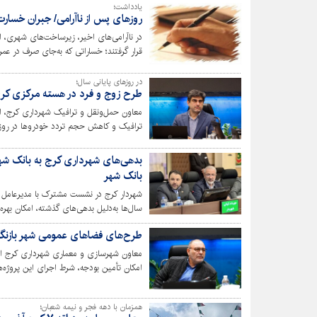
یادداشت؛
روزهای پس از ناآرامی/ جبران خسار
در ناآرامی‌های اخیر، زیرساخت‌های شهری،
قرار گرفتند؛ خساراتی که به‌جای صرف در عمر
پرسش این است: چرا بایدسرمایه‌ای که برا
خشونت شود؟
در روزهای پایانی سال؛
طرح زوج و فرد در هسته مرکزی کرج
معاون حمل‌ونقل و ترافیک شهرداری کرج، از
ترافیک و کاهش حجم تردد خودروها در روزه
بدهی‌های شهرداری کرج به بانک 
بانک شهر
شهردار کرج در نشست مشترک با مدیرعامل 
سال‌ها به‌دلیل بدهی‌های گذشته، امکان بهره
امروز با تسویه کامل تعهدات مالی، به یکی
طرح‌های فضاهای عمومی شهر بازنگر
همکاری‌های جدید در حوزه پروژه‌های عمران
معاون شهرسازی و معماری شهرداری کرج از 
امکان تأمین بودجه، شرط اجرای این پروژه‌ه
همزمان با دهه فجر و نیمه شعبان؛