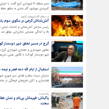
مدیر منطقه ۴ شهرداری کرج گفت: 
کمربندی مهرشهر، گام بلندی به منظور حفظ س
هدف کاهش اثرات زیست‌محیطی و پاسداری ا
در سطح کلانشهرهای کشور؛
آتش‌نشانان کرجی بر سکوی سوم رشت
رئیس سازمان آتش‌نشانی و خدمات ایمنی شه
بالا و آمادگی عملیاتی مثال‌زدنی، موفق ش
مقام سوم تیمی را از آن خود کند.
کرج در مسیر تحقق شهر دوستدار ک
معاون شهرسازی و معماری شهرداری کرج با 
شهر دوستدار کودک» با نگاهی علمی، تدری
شده و اکنون وارد مرحله‌ای عملیاتی در ح
استقبال از ایام الله دهه فجر و نیمه
سازمان سیما، منظر و فضای سبز شهری شهردار
فضاسازی و اکران طرح‌های فرهنگی در مناطق ۱۰گانه شهر کرج کرده 
یادداشت؛
پاکبانان؛ قهرمانان بی‌نام و نشان 
سخت