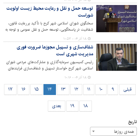
۱۸ آذر ۰۴ - ۱۳:۰۰
سیما، منظر و فضای سبز شهری شهرداری کرج برگزار می‌شود.
توسعه حمل و نقل و رعایت محیط زیست اولویت
شوراست
سخنگوی شورای اسلامی شهر کرج با تأکید بر رعایت قانون،
شفافیت در پاسخگویی، توسعه حمل و نقل عمومی و توجه به
محیط زیست، گزارشی از مصوبات و اقدامات شورا ارائه و بر
۱۸ آذر ۰۴ - ۱۰:۵۷
شفافیت پاسخگویی مدیران اجرایی تأکید کرد.
شفاف‌سازی و تسهیل مجوزها ضرورت فوری
مدیریت شهری است
رئیس کمیسیون سرمایه‌گذاری و مشارکت‌های مردمی شورای
اسلامی شهر کرج خواستار تسهیل و شفاف‌سازی فرایندهای
سرمایه‌گذاری در شهرداری شد.
۱۸ آذر ۰۴ - ۱۰:۱۶
قبلی
۹
۱۰
۱۱
۱۲
۱۳
۱۴
۱۵
۱۶
۱۷
۱۸
۱۹
بعدی
تاریخ
همه‌ی روزها