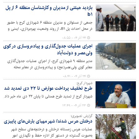
را تفکیک کنیم.
بازدید هیئتی از مدیران و کارشناسان منطقه ۶ از پل
b۱
جمعی از مسئولان و مدیران منطقه ۶ شهرداری کرج با حضور
در محل احداث پل B۱، از روند وضعیت بهره‌برداری، ایمنی و
شرایط فنی این پل بازدید کردند.
۲۴ آذر ۰۴ - ۰۸:۵۵
اجرای عملیات جدول‌گذاری و پیاده‌روسازی در کوی
ولی‌عصر و دولت‌آباد
مدیر منطقه ۹ شهرداری کرج، از اجرای عملیات جدول‌گذاری
معابر کوی ولی‌عصر(عج) و پیاده‌روسازی در معابر محله
دولت‌آباد خبر داد.
۲۴ آذر ۰۴ - ۰۸:۴۱
شهردار کرج:
طرح تخفیف پرداخت عوارض تا ۲۲ دی تمدید شد
شهردار کرج از تمدید طرح همدلی تا پایان ۲۲ دی ماه خبر داد.
۲۳ آذر ۰۴ - ۱۳:۴۹
گزارش تصویری؛
درختان هرس شدند/ شهر مهیای بارش‌های پاییزی
عملیات هرس زمستانه درختان و درختچه‌های سطح شهر
به‌صورت گسترده در دستور کار اداره حفظ و نگهداری امور