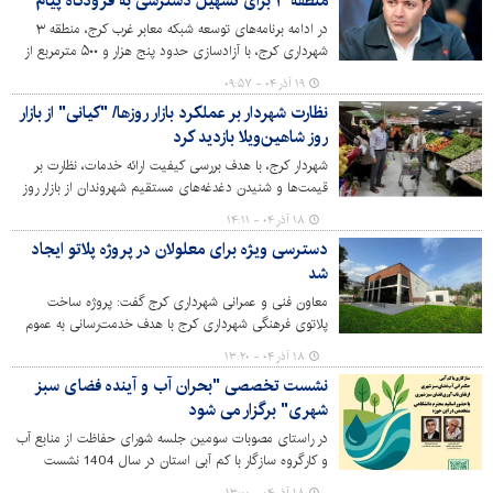
منطقه ۳ برای تسهیل دسترسی به فرودگاه پیام
در ادامه برنامه‌های توسعه شبکه معابر غرب کرج، منطقه ۳
شهرداری کرج، با آزادسازی حدود پنج هزار و ۵۰۰ مترمربع از
اراضی در دو مسیر استراتژیک مهرشهر و آق‌تپه، گام مهمی در
۱۹ آذر ۰۴ - ۰۹:۵۷
رفع موانع ترافیکی و بهبود دسترسی ساکنان چندین منطقه به
نظارت شهردار بر عملکرد بازار روزها/ "کیانی" از بازار
فرودگاه پیام برداشت.
روز شاهین‌ویلا بازدید کرد
شهردار کرج، با هدف بررسی کیفیت ارائه خدمات، نظارت بر
قیمت‌ها و شنیدن دغدغه‌های مستقیم شهروندان از بازار روز
میوه و تره‌بار محله شاهین ویلا بازدید کرد.
۱۸ آذر ۰۴ - ۱۴:۱۱
دسترسی ویژه برای معلولان در پروژه پلاتو ایجاد
شد
معاون فنی و عمرانی شهرداری کرج گفت: پروژه ساخت
پلاتوی فرهنگی شهرداری کرج با هدف خدمت‌رسانی به عموم
مردم، به‌ویژه عزیزان دارای معلولیت احداث شده است.
۱۸ آذر ۰۴ - ۱۳:۲۰
نشست تخصصی "بحران آب و آینده فضای سبز
شهری" برگزار می شود
در راستای مصوبات سومین جلسه شورای حفاظت از منابع آب
و کارگروه سازگار با کم آبی استان در سال 1404 نشست
تخصصی بحران آب و آینده فضای سبز شهری به همت سازمان