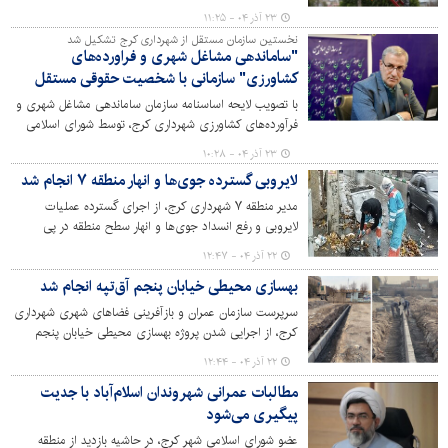
مناطق شهرداری کرج قرارگرفته است. هرس درختان هنگام
۲۳ آذر ۰۴ - ۱۱:۲۵
خواب زمستانه باهدف حذف شاخه‌های آفت‌زده و بیمار، رفع
نخستین سازمان مستقل از شهرداری کرج تشکیل شد
خطر شاخه‌های خطرآفرین در کنار تیرهای برق، رفع دید
"ساماندهی مشاغل شهری و فراورده‌های
المان‌های ترافیکی، پیرایش و آراستگی درختان، افزایش
کشاورزی" سازمانی با شخصیت حقوقی مستقل
مقاومت گیاهان در برابر فشارهای بیرونی مانند باد و یخبندان
با تصویب لایحه اساسنامه سازمان ساماندهی مشاغل شهری و
انجام می‌شود.
فرآورده‌های کشاورزی شهرداری کرج، توسط شورای اسلامی
شهر و تبادل و ابلاغ آن توسط سازمان شهرداری‌ها و
۲۳ آذر ۰۴ - ۱۰:۲۸
دهیاری‌های کشور، از این پس این سازمان با شخصیت
لایروبی گسترده جوی‌ها و انهار منطقه ۷ انجام شد
حقوقی مستقل تحت نظارت شهرداری کرج و با اصول بازرگانی
و بر اساس ماده ۸۴ قانون شهرداری‌ها تشکیل و اداره خواهد
مدیر منطقه ۷ شهرداری کرج، از اجرای گسترده عملیات
شد.
لایروبی و رفع انسداد جوی‌ها و انهار سطح منطقه در پی
بارندگی‌های اخیر خبرداد و گفت: با اقدام به موقع نیروهای
۲۲ آذر ۰۴ - ۱۲:۴۷
خدمات شهری، از بروز آب‌گرفتگی و اختلال در تردد شهروندان
بهسازی محیطی خیابان پنجم آق‌تپه انجام شد
جلوگیری شد.
سرپرست سازمان عمران و بازآفرینی فضاهای شهری شهرداری
کرج، از اجرایی شدن پروژه بهسازی محیطی خیابان پنجم
غربی آق تپه با رویکرد اقدام مشترک با اداره کل راه و
۲۲ آذر ۰۴ - ۱۲:۴۴
شهرسازی استان البرز خبر داد.
مطالبات عمرانی شهروندان اسلام‌آباد با جدیت
پیگیری می‌شود
عضو شورای اسلامی شهر کرج، در حاشیه بازدید از منطقه