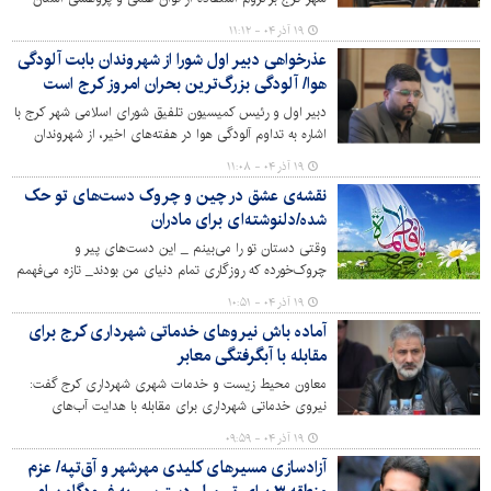
برای ارتقای مدیریت شهری تأکید کرد.
۱۹ آذر ۰۴ - ۱۱:۱۲
عذرخواهی دبیر اول شورا از شهروندان بابت آلودگی
هوا/ آلودگی بزرگ‌ترین بحران امروز کرج است
دبیر اول و رئیس کمیسیون تلفیق شورای اسلامی شهر کرج با
اشاره به تداوم آلودگی هوا در هفته‌های اخیر، از شهروندان
عذرخواهی کرد و خواستار قرار گرفتن حل این بحران در اولویت
۱۹ آذر ۰۴ - ۱۱:۰۸
عملی مدیریت شهری شد.
نقشه‌ی عشق در چین و چروک دست‌های تو حک
شده/دلنوشته‌ای برای مادران
وقتی دستان تو را می‌بینم _ این دست‌های پیر و
چروک‌خورده که روزگاری تمام دنیای من بودند_ تازه می‌فهمم
زندگی چگونه از لای انگشتان می‌گریزد و عشق چگونه در
۱۹ آذر ۰۴ - ۱۰:۵۱
چین‌وچروک پوست جاودانه می‌شود. این دست‌ها که حالا
آماده باش نیروهای خدماتی شهرداری کرج برای
نقشی از تمام سال‌های صبر و بردباری‌اند، همان
مقابله با آبگرفتگی معابر
دست‌هایی‌ست که گهواره‌ام را تکان دادند، پیشانی تب‌دارم را
نوازش کردند و اولین قدم‌هایم را در این جهان ناپایدار هدایت
معاون محیط زیست و خدمات شهری شهرداری کرج گفت:
کردند.
نیروی خدماتی شهرداری برای مقابله با هدایت آب‌های
سطحی، آبگرفتگی معابر و خیابان های مناطق ۱۰گانه در آماده
۱۹ آذر ۰۴ - ۰۹:۵۹
باش کامل هستند.
آزادسازی مسیرهای کلیدی مهرشهر و آق‌تپه/ عزم