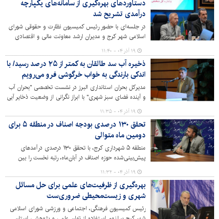
دستاوردهای بهره‌گیری از سامانه‌های یکپارچه
درآمدی تشریح شد
در جلسه‌ای با حضور رئیس کمیسیون نظارت و حقوقی شورای
اسلامی شهر کرج و مدیران ارشد معاونت مالی و اقتصادی
شهرداری، عملکرد مناطق ده‌گانه در وصول مطالبات و استفاده
۱۹ آذر ۰۴ - ۱۱:۴۰
از سامانه‌های یکپارچه درآمدی مورد بررسی قرار گرفت و
ذخیره آب سد طالقان به کمتر از ۲۵ درصد رسید/ با
دستاوردهای چشمگیر سه سال اخیر در این حوزه تشریح شد.
اندکی بارندگی به خواب خرگوشی فرو می‌رویم
مدیرکل بحران استانداری البرز در نشست تخصصی "بحران آب
و آینده فضای سبز شهری" با ابراز نگرانی از وضعیت ذخایر آبی
استان اعلام کرد که سد طالقان اکنون کمتر از ۲۵ درصد آب
۱۹ آذر ۰۴ - ۱۱:۳۵
دارد و تابستان سال آینده برای البرز و تهران بسیار بحرانی
تحقق ۱۳۰ درصدی بودجه اصناف در منطقه ۵ برای
خواهد بود.
دومین ماه متوالی
منطقه ۵ شهرداری کرج، با تحقق ۱۳۰ درصدی درآمدهای
پیش‌بینی‌شده حوزه اصناف در آبان‌ماه، رتبه نخست را بین
مناطق ۱۰ گانه کرج حفظ کرد. مدیر منطقه، همراهی شهروندان
۱۹ آذر ۰۴ - ۱۱:۳۲
و اصناف در قالب «طرح همدلی» و سیاست‌گذاری‌های دقیق
بهره‌گیری از ظرفیت‌های علمی برای حل مسائل
مدیریتی را کلید این موفقیت دانست.
شهری و زیست‌محیطی ضروری‌ست
رئیس کمیسیون فرهنگی، اجتماعی و ورزشی شورای اسلامی
شهر کرج بر لزوم استفاده از توان علمی و پژوهشی استان