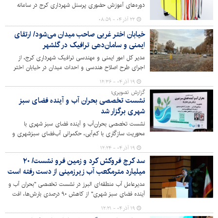
دوره‌های آموزش حضوری پرسنل شهرداری کرج در سامانه
آموزش ضمن خدمت کارکنان خبر داد.
۲۲ آذر ۰۴ - ۰۸:۵۹
خیابان اختر غربی صاحب میدان می‌شود/ ارتقای
ایمنی و سامان‌دهی ترافیک در گلشهر
مدیر کل امور ایمنی و مهندسی ترافیک شهرداری کرج، از
اجرای طرح اصلاح هندسی و احداث میدان در خیابان اختر
غربی، واقع در محله گلشهر خبر داد.
۱۹ آذر ۰۴ - ۱۲:۳۶
گزارش تصویری؛
نشست تخصصی بحران آب و آینده فضای سبز
شهری برگزار شد
نشست تخصصی بحران‌آب و آینده فضای سبز شهری با
محوریت سازگاری با کم‌آبی، حکمرانی آب‌فضای سبزشهری و
ارتقای تاب‌آوری فضای سبز با حضور مدیران، کارشناسان و
۱۹ آذر ۰۴ - ۱۲:۲۴
اساتید دانشگاه به همت سازمان سیما، منظر و فضای سبز
سد کرج فروکش کرد و زمین فرو نشست/ ۲۰
شهری شهرداری کرج در مجتمع فرهنگی رفاهی میلاد برگزار
میلیارد مترمکعب آب زیرزمینی از دست رفته است
شد.
مدیرعامل آب منطقه‌ای البرز در نشست تخصصی "بحران آب و
آینده فضای سبز شهری" از کاهش ۹۰ درصدی بارش‌ها، افت
بی‌سابقه ذخایر سد کرج به ۷.۵ میلیون مترمکعب و فرونشست
۱۹ آذر ۰۴ - ۱۲:۲۱
۳۰ سانتی‌متری در برخی نقاط استان خبر داد.