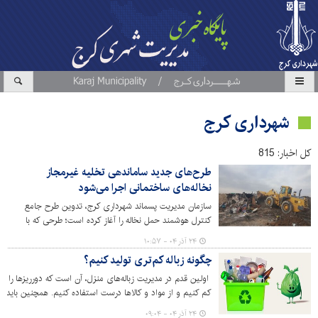
شهرداری کرج
کل اخبار: 815
طرح‌های جدید ساماندهی تخلیه غیرمجاز
نخاله‌های ساختمانی اجرا می‌شود
سازمان مدیریت پسماند شهرداری کرج، تدوین طرح جامع
کنترل هوشمند حمل نخاله را آغاز کرده است؛ طرحی که با
استفاده از فناوری‌های نوین و مشارکت شهروندان، امکان
۲۴ آذر ۰۴ - ۱۰:۵۷
ردیابی، نظارت و کنترل دقیق بر حمل و نقل نخاله‌ها را فراهم
چگونه زباله کم‌تری تولید کنیم؟
خواهد کرد.
اولین قدم در مدیریت زباله‌های منزل، آن است که دورریزها را
کم کنیم و از مواد و کالاها درست استفاده کنیم. همچنین باید
راه‌های استفاده مجدد را یاد بگیریم و در نهایت زباله‌های منزل
۲۴ آذر ۰۴ - ۰۹:۰۴