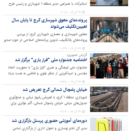
اسلام‌آباد، با همراهی مدیر منطقه ۱ شهرداری و رئیس طرح
ساماندهی تپه مرادآب، اظهار کرد: رسیدگی به مطالبات مردم
۲۲ آذر ۰۴ - ۱۱:۰۵
این محدوده به‌ویژه در حوزه‌های روشنایی معابر، نصب پایه و
پرونده‌های معوق شهرسازی کرج تا پایان سال
چراغ‌ها و بهسازی و آسفالت مسیرها در اولویت مدیریت
تعیین‌تکلیف می‌شوند
شهری قرار دارد.
معاون شهرسازی و معماری شهرداری کرج، از بررسی
پرونده‌های بلاتکلیف، تدوین برنامه‌های اصلاحی در حوزه صدور
پروانه، اجرای مقررات جدید و افزایش نظارت بر
۲۲ آذر ۰۴ - ۱۰:۳۹
ساخت‌وسازهای حریم شهر در جلسه شورای معاونین
گزارش تصویری؛
شهرسازی مناطق خبر داد.
اختتامیه جشنواره ملی "قرار یاری" برگزار شد
جشنواره ملی فرهنگی و هنری "قرار یاری" با محوریت اتحاد
مقدس و امیدآفرینی از منظر علوی و فاطمی به همت بنیاد
بین‌المللی غدیر استان البرز و با مشارکت شهرداری کرج در تالار
۲۲ آذر ۰۴ - ۰۹:۴۸
شهیدان نژادفلاح روز چهارشنبه ۱۹ آذرماه برگزار شد. تجلیل از
خیابان پامچال شمالی کرج تعریض شد
صاحبان آثار برگزیده جشنواره و اهدای 110 کمک هزینه سفر به
نجف اشرف از بخش‌های این جشنواره بود.
شهرداری منطقه ۱ کرج، با تعریض رفیوژ میانی و جمع‌آوری
جدول‌های میانی خیابان پامچال شمالی، گام مؤثری برای
روان‌سازی تردد وسایل نقلیه و بهبود ایمنی عابران پیاده
۲۲ آذر ۰۴ - ۰۹:۱۷
برداشت.
دوره‌های آموزشی حضوری پرسنل بارگزاری شد
مدیر کل دفتر نوسازی و تحول اداری از بارگذاری تمامی