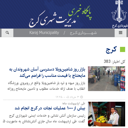
کرج
کل اخبار: 383
بازار روز شاهین‌ویلا دسترسی آسان شهروندان به
مایحتاج با قیمت مناسب را فراهم می‌کند
بازار روز میوه و تره بار شاهین‌ویلا واقع در روبروی ورزشگاه
انقلاب با هدف ارائه خدمات مطلوب و تامین مایحتاج روزانه
شهروندان، به یکی از مراکز مهم خرید تبدیل شده است. این
۳ خرداد ۰۵ - ۱۲:۲۸
بازار با غرفه های فعال انواع میوه و تره‌بار تازه، محصولات
طی اردیبهشت ماه؛
پروتئینی، مواد غذایی، لبنیات، خشکبار و سایر اقلام مصرفی
بیش از ۱۰۰۰ عملیات نجات در کرج انجام شد
خانوار، تلاش دارد کالاهای باکیفیت را با قیمت مناسب در
رئیس سازمان آتش نشانی و خدمات ایمنی شهرداری کرج
اختیار ساکنان محله قرار دهد.
گفت: طی اردیبهشت ماه سال جاری آتش‌نشانان به ماموری
مورد حریق و ۷۳۸ مورد حادثه اعزام شدند.