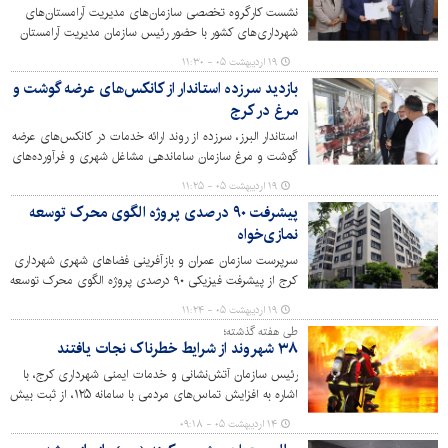
نشست کارگروه تخصصی سازمان‌های مدیریت آرامستان‌های
شهرداری‌های کشور با حضور رئیس سازمان مدیریت آرامستان
های شهرداری کرج، به‌عنوان نماینده اتحادیه آرامستان های
۱۹ اردیبهشت ۰۵ - ۱۱:۳۰
کشور و عضو هیئت مدیره سازمان های خدمات شهری کشور
بازدید سرزده استاندار از کانکس‌های عرضه گوشت و
برگزار شد.
مرغ در کرج
استاندار البرز، سرزده از روند ارائه خدمات در کانکس‌های عرضه
گوشت و مرغ سازمان ساماندهی مشاغل شهری و فرآورده‌های
کشاورزی شهرداری کرج بازدید کرد.
۱۹ اردیبهشت ۰۵ - ۱۱:۲۵
پیشرفت ۹۰ درصدی پروژه الگوی محرک توسعه
نمازی‌خواه
سرپرست سازمان عمران و بازآفرینی فضاهای شهری شهرداری
کرج از پیشرفت فیزیکی ۹۰ درصدی پروژه الگوی محرک توسعه
مسکونی – تجاری نمازی خواه واقع در محله آسیاب برجی خبر
۱۹ اردیبهشت ۰۵ - ۱۱:۲۴
داد.
طی هفته گذشته؛
۳۸ شهروند از شرایط خطرناک نجات یافتند
رئیس سازمان آتش‌نشانی و خدمات ایمنی شهرداری کرج، با
اشاره به افزایش تماس‌های مردمی با سامانه ۱۲۵، از ثبت بیش
از ۴هزار تماس و ۲۳۶ عملیات نفس‌گیر آتش‌نشانان در یک
۱۴ اردیبهشت ۰۵ - ۰۹:۱۸
هفته گذشته خبر داد.