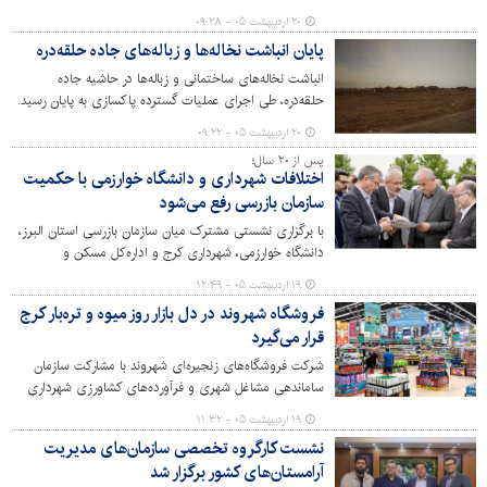
مخاطرات زیست محیطی خبر داد.
۲۰ اردیبهشت ۰۵ - ۰۹:۲۸
پایان انباشت نخاله‌ها و زباله‌های جاده حلقه‌دره
انباشت نخاله‌های ساختمانی و زباله‌ها در حاشیه جاده
حلقه‌دره، طی اجرای عملیات گسترده پاکسازی به پایان رسید.
۲۰ اردیبهشت ۰۵ - ۰۹:۲۲
پس از ۲۰ سال؛
اختلافات شهرداری و دانشگاه خوارزمی با حکمیت
سازمان بازرسی رفع می‌شود
با برگزاری نشستی مشترک میان سازمان بازرسی استان البرز،
دانشگاه خوارزمی، شهرداری کرج و اداره‌کل مسکن و
شهرسازی، بخش مهمی از اختلافات دو دهه‌ای میان
۱۹ اردیبهشت ۰۵ - ۱۲:۴۹
دستگاه‌های شهری و دانشگاهی در کرج وارد مرحله تعیین‌
فروشگاه شهروند در دل بازار روز میوه و تره‌بار کرج
تکلیف شد.
قرار می‌گیرد
شرکت فروشگاه‌های زنجیره‌ای شهروند با مشارکت سازمان
ساماندهی مشاغل شهری و فرآورده‌های کشاورزی شهرداری
کرج در یکی از بازارهای روز میوه و تره‌بار برای ارائه خدمات به
۱۹ اردیبهشت ۰۵ - ۱۱:۳۲
شهروندان فروشگاه احداث خواهد کرد.
نشست کارگروه تخصصی سازمان‌های مدیریت
آرامستان‌های کشور برگزار شد