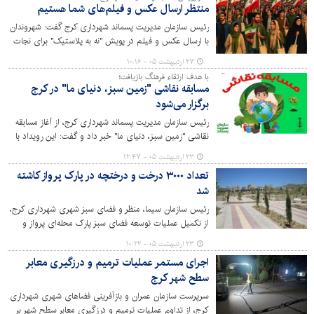
منتظر ارسال عکس و فیلم‌های شما هستیم
رئیس سازمان مدیریت پسماند شهرداری کرج گفت: شهروندان
با ارسال عکس و فیلم در پویش "نه به پلاستیک" برای نجات
شهرمان، مشارکت کنند.
۲۷ اردیبهشت ۰۵ - ۱۰:۱۶
با هدف ارتقاء فرهنگ بازیافت؛
مسابقه نقاشی "زمین سبز، دنیای ما" در کرج
برگزار می‌شود
رئیس سازمان مدیریت پسماند شهرداری کرج، از آغاز مسابقه
نقاشی "زمین سبز، دنیای ما" خبر داد و گفت: این رویداد با
هدف ترویج فرهنگ بازیافت و آگاهی زیست محیطی برگزار
۲۳ اردیبهشت ۰۵ - ۱۲:۴۷
می‌شود.
تعداد ۳۰۰۰ درخت و درختچه در پارک پرواز کاشته
شد
رئیس سازمان سیما، منظر و فضای سبز شهری شهرداری کرج،
از تکمیل عملیات توسعه فضای سبز پارک محله‌ای پرواز و
کاشت سه هزار درخت و درختچه در این پارک خبر داد.
۲۳ اردیبهشت ۰۵ - ۱۰:۲۲
اجرای مستمر عملیات ترمیم و درزگیری معابر
سطح شهر کرج
سرپرست سازمان عمران و بازآفرینی فضاهای شهری شهرداری
کرج، از تداوم عملیات ترمیم و درزگیری معابر سطح شهر بر