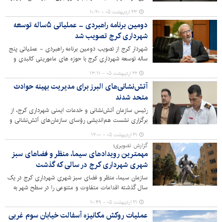
اساس خروجی پایش آسفالت خبر داد.
۲۳ اردیبهشت ۰۵ - ۱۰:۲۰
دومین برنامه راهبردی - عملیاتی ۵ساله توسعه
شهرداری کرج تصویب شد
شهردار کرج از تصویب دومین برنامه راهبردی - عملیاتی پنج
ساله توسعه شهرداری کرج با حوزه های ماموریتی کالبدی و
شهرسازی، محیط زیست و خدمات شهری، ایمنی و مدیریت
۲۲ اردیبهشت ۰۵ - ۱۳:۱۱
بحران، حمل و نقل و ترافیک، خدمات مدیریت، اجتماعی و
آتش‌نشانی‌های البرز برای مدیریت بهینه حوادث
فرهنگی در جلسه کمیسیون تلفیق شورای اسلامی شهر کرج
متحد شدند
خبر داد.
رئیس سازمان آتش‌نشانی و خدمات ایمنی شهرداری کرج، از
برگزاری نشست هم‌اندیشی رؤسای سازمان‌های آتش‌نشانی و
خدمات ایمنی شهرهای استان البرز با محوریت تقویت
۲۱ اردیبهشت ۰۵ - ۱۲:۰۰
هماهنگی‌های عملیاتی، تشکیل کارگروه‌های تخصصی و بررسی
گزارش تصویری؛
چالش‌های نیروی انسانی، به میزبانی سازمان آتش‌نشانی
مهمترین رویدادهای سیما، منظر و فضاهای سبز
مشکین‌دشت خبر داد.
شهری شهرداری کرج در سالی که گذشت
سازمان سیما، منظر و فضای سبز شهری شهرداری کرج در یک
سال گذشته اقدامات متفاوت و متنوعی را در سطح شهر به
انجام رسانده است.
۲۱ اردیبهشت ۰۵ - ۱۰:۴۹
عملیات روکش مکانیزه آسفالت خیابان سوم غربی