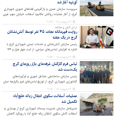
آق‌تپه آغاز شد
سرپرست سازمان عمران و بازآفرینی فضاهای شهری شهرداری
کرج، از آغاز عملیات روکش مکانیزه آسفالت خیابان سوم غربی
آق‌تپه در راستای رویکرد عدالت محوری و توزیع عادلانه
۲۰ اردیبهشت ۰۵ - ۱۱:۵۷
امکانات شهری در مناطق کم برخوردار شهر کرج خبر داد.
از دل آتش و حادثه؛
روایت قهرمانانه‌ نجات ۴۵ نفر توسط آتش‌نشانان
کرج در یک هفته
رئیس سازمان آتش‌نشانی و خدمات ایمنی شهرداری کرج با
اشاره به افزایش تماس‌های مردمی، از ثبت چهار هزار و ۳۶
تماس با سامانه ۱۲۵ در یک هفته گذشته خبر داد.
۲۰ اردیبهشت ۰۵ - ۱۱:۵۳
لباس فرم کارکنان غرفه‌های بازار روزهای کرج
یک‌دست شد
رئیس سازمان ساماندهی مشاغل شهری و فرآورده‌های
کشاورزی شهرداری کرج، از توزیع لباس‌های فرم یکپارچه میان
کارکنان غرفه‌های بازار روزهای میوه و تره‌بار خبر داد.
۲۰ اردیبهشت ۰۵ - ۱۱:۵۱
عملیات آسفالت سکوی انتقال زباله خلج‌آباد
تکمیل شد
مدیرعامل سازمان مدیریت پسماند شهرداری کرج از بهسازی و
آسفالت کامل سکوی انتقال زباله خلج آباد با رویکرد کاهش