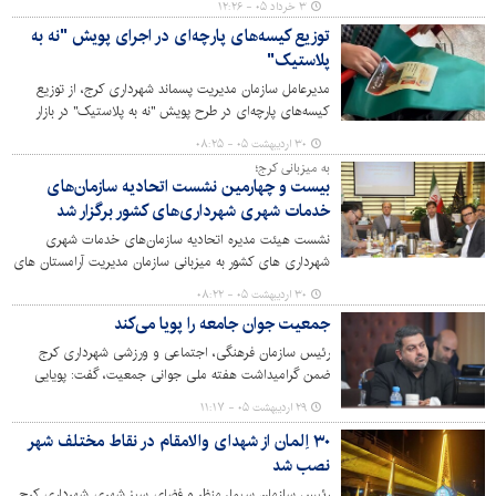
۳ خرداد ۰۵ - ۱۲:۲۶
توزیع کیسه‌های پارچه‌ای در اجرای پویش "نه به
پلاستیک"
مدیرعامل سازمان مدیریت پسماند شهرداری کرج، از توزیع
کیسه‌های پارچه‌ای در طرح پویش "نه به پلاستیک" در بازار
روزهای کرج خبر داد.
۳۰ اردیبهشت ۰۵ - ۰۸:۲۵
به میزبانی کرج؛
بیست و چهارمین نشست اتحادیه سازمان‌های
خدمات شهری شهرداری‌های کشور برگزار شد
نشست هیئت مدیره اتحادیه سازمان‌های خدمات شهری
شهرداری های کشور به میزبانی سازمان مدیریت آرامستان های
شهرداری کرج در محل گلزار شهدای بهشت سکینه (س) برگزار
۳۰ اردیبهشت ۰۵ - ۰۸:۲۲
شد.
جمعیت جوان جامعه را پویا می‌کند
رئیس سازمان فرهنگی، اجتماعی و ورزشی شهرداری کرج
ضمن گرامیداشت هفته ملی جوانی جمعیت، گفت: پویایی
جمعیت در یک جامعه بستگی مستقیم به زادآوری و جوانی
۲۹ اردیبهشت ۰۵ - ۱۱:۱۷
آن دارد.
۳۰ اِلمان از شهدای والامقام در نقاط مختلف شهر
نصب شد
رئیس سازمان سیما، منظر و فضای سبز شهری شهرداری کرج