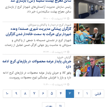
سالن معراج بهشت سکینه (س) بازسازی شد
رئیس سازمان مدیریت آرامستان‌های شهردار کرج از بازسازی
سالن معراج بهشت سکینه(س) خبر داد.
۱۳ اردیبهشت ۰۵ - ۱۴:۰۰
شهردار کرج در دیدار با پاکبانان و سبزبانان:
کارگران پیشانی مدیریت شهری هستند/ وعده
شهردار برای حرکت به سمت خانه‌دار شدن کارگران
شهردار کرج در نشستی صمیمانه با جمعی از پاکبانان و
سبزبانان به مناسبت روز جهانی کارگر، ضمن تجلیل از زحمات
شبانه‌روزی آنان، بر اولویت بهبود وضعیت معیشتی و تلاش
۱۲ اردیبهشت ۰۵ - ۲۲:۲۲
برای تامین مسکن این قشر زحمتکش تاکید کرد.
گزارش خبری؛
جریان پایدار عرضه محصولات در بازارهای کرج ادامه
دارد
وفور کالا و جریان پایدار عرضه محصولات در بازارهای کرج ادامه
دارد و بازار با افزایش چشمگیر تنوع محصولات روبروست.
۱۲ اردیبهشت ۰۵ - ۱۱:۳۰
قبلی
۱
۲
۳
۴
۵
۶
۷
۸
۹
۱۰
۱۱
بعدی