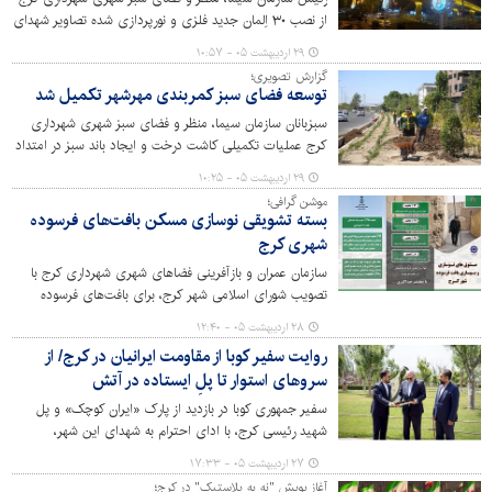
از نصب ۳۰ اِلمان جدید فلزی و نورپردازی شده تصاویر شهدای
والامقام در دو جنگ اخیر ۱۲ روزه و رمضان خبر داد.
۲۹ اردیبهشت ۰۵ - ۱۰:۵۷
گزارش تصویری؛
توسعه فضای سبز کمربندی مهرشهر تکمیل شد
سبزبانان سازمان سیما، منظر و فضای سبز شهری شهرداری
کرج عملیات تکمیلی کاشت درخت و ایجاد باند سبز در امتداد
پروژه کمربندی مهرشهر با کاشت گونه‌های گیاهی سازگار با
۲۹ اردیبهشت ۰۵ - ۱۰:۲۵
شرایط اقلیمی نیمه‌خشک منطقه و مقاوم به کم آبی تکمیل
موشن گرافی؛
کردند.
بسته تشویقی نوسازی مسکن بافت‌های فرسوده
شهری کرج
سازمان عمران و بازآفرینی فضاهای شهری شهرداری کرج با
تصویب شورای اسلامی شهر کرج، برای بافت‌های فرسوده
شهری، بسته تشویقی نوسازی مسکن ارائه می‌دهد.
۲۸ اردیبهشت ۰۵ - ۱۲:۴۰
روایت سفیر کوبا از مقاومت ایرانیان در کرج/ از
سروهای استوار تا پلِ ایستاده در آتش
سفیر جمهوری کوبا در بازدید از پارک «ایران کوچک» و پل
شهید رئیسی کرج، با ادای احترام به شهدای این شهر،
مقاومت را وجه مشترک معماری، فرهنگ و تاریخ ایران
۲۷ اردیبهشت ۰۵ - ۱۷:۳۳
دانست.
آغاز پویش "نه به پلاستیک" در کرج؛