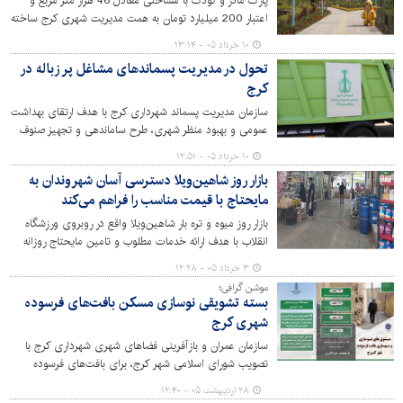
پارک مادر و کودک با مساحتی معادل 46 هزار متر مربع و
اعتبار 200 میلیارد تومان به همت مدیریت شهری کرج ساخته
شده است. این پارک روز سه‌شنبه 12 خردادماه با حضور
۱۰ خرداد ۰۵ - ۱۳:۱۴
مسئولان، اصحاب رسانه و مردم در منطقه حصارک بالا، خیابان
تحول در مدیریت پسماندهای مشاغل پر زباله در
بنی نجار افتتاح خواهد شد.
کرج
سازمان مدیریت پسماند شهرداری کرج با هدف ارتقای بهداشت
عمومی و بهبود منظر شهری، طرح ساماندهی و تجهیز صنوف
پرزباله این کلانشهر را با جدیت در دستور کار قرار داده است.
۱۰ خرداد ۰۵ - ۱۲:۵۱
بازار روز شاهین‌ویلا دسترسی آسان شهروندان به
مایحتاج با قیمت مناسب را فراهم می‌کند
بازار روز میوه و تره بار شاهین‌ویلا واقع در روبروی ورزشگاه
انقلاب با هدف ارائه خدمات مطلوب و تامین مایحتاج روزانه
شهروندان، به یکی از مراکز مهم خرید تبدیل شده است. این
۳ خرداد ۰۵ - ۱۲:۲۸
بازار با غرفه های فعال انواع میوه و تره‌بار تازه، محصولات
موشن گرافی؛
پروتئینی، مواد غذایی، لبنیات، خشکبار و سایر اقلام مصرفی
بسته تشویقی نوسازی مسکن بافت‌های فرسوده
خانوار، تلاش دارد کالاهای باکیفیت را با قیمت مناسب در
شهری کرج
اختیار ساکنان محله قرار دهد.
سازمان عمران و بازآفرینی فضاهای شهری شهرداری کرج با
تصویب شورای اسلامی شهر کرج، برای بافت‌های فرسوده
شهری، بسته تشویقی نوسازی مسکن ارائه می‌دهد.
۲۸ اردیبهشت ۰۵ - ۱۲:۴۰