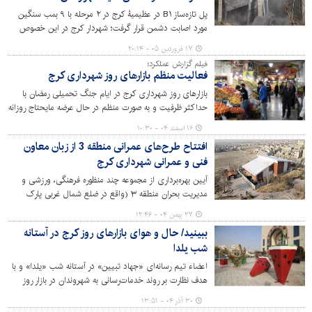
پل تازه‌ساز B۱ در عظیمیۀ کرج در ۲ مرحله با ۹ بمب سنگین
مورد اصابت دشمن قرار گرفت؛ شهردار کرج در این خصوص
گفت: تمام زخمی‌ها و شهدا زن، کودک و مردم عادی بودند،
۱۷ فروردین ۰۵ - ۲۰:۱۴
بدون حتی یک نفر نیروی نظامی که این امر سبعیت و
فیلم گزارش عملکرد؛
خشونت دشمن را به خوبی آشکار می‌کند.
فعالیت منظم بازارهای روز شهرداری کرج
بازارهای روز شهرداری کرج در ایام جنگ تحمیلی رمضان با
حداکثر ظرفیت و به صورت منظم در حال عرضه مایحتاج روزانه
شهروندان است.
۱۶ اسفند ۰۴ - ۱۰:۳۰
افتتاح طرح‌های عمرانی منطقه 3 از زبان معاون
فنی و عمرانی شهرداری کرج
آیین بهره‌برداری از مجموعه چند منظوره فرهنگی، ورزشی و
مدیریت بحران منطقه ۳ (واقع در ضلع شمال غربی پارک
الغدیر در خیابان چهارم شرقی بلوار ارم مهرشهر) و فاز دوم
۲۷ بهمن ۰۴ - ۱۲:۴۶
بازگشایی ادامه کنارگذر یادگار امام رضوان الله (کنارگذر مهرشهر)
ببینید/ حال و هوای بازارهای روز کرج در آستانه
۲۱ بهمن ۱۴۰۴ با حضور شهروندان، معتمدین محلات، اصحاب
شب یلدا
رسانه، شهردار، رئیس و اعضای شورای اسلامی شهر کرج،
مدیران شهری و فرماندهان انتظامی برگزار شد.
اعضاء تیم رسانه‌ای «جهاد تبیین» در آستانه شب «یلدا» و با
هدف نظارت بر روند خدمات‌رسانی به شهروندان در بازار روز
ماهان حضور پیدا کرده و از نزدیک به تماشای چگونگی
۳۰ آذر ۰۴ - ۱۳:۵۱
نرخ‌گذاری، روند توزیع و عرضه محصولات، نحوه پاسخگویی