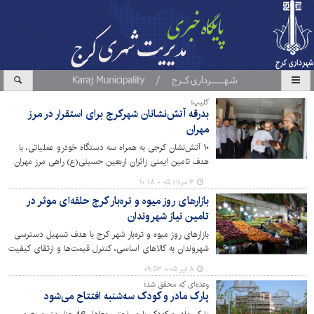
کلیپ؛
بدرقه آتش‌نشانان شهرکرج برای استقرار در مرز
مهران
۱۰ آتش‌نشان کرجی به همراه سه دستگاه خودرو عملیاتی، با
هدف تامین ایمنی زائران اربعین حسینی(ع) راهی مرز مهران
شدند.
۳ مرداد ۰۵ - ۱۰:۱۸
بازارهای روز میوه و تره‌بار کرج حلقه‌ای موثر در
تامین نیاز شهروندان
بازارهای روز میوه و تره‌بار شهر کرج با هدف تسهیل دسترسی
شهروندان به کالاهای اساسی، کنترل قیمت‌ها و ارتقای کیفیت
عرضه محصولات، نقش مهمی در تنظیم بازار و حمایت از
۸ تیر ۰۵ - ۰۹:۵۳
مصرف کنندگان دارد.
وعده‌ای که محقق شد؛
پارک مادر و کودک سه‌شنبه افتتاح می‌شود