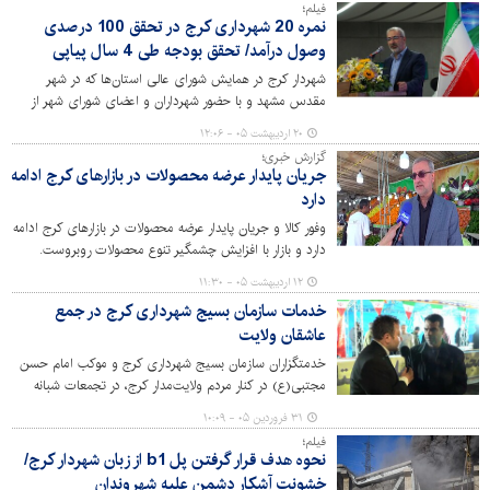
فیلم؛
نمره 20 شهرداری کرج در تحقق 100 درصدی
وصول درآمد/ تحقق بودجه طی 4 سال پیاپی
شهردار کرج در همایش شورای عالی استان‌ها که در شهر
مقدس مشهد و با حضور شهرداران و اعضای شورای شهر از
سراسر کشور برگزار شد، از کسب 100 درصدی وصول درآمد
۲۰ اردیبهشت ۰۵ - ۱۲:۰۶
این دستگاه در چهار سال پیاپی خبر داد و این مهم را حاصل
گزارش خبری؛
تلاش همکاران در همه بخش‌ها به‌ویژه معاونت مالی و
جریان پایدار عرضه محصولات در بازارهای کرج ادامه
اقتصادی ارزیابی کرد.
دارد
وفور کالا و جریان پایدار عرضه محصولات در بازارهای کرج ادامه
دارد و بازار با افزایش چشمگیر تنوع محصولات روبروست.
۱۲ اردیبهشت ۰۵ - ۱۱:۳۰
خدمات سازمان بسیج شهرداری کرج در جمع
عاشقان ولایت
خدمتگزاران سازمان بسیج شهرداری کرج و موکب امام حسن
مجتبی(ع) در کنار مردم ولایت‌مدار کرج، در تجمعات شبانه
بیعت با امام امت، حضوری پرشور دارند.
۳۱ فروردین ۰۵ - ۱۰:۰۹
فیلم؛
نحوه هدف قرار گرفتن پل b1 از زبان شهردار کرج/
خشونت آشکار دشمن علیه شهروندان