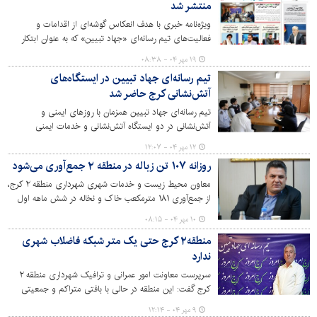
منتشر شد
است.
ویژه‌نامه خبری با هدف انعکاس گوشه‌ای از اقدامات و
فعالیت‌های تیم رسانه‌ای «جهاد تبیین» که به عنوان ابتکار
اداره کل ارتباطات و امور بین‌الملل تشکیل شده و با هدف بازگو
۱۹ مهر ۰۴ - ۰۸:۳۸
و روایتِ دستاوردهای دوره ششم مدیریت شهری کرج فعالیت
تیم رسانه‌ای جهاد تبیین در ایستگاه‌های
دارد، در 12 صفحه آماده و منتشر شد.
آتش‌نشانی کرج حاضر شد
تیم رسانه‌ای جهاد تبیین همزمان با روزهای ایمنی و
آتش‌نشانی در دو ایستگاه آتش‌نشانی و خدمات ایمنی
شهرداری کرج حاضر شده و ضمن آشنایی با فعالیت‌ها و
۱۲ مهر ۰۴ - ۱۲:۰۷
مشکلات این قشر تلاشگر، از پرسنل خدوم مجموعه به ویژه در
روزانه ۱۰۷ تن زباله در منطقه ۲ جمع‌آوری می‌شود
دوران جنگ 12 روزه تقدیر کردند.
معاون محیط زیست و خدمات شهری شهرداری منطقه ۲ کرج،
از جمع‌آوری ۱۸۱ مترمکعب خاک و نخاله در شش ماهه اول
سال جاری و همچنین جمع‌آوری روزانه ۱۰۷ تن زباله از سطح
۱۰ مهر ۰۴ - ۰۸:۱۵
این منطقه خبر داد.
منطقه۲ کرج حتی یک متر شبکه فاضلاب شهری
ندارد
سرپرست معاونت امور عمرانی و ترافیک شهرداری منطقه ۲
کرج گفت: این منطقه در حالی با بافتی متراکم و جمعیتی
انبوه روبه‌روست که حتی یک متر شبکه فاضلاب شهری در آن
۹ مهر ۰۴ - ۱۲:۱۴