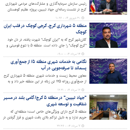
رئیس سازمان سرمایه‌گذاری و مشارکت‌های مردمی شهرداری
کرج در نشست رسانه‌ای جهاد تبیین، پروژه عظیم کوهستان
بیجی در ارتفاعات عظیمیه، با وسعت ۱۰۰ هکتار و مجموعه‌ای از
۳۰ شهریور ۰۴ - ۱۰:۲۶
امکانات گردشگری، ورزشی و رفاهی را به عنوان نخستین پروژه
منطقه ۵ شهرداری کرج، کرجی کوچک در قلب ایران
ویژه سرمایه‌گذاری در کرج معرفی کرد. طرحی که می‌تواند
کوچک
کلانشهر کرج را به قطب جدید گردشگری و اقتصاد شهری کشور
بدل سازد و چشم‌اندازی روشن از آینده سرمایه‌گذاری در
کلان‌شهر کرج که به "ایران کوچک" شهرت یافته، در دل خود
استان البرز ترسیم کند.
"کرج کوچک" را جای داده است. منطقه ۵ با تنوع قومیتی و
کاربری‌های متعدد، به عنوان هسته مرکزی امروزه شهر کرج، با
۱۴ مرداد ۰۴ - ۰۹:۰۰
چالش‌هایی در حوزه بافت‌های فرسوده روبروست و همزمان
نگاهی به خدمات شهری منطقه ۵/ از جمع‌آوری
فرصت‌های بی‌نظیری برای توسعه و سرمایه‌گذاری پیش رو
پسماند تا صرفه‌جویی در آب
دارد.
معاون محیط زیست و خدمات شهری منطقه ۵ شهرداری کرج
از جمع‌آوری روزانه ۱۲۵ تن زباله در این منطقه خبر داد و به
مشکلات و چالش‌های موجود در این زمینه، از جمله معابر
۱۲ مرداد ۰۴ - ۱۲:۲۱
باریک و عدم امکان جانمایی مخازن در برخی از محلات اشاره
"جهاد تبیین" در منطقه ۵ کرج/ گامی بلند در مسیر
کرد.
شفافیت و توسعه شهری
منطقه ۵ کرج دارای ویژگی‌های خاص است؛ منطقه‌ای که
حریم ندارد و به دلیل تراکم بالای بافت شهری و قرار گرفتن در
کانون شهر، منطقه‌ای ویژه به شمار می‌آید. این ویژگی‌ها،
۷ مرداد ۰۴ - ۲۲:۳۶
مسئولیت شهرداری را در ارائه خدمات به شهروندان دوچندان