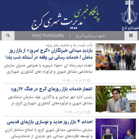
ثُبات قیمت ها و تخفیف های ویژه؛
بازدیدِ میدانی خبرنگارانِ «کرج امروز» از بازار روز
ماهان / خدمات رسانی بی وقفه در آستانه شب یلدا
اعضاء تیم رسانه ای «جهاد تبیین» با همراهی مدیران سازمان
ساماندهی مشاغل شهری و فرآورده های کشاورزی شهرداری
کرج در آستانه شب «یلدا» و با هدف نظارت بر روند خدمات
۲۹ آذر ۰۴ - ۱۳:۵۳
رسانی به شهروندان در بازار روز ماهان حضور یافتند و از نزدیک
انفجار خدمات بازار روزهای کرج در جنگ ۱۲روزه
به تماشای چگونگی نرخ گذاری، روند توزیع و عرضه محصولات،
نحوه پاسخگویی غُرفه داران و بررسی کیفیت سیمای محیطی
رئیس اداره امور میادین و واگذاری غرف سازمان ساماندهی
و رعایت بهداشت عمومی پرداختند.
مشاغل شهری و فرآورده‌های کشاورزی شهرداری کرج، در
نشست رسانه‌ای «جهاد تبیین» با تشریح عملکرد بازارهای روز
۹ آذر ۰۴ - ۱۳:۴۲
در شرایط ویژه «جنگ ۱۲روزه»، از فعالیت چندبرابری این
احداث ۴ بازار روز جدید و نوسازی بازارهای قدیمی
مراکز، کنترل نوسانات بازار و تصویب احداث چهار بازار روز
جدید در نقاط مختلف شهر خبر داد.
سازمان ساماندهی مشاغل شهری کرج، با اصلاح ساختار اداری
و توسعه نظارت‌های میدانی، دور جدیدی از خدمات‌رسانی