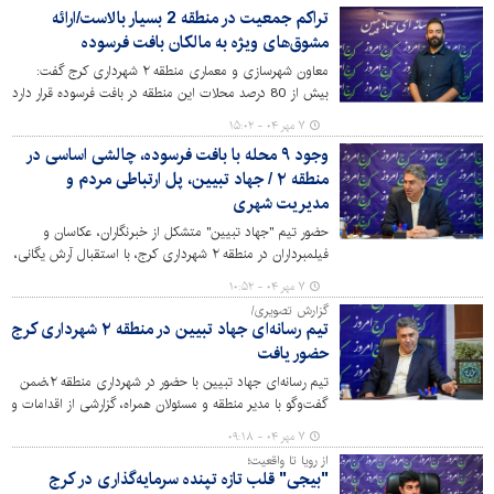
وجود ندارد. خانه‌های قدیمی با چاه‌های جذبی فرسوده و حفر
تراکم جمعیت در منطقه 2 بسیار بالاست/ارائه
چاه‌های جدید در خیابان‌ها، تلاقی فاضلاب خانگی با آب‌های
مشوق‌های ویژه به مالکان بافت فرسوده
سطحی شرایط نامناسبی را رقم زده است که نه تنها سلامت
شهروندان را تهدید می‌کند بلکه اجرای طرح‌های عمرانی و
معاون شهرسازی و معماری منطقه ۲ شهرداری کرج گفت:
هدایت آب‌های سطحی را نیز با چالش جدی مواجه ساخته
بیش از 80 درصد محلات این منطقه در بافت فرسوده قرار دارد
است.
و مدیریت شهری با ارائه مشوق های ویژه به دنبال ارتقای
۷ مهر ۰۴ - ۱۵:۰۲
تاب‌آوری شهری است.
وجود ۹ محله با بافت فرسوده، چالشی اساسی در
منطقه ۲ / جهاد تبیین، پل ارتباطی مردم و
مدیریت شهری
حضور تیم "جهاد تبیین" متشکل از خبرنگاران، عکاسان و
فیلمبرداران در منطقه ۲ شهرداری کرج، با استقبال آرش یگانی،
مدیر این منطقه، روبرو شد. وی این اقدام را فرصتی ارزشمند
۷ مهر ۰۴ - ۱۰:۵۲
برای شفاف‌سازی و اطلاع‌رسانی دقیق اقدامات شهرداری به
گزارش تصویری/
شهروندان دانست و بر اولویت قاطع خدمت‌رسانی و تکریم
تیم رسانه‌ای جهاد تبیین در منطقه ۲ شهرداری کرج
ارباب رجوع تأکید کرد.
حضور یافت
تیم رسانه‌ای جهاد تبیین با حضور در شهرداری منطقه ۲،ضمن
گفت‌وگو با مدیر منطقه و مسئولان همراه، گزارشی از اقدامات و
عملکردهای این منطقه در حوزه‌های مختلف شهری تهیه کرد.
۷ مهر ۰۴ - ۰۹:۱۸
از رویا تا واقعیت؛
"بیجی" قلب تازه تپنده سرمایه‌گذاری در کرج