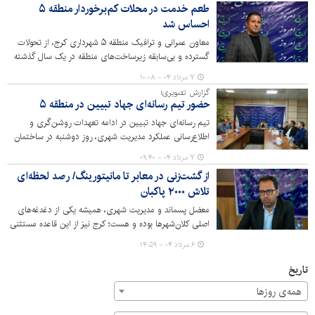
طعم خدمت در محلات کم‌برخوردار منطقه ۵
کرده است.
احساس شد
معاون عمرانی و ترافیک منطقه ۵ شهرداری کرج، از تحولات
گسترده و بی‌سابقه زیرساخت‌های منطقه در یک سال گذشته
خبر داد و گفت: با تزریق ۱۶۰ میلیارد تومان، فعالیت‌های
۷ مرداد ۰۴ - ۱۰:۰۸
عمرانی این منطقه، به ویژه محلات کم‌برخوردار حصارک و کرج
گزارش تصویری؛
نو، دستخوش تغییرات بنیادین شده است.
حضور تیم رسانه‌ای جهاد تبیین در منطقه ۵
تیم رسانه‌ای جهاد تبیین در ادامه تعهدات روشن‌گری و
اطلاع‌رسانی عملکرد مدیریت شهری، روز دوشنبه در ساختمان
مدیریت منطقه ۵ شهرداری کرج حاضر شد.
۷ مرداد ۰۴ - ۰۹:۴۰
از گشت‌زنی در معابر تا مانیتورینگ/ رصد لحظه‌ای
تلاش ۲۰۰۰ پاکبان
معضل پسماند و مدیریت شهری، همیشه یکی از دغدغه‌های
اصلی کلان‌شهرها بوده و هست؛ کرج نیز از این قاعده مستثنی
نیست. در حالی که کارکنان پرتلاش خدمات شهری با فداکاری
۶ مرداد ۰۴ - ۱۴:۵۹
و خدمات شبانه‌روزی، برای حفظ نظافت و زیبایی شهر
می‌کوشند، برخی ناهماهنگی‌ها و عدم رعایت قوانین از سوی
تاریخ
برخی شهروندان، چالش‌های بزرگی را فراروی این تلاش قرار
همه‌ی روزها
می‌دهد.