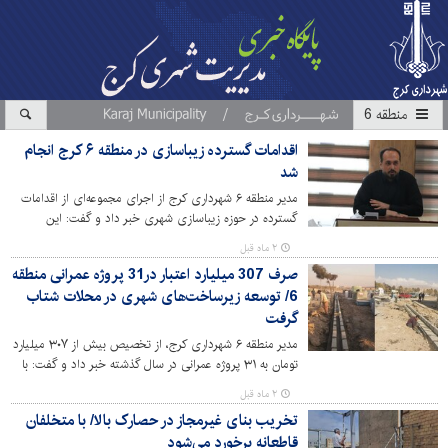
منطقه 6
اقدامات گسترده زیباسازی در منطقه ۶ کرج انجام
شد
مدیر منطقه ۶ شهرداری کرج از اجرای مجموعه‌ای از اقدامات
گسترده در حوزه زیباسازی شهری خبر داد و گفت: این
اقدامات با هدف ارتقای سیما و منظر شهری، بهبود کیفیت
۲ ماه قبل
محیط و افزایش رضایتمندی شهروندان در سطح منطقه به اجرا
صرف 307 میلیارد اعتبار در31 پروژه عمرانی منطقه
درآمده است.
6/ توسعه زیرساخت‌های شهری در محلات شتاب
گرفت
مدیر منطقه ۶ شهرداری کرج، از تخصیص بیش از ۳۰۷ میلیارد
تومان به ۳۱ پروژه عمرانی در سال گذشته خبر داد و گفت: با
اجرای پروژه‌های پیش‌بینی‌شده در بودجه سال ۱۴۰۵، روند
۲ ماه قبل
توسعه زیرساخت‌های شهری و تحقق عدالت در محلات
تخریب بنای غیرمجاز در حصارک بالا/ با متخلفان
کم‌برخوردار این منطقه با شتاب بیشتری دنبال خواهد شد.
قاطعانه برخورد می‌شود