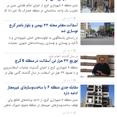
مدیر منطقه ۶ شهرداری کرج از اجرای حکم قضایی مبنی بر
تخریب یک واحد ساختمانی در منطقه حصارک بالا خبر داد که
با وجود سابقه تخریب قبلی، مالک آن نسبت به احداث
۲ ماه قبل
غیرمجاز طبقه مازاد اقدام کرده بود.
آسفالت معابر محله ۲۲ بهمن و بلوار باهنر کرج
نوسازی شد
در راستای پاسخگویی به اولویت‌های اصلی شهروندان و با
تأکید بر بهسازی و نوسازی زیرساخت‌های شهری، عملیات
گسترده آسفالت‌ریزی در محله ۲۲ بهمن و بلوار باهنر در منطقه
۲ ماه قبل
۶ شهرداری کرج با موفقیت به پایان رسید.
در سال گذشته انجام شد؛
توزیع ۲۲ هزار تن آسفالت در منطقه 6 کرج
منطقه ۶ شهرداری کرج با اجرای گسترده عملیات آسفالت‌ریزی
و با مصرف ۲۲ هزار تن آسفالت در سال گذشته، گامی مؤثر در
راستای ساماندهی، نوسازی و ارتقای کیفیت معابر شهری
۲ ماه قبل
برداشته است. این اقدامات با اولویت‌بندی محلات کم‌برخوردار
مقابله جدی منطقه ۶ با ساخت‌وسازهای غیرمجاز
و با هدف افزایش رضایتمندی شهروندان صورت گرفته و
ادامه دارد
نشان‌دهنده تعهد مدیریت شهری به بهبود زیرساخت‌های
عمرانی منطقه است.
مدیر منطقه ۶ شهرداری کرج، از ادامه برنامه‌های قاطع برای
توقف ساخت‌وسازهای غیرمجاز در منطقه به‌ویژه شهرک ماهان
خبر داد و گفت: این شهرک در ضلع شمال و جنوب بلوار شهید
۳ ماه قبل
ناصربخت در حال توسعه است؛ از این‌رو، برای حفظ سیمای