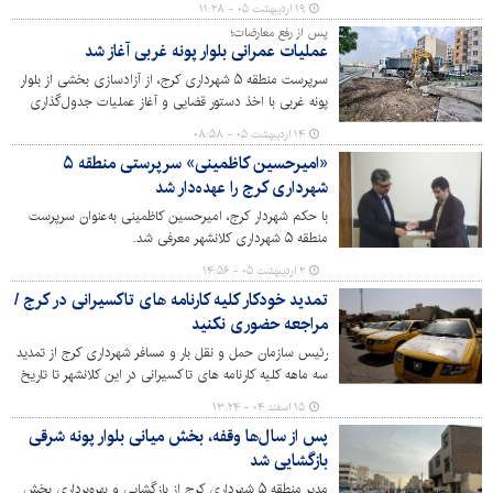
۱۹ اردیبهشت ۰۵ - ۱۱:۲۸
زیرساخت‌های شهری آغاز شد.
پس از رفع معارضات؛
عملیات عمرانی بلوار پونه غربی آغاز شد
سرپرست منطقه ۵ شهرداری کرج، از آزادسازی بخشی از بلوار
پونه غربی با اخذ دستور قضایی و آغاز عملیات جدول‌گذاری
محدوده ایستگاه مترو گلشهر خبر داد.
۱۴ اردیبهشت ۰۵ - ۰۸:۵۸
«امیرحسین کاظمینی» سرپرستی منطقه ۵
شهرداری کرج را عهده‌دار شد
با حکم شهردار کرج، امیرحسین کاظمینی به‌عنوان سرپرست
منطقه ۵ شهرداری کلانشهر معرفی شد.
۲ اردیبهشت ۰۵ - ۱۴:۵۶
تمدید خودکار کلیه کارنامه های تاکسیرانی در کرج /
مراجعه حضوری نکنید
رئیس سازمان حمل و نقل بار و مسافر شهرداری کرج از تمدید
سه ماهه کلیه کارنامه های تاکسیرانی در این کلانشهر تا تاریخ
پانزدهم خرداد ماه ۱۴۰۵ با توجه به شرایط جنگی خبر داد و از
۱۵ اسفند ۰۴ - ۱۳:۲۴
تاکسیرانان تقاضا کرد به این منظور مراجعه حضوری به سازمان
پس از سال‌ها وقفه، بخش میانی بلوار پونه شرقی
نداشته باشند.
بازگشایی شد
مدیر منطقه ۵ شهرداری کرج از بازگشایی و بهره‌برداری بخش