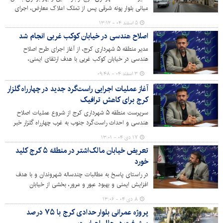
میانی بلوار پونه شرقی پس از تملک املاک معارض، اجرای
عملیات عمرانی و جابه‌جایی تأسیسات شهری خبر داد.
۵ اسفند ۰۴ - ۱۳:۱۲
اصلاح هندسی در خیابان کوکب غربی انجام شد
مدیر منطقه ۵ شهرداری کرج، از آغاز اجرای طرح اصلاح
هندسی در خیابان کوکب غربی با هدف ارتقای ایمنی،
ساماندهی جریان عبور و مرور و بهبود منظر شهری خبر داد.
۳ اسفند ۰۴ - ۰۹:۴۸
آغاز عملیات اجرایی راست‌گرد جدید در چهارراه گلزار
کرج برای کاهش ترافیک
سرپرست منطقه ۵ شهرداری کرج از شروع عملیات اصلاح
هندسی و احداث راست‌گرد جنوب به غرب چهارراه گلزار خبر
داد که با هدف کاهش بار ترافیکی و افزایش ایمنی در این
۱۷ دی ۰۴ - ۱۳:۰۱
محدوده اجرایی می‌شود.
تعریض خیابان مالک‌اشتر در منطقه ۵ کرج کلید
خورد
در راستای پاسخ به مطالبات چندساله شهروندان و با هدف
افزایش ایمنی و بهبود عبور و مرور، بخشی از خیابان
مالک‌اشتر در محله حصارک پایین با اجرای تخریب در مسیر
۸ دی ۰۴ - ۱۳:۰۶
تعریض و ایمن‌سازی قرار گرفت.
پروژه عمرانی بلوار حدادی کرج با ۷۵ درصد