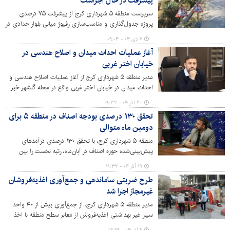
پیشرفت در حال اجراست
سرپرست منطقه ۵ شهرداری کرج از پیشرفت ۷۵ درصدی
پروژه جدول‌گذاری و مناسب‌سازی رفیوژ میانی بلوار حدادی در
کرج‌نو خبر داد و گفت: این پروژه با اعتباری بیش ازپنج
۶ دی ۰۴ - ۰۹:۰۴
میلیارد و ۵۰۰ میلیون تومان در حال اجراست تا ایمنی تردد و
آغاز عملیات احداث میدان و اصلاح هندسی در
کیفیت محیط شهری را ارتقا دهد.
خیابان اختر غربی
مدیر منطقه ۵ شهرداری کرج از آغاز عملیات اصلاح هندسی و
احداث میدان در خیابان اختر غربی واقع در محله گلشهر خبر
داد و گفت: این اقدام که نتیجه بازدیدهای میدانی و شناسایی
۳۰ آذر ۰۴ - ۰۹:۳۲
کانون‌های مشکل‌دار است، با هدف سامان‌دهی ترافیک،
تحقق ۱۳۰ درصدی بودجه اصناف در منطقه ۵ برای
افزایش ایمنی و بهبود کیفیت محیط زندگی شهروندان اجرا
دومین ماه متوالی
می‌شود.
منطقه ۵ شهرداری کرج، با تحقق ۱۳۰ درصدی درآمدهای
پیش‌بینی‌شده حوزه اصناف در آبان‌ماه، رتبه نخست را بین
مناطق ۱۰ گانه کرج حفظ کرد. مدیر منطقه، همراهی شهروندان
۱۹ آذر ۰۴ - ۱۱:۳۲
و اصناف در قالب «طرح همدلی» و سیاست‌گذاری‌های دقیق
طرح ضربتی ساماندهی و جمع‌آوری اغذیه‌فروشان
مدیریتی را کلید این موفقیت دانست.
غیرمجاز اجرا شد
مدیر منطقه ۵ شهرداری کرج، از جمع‌آوری بیش از ۴۰ واحد
سیار غیر بهداشتی اغذیه‌فروش از معابر سطح منطقه با اخذ
حکم قضایی و همکاری نیروی انتظامی و اداره بهداشت خبر