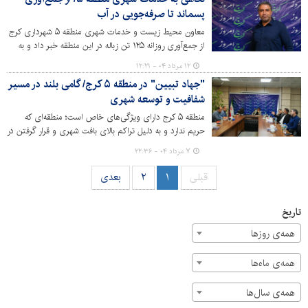
فرصت‌های بی‌نظیری برای توسعه و سرمایه‌گذاری پیش رو
پسماند تا صرفه‌جویی در آب
دارد.
معاون محیط زیست و خدمات شهری منطقه ۵ شهرداری کرج
از جمع‌آوری روزانه ۱۲۵ تن زباله در این منطقه خبر داد و به
مشکلات و چالش‌های موجود در این زمینه، از جمله معابر
۱۲ مرداد ۰۴ - ۱۲:۲۱
باریک و عدم امکان جانمایی مخازن در برخی از محلات اشاره
"جهاد تبیین" در منطقه ۵ کرج/ گامی بلند در مسیر
کرد.
شفافیت و توسعه شهری
منطقه ۵ کرج دارای ویژگی‌های خاص است؛ منطقه‌ای که
حریم ندارد و به دلیل تراکم بالای بافت شهری و قرار گرفتن در
کانون شهر، منطقه‌ای ویژه به شمار می‌آید. این ویژگی‌ها،
۷ مرداد ۰۴ - ۲۲:۳۶
مسئولیت شهرداری را در ارائه خدمات به شهروندان دوچندان
کرده است.
قبلی
۱
۲
بعدی
تاریخ
همه‌ی روزها
همه‌ی ماه‌ها
همه‌ی سال‌ها