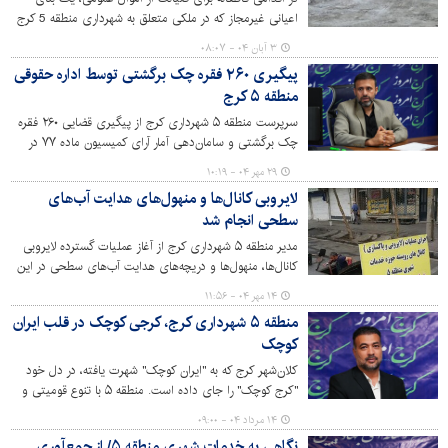
اعیانی غیرمجاز که در ملکی متعلق به شهرداری منطقه 5 کرج
واقع در خیابان المهدی حصارک احداث شده بود، با حضور
۳ آبان ۰۴ - ۰۸:۰۷
مأموران یگان حفاظت و با هماهنگی مراجع قضایی به طور کامل
پیگیری ۲۶۰ فقره چک برگشتی توسط اداره حقوقی
تخریب شد.
منطقه ۵ کرج
سرپرست منطقه ۵ شهرداری کرج از پیگیری قضایی ۲۶۰ فقره
چک برگشتی و سامان‌دهی آمار آرای کمیسیون ماده ۷۷ در
سال جاری برای وصول ساختارمند مطالبات شهرداری خبر داد.
۲۹ مهر ۰۴ - ۱۰:۱۹
لایروبی کانال‌ها و منهول‌های هدایت آب‌های
سطحی انجام شد
مدیر منطقه ۵ شهرداری کرج از آغاز عملیات گسترده لایروبی
کانال‌ها، منهول‌ها و دریچه‌های هدایت آب‌های سطحی در این
منطقه خبر داد.
۱۴ مهر ۰۴ - ۱۱:۵۶
منطقه ۵ شهرداری کرج، کرجی کوچک در قلب ایران
کوچک
کلان‌شهر کرج که به "ایران کوچک" شهرت یافته، در دل خود
"کرج کوچک" را جای داده است. منطقه ۵ با تنوع قومیتی و
کاربری‌های متعدد، به عنوان هسته مرکزی امروزه شهر کرج، با
۱۴ مرداد ۰۴ - ۰۹:۰۰
چالش‌هایی در حوزه بافت‌های فرسوده روبروست و همزمان
نگاهی به خدمات شهری منطقه ۵/ از جمع‌آوری