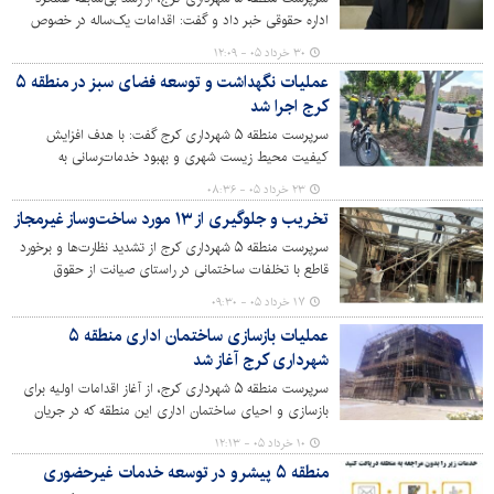
اداره حقوقی خبر داد و گفت: اقدامات یک‌ساله در خصوص
چک‌های برگشتی نسبت به سه دهه قبل دو برابر شده و
۳۰ خرداد ۰۵ - ۱۲:۰۹
پیگیری ساختاریافته پرونده‌های حقوقی، گامی مؤثر در صیانت
عملیات نگهداشت و توسعه فضای سبز در منطقه ۵
از منابع عمومی بوده است.
کرج اجرا شد
سرپرست منطقه ۵ شهرداری کرج گفت: با هدف افزایش
کیفیت محیط زیست شهری و بهبود خدمات‌رسانی به
شهروندان، عملیات گسترده نگهداشت، توسعه فضای سبز و
۲۳ خرداد ۰۵ - ۰۸:۳۶
بازسازی تجهیزات پارکی در سطح منطقه ۵ اجرایی شد.
تخریب و جلوگیری از ۱۳ مورد ساخت‌وساز غیرمجاز
سرپرست منطقه ۵ شهرداری کرج از تشدید نظارت‌ها و برخورد
قاطع با تخلفات ساختمانی در راستای صیانت از حقوق
شهروندان و حفظ نظم شهری خبر داد.
۱۷ خرداد ۰۵ - ۰۹:۳۰
عملیات بازسازی ساختمان اداری منطقه ۵
شهرداری کرج آغاز شد
سرپرست منطقه ۵ شهرداری کرج، از آغاز اقدامات اولیه برای
بازسازی و احیای ساختمان اداری این منطقه که در جریان
وقایع دی‌ماه سال گذشته دچار آسیب و حریق شده بود خبر
۱۰ خرداد ۰۵ - ۱۲:۱۳
داد و گفت: مراحل پاک‌سازی و آماده‌سازی این ساختمان
منطقه ۵ پیشرو در توسعه خدمات غیرحضوری
برای نوسازی آغاز شده است.