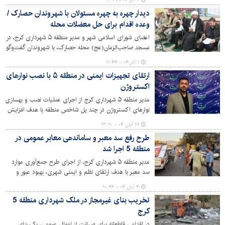
۲ آذر ۰۴ - ۱۲:۲۹
داد.
دیدار چهره به چهره مسئولان با شهروندان حصارک /
وعده اقدام برای حل معضلات محله
اعضای شورای اسلامی شهر و مدیر منطقه ۵ شهرداری کرج، در
مسجد صاحب‌الزمان(عج) محله حصارک، با شهروندان گفت‌وگو
کرده و به دغدغه‌های آنان در زمینه‌های مختلف خدمات شهری
۱ آذر ۰۴ - ۱۱:۴۴
گوش سپردند.
ارتقای تجهیزات ایمنی در منطقه ۵ با نصب نوارهای
اکستروژن
مدیر منطقه ۵ شهرداری کرج از اجرای عملیات نصب و بهسازی
نوارهای اکستروژن در چند پل شاخص منطقه با هدف افزایش
ایمنی ترافیکی خبر داد.
۱۹ آبان ۰۴ - ۱۳:۲۰
طرح رفع سد معبر و ساماندهی معابر عمومی در
منطقه 5 اجرا شد
مدیر منطقه ۵ شهرداری کرج، از اجرای طرح جمع‌آوری موارد
سد معبر با هدف ارتقای نظم و ایمنی شهری، بهبود عبور و
مرور شهروندان و حفظ حقوق عمومی خبر داد.
۴ آبان ۰۴ - ۱۰:۴۶
تخریب بنای غیرمجاز در ملک شهرداری منطقه 5
کرج
در اقدامی قاطعانه‌ برای صیانت از اموال عمومی، یک بنای