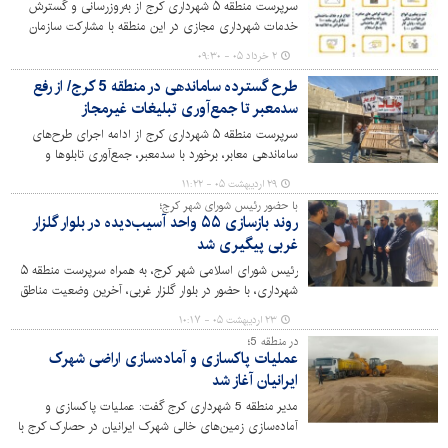
سرپرست منطقه ۵ شهرداری کرج از به‌روزرسانی و گسترش
خدمات شهرداری مجازی در این منطقه با مشارکت سازمان
فناوری اطلاعات و ارتباطات خبر داد.
۲ خرداد ۰۵ - ۰۹:۳۰
طرح گسترده ساماندهی در منطقه 5 کرج/ از رفع
سدمعبر تا جمع‌آوری تبلیغات غیرمجاز
سرپرست منطقه ۵ شهرداری کرج از ادامه اجرای طرح‌های
ساماندهی معابر، برخورد با سدمعبر، جمع‌آوری تابلوها و
سازه‌های تبلیغاتی غیرمجاز و ساماندهی مشاغل سیار و مزاحم
۲۹ اردیبهشت ۰۵ - ۱۱:۲۲
خبر داد.
با حضور رئیس شورای شهر کرج؛
روند بازسازی ۵۵ واحد آسیب‌دیده در بلوار گلزار
غربی پیگیری شد
رئیس شورای اسلامی شهر کرج، به همراه سرپرست منطقه ۵
شهرداری، با حضور در بلوار گلزار غربی، آخرین وضعیت مناطق
آسیب‌دیده جنگ رمضان و روند بازسازی واحدهای مسکونی را
۲۳ اردیبهشت ۰۵ - ۱۰:۱۷
از نزدیک بررسی کردند.
در منطقه 5؛
عملیات پاکسازی و آماده‌سازی اراضی شهرک
ایرانیان آغاز شد
مدیر منطقه 5 شهرداری کرج گفت: عملیات پاکسازی و
آماده‌سازی زمین‌های خالی شهرک ایرانیان در حصارک کرج با
هدف توسعه شهری، رفع موانع ساخت‌وساز و بهبود