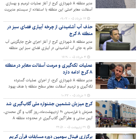
مدیر منطقه ۸ شهرداری کرج از آغاز عملیات ترمیم و بهسازی
آسفالت معابر اصلی این منطقه با استفاده از سیستم مدیریت
روسازی pms خبر داد.
۱۲ خرداد ۰۵ - ۰۹:۰۷
حذف آب آشامیدنی از چرخه آبیاری فضای سبز در
منطقه ۸ کرج
مدیر منطقه ۸ شهرداری کرج از آغاز اجرای طرح جایگزینی آب
خام به جای آب آشامیدنی در آبیاری فضای سبز این منطقه
خبر داد؛ اقدامی که با هدف مدیریت بهینه منابع آبی و مقابله با
۴ خرداد ۰۵ - ۱۶:۲۰
بحران کم‌آبی در دستور کار قرار گرفته است.
عملیات لکه‌گیری و مرمت آسفالت معابر در منطقه
۸ کرج ادامه دارد
مدیر منطقه ۸ شهرداری کرج، از اجرای عملیات گسترده
لکه‌گیری و ترمیم آسفالت معابر سطح منطقه با هدف بهبود
کیفیت عبور و مرور و ارتقای ایمنی شهری خبر داد.
۲ خرداد ۰۵ - ۱۰:۲۷
کرج میزبان ششمین جشنواره ملی گلاب‌گیری شد
همزمان با فرارسیدن ۲۰ اردیبهشت‌ماه، روز گلاب و گل محمدی،
آیین سنتی و عطرآگین گلاب‌گیری در محدوده منطقه ۸
شهرداری کرج برگزار می‌شود.
۲۱ اردیبهشت ۰۵ - ۲۲:۵۱
برگزاری فینال سومین دوره مسابقات قرآن کریم