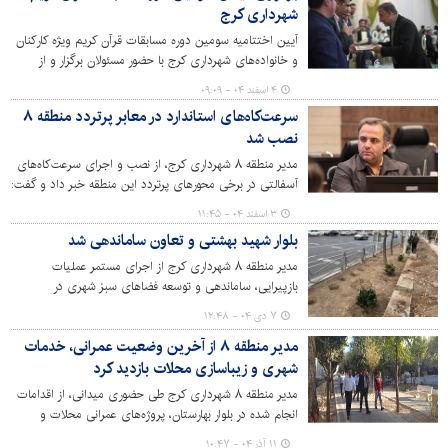
شهرداری کرج
آیین اختتامیه سومین دوره مسابقات قرآن کریم ویژه کارکنان
و خانواده‌های شهرداری کرج با حضور مسئولان برگزار و از
نفرات برتر تقدیر شد.
۴ اسفند ۰۴ - ۰۹:۰۹
سرعت‌کاه‌های استاندارد در معابر پرتردد منطقه ۸
نصب شد
مدیر منطقه ۸ شهرداری کرج، از نصب و اجرای سرعت‌کاه‌های
آسفالتی در برخی محورهای پرتردد این منطقه خبر داد و گفت:
این اقدام با هدف کنترل سرعت وسایل نقلیه و افزایش ایمنی
۳ اسفند ۰۴ - ۱۱:۴۵
تردد، بر اساس مصوبات شورای ترافیک در حال انجام است.
بلوار شهید بهشتی و تعاون ساماندهی شد
مدیر منطقه ۸ شهرداری کرج از اجرای مستمر عملیات
بازپیرایی، ساماندهی و توسعه فضاهای سبز شهری در
محورهای شاخص این منطقه خبر داد و گفت: این اقدامات با
۷ دی ۰۴ - ۱۲:۴۸
هدف ارتقای منظر شهری، افزایش طراوت محیط و بهبود
مدیر منطقه ۸ از آخرین وضعیت عمرانی، خدمات
کیفیت زندگی شهروندان در حال انجام است.
شهری و زیباسازی محلات بازدید کرد
مدیر منطقه ۸ شهرداری کرج طی حضوری میدانی، از اقدامات
انجام شده در بلوار بهارستان، پروژه‌های عمرانی محلات و
کاشت گل‌های فصلی دیدن و بر لزوم ارتقای ایمنی، بهبود
۱۱ آذر ۰۴ - ۱۰:۴۷