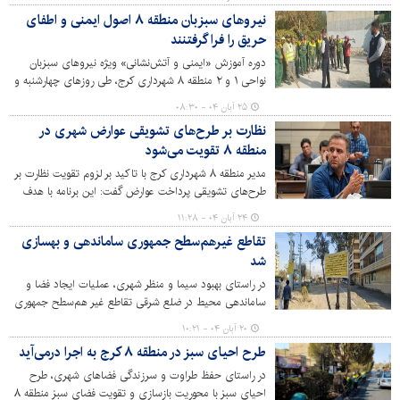
سیمای شهری و پاسخ‌گویی به نیازهای فوری شهروندان تاکید
نیروهای سبزبان منطقه ۸ اصول ایمنی و اطفای
کرد.
حریق را فرا گرفتنند
دوره آموزش «ایمنی و آتش‌نشانی» ویژه نیروهای سبزبان
نواحی ۱ و ۲ منطقه ۸ شهرداری کرج، طی روزهای چهارشنبه و
پنج‌شنبه در پارک خانواده ـ پارک نبوت برگزار شد. این دوره با
۲۵ آبان ۰۴ - ۰۸:۳۰
هدف افزایش آمادگی و آشنایی نیروها با اصول پایه ایمنی و
نظارت بر طرح‌های تشویقی عوارض شهری در
مقابله با حریق اجرا شد.
منطقه ۸ تقویت می‌شود
مدیر منطقه ۸ شهرداری کرج با تاکید بر لزوم تقویت نظارت بر
طرح‌های تشویقی پرداخت عوارض گفت: این برنامه با هدف
افزایش مشارکت و همراهی شهروندان اجرا می‌شود.
۲۴ آبان ۰۴ - ۱۱:۲۸
تقاطع غیرهم‌سطح جمهوری ساماندهی و بهسازی
شد
در راستای بهبود سیما و منظر شهری، عملیات ایجاد فضا و
ساماندهی محیط در ضلع شرقی تقاطع غیر هم‌سطح جمهوری
حد فاصل بلوار ماهان و مولانا آغاز شد.
۲۰ آبان ۰۴ - ۱۰:۲۱
طرح احیای سبز در منطقه ۸ کرج به اجرا درمی‌آید
در راستای حفظ طراوت و سرزندگی فضاهای شهری، طرح
احیای سبز با محوریت بازسازی و تقویت فضای سبز منطقه ۸