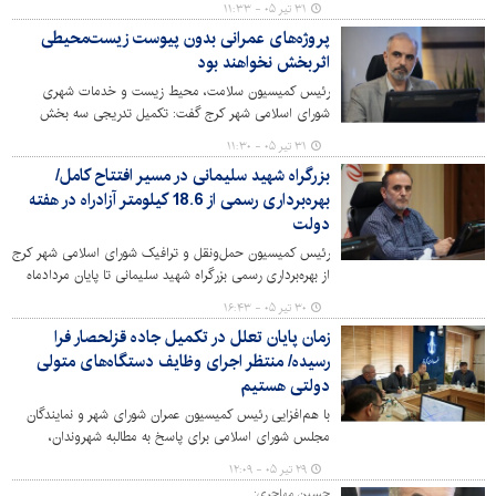
۳۱ تیر ۰۵ - ۱۱:۳۳
پروژه‌های عمرانی استان البرز و اقدامی مؤثر در کاهش ترافیک
پروژه‌های عمرانی بدون پیوست زیست‌محیطی
و تسهیل تردد شهروندان است.
اثربخش نخواهند بود
رئیس کمیسیون سلامت، محیط زیست و خدمات شهری
شورای اسلامی شهر کرج گفت: تکمیل تدریجی سه بخش
جدید آزادراه شمالی نقش مهمی در کاهش ترافیک و مصرف
۳۱ تیر ۰۵ - ۱۱:۳۰
سوخت خواهد داشت، اما در کنار توسعه زیرساخت‌های
بزرگراه شهید سلیمانی در مسیر افتتاح کامل/
ترافیکی، توجه به فرهنگ‌سازی و تقویت حمل‌ونقل عمومی نیز
بهره‌برداری رسمی از 18.6 کیلومتر آزادراه در هفته
ضروری است.
دولت
رئیس کمیسیون حمل‌ونقل و ترافیک شورای اسلامی شهر کرج
از بهره‌برداری رسمی بزرگراه شهید سلیمانی تا پایان مردادماه
خبر داد و گفت: با افتتاح بخش‌های جدید این پروژه، یکی از
۳۰ تیر ۰۵ - ۱۶:۴۳
مهم‌ترین طرح‌های ترافیکی استان البرز به مراحل پایانی تکمیل
زمان پایان تعلل در تکمیل جاده قزلحصار فرا
نزدیک شده است.
رسیده/ منتظر اجرای وظایف دستگاه‌های متولی
دولتی هستیم
با هم‌افزایی رئیس کمیسیون عمران شورای شهر و نمایندگان
مجلس شورای اسلامی برای پاسخ به مطالبه شهروندان،
تقسیم کار نهایی برای ایمن‌سازی و تکمیل تقاطع پل راه‌آهن با
۲۹ تیر ۰۵ - ۱۲:۰۹
جاده پیام(قزلحصار )صورت گرفت؛ اکنون دستگاه‌های متولی
حسین مهاجری: