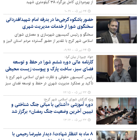
از بهره‌برداری کامل بزرگراه ۳۸ کیلومتری شهید
سلیمانی(شمالی) خبر داد و افزود: تنها پل شهید آیت‌الله
۲۴ تیر ۰۵ - ۱۰:۲۱
رئیسی (B۱) به دلیل نیاز به بازسازی و تأمین بودجه ۲۵۰۰
حضور باشکوه کرجی‌ها در بدرقه امام شهید/قدردانی
میلیارد تومانی، از این مرحله افتتاح مستثنا است.
سخنگوی شورا از خدمات مدیریت شهری
سخنگو و رئیس کمیسیون شهرسازی و معماری شورای
اسلامی شهر کرج با تقدیر از حضور گسترده مردم استان البرز و
شهر کرج در مراسم بدرقه و تشییع امام شهید، از تلاش‌های
۲۴ تیر ۰۵ - ۰۹:۴۶
مجموعه مدیریت شهری، شهرداری و شورای شهر در ارائه
جواد چپردار بیان کرد:
خدمات و پشتیبانی از این مراسم قدردانی کرد.
کارنامه عالی دوره ششم شورا در حفظ و توسعه
فضای سبز، ساخت پارک و پیوست زیست محیطی
رئیس کمیسیون حقوقی و نظارت شورای اسلامی شهر کرج با
تأکید بر عملکرد مدیریت شهری در حفظ و توسعه فضای سبز
و احداث پارک‌های جدید گفت: پس از تحقق ساخت بیش از
۲۳ تیر ۰۵ - ۱۳:۱۵
۳۲ پارک محلات در مناطق در سال دوم از شورای ششم، تعهد
ویژه کارکنان شورای اسلامی شهر کرج؛
ایجاد پارک‌های موضوعی اولویت برنامه‌ها بود. افتتاح "پارک
دوره آموزشی «آشنایی با مبانی جنگ شناختی و
مادر و کودک" در منطقه ۶ یک مورد از آن افتخارات ماندگار
تبیین آخرین وضعیت جنگ رمضان» برگزار شد
است که در تکریم مادران ارجمند و کودکان عزیز این شهر
۲۳ تیر ۰۵ - ۱۳:۱۲
تقدیم محضرشان داشته‌ایم.
۸ ماه به انتظار شهادت/ دیدار علیرضا رحیمی با