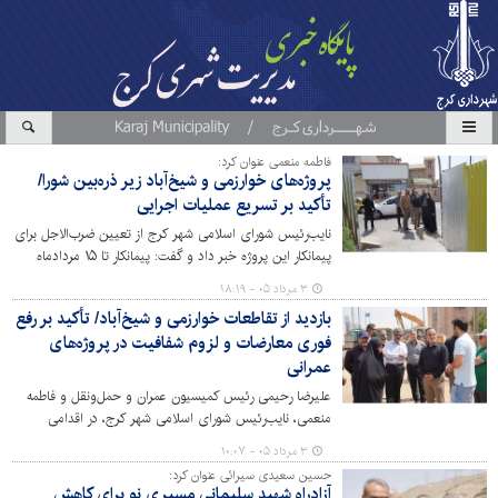
فاطمه منعمی عنوان کرد:
پروژه‌های خوارزمی و شیخ‌آباد زیر ذره‌بین شورا/
تأکید بر تسریع عملیات اجرایی
نایب‌رئیس شورای اسلامی شهر کرج از تعیین ضرب‌الاجل برای
پیمانکار این پروژه خبر داد و گفت: پیمانکار تا ۱۵ مردادماه
فرصت دارد با افزایش سرعت عملیات اجرایی،
۳ مرداد ۰۵ - ۱۸:۱۹
عقب‌ماندگی‌های موجود را جبران کند.
بازدید از تقاطعات خوارزمی و شیخ‌آباد/ تأکید بر رفع
فوری معارضات و لزوم شفافیت در پروژه‌های
عمرانی
علیرضا رحیمی رئیس کمیسیون عمران و حمل‌ونقل و فاطمه
منعمی، نایب‌رئیس شورای اسلامی شهر کرج، در اقدامی
نظارتی،از روند اجرایی پروژه‌های تقاطع غیرهمسطح خوارزمی و
۳ مرداد ۰۵ - ۱۰:۰۷
شیخ‌آباد بازدید و وضعیت پیشرفت عملیاتی این دو پروژه
حسین سعیدی سیرائی عنوان کرد:
کلیدی مورد بررسی قرار گرفت.
آزادراه شهید سلیمانی مسیری نو برای کاهش