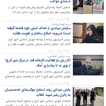
درصدی مواکب
مسئول کمیته پشتیبانی تشییع پیکر رهبر شهید در البرز از
پیش‌بینی عبور پنج میلیون زائر از این استان خبر داد.
۱۳ تیر ۰۵ - ۱۲:۲۲
مریم قهرمانی‌صارم:
سازمان میادین از اهداف اصلی خود فاصله گرفته
است/ ضرورت اصلاح ساختار و تقویت نظارت
رییس کمیسیون برنامه و بودجه شورای اسلامی شهر کرج
تأکید کرد: اصلاح ساختار سازمان میادین، تقویت نظارت و
ارتقای کیفیت خدمات، ضرورتی اجتناب‌ناپذیر برای تأمین
۱۳ تیر ۰۵ - ۱۲:۱۸
رضایت شهروندان است.
سید مرتضی اعتصامی؛
آثار زیان بار فعالیت کارخانه قند در مرکز شهر کرج/
از بوی بد تا رهاسازی آهک
رئیس کمیسیون سلامت، محیط زیست و خدمات شهری
شورای اسلامی شهر کرج با اشاره به وضعیت برخی واحدهای
صنعتی مستقر در داخل شهر گفت: تعدادی از صنایع بزرگ و
۱۳ تیر ۰۵ - ۱۲:۱۵
قدیمی کرج با وجود ابلاغ‌های قانونی همچنان در محدوده
پایش میدانی روند استقرار موکب‌های خدمت‌رسان
شهری فعال هستند و این موضوع می‌تواند به یک چالش
به زائران رهبر شهید انقلاب
جدی زیست‌محیطی تبدیل شود.
خزانه‌دار شورای اسلامی شهر کرج و مسئول کمیته پشتیبانی
استان البرز، با حضور در محل استقرار موکب‌ها و ایستگاه‌های