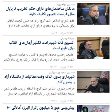
جامع نام معابر، فرآیند نام‌گذاری خیابان‌ها، کوچه‌ها و میادین
حسین مهاجری؛
را به‌صورت یکپارچه مدیریت کند.
مالکان ساختمان‌های دارای حکم تخریب تا پایان
سال فرصت تعیین تکلیف دارند
عضو شورای اسلامی شهر کرج از فراهم شدن فرصت قانونی
برای رسیدگی به پرونده‌های دارای آرای تخریب خبر داد و
گفت: مالکان مشمول این مصوبه تا پایان سال جاری می‌توانند
۱۶ تیر ۰۵ - ۰۸:۴۲
با اخذ تأییدیه‌های لازم، وضعیت ملک خود را تعیین تکلیف
علبرضا رحیمی:
کنند.
تشییع قائد شهید ِامت تکثیر آرمان‌های انقلاب
برای ظهور است
علیرضا رحیمی محمودآبادی،در واکنش به مراسم تشییع
شهیدِ «قائد امت»، این رویداد را فراتر از یک وداع، نماد تکثیر
آرمان‌ها،استحکام پیوند میان امت و امام و بعثت دیگری در
۱۳ تیر ۰۵ - ۱۳:۴۷
جامعه اسلامی دانست.
حسین سعیدی سیرایی؛
شهرداری بدون اتلاف وقت مطالبات از دانشگاه آزاد
را وصول کند
خزانه‌دار شورای اسلامی شهر کرج با انتقاد از روند طولانی‌شدن
تسویه مطالبات شهرداری از دانشگاه آزاد اسلامی، خواستار
پیگیری جدی و اقدام قانونی برای بازپس‌گیری حقوق
۱۳ تیر ۰۵ - ۱۲:۴۱
بیت‌المال و هزینه‌های صرف‌شده شد.
پیش‌بینی عبور ۵ میلیون زائر از البرز/ آمادگی ۱۰۰