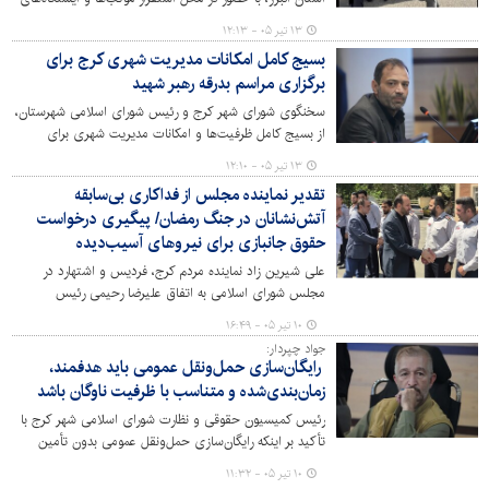
صلواتی، از روند آماده‌سازی و تجهیز این مراکز برای
۱۳ تیر ۰۵ - ۱۲:۱۳
خدمت‌رسانی به زائران رهبر شهید انقلاب بازدید کرد.
بسیج کامل امکانات مدیریت شهری کرج برای
برگزاری مراسم بدرقه رهبر شهید
سخنگوی شورای شهر کرج و رئیس شورای اسلامی شهرستان،
از بسیج کامل ظرفیت‌ها و امکانات مدیریت شهری برای
برگزاری مراسم بدرقه رهبر شهید انقلاب اسلامی خبر داد و با
۱۳ تیر ۰۵ - ۱۲:۱۰
دعوت از خانواده بزرگ مدیریت شهری و اقشار مختلف مردم
تقدیر نماینده مجلس از فداکاری بی‌سابقه
برای حضور در این آیین، بر آمادگی کامل کرج برای میزبانی از
آتش‌نشانان در جنگ رمضان/ پیگیری درخواست
شرکت‌کنندگان تأکید کرد.
حقوق جانبازی برای نیروهای آسیب‌دیده
علی شیرین زاد نماینده مردم کرج، فردیس و اشتهارد در
مجلس شورای اسلامی به اتفاق علیرضا رحیمی رئیس
کمیسیون عمران و حمل و نقل شورای اسلامی شهر کرج و
۱۰ تیر ۰۵ - ۱۶:۴۹
افراسیاب شجاعی قائم مقام شهردار کرج، ضمن بازدید از
جواد چپردار:
سازمان آتش‌نشانی و خدمات ایمنی، از زحمات و فداکاری‌های
رایگان‌سازی حمل‌ونقل عمومی باید هدفمند،
نیروهای جان بر کف خدوم آتش نشانی در جنگ ۱۲ روزه و
زمان‌بندی‌شده و متناسب با ظرفیت ناوگان باشد
رمضان تقدیر کرد.
رئیس کمیسیون حقوقی و نظارت شورای اسلامی شهر کرج با
تأکید بر اینکه رایگان‌سازی حمل‌ونقل عمومی بدون تأمین
زیرساخت‌های لازم اثربخش نخواهد بود، گفت: پیش از تشویق
۱۰ تیر ۰۵ - ۱۱:۳۲
شهروندان به استفاده از ناوگان عمومی، باید کمبود اتوبوس و