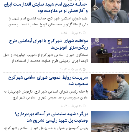
مکلف‌اند بدون فوت وقت، تعهدات خود را برای اتمام آخرین
حماسه تشییع امام شهید نمایش اقتدار ملت ایران
پازل ساماندهی این معبر ترافیکی و حیاتی عملیاتی کنند.
و آغاز فصلی نو در مقاومت بود
عضو شورای اسلامی شهر کرج حماسه تشییع امام شهید را
یکی از ماندگارترین صحنه‌های تاریخ معاصر دانست و ضمن
قدردانی از خادمان این مراسم، بر ضرورت بهره‌گیری از ظرفیت
۲۹ تیر ۰۵ - ۱۰:۲۵
حضور مردمی در چنین رویدادهایی و تداوم مسیر مقاومت و
موافقت شورای شهر کرج با اجرای آزمایشی طرح
وحدت ملی تأکید کرد.
رایگان‌سازی اتوبوس‌ها
سخنگوی شورای اسلامی شهر کرج از تصویب دوفوریت و اصل
لایحه اجرای آزمایشی طرح حمایت هدفمند از استفاده از
حمل‌ونقل عمومی خبر داد و گفت: همچنین اعضای شورا با
۲۹ تیر ۰۵ - ۱۰:۲۳
افزایش اعتبار پیش‌بینی‌شده برای تجلیل از خبرنگاران و
سرپرست روابط عمومی شورای اسلامی شهر کرج
برگزاری برنامه‌های روز خبرنگار موافقت کردند.
منصوب شد
با حکم رئیس شورای اسلامی شهر کرج، داریوش شهابی‌فرد به
عنوان سرپرست روابط عمومی شورای اسلامی شهر کرج
منصوب شد.
۲۹ تیر ۰۵ - ۱۰:۰۷
بزرگراه شهید سلیمانی در آستانه بهره‌برداری/
وضعیت پل شهید رئیسی تشریح شد
رئیس کمیسیون عمران و حمل‌ونقل شورای اسلامی شهر کرج،