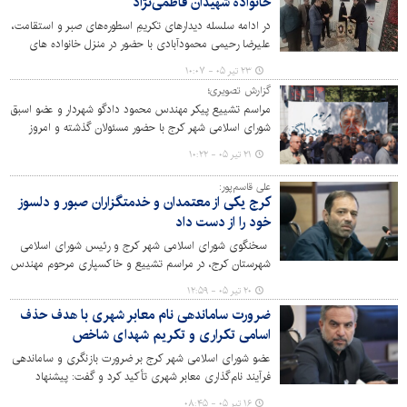
خانواده شهیدان فاطمی‌نژاد
در ادامه سلسله دیدارهای تکریمِ اسطوره‌های صبر و استقامت،
علیرضا رحیمی محمودآبادی با حضور در منزل خانواده های
معظم سردار شهید «وحید فاطمی‌نژاد» و شهید «محمدجواد
۲۳ تیر ۰۵ - ۱۰:۰۷
فاطمی‌نژاد»، ضمن پاسداشت مقام شامخ این دلاورمردان، بر
گزارش تصویری؛
تداوم مسیر خدمت به خانواده‌های معظم شهدا به‌عنوان
مراسم تشییع پیکر مهندس محمود دادگو شهردار و عضو اسبق
پرچمدارانِ واقعیِ فرهنگ مقاومت تأکید نمود.
شورای اسلامی شهر کرج با حضور مسئولان گذشته و امروز
شهر و استان برگزار شد.
۲۱ تیر ۰۵ - ۱۰:۲۲
علی قاسم‌پور:
کرج یکی از معتمدان و خدمتگزاران صبور و دلسوز
خود را از دست داد
سخنگوی شورای اسلامی شهر کرج و رئیس شورای اسلامی
شهرستان کرج، در مراسم تشییع و خاکسپاری مرحوم مهندس
محمود دادگو، وی را از چهره‌های مورد اعتماد مردم و از
۲۰ تیر ۰۵ - ۱۲:۵۹
مدیران اثرگذار تاریخ شورای اسلامی شهر کرج توصیف کرد.
ضرورت ساماندهی نام‌ معابر شهری با هدف حذف
اسامی تکراری و تکریم شهدای شاخص
عضو شورای اسلامی شهر کرج بر ضرورت بازنگری و ساماندهی
فرآیند نام‌گذاری معابر شهری تأکید کرد و گفت: پیشنهاد
می‌شود شهرداری با تعیین یک متولی مشخص و ایجاد بانک
۱۶ تیر ۰۵ - ۰۸:۴۵