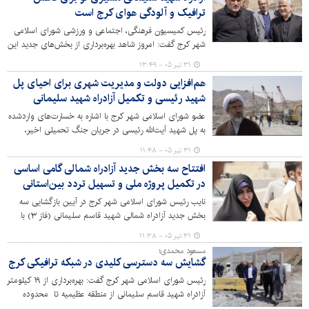
ترافیک و آلودگی هوای کرج است
رئیس کمیسیون فرهنگی، اجتماعی و ورزشی شورای اسلامی
شهر کرج گفت: امروز شاهد بهره‌برداری از بخش‌های جدید این
آزادراه هستیم؛ پروژه‌ای که می‌تواند تأثیر قابل توجهی در بهبود
۳۱ تیر ۰۵ - ۱۳:۴۹
وضعیت ترافیکی شهر کرج داشته باشد و بخشی از مشکلات
هم‌افزایی دولت و مدیریت شهری برای احیای پل
تردد شهروندان را کاهش دهد.
شهید رئیسی و تکمیل آزادراه شهید سلیمانی
عضو شورای اسلامی شهر کرج با اشاره به خسارت‌های واردشده
به پل شهید آیت‌الله رئیسی در جریان جنگ تحمیلی اخیر،
گفت: استانداری، شهرداری، شورای شهر و مجموعه‌های اجرایی
۳۱ تیر ۰۵ - ۱۱:۴۸
با تمام توان در حال پیگیری بازسازی و تکمیل این بخش از
افتتاح سه بخش جدید آزادراه شمالی گامی اساسی
پروژه هستند و شهروندان به‌زودی شاهد اخبار امیدوارکننده‌ای
در تکمیل پروژه ملی و تسهیل تردد بین‌استانی
در این حوزه خواهند بود.
نایب رئیس شورای اسلامی شهر کرج در آیین بازگشایی سه
بخش جدید آزادراه شمالی شهید قاسم سلیمانی (فاز ۳) با
تأکید بر نقش شورای ششم و مدیریت شهری در تسریع روند
۳۱ تیر ۰۵ - ۱۱:۳۸
اجرای این پروژه، گفت: آزادراه شمالی یکی از مهم‌ترین
مسعود محمدی؛
پروژه‌های عمرانی کشور است که علاوه بر خدمت‌رسانی به
گشایش سه دسترسی کلیدی در شبکه ترافیکی کرج
شهروندان کرج، مسیر تردد ۱۴ استان را نیز تسهیل خواهد کرد.
رئیس شورای اسلامی شهر کرج گفت: بهره‌برداری از ۱۹ کیلومتر
آزادراه شهید قاسم سلیمانی از منطقه عظیمیه تا محدوده
بهشت سکینه(س)، گام مهمی در تکمیل یکی از بزرگ‌ترین