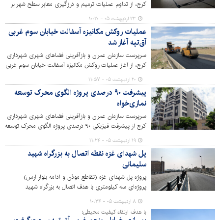
کرج، از تداوم عملیات ترمیم و درزگیری معابر سطح شهر بر
اساس خروجی پایش آسفالت خبر داد.
۲۳ اردیبهشت ۰۵ - ۱۰:۲۰
عملیات روکش مکانیزه آسفالت خیابان سوم غربی
آق‌تپه آغاز شد
سرپرست سازمان عمران و بازآفرینی فضاهای شهری شهرداری
کرج، از آغاز عملیات روکش مکانیزه آسفالت خیابان سوم غربی
آق‌تپه در راستای رویکرد عدالت محوری و توزیع عادلانه
۲۰ اردیبهشت ۰۵ - ۱۱:۵۷
امکانات شهری در مناطق کم برخوردار شهر کرج خبر داد.
پیشرفت ۹۰ درصدی پروژه الگوی محرک توسعه
نمازی‌خواه
سرپرست سازمان عمران و بازآفرینی فضاهای شهری شهرداری
کرج از پیشرفت فیزیکی ۹۰ درصدی پروژه الگوی محرک توسعه
مسکونی – تجاری نمازی خواه واقع در محله آسیاب برجی خبر
۱۹ اردیبهشت ۰۵ - ۱۱:۲۴
داد.
پل شهدای غزه نقطه اتصال به بزرگراه شهید
سلیمانی
پروژه‌ پل شهدای غزه (تقاطع موذن و ادامه بلوار ارس)
پروژه‌ای سه کیلومتری با هدف اتصال به بزرگراه شهید
سلیمانی و تسهیل در تردد شهروندان است.
۸ اردیبهشت ۰۵ - ۱۰:۳۶
با هدف ارتقاء کیفیت محیطی؛