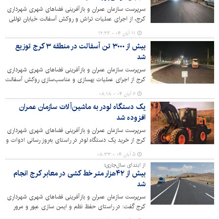
سرپرست سازمان عمران و بازآفرینی فضاهای شهری شهرداری
کرج، از اجرای عملیات تراش و روکش آسفالت خیابان توللی
پور واقع در بلوار ولیعصر(عج)، محله اکبرآباد مهرشهر خبر داد.
۱۱ آبان ۰۴ - ۱۲:۲۷
بیش از ۳۰۰۰ تن آسفالت در منطقه ۳ کرج توزیع
شد
سرپرست سازمان عمران و بازآفرینی فضاهای شهری شهرداری
کرج از اجرای عملیات بهسازی و مناسب‌سازی روکش آسفالت
معابر اصلی و فرعی منطقه ۳ کرج با تناژ مصرفی بیش از سه
۶ آبان ۰۴ - ۰۸:۱۸
هزار تن آسفالت خبر داد.
یک دستگاه لودر به ماشین‌آلات سازمان عمران
افزوده شد
سرپرست سازمان عمران و بازآفرینی فضاهای شهری شهرداری
کرج از خرید یک دستگاه لودر در راستای به‌روز رسانی ادوات و
ماشین‌آلات کارخانه آسفالت به عنوان بازوی اجرایی مدیریت
۵ آبان ۰۴ - ۰۸:۳۳
شهری کرج در تولید آسفالت مورد نیاز پروژه های شهری و
از ابتدای سال‌جاری؛
بهسازی روسازی‌های آسفالتی خبر داد.
بیش از ۴۲هزار متر خط کشی در معابر کرج انجام
شد
سرپرست سازمان عمران و بازآفرینی فضاهای شهری شهرداری
کرج گفت: در راستای حفظ نظم و ایمن سازی عبور و مرور
شهروندان، از ابتدای سال جاری، ۴۲ هزار و ۱۵۰ متر طول خط