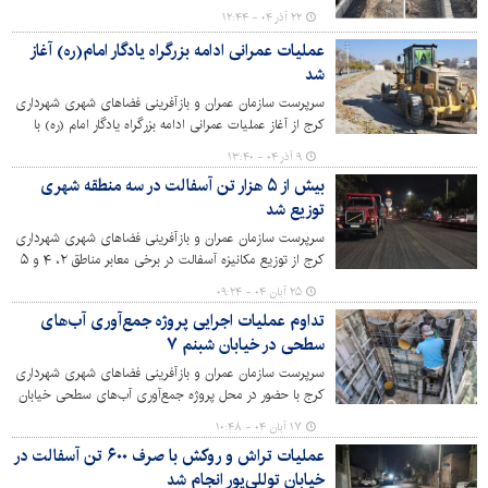
غربی آق تپه با رویکرد اقدام مشترک با اداره کل راه و
۲۲ آذر ۰۴ - ۱۲:۴۴
شهرسازی استان البرز خبر داد.
عملیات عمرانی ادامه بزرگراه یادگار امام(ره) آغاز
شد
سرپرست سازمان عمران و بازآفرینی فضاهای شهری شهرداری
کرج از آغاز عملیات عمرانی ادامه بزرگراه یادگار امام (ره) با
هدف افزایش ضریب ایمنی و تسهیل در عبور و مرور شهری
۹ آذر ۰۴ - ۱۳:۴۰
خبر داد.
بیش از ۵ هزار تن آسفالت در سه منطقه شهری
توزیع شد
سرپرست سازمان عمران و بازآفرینی فضاهای شهری شهرداری
کرج از توزیع مکانیزه آسفالت در برخی معابر مناطق ۲، ۴ و ۵
شهرداری کرج در راستای ادامه نهضت فراگیر آسفالت و تحول
۲۵ آبان ۰۴ - ۰۹:۲۴
در کالبد و نگهداشت شهر کرج خبر داد.
تداوم عملیات اجرایی پروژه جمع‌آوری آب‌های
سطحی در خیابان شبنم ۷
سرپرست سازمان عمران و بازآفرینی فضاهای شهری شهرداری
کرج با حضور در محل پروژه جمع‌آوری آب‌های سطحی خیابان
شبنم ۷، از ادامه عملیات اجرایی پروژه مذکور با هدف
۱۷ آبان ۰۴ - ۱۰:۴۸
پیشگیری از آبگرفتگی معابر در فصول بارندگی، تقویت سفره
عملیات تراش و روکش با صرف ۶۰۰ تن آسفالت در
های زیرزمینی و تامین آب برای فضای سبز خبر داد.
خیابان توللی‌پور انجام شد