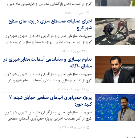
کرج در آستانه فصل بازگشایی مدارس و فرارسیدن ماه مهر از
تولید آسفالت مورد نیاز به منظور روکش محوطه مدارس دولتی
۹ مهر ۰۴ - ۱۱:۵۹
در سطح استان البرز در قالب طرح نوسازی مدارس، با هدف
اجرای عملیات همسطح سازی دریچه های سطح
ارتقای کیفیت فضاهای آموزشی خبر داد.
شهر کرج
سرپرست سازمان عمران و بازآفرینی فضاهای شهری شهرداری
کرج از آغاز عملیات اجرایی پروژه همسطح سازی دریچه های
سطح شهر کرج در راستای ایمن سازی معابر و سهولت در تردد
۳۱ شهریور ۰۴ - ۱۰:۱۶
وسایل نقلیه شهروندان خبر داد.
تداوم بهسازی و ساماندهی آسفالت معابر شهری در
مناطق ۱۰‌گانه
سرپرست سازمان عمران و بازآفرینی فضاهای شهری شهرداری
کرج از تداوم بهسازی و ساماندهی آسفالت معابر شهری در
سطح مناطق ۱۰ گانه شهرداری کرج با هدف ارتقای کیفی
۱۸ شهریور ۰۴ - ۰۹:۳۵
آسفالت معابر، روان‌سازی تردد وسایل نقلیه و تأمین آسایش
پروژه جمع‌آوری آب‌های سطحی خیابان شبنم ۷
شهروندان خبر داد.
کلید خورد
سرپرست سازمان عمران و بازآفرینی فضاهای شهری شهرداری
کرج از آغاز عملیات اجرایی پروژه جمع‌آوری آب‌های سطحی
خیابان شبنم ۷ با هدف پیشگیری از آبگرفتگی معابر در فصول
۱۲ شهریور ۰۴ - ۱۲:۳۴
بارندگی، تقویت سفره‌های زیرزمینی و تامین آب برای فضای
سبز خبر داد.