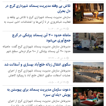
تلاش بی وقفه مدیریت پسماند شهرداری کرج در
دل بحران
سازمان مدیریت پسماند شهرداری کرج با تلاش بی وقفه و
فعالیت شبانه‌روزی در نا آرامی‌ها و اغتشاشات اخیر، نسبت به
خدمت‌رسانی به شهروندان اقدام کرد و طی این روزها وقفه‌ای
۲۹ دی ۰۴ - ۱۰:۰۳
در امور رفت و روب شهر ایجاد نشد.
ماهانه حدود ۲۰۰ تُن پسماند پزشکی در کرج
جمع‌آوری می‌شود
مدیرعامل سازمان مدیریت پسماند شهرداری کرج گفت: ماهیانه
حدود ۲۰۰ تُن پسماند پزشکی از ۹۰۰ مرکز درمانی سطح شهر
کرج جمع‌آوری می‌شود.
۸ دی ۰۴ - ۱۳:۳۱
سکوی انتقال زباله خلج‌آباد بهسازی و آسفالت شد
مدیرعامل سازمان مدیریت پسماند شهرداری کرج از اجرای
عملیات آسفالت سکوی انتقال خلج آباد با رویکرد کاهش
مخاطرات زیست محیطی خبر داد.
۲۹ آذر ۰۴ - ۰۸:۵۰
دعوت سازمان مدیریت پسماند برای پیوستن به
پویش «یلدای سبز»
مدیرعامل سازمان مدیریت پسماند شهرداری کرج از اجرای
پویش «یلدای سبز» در سطح این کلانشهر خبر داد و از