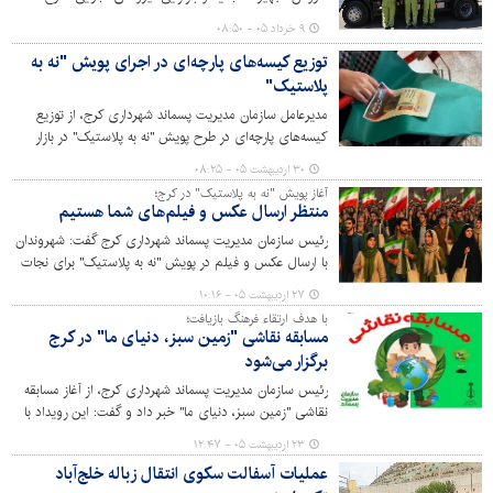
ساماندهی صنوف پُر زباله با رویکردی دقیق‌تر و هدفمند دنبال
۹ خرداد ۰۵ - ۰۸:۵۰
می‌شود.
توزیع کیسه‌های پارچه‌ای در اجرای پویش "نه به
پلاستیک"
مدیرعامل سازمان مدیریت پسماند شهرداری کرج، از توزیع
کیسه‌های پارچه‌ای در طرح پویش "نه به پلاستیک" در بازار
روزهای کرج خبر داد.
۳۰ اردیبهشت ۰۵ - ۰۸:۲۵
آغاز پویش "نه به پلاستیک" در کرج؛
منتظر ارسال عکس و فیلم‌های شما هستیم
رئیس سازمان مدیریت پسماند شهرداری کرج گفت: شهروندان
با ارسال عکس و فیلم در پویش "نه به پلاستیک" برای نجات
شهرمان، مشارکت کنند.
۲۷ اردیبهشت ۰۵ - ۱۰:۱۶
با هدف ارتقاء فرهنگ بازیافت؛
مسابقه نقاشی "زمین سبز، دنیای ما" در کرج
برگزار می‌شود
رئیس سازمان مدیریت پسماند شهرداری کرج، از آغاز مسابقه
نقاشی "زمین سبز، دنیای ما" خبر داد و گفت: این رویداد با
هدف ترویج فرهنگ بازیافت و آگاهی زیست محیطی برگزار
۲۳ اردیبهشت ۰۵ - ۱۲:۴۷
می‌شود.
عملیات آسفالت سکوی انتقال زباله خلج‌آباد