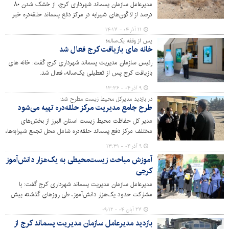
مدیرعامل سازمان پسماند شهرداری کرج، از خشک شدن ۸۰
درصد از لاگون‌های شیرابه در مرکز دفع پسماند حلقه‌دره خبر
داد و اعلام کرد: در حال حاضر عملیات اجرایی ایزوله‌سازی و
۱۱ آذر ۰۴ - ۱۴:۱۷
تقویت دیواره حوضچه‌های ذخیره‌سازی با استفاده از
پس از وقفه یک‌ساله؛
روش‌های علمی آغاز شده است.
خانه های بازیافت کرج فعال شد
رئیس سازمان مدیریت پسماند شهرداری کرج گفت: خانه های
بازیافت کرج پس از تعطیلی یک‌ساله، فعال شد.
۹ آذر ۰۴ - ۱۳:۳۶
در بازدید مدیرکل محیط زیست مطرح شد:
طرح جامع مدیریت مرکز حلقه‌دره تهیه می‌شود
مدیر کل حفاظت محیط زیست استان البرز از بخش‌های
مختلف مرکز دفع پسماند حلقه‌دره شامل محل تجمع شیرابه‌ها،
دفن پسماند، خط تولید کمپوست، لندفیل مهندسی- بهداشتی
۹ آذر ۰۴ - ۱۳:۳۱
و بخش بی‌خطرسازی پسماندهای پزشکی بازدید کرد.
آموزش مباحث زیست‌محیطی به یک‌هزار دانش‌آموز
کرجی
مدیرعامل سازمان مدیریت پسماند شهرداری کرج گفت: با
مشارکت حدود یک‌هزار دانش‌آموز، طی روزهای گذشته بیش
از ۱۰ مدرسه تحت پوشش طرح‌های آموزشی سه‌شنبه‌های سبز
۲۷ آبان ۰۴ - ۰۹:۱۲
و مدرسه سبز- شهر پاک قرار گرفتند.
بازدید مدیرعامل سازمان مدیریت پسماند کرج از