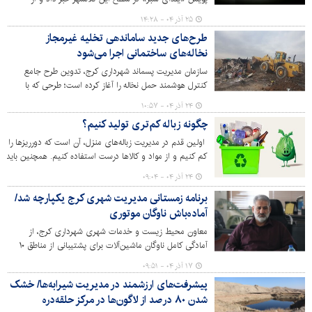
شهروندان دعوت کرد به این پویش بپیوندند.
۲۵ آذر ۰۴ - ۱۴:۲۸
طرح‌های جدید ساماندهی تخلیه غیرمجاز
نخاله‌های ساختمانی اجرا می‌شود
سازمان مدیریت پسماند شهرداری کرج، تدوین طرح جامع
کنترل هوشمند حمل نخاله را آغاز کرده است؛ طرحی که با
استفاده از فناوری‌های نوین و مشارکت شهروندان، امکان
۲۴ آذر ۰۴ - ۱۰:۵۷
ردیابی، نظارت و کنترل دقیق بر حمل و نقل نخاله‌ها را فراهم
چگونه زباله کم‌تری تولید کنیم؟
خواهد کرد.
اولین قدم در مدیریت زباله‌های منزل، آن است که دورریزها را
کم کنیم و از مواد و کالاها درست استفاده کنیم. همچنین باید
راه‌های استفاده مجدد را یاد بگیریم و در نهایت زباله‌های منزل
۲۴ آذر ۰۴ - ۰۹:۰۴
را تفکیک کنیم.
برنامه زمستانی مدیریت شهری کرج یکپارچه شد/
آماده‌باش ناوگان موتوری
معاون محیط زیست و خدمات شهری شهرداری کرج، از
آمادگی کامل ناوگان ماشین‌آلات برای پشتیبانی از مناطق ۱۰
گانه در عملیات زمستانی خبر داد و گفت: جلسه هماهنگی
۱۷ آذر ۰۴ - ۰۹:۵۱
برای این منظور برگزار شده است.
پیشرفت‌های ارزشمند در مدیریت شیرابه‌ها/ خشک
شدن ۸۰ درصد از لاگون‌ها در مرکز حلقه‌دره