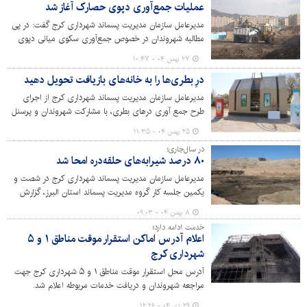
عملیات جمع‌آوری دپوی حصارک آغاز شد
مدیرعامل سازمان مدیریت پسماند شهرداری کرج گفت: در پی
مطالبه شهروندان در خصوص جمع‌آوری سکوی میانی دپوی
حصارک در بلوار ناصربخت، عملیات جمع‌آوری این محل آغاز
۲۷ بهمن ۰۴ - ۱۰:۴۷
شد.
درِ بطری‌ها را به خانه‌های بازیافت تحویل دهید
مدیرعامل سازمان مدیریت پسماند شهرداری کرج از اجرای
طرح جمع آوری درهای بطری، با مشارکت شهروندان و پرسنل
این سازمان خبر داد.
۲۵ بهمن ۰۴ - ۱۱:۳۵
در سال‌جاری؛
۸۰ درصد شیرابه‌های حلقه‌دره امحا شد
مدیرعامل سازمان مدیریت پسماند شهرداری کرج در شصت و
یکمین جلسه کار گروه مدیریت پسماند استان البرز، گزارش
جامعی از مدیریت پسماندهای عادی، عفونی و نخاله‌های
۸ بهمن ۰۴ - ۰۹:۰۳
ساختمانی ارائه داد و گفت: مدیریت شهری توانست در سال
خدمت ادامه دارد؛
جاری حدود ۸۰ درصد از شیرابه‌های مرکز دفن زباله حلقه‌دره را
اعلام آدرس اماکن استقرار موقت مناطق ۱ و ۵
امحا کند.
شهرداری کرج
آدرس محل استقرار موقت مناطق ۱ و ۵ شهرداری کرج جهت
مراجعه شهروندان و دریافت خدمات مربوطه اعلام شد.
۲۹ دی ۰۴ - ۱۲:۲۶