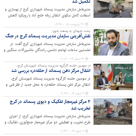
تکمیل شد
مدیرعامل سازمان مدیریت پسماند شهرداری کرج از بهسازی و
آسفالت کامل سکوی انتقال زباله خلج آباد با رویکرد کاهش
مخاطرات زیست محیطی خبر داد.
۲۰ اردیبهشت ۰۵ - ۰۹:۲۸
پشت جبهه‌ای به وسعت شهر؛
نقش‌آفرینی سازمان مدیریت پسماند کرج در جنگ
مدیرعامل سازمان مدیریت پسماند شهرداری کرج گفت: در
نخستین ساعات تهاجم دشمن، رانندگان ماشین‌آلات سنگین و
نیروهای عملیاتی، بی‌درنگ در صحنه حاضر شدند. با آمادگی
۲۱ اسفند ۰۴ - ۰۱:۰۶
کامل و هماهنگی منسجم، مسیرها را باز کردند، موانع را جابه‌جا
در سومین جلسه کارگروه مدیریت پسماند شهرستان کرج،
نموده و پشتیبانی بی‌وقفه‌ای از عملیات امداد و نجات ارائه
انتقال مرکز دفن پسماند از حلقه‌دره بررسی شد
دادند. این حضور سازمان‌یافته، جلوه‌ای از تعهد و
در سومین جلسه کارگروه مدیریت پسماند شهرستان کرج،
مسئولیت‌پذیری در بحران است.
انتقال مرکز دفن پسماند حلقه‌دره به محل جدید از نظر فنی و
اقتصادی بررسی شد.
۲ اسفند ۰۴ - ۱۱:۳۶
۲ مرکز غیرمجاز تفکیک و دپوی پسماند در کرج
تخریب شد
مدیرعامل سازمان مدیریت پسماند شهرداری کرج، از اجرای
طرح تخریب و تعطیلی دو مرکز غیرمجاز جمع‌آوری، تفکیک و
دپوی پسماند در محدوده منطقه ۶ کلان‌شهر کرج خبر داد.
۲ اسفند ۰۴ - ۱۱:۳۳