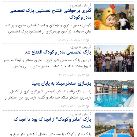
کودک، باعث شد بخشی از گزارش‌های تصویری این روز را به
گزارش تصویری؛
عکس‌هایی از سایر رسانه‌ها و عکاسان شهر اختصاص دهیم.
گذری بر حواشی افتتاح نخستین پارک تخصصی
عکس‌های این گزارش توسط عکاسان خبرگزاری دانشجو تهیه
مادر و کودک
شده است.
گرمای حضور مادران و کودکان و ایجاد فضایی مفرح و پرنشاط
برای خانواده، در آیین بهره‌برداری از نخستین پارک تخصصی
مادر و کودک در کرج مشهود بود. این پارک با وسعت ۴۲ هزار
۱۳ خرداد ۰۵ - ۰۹:۵۹
متر مربع، فرصتی عالی برای تفریح و گذراندن اوقات فراغت
گزارش تصویری؛
برای خانواده‌ها فراهم آورده است.
پارک تخصصی مادر و کودک افتتاح شد
دومین پارک تخصصی شهر کرج با عنوان «مادر و کودک» عصر
امروز سه‌شنبه ۱۲ خردادماه با حضور هادی ساعی رئیس
فدراسیون تکواندو، اعضای شورای اسلامی شهر، اصحاب رسانه
۱۲ خرداد ۰۵ - ۲۱:۳۹
و شهروندان افتتاح شد.
بازسازی استخر میلاد به پایان رسید
رئیس اداره رفاه و اماکن تفریحی شهرداری کرج از تکمیل
بازسازی استخر میلاد خبر داد و گفت: بازسازی این استخر از
دی‌ماه سال گذشته شروع شد و از ابتدای هفته جاری به
۱۲ خرداد ۰۵ - ۰۹:۰۳
چرخه خدمت به پرسنل وارد شد. در این عملیات سیستم
گزارش تصویری؛
گرمایشی، نورپردازی، سیستم سختی‌گیر آب، دوش‌ها،
پارک "مادر و کودک" از آنچه که بود تا آنچه که
شیرآلات، سقف، رختکن و بسیاری از ایرادات فنی از جمله
هست
حوضچه استخر بروزرسانی و رفع شد.
پارک مادر و کودک با مساحتی معادل ۴۶ هزار متر مربع و