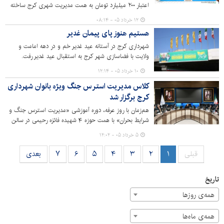
اعتبار ۲۰۰ میلیارد تومان به همت مدیریت شهری کرج ساخته
شده است. این پارک روز سه‌شنبه ۱۲ خردادماه با حضور
۱۲ خرداد ۰۵ - ۰۸:۱۴
مسئولان، اصحاب رسانه و مردم در منطقه حصارک بالا، خیابان
هستیم هنوز پای پیمان غدیر
بنی نجار افتتاح خواهد شد.
شهرداری کرج در آستانه عید غدیر خم و در دهه امامت و
ولایت با فضاسازی شهر کرج به استقبال عید غدیر رفت.
۱۰ خرداد ۰۵ - ۱۲:۱۴
کلاس مدیریت استرس جنگ ویژه بانوان شهرداری
کرج برگزار شد
هم‌زمان با روز عرفه، دوره آموزشی «مدیریت استرس جنگ و
شرایط بحران» با همت حوزه ۴ شهیده فائزه رحیمی در سالن
جلسات شهدای شهرداری کرج برگزار شد. این برنامه که با هدف
۵ خرداد ۰۵ - ۱۲:۰۲
ارتقای تاب‌آوری بانوان تشکیل شد، در پایان با برگزاری مراسم
قرعه‌کشی و اهدای هدایا به مناسبت فرا رسیدن عید سعید
قبلی
۱
۲
۳
۴
۵
۶
۷
بعدی
قربان به شرکت‌کنندگان، به کار خود پایان داد.
تاریخ
همه‌ی روزها
همه‌ی ماه‌ها