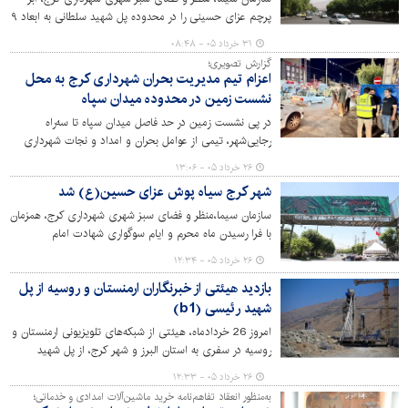
پرچم عزای حسینی را در محدوده پل شهید سلطانی به ابعاد ۹
در ۱۶ متر به نشانه عزا به اهتزاز درآورد.
۳۱ خرداد ۰۵ - ۰۸:۴۸
گزارش تصویری؛
اعزام تیم مدیریت بحران شهرداری کرج به محل
نشست زمین در محدوده میدان سپاه
در پی نشست زمین در حد فاصل میدان سپاه تا سه‌راه
رجایی‌شهر، تیمی از عوامل بحران و امداد و نجات شهرداری
کرج به محل حادثه اعزام شده و ضمن بررسی عوامل، مشکل را
۲۶ خرداد ۰۵ - ۱۳:۰۶
برطرف کردند.
شهر کرج سیاه پوش عزای حسین(ع) شد
سازمان سیما،منظر و فضای سبز شهری شهرداری کرج، همزمان
با فرا رسیدن ماه محرم و ایام سوگواری شهادت امام
حسین(ع) اقدام به فضاسازی و اکران طرح‌های فرهنگی در
۲۶ خرداد ۰۵ - ۱۲:۳۴
سطح مناطق ۱۰گانه کرده است.
بازدید هیئتی از خبرنگاران ارمنستان و روسیه از پل
شهید رئیسی (b1)
امروز 26 خردادماه، هیئتی از شبکه‌های تلویزیونی ارمنستان و
روسیه در سفری به استان البرز و شهر کرج، از پل شهید
رئیسی به‌عنوان سند جنایات دشمن آمریکایی- صهیونیستی
۲۶ خرداد ۰۵ - ۱۲:۳۳
دیدن کردند.
به‌منظور انعقاد تفاهم‌نامه خرید ماشین‌آلات امدادی و خدماتی؛