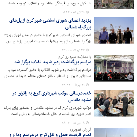
به اکران طرح‌های فرهنگی بیانات رهبر انقلاب درباره‌ حماسه
عظیم بدرقه آقای شهید ایران و تبیین مسائل مهم کشور کرده
۳۰ تیر ۰۵ - ۱۱:۴۲
است.
بازدید اعضای شورای اسلامی شهر کرج از پل‌های
بزرگ‌راه شمالی
اعضای شورای اسلامی شهر کرج با حضور در محل اجرای پروژه
بزرگ‌راه شمالی، از روند پیشرفت عملیات اجرایی پل‌های این
پروژه بازدید کرده و در جریان آخرین اقدامات و برنامه‌های
۲۳ تیر ۰۵ - ۱۳:۰۶
اجرایی قرار گرفتند.
با مشارکت شهرداری کرج؛
مراسم بزرگداشت رهبر شهید انقلاب برگزار شد
مراسم بزرگداشت رهبر شهید انقلاب با حضور گسترده مردم،
مسئولان شهری و استانی، خانواده‌های معظم شهدا در مصلای
بزرگ امام خمینی(ره) برگزار شد.
۲۱ تیر ۰۵ - ۱۳:۳۲
خدمت‌رسانی موکب شهرداری کرج به زائران در
مشهد مقدس
موکب شهرداری کرج که در مشهد مقدس و به‌منظور برای بدرقه
امام شهید برپا شده، در حال خدمات‌رسانی به زائران است.
۱۸ تیر ۰۵ - ۱۸:۱۴
گزارش تصویری؛
تمام ظرفیت حمل و نقل کرج در مراسم وداع و