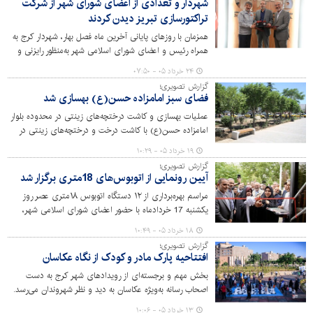
شهردار و تعدادی از اعضای شورای شهر از شرکت
تراکتورسازی تبریز دیدن کردند
همزمان با روزهای پایانی آخرین ماه فصل بهار، شهردار کرج به
همراه رئیس و اعضای شورای اسلامی شهر به‌منظور رایزنی و
انعقاد تفاهم برای خرید خودروهای امدادی، آتش‌نشانی و
۲۴ خرداد ۰۵ - ۰۷:۵۰
خدمات شهری راهی آذربایجان شرقی شدند و از قطب صنعت
گزارش تصویری؛
تولید ماشین‌های سنگین کشور -شرکت تراکتورسازی تبریز-
فضای سبز امامزاده حسن(ع) بهسازی شد
دیدن کردند.
عملیات بهسازی و کاشت درختچه‌های زینتی در محدوده بلوار
امامزاده حسن(ع) با کاشت درخت و درختچه‌های زینتی در
تمامی فضاهای قابل کاشت این عرصه با 6 اصله نارون ، چهار
۱۹ خرداد ۰۵ - ۱۰:۲۹
اصله سرو شیراز ، یک‌هزار بوته درختچه‌های پیراکانتا، 900
گزارش تصویری؛
بوته زرشک و 35 بوته بِه‌ ژاپنی تکمیل شد .
آیین رونمایی از اتوبوس‌های 18متری برگزار شد
مراسم بهره‌برداری از ۱۲ دستگاه اتوبوس ۱۸متری عصر روز
یکشنبه 17 خردادماه با حضور اعضای شورای اسلامی شهر،
شهردار و مدیران شهری کرج برگزار شد.
۱۸ خرداد ۰۵ - ۱۰:۴۹
گزارش تصویری؛
افتتاحیه پارک مادر و کودک از نگاه عکاسان
بخش مهم و برجسته‌ای از رویدادهای شهر کرج به دست
اصحاب رسانه به‌ویژه عکاسان به دید و نظر شهروندان می‌رسد.
حضور پررنگ عکاسان در مراسم افتتاح پارک تخصصی مادر و
۱۳ خرداد ۰۵ - ۱۰:۰۶