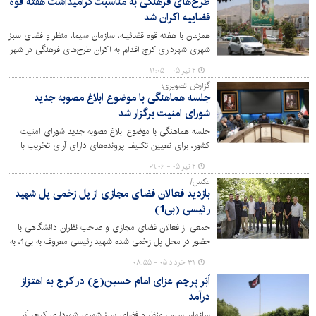
طرح‌های فرهنگی به مناسبت گرامیداشت هفته قوه
قضاییه اکران شد
همزمان با هفته قوه قضائیـه، سازمان سیما، منظر و فضای سبز
شهری شهرداری کرج اقدام به اکران طرح‌های فرهنگی در شهر
کرج کرده است.
۲ تیر ۰۵ - ۱۱:۰۵
گزارش تصویری؛
جلسه هماهنگی با موضوع ابلاغ مصوبه جدید
شورای امنیت برگزار شد
جلسه هماهنگی با موضوع ابلاغ مصوبه جدید شورای امنیت
کشور، برای تعیین تکلیف پرونده‌های دارای آرای تخریب با
حضور قائم‌مقام شهردار، معاون مالی و اقتصادی، شهرسازی و
۲ تیر ۰۵ - ۰۹:۰۶
معماری، مدیران مناطق و حوزه‌های مرتبط برگزار شد.
عکس/
بازدید فعالان فضای مجازی از پل زخمی پل شهید
رئیسی (بی1)
جمعی از فعالان فضای مجازی و صاحب نظران دانشگاهی با
حضور در محل پل زخمی شده شهید رئیسی معروف به بی1، به
عنوان یکی از جنایات جنگی حمله اخیر محور آمریکایی -
۳۱ خرداد ۰۵ - ۰۸:۵۵
صهیونی به کشورمان، قامتِ خمیده اما استوار این شاهکار
اَبَر پرچم عزای امام حسین(ع) در کرج به اهتزاز
مهندسی ایران را به تماشا نشستند.
درآمد
سازمان سیما، منظر و فضای سبز شهری شهرداری کرج، اَبَر