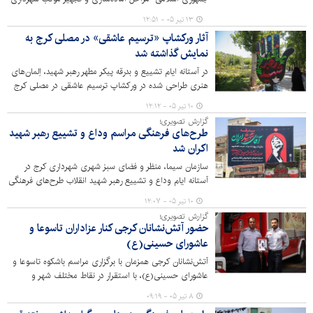
کرج در محل مسجد 72 تن میدان آزادی آغاز شد؛ این موکب
۱۳ تیر ۰۵ - ۱۲:۵۱
با ارائه خدمات فرهنگی و پذیرایی، میزبان عزاداران و شرکت
آثار ورکشاپ «ترسیم عاشقی» در مصلی کرج به
کنندگان در مراسم است. گزارش تصویری: پوریا ترابی
نمایش گذاشته شد
در آستانه ایام تشییع و بدرقه پیکر مطهر رهبر شهید، اِلمان‌های
هنری طراحی شده در ورکشاپ ترسیم عاشقی در مصلی کرج
در معرض دید عموم قرار گرفت.
۱۰ تیر ۰۵ - ۱۲:۱۲
گزارش تصویری؛
طرح‌های فرهنگی مراسم وداع و تشییع رهبر شهید
اکران شد
سازمان سیما، منظر و فضای سبز شهری شهرداری کرج در
آستانه ایام وداع و تشییع رهبر شهید انقلاب طرح‌های فرهنگی
متناسب را در شهر کرج اکران کرد.
۱۰ تیر ۰۵ - ۱۲:۰۷
گزارش تصویری؛
حضور آتش‌نشانان کرجی کنار عزاداران تاسوعا و
عاشورای حسینی(ع)
آتش‌نشانان کرجی همزمان با برگزاری مراسم باشکوه تاسوعا و
عاشورای حسینی(ع)، با استقرار در نقاط مختلف شهر و
آمادگی کامل عملیاتی، ایمنی عزاداران را تامین کردند.
۸ تیر ۰۵ - ۰۹:۱۹