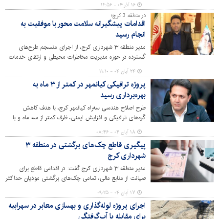
شهرداری منطقه ۳ و اداره کل راه و شهرسازی استان البرز با
۱۶ آذر ۰۴ - ۱۲:۵۶
هفت میلیارد تومان اعتبار آغاز شد.
در منطقه 3 کرج؛
اقدامات پیشگیرانه سلامت محور با موفقیت به
انجام رسید
مدیر منطقه ۳ شهرداری کرج، از اجرای منسجم طرح‌های
گسترده در حوزه مدیریت مخاطرات محیطی و ارتقای خدمات
شهری با نظارت مستمر منطقه خبر داد و تأکید کرد: این
۲۴ آبان ۰۴ - ۱۱:۱۰
اقدامات، گام بلندی برای ارتقای بهداشت، ایمنی و چهره
پروژه ترافیکی کیانمهر در کمتر از ۳ ماه به
شهری منطقه بوده است.
بهره‌برداری رسید
طرح اصلاح هندسی سه‌راه کیانمهر کرج، با هدف کاهش
گره‌های ترافیکی و افزایش ایمنی، ظرف کمتر از سه ماه و با
پیگیری‌های مدیر منطقه ۳ شهرداری کرج با موفقیت به
۱۸ آبان ۰۴ - ۰۸:۴۶
بهره‌برداری رسید.
پیگیری قاطع چک‌های برگشتی در منطقه ۳
شهرداری کرج
مدیر منطقه ۳ شهرداری کرج گفت: در اقدامی قاطع برای
صیانت از منابع مالی، تمامی چک‌های برگشتی مودیان حداکثر
ظرف یک هفته وارد فرآیند پیگیری قضایی می‌شود.
۱۷ آبان ۰۴ - ۰۹:۲۵
اجرای پروژه لوله‌گذاری و بهسازی معابر در سهرابیه
برای مقابله با آب‌گرفتگی