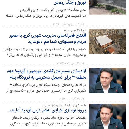
نوروز و جنگ رمضان
مدیر منطقه ۳ شهرداری کرج گفت: در پی افزایش
ساخت‌وسازهای غیرمجاز در ایام نوروز و جنگ رمضان، منطقه
۳ شهرداری کرج با دستور قضایی و همکاری نیروی انتظامی،
۱۷ فروردین ۰۵ - ۱۳:۳۵
هفت مورد دیوارکشی، سقف مازاد و بنای فاقد مجوز را تخریب
فردا ۲۱ بهمن ماه؛
و قلع و قمع کرد.
افتتاح فجرانه‌های مدیریت شهری کرج با حضور
مردم و مسئولان؛ شما هم دعوت‌اید
همزمان با ایام الله دهه فجر، دو پروژه سوله چندمنظوره ورزشی
و مدیریت بحران منطقه ۳ و فاز دوم بازگشایی ادامه بزرگراه
یادگار امام رضوان الله (کنارگذر مهرشهر) فردا، ۲۱ بهمن‌ماه، با
۲۰ بهمن ۰۴ - ۰۹:۵۲
حضور مردم، مسئولان و اصحاب رسانه به بهره‌برداری می‌رسد.
آزادسازی مسیرهای کلیدی مهرشهر و آق‌تپه/ عزم
منطقه ۳ برای تسهیل دسترسی به فرودگاه پیام
در ادامه برنامه‌های توسعه شبکه معابر غرب کرج، منطقه ۳
شهرداری کرج، با آزادسازی حدود پنج هزار و ۵۰۰ مترمربع از
اراضی در دو مسیر استراتژیک مهرشهر و آق‌تپه، گام مهمی در
۱۹ آذر ۰۴ - ۰۹:۵۷
رفع موانع ترافیکی و بهبود دسترسی ساکنان چندین منطقه به
با همکاری اداره کل راه و شهرسازی؛
فرودگاه پیام برداشت.
پروژه نوسازی خیابان پنجم غربی آق‌تپه آغاز شد
عملیات اجرایی پروژه ساماندهی و ارتقای زیرساخت‌های
شهری در خیابان پنجم غربی محله آق‌تپه کرج، با همکاری