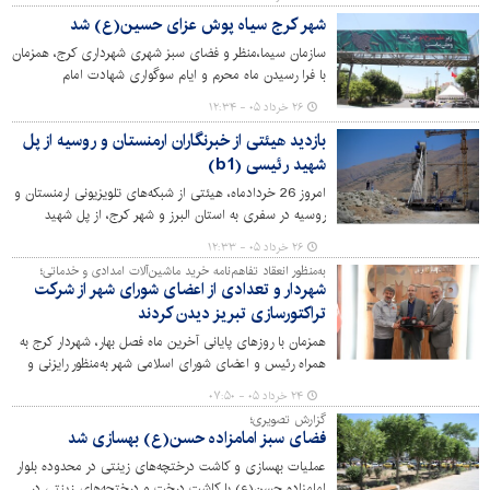
برطرف کردند.
شهر کرج سیاه پوش عزای حسین(ع) شد
سازمان سیما،منظر و فضای سبز شهری شهرداری کرج، همزمان
با فرا رسیدن ماه محرم و ایام سوگواری شهادت امام
حسین(ع) اقدام به فضاسازی و اکران طرح‌های فرهنگی در
۲۶ خرداد ۰۵ - ۱۲:۳۴
سطح مناطق ۱۰گانه کرده است.
بازدید هیئتی از خبرنگاران ارمنستان و روسیه از پل
شهید رئیسی (b1)
امروز 26 خردادماه، هیئتی از شبکه‌های تلویزیونی ارمنستان و
روسیه در سفری به استان البرز و شهر کرج، از پل شهید
رئیسی به‌عنوان سند جنایات دشمن آمریکایی- صهیونیستی
۲۶ خرداد ۰۵ - ۱۲:۳۳
دیدن کردند.
به‌منظور انعقاد تفاهم‌نامه خرید ماشین‌آلات امدادی و خدماتی؛
شهردار و تعدادی از اعضای شورای شهر از شرکت
تراکتورسازی تبریز دیدن کردند
همزمان با روزهای پایانی آخرین ماه فصل بهار، شهردار کرج به
همراه رئیس و اعضای شورای اسلامی شهر به‌منظور رایزنی و
انعقاد تفاهم برای خرید خودروهای امدادی، آتش‌نشانی و
۲۴ خرداد ۰۵ - ۰۷:۵۰
خدمات شهری راهی آذربایجان شرقی شدند و از قطب صنعت
گزارش تصویری؛
تولید ماشین‌های سنگین کشور -شرکت تراکتورسازی تبریز-
فضای سبز امامزاده حسن(ع) بهسازی شد
دیدن کردند.
عملیات بهسازی و کاشت درختچه‌های زینتی در محدوده بلوار
امامزاده حسن(ع) با کاشت درخت و درختچه‌های زینتی در