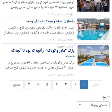
دومین پارک تخصصی شهر کرج با عنوان «مادر و کودک» عصر
امروز سه‌شنبه ۱۲ خردادماه با حضور هادی ساعی رئیس
فدراسیون تکواندو، اعضای شورای اسلامی شهر، اصحاب رسانه
۱۲ خرداد ۰۵ - ۲۱:۳۹
و شهروندان افتتاح شد.
بازسازی استخر میلاد به پایان رسید
رئیس اداره رفاه و اماکن تفریحی شهرداری کرج از تکمیل
بازسازی استخر میلاد خبر داد و گفت: بازسازی این استخر از
دی‌ماه سال گذشته شروع شد و از ابتدای هفته جاری به
۱۲ خرداد ۰۵ - ۰۹:۰۳
چرخه خدمت به پرسنل وارد شد. در این عملیات سیستم
گزارش تصویری؛
گرمایشی، نورپردازی، سیستم سختی‌گیر آب، دوش‌ها،
پارک "مادر و کودک" از آنچه که بود تا آنچه که
شیرآلات، سقف، رختکن و بسیاری از ایرادات فنی از جمله
هست
حوضچه استخر بروزرسانی و رفع شد.
پارک مادر و کودک با مساحتی معادل ۴۶ هزار متر مربع و
اعتبار ۲۰۰ میلیارد تومان به همت مدیریت شهری کرج ساخته
شده است. این پارک روز سه‌شنبه ۱۲ خردادماه با حضور
۱۲ خرداد ۰۵ - ۰۸:۱۴
مسئولان، اصحاب رسانه و مردم در منطقه حصارک بالا، خیابان
بنی نجار افتتاح خواهد شد.
قبلی
۱
۲
۳
۴
۵
۶
۷
بعدی
تاریخ
همه‌ی روزها