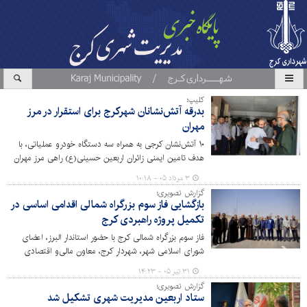
کلیپ؛
بدرقه آتش‌نشانان شهرکرج برای استقرار در مرز
مهران
۱۰ آتش‌نشان کرجی به همراه سه دستگاه خودرو عملیاتی، با
هدف تامین ایمنی زائران اربعین حسینی(ع) راهی مرز مهران
شدند.
۳ مرداد ۰۵ - ۱۰:۱۸
گزارش تصویری؛
بازگشایی فاز سوم بزرگراه شمالی اقدامی اساسی در
تکمیل پروژه راهبردی کرج
فاز سوم بزرگراه شمالی کرج با حضور استاندار البرز، اعضای
شورای اسلامی شهر، شهردار کرج، معاون مالی‌و اقتصادی
شهرداری کرج و جمعی از مسئولان استانی و شهری بازگشایی
۳۱ تیر ۰۵ - ۱۴:۲۳
شد؛ پروژه‌ای راهبردی که گامی مهم در تکمیل مسیر ارتباطی
گزارش تصویری؛
شهر و تسهیل تردد در کلان‌شهر کرج به شمار می‌رود.
ستاد اربعین مدیریت شهری تشکیل شد