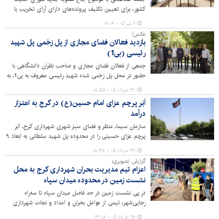
کشور، برای تعیین تکلیف پرونده‌های دارای آرای تخریب با
حضور قائم‌مقام شهردار، معاون مالی و اقتصادی، شهرسازی و
۲ تیر ۰۵ - ۰۹:۰۶
معماری، مدیران مناطق و حوزه‌های مرتبط برگزار شد.
عکس/
بازدید فعالان فضای مجازی از پل زخمی پل شهید
رئیسی (بی1)
جمعی از فعالان فضای مجازی و صاحب نظران دانشگاهی با
حضور در محل پل زخمی شده شهید رئیسی معروف به بی1، به
عنوان یکی از جنایات جنگی حمله اخیر محور آمریکایی -
۳۱ خرداد ۰۵ - ۰۸:۵۵
صهیونی به کشورمان، قامتِ خمیده اما استوار این شاهکار
اَبَر پرچم عزای امام حسین(ع) در کرج به اهتزاز
مهندسی ایران را به تماشا نشستند.
درآمد
سازمان سیما، منظر و فضای سبز شهری شهرداری کرج، اَبَر
پرچم عزای حسینی را در محدوده پل شهید سلطانی به ابعاد ۹
در ۱۶ متر به نشانه عزا به اهتزاز درآورد.
۳۱ خرداد ۰۵ - ۰۸:۴۸
گزارش تصویری؛
اعزام تیم مدیریت بحران شهرداری کرج به محل
نشست زمین در محدوده میدان سپاه
در پی نشست زمین در حد فاصل میدان سپاه تا سه‌راه
رجایی‌شهر، تیمی از عوامل بحران و امداد و نجات شهرداری
کرج به محل حادثه اعزام شده و ضمن بررسی عوامل، مشکل را
۲۶ خرداد ۰۵ - ۱۳:۰۶