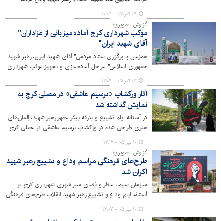
۱۷ تیر ۰۵ - ۱۱:۰۷
گزارش تصویری؛
موکب شهرداری کرج آماده میزبانی از عزاداران"
آقای شهید ایران"
همزمان با برگزاری ستاد مردمی" آقای شهید ایران، رهبر شهید
جمهوری اسلامی" مراحل آماده‌سازی و تجهیز موکب شهرداری
کرج در محل مسجد 72 تن میدان آزادی آغاز شد؛ این موکب
۱۳ تیر ۰۵ - ۱۲:۵۱
با ارائه خدمات فرهنگی و پذیرایی، میزبان عزاداران و شرکت
آثار ورکشاپ «ترسیم عاشقی» در مصلی کرج به
کنندگان در مراسم است. گزارش تصویری: پوریا ترابی
نمایش گذاشته شد
در آستانه ایام تشییع و بدرقه پیکر مطهر رهبر شهید، اِلمان‌های
هنری طراحی شده در ورکشاپ ترسیم عاشقی در مصلی کرج
در معرض دید عموم قرار گرفت.
۱۰ تیر ۰۵ - ۱۲:۱۲
گزارش تصویری؛
طرح‌های فرهنگی مراسم وداع و تشییع رهبر شهید
اکران شد
سازمان سیما، منظر و فضای سبز شهری شهرداری کرج در
آستانه ایام وداع و تشییع رهبر شهید انقلاب طرح‌های فرهنگی
متناسب را در شهر کرج اکران کرد.
۱۰ تیر ۰۵ - ۱۲:۰۷