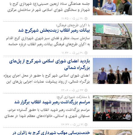
جلسه هماهنگی ستاد اربعین حسینی(ع) شهرداری کرج با
شهردار و سخنگوی شورای اسلامی شهر در ساختمان مرکزی
شهرداری برگزار شد.
۳۰ تیر ۰۵ - ۱۱:۴۵
با اکران طرح‌های فرهنگی؛
بیانات رهبر انقلاب زینت‌بخش شهرکرج شد
سازمان سیما، منظر و فضای سبز شهری شهرداری کرج اقدام
به اکران طرح‌های فرهنگی بیانات رهبر انقلاب درباره‌ حماسه
عظیم بدرقه آقای شهید ایران و تبیین مسائل مهم کشور کرده
۳۰ تیر ۰۵ - ۱۱:۴۲
است.
بازدید اعضای شورای اسلامی شهر کرج از پل‌های
بزرگ‌راه شمالی
اعضای شورای اسلامی شهر کرج با حضور در محل اجرای پروژه
بزرگ‌راه شمالی، از روند پیشرفت عملیات اجرایی پل‌های این
پروژه بازدید کرده و در جریان آخرین اقدامات و برنامه‌های
۲۳ تیر ۰۵ - ۱۳:۰۶
اجرایی قرار گرفتند.
با مشارکت شهرداری کرج؛
مراسم بزرگداشت رهبر شهید انقلاب برگزار شد
مراسم بزرگداشت رهبر شهید انقلاب با حضور گسترده مردم،
مسئولان شهری و استانی، خانواده‌های معظم شهدا در مصلای
بزرگ امام خمینی(ره) برگزار شد.
۲۱ تیر ۰۵ - ۱۳:۳۲
خدمت‌رسانی موکب شهرداری کرج به زائران در