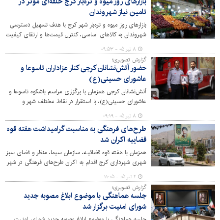
بازارهای روز میوه و تره‌بار کرج حلقه‌ای موثر در
تامین نیاز شهروندان
بازارهای روز میوه و تره‌بار شهر کرج با هدف تسهیل دسترسی
شهروندان به کالاهای اساسی، کنترل قیمت‌ها و ارتقای کیفیت
عرضه محصولات، نقش مهمی در تنظیم بازار و حمایت از
۸ تیر ۰۵ - ۰۹:۵۳
مصرف کنندگان دارد.
گزارش تصویری؛
حضور آتش‌نشانان کرجی کنار عزاداران تاسوعا و
عاشورای حسینی(ع)
آتش‌نشانان کرجی همزمان با برگزاری مراسم باشکوه تاسوعا و
عاشورای حسینی(ع)، با استقرار در نقاط مختلف شهر و
آمادگی کامل عملیاتی، ایمنی عزاداران را تامین کردند.
۸ تیر ۰۵ - ۰۹:۱۹
طرح‌های فرهنگی به مناسبت گرامیداشت هفته قوه
قضاییه اکران شد
همزمان با هفته قوه قضائیـه، سازمان سیما، منظر و فضای سبز
شهری شهرداری کرج اقدام به اکران طرح‌های فرهنگی در شهر
کرج کرده است.
۲ تیر ۰۵ - ۱۱:۰۵
گزارش تصویری؛
جلسه هماهنگی با موضوع ابلاغ مصوبه جدید
شورای امنیت برگزار شد
جلسه هماهنگی با موضوع ابلاغ مصوبه جدید شورای امنیت