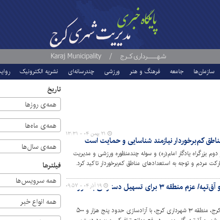
سازمان‌ها
جامعه
فرهنگ و هنر
ورزشی
چندرسانه‌ای
نشریه الکترونیک
روای
تاریخ
همه‌ی روزها
همه‌ی ماه‌ها
۲۱ بهمن ۰۴ - ۱۳:۳۱
ناطق کم‌برخوردار نیازمند شناسایی و حمایت است
همه‌ی سال‌ها
ز دوم بزرگراه یادگار امام(ره) و سوله چندمنظوره ورزشی و مدیریت
 مردم و توجه به استعدادهای مناطق کم‌برخوردار تاکید کرد.
فیلترها
همه سرویس‌ها
آزادسازی مسیرهای کلیدی مهرشهر و آق‌تپه/ عزم منطقه ۳ برای تسهیل دسترسی به فرودگاه
۱۹ آذر ۰۴ - ۰۹:۵۷
همه انواع خبر
در ادامه برنامه‌های توسعه شبکه معابر غرب کرج، منطقه ۳ شهرداری کرج، با آزادسازی حدود پنج هزار و ۵۰۰