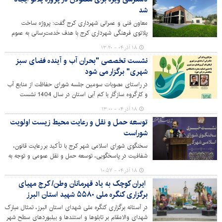
شد
معاون فنی و عمرانی شهرداری کرج گفت: پروژه ساخت
پلاتوی فرهنگی شهرداری کرج با هدف خدمت‌رسانی به عموم
مردم، به‌ویژه عزیزان دارای معلولیت احداث شده است.
۱۸ آذر ۰۴ - ۱۳:۲۰
نشست تخصصی "بحران آب و آینده فضای سبز
شهری" برگزار می شود
در راستای مصوبات سومین جلسه شورای حفاظت از منابع آب
و کارگروه سازگار با کم آبی استان در سال 1404 نشست
تخصصی بحران آب و آینده فضای سبز شهری به همت سازمان
۱۸ آذر ۰۴ - ۱۳:۰۰
سیما، منظر و فضای سبز شهری شهرداری کرج برگزار می‌شود.
توسعه حمل و نقل و رعایت محیط زیست اولویت
شوراست
سخنگوی شورای اسلامی شهر کرج با تأکید بر رعایت قانون،
شفافیت در پاسخگویی، توسعه حمل و نقل عمومی و توجه به
محیط زیست، گزارشی از مصوبات و اقدامات شورا ارائه و بر
۱۸ آذر ۰۴ - ۱۰:۵۷
شفافیت پاسخگویی مدیران اجرایی تأکید کرد.
ایران کوچک به یاد قهرمانان وطن/ کرج مهیای
برگزاری کنگره ملی ۵۵۸۰ شهید استان البرز
در آستانه برگزاری کنگره ملی شهدای استان البرز، تمثال مبارک
شهدای والامقام بر تابلوها و استندها و بیلبوردهای سطح شهر