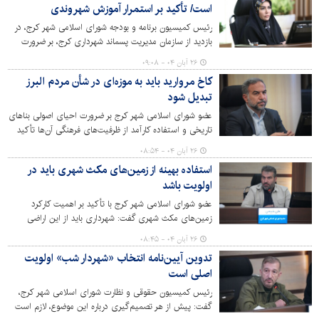
است/ تأکید بر استمرار آموزش شهروندی
رئیس کمیسیون برنامه و بودجه شورای اسلامی شهر کرج، در
بازدید از سازمان مدیریت پسماند شهرداری کرج، بر ضرورت
تداوم برنامه‌های آموزشی و تقویت مشارکت شهروندان در
۲۶ آبان ۰۴ - ۰۹:۰۸
تفکیک پسماند از مبدا تأکید کرد.
کاخ مروارید باید به موزه‌ای در شأن مردم البرز
تبدیل شود
عضو شورای اسلامی شهر کرج بر ضرورت احیای اصولی بناهای
تاریخی و استفاده کارآمد از ظرفیت‌های فرهنگی آن‌ها تأکید
کرد و گفت: کاخ مروارید سال‌هاست رها شده و در حالی که
۲۶ آبان ۰۴ - ۰۸:۵۴
می‌توانست فضای قابل استفاده‌ای برای مردم البرز باشد،
استفاده بهینه از زمین‌های مکث شهری باید در
امروز به شدت آسیب دیده است.
اولویت باشد
عضو شورای اسلامی شهر کرج با تأکید بر اهمیت کارکرد
زمین‌های مکث شهری گفت: شهرداری باید از این اراضی
به‌صورت هدفمند، قانونی و در راستای نیازهای واقعی شهر و
۲۶ آبان ۰۴ - ۰۸:۴۵
شهروندان استفاده کند.
تدوین آیین‌نامه انتخاب «شهردار شب» اولویت
اصلی است
رئیس کمیسیون حقوقی و نظارت شورای اسلامی شهر کرج،
گفت: پیش از هر تصمیم‌گیری درباره این موضوع، لازم است