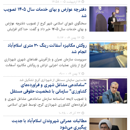
۱۶ اردیبهشت ۰۵ - ۱۲:۵۸
دفترچه عوارض و بهای خدمات سال ۱۴۰۵ تصویب
شد
سخنگوی شورای اسلامی شهر کرج از تصویب دفترچه عوارض
و بهای خدمات سال ۱۴۰۵ خبر داد و گفت: حداکثر افزایش
عوارض در این دفترچه ۴۰ درصد تعیین شد که کمتر از نرخ
۱۳ بهمن ۰۴ - ۱۱:۱۳
تورم رسمی اعلامی کشور است.
روکش مکانیزه آسفالت رینگ ۳۰ متری اسلام‌آباد
انجام شد
سرپرست سازمان عمران و بازآفرینی فضاهای شهری شهرداری
کرج از پایان عملیات اجرایی تراش و روکش مکانیزه آسفالت
رینگ سی متری تپه مرادآب با رویکرد عدالت محوری و توزیع
۷ بهمن ۰۴ - ۰۹:۰۰
عادلانه امکانات شهری در مناطق کم برخودار خبر داد.
نخستین سازمان مستقل از شهرداری کرج تشکیل شد
"ساماندهی مشاغل شهری و فراورده‌های
کشاورزی" سازمانی با شخصیت حقوقی مستقل
با تصویب لایحه اساسنامه سازمان ساماندهی مشاغل شهری و
فرآورده‌های کشاورزی شهرداری کرج، توسط شورای اسلامی
شهر و تبادل و ابلاغ آن توسط سازمان شهرداری‌ها و
۲۳ آذر ۰۴ - ۱۰:۲۸
دهیاری‌های کشور، از این پس این سازمان با شخصیت
مطالبات عمرانی شهروندان اسلام‌آباد با جدیت
حقوقی مستقل تحت نظارت شهرداری کرج و با اصول بازرگانی
پیگیری می‌شود
و بر اساس ماده ۸۴ قانون شهرداری‌ها تشکیل و اداره خواهد