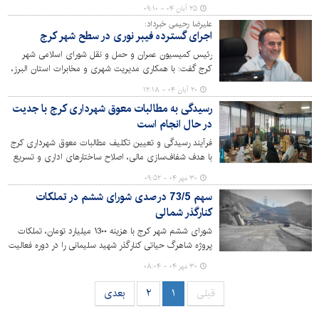
ابتدا آیین‌نامه‌ای جامع و اجرایی تدوین شود تا انتخاب شهردار
۲۵ آبان ۰۴ - ۰۹:۱۰
شب با رعایت چارچوب قانونی و مصوبات شوراهای اسلامی هر
علیرضا رحیمی خبرداد:
شهر انجام شود.
اجرای گسترده فیبر نوری در سطح شهر کرج
رئیس کمیسیون عمران و حمل و نقل شورای اسلامی شهر
کرج گفت: با همکاری مدیریت شهری و مخابرات استان البرز،
خدمات مخابراتی و اینترنتی شهر کرج به‌صورت تمام‌فیبر نوری
۲۰ آبان ۰۴ - ۱۲:۱۸
ارائه و سرعت پهنای باند دو برابر می‌شود.
رسیدگی به مطالبات معوق شهرداری کرج با جدیت
در حال انجام است
فرآیند رسیدگی و تعیین تکلیف مطالبات معوق شهرداری کرج
با هدف شفاف‌سازی مالی، اصلاح ساختارهای اداری و تسریع
در روند وصول مطالبات در دستور کار مدیریت شهری قرار گرفته
۳۰ مهر ۰۴ - ۰۹:۵۲
است.
سهم 73/5 درصدی شورای ششم در تملکات
کنارگذر شمالی
شورای ششم شهر کرج با هزینه ۱3۰۰ میلیارد تومان، تملکات
پروژه شاهرگ حیاتی کنارگذر شهید سلیمانی را در دوره فعالیت
خود به سرانجام رساند.
۳۰ مهر ۰۴ - ۰۸:۰۴
قبلی
۱
۲
بعدی