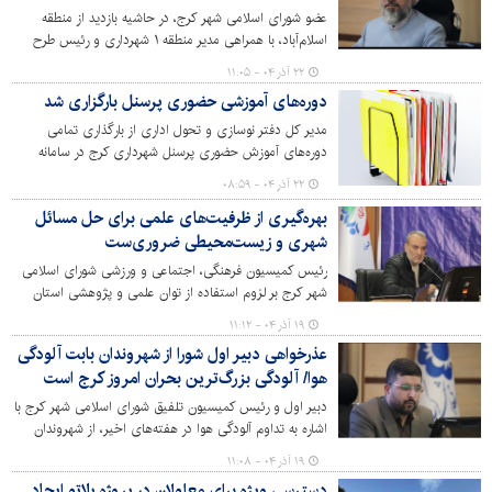
شد.
عضو شورای اسلامی شهر کرج، در حاشیه بازدید از منطقه
اسلام‌آباد، با همراهی مدیر منطقه ۱ شهرداری و رئیس طرح
ساماندهی تپه مرادآب، اظهار کرد: رسیدگی به مطالبات مردم
۲۲ آذر ۰۴ - ۱۱:۰۵
این محدوده به‌ویژه در حوزه‌های روشنایی معابر، نصب پایه و
دوره‌های آموزشی حضوری پرسنل بارگزاری شد
چراغ‌ها و بهسازی و آسفالت مسیرها در اولویت مدیریت
شهری قرار دارد.
مدیر کل دفتر نوسازی و تحول اداری از بارگذاری تمامی
دوره‌های آموزش حضوری پرسنل شهرداری کرج در سامانه
آموزش ضمن خدمت کارکنان خبر داد.
۲۲ آذر ۰۴ - ۰۸:۵۹
بهره‌گیری از ظرفیت‌های علمی برای حل مسائل
شهری و زیست‌محیطی ضروری‌ست
رئیس کمیسیون فرهنگی، اجتماعی و ورزشی شورای اسلامی
شهر کرج بر لزوم استفاده از توان علمی و پژوهشی استان
برای ارتقای مدیریت شهری تأکید کرد.
۱۹ آذر ۰۴ - ۱۱:۱۲
عذرخواهی دبیر اول شورا از شهروندان بابت آلودگی
هوا/ آلودگی بزرگ‌ترین بحران امروز کرج است
دبیر اول و رئیس کمیسیون تلفیق شورای اسلامی شهر کرج با
اشاره به تداوم آلودگی هوا در هفته‌های اخیر، از شهروندان
عذرخواهی کرد و خواستار قرار گرفتن حل این بحران در اولویت
۱۹ آذر ۰۴ - ۱۱:۰۸
عملی مدیریت شهری شد.
دسترسی ویژه برای معلولان در پروژه پلاتو ایجاد