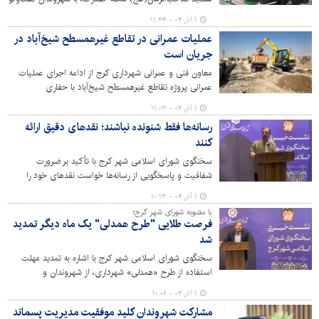
کرده و به دغدغه‌های آنان در زمینه‌های مختلف خدمات شهری
۱ آذر ۰۴ - ۱۱:۴۴
گوش سپردند.
عملیات عمرانی در تقاطع غیرهمسطح شیخ‌آباد در
جریان است
معاون فنی و عمرانی شهرداری کرج از ادامه اجرای عملیات
عمرانی پروژه تقاطع غیرهمسطح شیخ‌آباد با حفاری
موفقیت‌آمیز برای جای‌گذاری ده‌ها شمع خبر داد.
۱ آذر ۰۴ - ۱۱:۰۳
رسانه‌ها فقط شنونده نباشند؛ نقدهای دقیق ارائه
کنند
سخنگوی شورای اسلامی شهر کرج با تأکید بر ضرورت
شفافیت و پاسخگویی از رسانه‌ها خواست نقدهای خود را
پیش از جلسات به شورا منتقل کنند تا بررسی دقیق‌تر و ارائه
۱ آذر ۰۴ - ۱۰:۱۳
پاسخ رسمی امکان‌پذیر باشد.
با مصوبه شورای شهر کرج؛
فرصت طلایی "طرح همدلی" یک ماه دیگر تمدید
شد
سخنگوی شورای اسلامی شهر کرج با اشاره به تمدید مهلت
استفاده از طرح «همدلی» شهرداری، از شهروندان و
سرمایه‌گذاران حوزه مسکن خواست در فرصت محدود
۱ آذر ۰۴ - ۱۰:۰۶
باقی‌مانده نسبت به تسویه‌حساب و بهره‌مندی از تخفیفات
مشارکت شهروندان کلید موفقیت مدیریت پسماند
مصوب اقدام کنند.