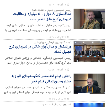
نقش بسته و عطر ناب فرهنگ‌ ایثار و شهادت در محله به محله
۱۷ آذر ۰۴ - ۱۱:۰۳
ایران کوچک پیچیده است؛ اتفاقی مبارک در راه است!
رییس کمیسیون حقوقی و نظارت شورا:
شفاف‌سازی ۸ هزار و ۵۰۰ میلیارد از مطالبات
شهرداری کرج قابل تقدیر است
رییس کمیسیون حقوقی و نظارت شورای اسلامی شهر کرج،
شفافیت بی‌سابقه در ثبت و به‌روزرسانی مطالبات شهرداری را
نتیجه پیگیری‌های مستمر شورا و تلاش مجموعه حقوقی و
۱۷ آذر ۰۴ - ۰۹:۳۰
درآمدی شهرداری دانست و این اقدام را «قابل تقدیر» توصیف
توسط کمیسیون فرهنگی شورای شهر؛
کرد.
ورزشکاران و مدال‌آوران شاغل در شهرداری کرج
تجلیل شدند
رییس کمیسیون فرهنگی، اجتماعی و ورزشی شورای اسلامی
شهر کرج گفت: برای نخستین‌بار در تاریخ ادوار شورای شهر
کرج، از ورزشکاران، نام‌آوران و مدال‌آوران مسابقات آسیایی و
۱۷ آذر ۰۴ - ۰۸:۵۲
جهانی که به‌عنوان همکاران شهرداری کرج فعالیت می‌کنند،
راه‌یابی فیلم اختصاصی کنگره شهدای البرز به
تقدیر به‌عمل آمد.
جشنواره بین‌المللی فیلم فجر
رئیس کمیسیون فرهنگی، ورزشی و اجتماعی شورای اسلامی
شهر کرج، از یک رویداد مهم فرهنگی برای استان البرز و شهر
کرج خبر داد و گفت: فیلم سینمایی بلند اختصاصی کنگره
۱۱ آذر ۰۴ - ۱۲:۳۹
شهدای استان البرز که با پشتیبانی کامل شهرداری کرج و بر
قاسم‌پور در دیدار با استاندار:
اساس مصوبه شورای اسلامی شهر تولید شد، به جشنواره