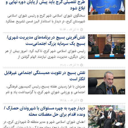
طرح تفصیلی کرج باید پیش از پایان دوره نهایی و
بین‌المللی فیلم فجر امسال راه پیدا کرده است.
ابلاغ شود
سخنگوی شورای اسلامی شهر کرج و رئیس شورای اسلامی
شهرستان کرج، در دیدار با استاندار البرز ضمن تشریح عملکرد
دوره ششم شورا، بر ضرورت ادامه‌ کارها تا روز پایانی این دوره
۱۱ آذر ۰۴ - ۱۱:۱۴
و تکمیل پروژه‌های زیرساختی و خدماتی با همراهی مجموعه
نقش‌آفرینی بسیج در برنامه‌های مدیریت شهری/
مدیریت استان تأکید کرد.
بسیج یک سرمایه بزرگ اجتماعی‌ست
رئیس شورای اسلامی شهر کرج، تاکید کرد: امروز بیش از هر
زمان دیگری، مدیریت شهری نیازمند الهام گرفتن از
سیره‌ای‌ست که خدمت خالصانه، بی‌منت و عادلانه به مردم را به
۱۱ آذر ۰۴ - ۱۱:۰۱
ما می‌آموزد.
نقش بسیج در تقویت همبستگی اجتماعی غیرقابل
انکار است
همزمان با فرا رسیدن هفته بسیج، رئیس کمیسیون فرهنگی،
اجتماعی و ورزشی شورای شهر کرج، با گرامیداشت یاد و نام
بنیان‌گذار بسیج مستضعفین، بر ضرورت تبیین نقش بسیج در
۲ آذر ۰۴ - ۱۲:۱۸
تقویت همبستگی اجتماعی و توسعه فرهنگ ایثار و همچنین
دیدار چهره به چهره مسئولان با شهروندان حصارک /
مسئولیت‌پذیری در این کلانشهر تأکید کرد.
وعده اقدام برای حل معضلات محله
اعضای شورای اسلامی شهر و مدیر منطقه ۵ شهرداری کرج، در
مسجد صاحب‌الزمان(عج) محله حصارک، با شهروندان گفت‌وگو