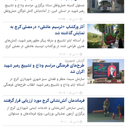
مسئول کمیته حمل‌ونقل ستاد برگزاری مراسم وداع و تشییع
رهبر شهید در استان البرز، از آماده‌باش کامل ناوگان حمل‌ونقل
عمومی استان با پیش‌بینی شش پارک‌سوار اضطراری و ۱۰
۱۰ تیر ۰۵ - ۱۲:۴۴
مسیر ویژه انتقال عزاداران برای خدمت‌رسانی به عزاداران خبر
آثار ورکشاپ «ترسیم عاشقی» در مصلی کرج به
داد.
نمایش گذاشته شد
در آستانه ایام تشییع و بدرقه پیکر مطهر رهبر شهید، اِلمان‌های
هنری طراحی شده در ورکشاپ ترسیم عاشقی در مصلی کرج
در معرض دید عموم قرار گرفت.
۱۰ تیر ۰۵ - ۱۲:۱۲
گزارش تصویری؛
طرح‌های فرهنگی مراسم وداع و تشییع رهبر شهید
اکران شد
سازمان سیما، منظر و فضای سبز شهری شهرداری کرج در
آستانه ایام وداع و تشییع رهبر شهید انقلاب طرح‌های فرهنگی
متناسب را در شهر کرج اکران کرد.
۱۰ تیر ۰۵ - ۱۲:۰۷
فرماندهان آتش‌نشانی کرج مورد ارزیابی قرار گرفتند
رئیس سازمان آتش‌نشانی و خدمات ایمنی شهرداری کرج از
برگزاری آزمون عملیاتی ورزشی، ویژه فرماندهان و مسئولان
شیفت خبر داد.
۹ تیر ۰۵ - ۱۲:۰۱