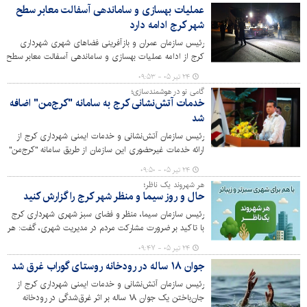
عملیات بهسازی و ساماندهی آسفالت معابر سطح
حضرت اباعبدالله الحسین (ع) قرار دارد.
شهر کرج ادامه دارد
رئیس سازمان عمران و بازآفرینی فضاهای شهری شهرداری
کرج از ادامه عملیات بهسازی و ساماندهی آسفالت معابر سطح
شهر با هدف ارتقای کیفی آسفالت معابر و روان‌سازی تردد
۲۴ تیر ۰۵ - ۰۹:۵۳
وسایل نقلیه خبر داد.
گامی نو در هوشمندسازی؛
خدمات آتش‌نشانی کرج به سامانه "کرج‌من" اضافه
شد
رئیس سازمان آتش‌نشانی و خدمات ایمنی شهرداری کرج از
ارائه خدمات غیرحضوری این سازمان از طریق سامانه "کرج‌من"
و امکان ثبت و پیگیری الکترونیکی درخواست‌های تمامی
۲۴ تیر ۰۵ - ۰۹:۵۰
متقاضیان خبر داد.
هر شهروند یک ناظر؛
حال و روز سیما و منظر شهر کرج را گزارش کنید
رئیس سازمان سیما، منظر و فضای سبز شهری شهرداری کرج
با تاکید بر ضرورت مشارکت مردم در مدیریت شهری، گفت: هر
شهروند می‌تواند در نقش یک ناظر برای سیما و منظر شهر
۲۴ تیر ۰۵ - ۰۹:۴۷
باشد و مشکلات و پیشنهادهای خود را به‌طور مستقیم گزارش
جوان ۱۸ ساله در رودخانه روستای گوراب غرق شد
کند.
رئیس سازمان آتش‌نشانی و خدمات ایمنی شهرداری کرج از
جان‌باختن یک جوان ۱۸ ساله بر اثر غرق‌شدگی در رودخانه