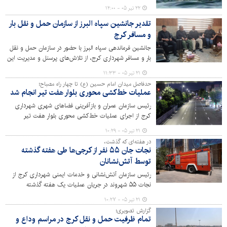
روستای گوراب خبر داد.
۲۲ تیر ۰۵ - ۱۲:۰۰
تقدیر جانشین سپاه البرز از سازمان حمل و نقل بار
و مسافر کرج
جانشین فرماندهی سپاه البرز با حضور در سازمان حمل و نقل
بار و مسافر شهرداری کرج، از تلاش‌های پرسنل و مدیریت این
سازمان در تسهیل تردد عزاداران مراسم رهبر شهید تشکر کرد.
۲۱ تیر ۰۵ - ۱۱:۳۳
حدفاصل میدان امام حسین (ع) تا چهار راه مصباح؛
عملیات خط‌کشی محوری بلوار هفت تیر انجام شد
رئیس سازمان عمران و بازآفرینی فضاهای شهری شهرداری
کرج از اجرای عملیات خط‌کشی محوری بلوار هفت تیر
حدفاصل میدان امام حسین (ع) تا چهار راه مصباح، شامل ۲
۲۱ تیر ۰۵ - ۱۰:۲۹
هزار متر خط‌کشی ممتد و ۶ هزار متر خط‌کشی منقطع خبر
در هفته‌ای که گذشت،
داد.
نجات جان ۵۵ نفر از کرجی‌ها طی هفته گذشته
توسط آتش‌نشانان
رئیس سازمان آتش‌نشانی و خدمات ایمنی شهرداری کرج از
نجات ۵۵ شهروند در جریان عملیات‌ یک هفته گذشته
آتش‌نشانان خبر داد.
۲۱ تیر ۰۵ - ۱۰:۲۷
گزارش تصویری؛
تمام ظرفیت حمل و نقل کرج در مراسم وداع و