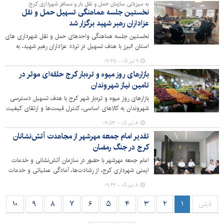
به میزبانی سازمان حمل و نقل بار و مسافر شهرداری کرج:
نخستین جلسه هماهنگی تسهیل حمل و نقل
عزاداران رهبر شهید برگزار شد
نخستین جلسه هماهنگی واحدهای حمل و نقل شهرداری های
استان البرز با هدف تسهیل در تردد عزاداران رهبر شهید، به
میزبانی سازمان حمل و نقل بار و مسافر شهرداری کرج برگزار
۹ تیر ۰۵ - ۰۹:۳۵
شد.
بازارهای روز میوه و تره‌بار کرج حلقه‌ای موثر در
تامین نیاز شهروندان
بازارهای روز میوه و تره‌بار شهر کرج با هدف تسهیل دسترسی
شهروندان به کالاهای اساسی، کنترل قیمت‌ها و ارتقای کیفیت
عرضه محصولات، نقش مهمی در تنظیم بازار و حمایت از
۸ تیر ۰۵ - ۰۹:۵۳
مصرف کنندگان دارد.
تقدیر امام جمعه مهرشهر از مجاهدت آتش‌نشانان
کرج در جنگ رمضان
امام جمعه مهرشهر با حضور در سازمان آتش‌نشانی و خدمات
ایمنی شهرداری کرج، از رشادت‌ها، آمادگی عملیاتی و خدمات
شبانه‌روزی آتش‌نشانان در جریان جنگ رمضان قدردانی کرد.
۸ تیر ۰۵ - ۰۹:۲۲
قبلی
۱
۲
۳
۴
۵
۶
۷
۸
۹
۱۰