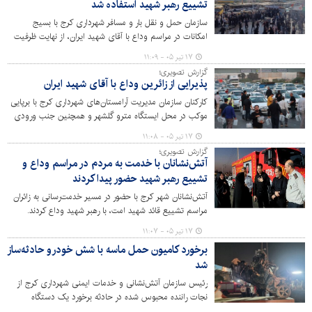
تشییع رهبر شهید استفاده شد
سازمان حمل و نقل بار و مسافر شهرداری کرج با بسیج
امکانات در مراسم وداع با آقای شهید ایران، از نهایت ظرفیت
حمل و نقل موجود در شهر کرج استفاده کرد.
۱۷ تیر ۰۵ - ۱۱:۰۹
گزارش تصویری؛
پذیرایی از زائرین وداع با آقای شهید ایران
کارکنان سازمان مدیریت آرامستان‌های شهرداری کرج با برپایی
موکب در محل ایستگاه مترو گلشهر و همچنین جنب ورودی
سازمان واقع در اتوبان کرج – قزوین و در مسیر برگشت از
۱۷ تیر ۰۵ - ۱۱:۰۸
زائرین وداع با آقای شهید ایران پذیرایی کردند.
گزارش تصویری؛
آتش‌نشانان با خدمت به مردم در مراسم وداع و
تشییع رهبر شهید حضور پیدا کردند
آتش‌نشانان شهر کرج با حضور در مسیر خدمت‌رسانی به زائران
مراسم تشییع قائد شهید امت، با رهبر شهید وداع کردند.
۱۷ تیر ۰۵ - ۱۱:۰۷
برخورد کامیون حمل ماسه با شش خودرو حادثه‌ساز
شد
رئیس سازمان آتش‌نشانی و خدمات ایمنی شهرداری کرج از
نجات راننده محبوس شده در حادثه برخورد یک دستگاه
کامیون حمل ماسه با ۶ خودرو در میدان طالقانی عظیمیه خبر