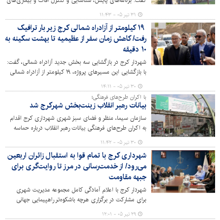
گفت: برنامه‌های پایش، شناسایی و کنترل آفات و بیماری‌های
گیاهی به صورت مستمر و دوره‌ای در سطح مناطق ۱۰ گانه شهر
۳۱ تیر ۰۵ - ۱۱:۴۳
کرج اجرا می‌شود.
۱۹ کیلومتر از آزادراه شمالی کرج زیر بار ترافیک
رفت/ کاهش زمان سفر از عظیمیه تا بهشت سکینه به
۱۰ دقیقه
شهردار کرج در بازگشایی سه بخش جدید آزادراه شمالی، گفت:
با بازگشایی این مسیرهای پروژه، ۱۹ کیلومتر از آزادراه شمالی
کرج زیر بار ترافیک قرار گرفت و گام مهمی در روان‌سازی تردد،
۳۰ تیر ۰۵ - ۱۴:۱۱
کاهش زمان سفر و تکمیل شبکه معابر شهری برداشته شد.
با اکران طرح‌های فرهنگی؛
بیانات رهبر انقلاب زینت‌بخش شهرکرج شد
سازمان سیما، منظر و فضای سبز شهری شهرداری کرج اقدام
به اکران طرح‌های فرهنگی بیانات رهبر انقلاب درباره‌ حماسه
عظیم بدرقه آقای شهید ایران و تبیین مسائل مهم کشور کرده
۳۰ تیر ۰۵ - ۱۱:۴۲
است.
شهرداری کرج با تمام قوا به استقبال زائران اربعین
می‌رود/ از خدمت‌رسانی در مرز تا روایت‌گری برای
جبهه مقاومت
شهردار کرج با اعلام آمادگی کامل مجموعه مدیریت شهری
برای مشارکت در برگزاری هرچه باشکوه‌تر راهپیمایی جهانی
اربعین حسینی، تاکید کرد که شهرداری کرج امسال نیز همانند
۲۹ تیر ۰۵ - ۱۲:۰۱
سال‌های گذشته در صف مقدم خدمت‌رسانی به زائران پیاده