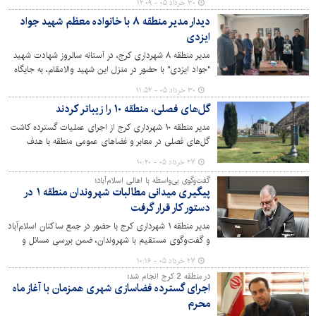
۳۰ خرداد ۰۵ - ۱۲:۰۹
پیگیری ساختاریافته پرونده‌های حقوقی، گامی مؤثر در صیانت
دیدار مدیر منطقه ۸ با خانواده معظم شهید جواد
از منابع عمومی بوده است.
ایزدی
مدیر منطقه ۸ شهرداری کرج، در آستانه سالروز شهادت شهید
"جواد ایزدی" با حضور در منزل این شهید والامقام، به جایگاه
ایشان و خانواده‌اش ادای احترام کردند.
۳۰ خرداد ۰۵ - ۱۱:۵۲
گل‌های فصلی، منطقه ۱۰ را زیباتر کردند
مدیر منطقه ۱۰ شهرداری کرج از اجرای عملیات گسترده کاشت
گل‌های فصلی در معابر و فضاهای عمومی منطقه با هدف
زیباسازی سیمای شهری و افزایش نشاط اجتماعی شهروندان
۲۷ خرداد ۰۵ - ۱۰:۲۰
خبر داد.
گفت‌وگوی بی‌واسطه با اهالی اسلام‌آباد؛
پیگیری میدانی مطالبات شهروندان منطقه ۱ در
دستور کار قرار گرفت
مدیر منطقه ۱ شهرداری کرج با حضور در جمع ساکنان اسلام‌آباد
و گفت‌وگوی مستقیم با شهروندان، ضمن بررسی مسائل و
مشکلات محلی، بر پیگیری مستمر درخواست‌های مردمی و
۲۷ خرداد ۰۵ - ۱۰:۱۶
تسریع در رفع آن‌ها تأکید کرد.
در منطقه 2 کرج انجام شد؛
اجرای گسترده فضاسازی شهری همزمان با آغاز ماه
محرم