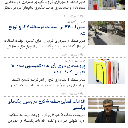
مدیر منطقه ۴ شهرداری کرج با تکیه بر استراتژی «پاسخگویی
مسئولانه» و بهینه‌سازی فرآیند پیگیری پیام‌های مردمی، موفق
به کسب رتبه برتر در سامانه ارتباطات مردمی ۱۳۷ شد. این
۹ تیر ۰۵ - ۱۰:۴۰
دستاورد در سایه کاهش چشمگیر پیام‌های برگشتی و افزایش
در سال گذشته؛
سرعت در رفع مشکلات شهری حاصل شده است.
بیش از ۴۴۰۰ تن آسفالت در منطقه ۲ کرج توزیع
شد
مدیر منطقه ۲ شهرداری کرج، از اجرای گسترده نهضت آسفالت
در سال گذشته خبر داد و گفت: بیش از چهار هزار و ۴۰۰ تن
آسفالت مکانیزه در معابر سطح منطقه اجرا شد که این اقدام
۹ تیر ۰۵ - ۰۹:۵۶
نقش مؤثری در ارتقای کیفیت معابر، افزایش ایمنی تردد و
در منطقه 1 کرج؛
بهبود خدمات‌رسانی به شهروندان داشته است.
پرونده‌های دارای رأی اعاده کمیسیون ماده ۱۰۰
تعیین تکلیف شدند
مدیر منطقه 1 شهرداری کرج از آغاز فرآیند تعیین تکلیف
پرونده‌های دارای رأی اعاده کمیسیون ماده ۱۰۰ خبر داد و
گفت: با اجرای دستورالعمل ابلاغی، زمینه رفع بخشی از
۹ تیر ۰۵ - ۰۹:۱۲
مشکلات حقوقی و اداری شهروندان و ساماندهی پرونده‌های
اقدامات قضایی منطقه ۵ کرج در وصول چک‌های
بلاتکلیف فراهم شده است.
برگشتی
سرپرست منطقه ۵ شهرداری کرج، از رشد بی‌سابقه عملکرد
اداره حقوقی خبر داد و گفت: اقدامات یک‌ساله در خصوص
چک‌های برگشتی نسبت به سه دهه قبل دو برابر شده و