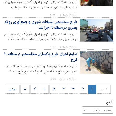
مدیر منطقه ۲ شهرداری کرج از اجرای گسترده طرح سیاه‌پوش
کردن معابر، میادین و فضاهای عمومی منطقه همزمان با
فرارسیدن ماه محرم خبر داد و گفت: این اقدامات با هدف
۲۷ خرداد ۰۵ - ۱۰:۱۲
پاسداشت شعائر حسینی، ترویج فرهنگ عاشورا و ایجاد
طرح ساماندهی تبلیغات شهری و جمع‌آوری زوائد
فضایی معنوی برای شهروندان و عزاداران انجام شده است.
بصری در منطقه ۹ اجرا شد
مدیر منطقه ۹ شهرداری کرج از اجرای طرح گسترده جمع‌آوری
زوائد بصری و تبلیغات غیرمجاز در سطح منطقه خبر داد و
گفت: ارتقای کیفیت منظر شهری و ساماندهی فضاهای
۲۷ خرداد ۰۵ - ۱۰:۱۰
عمومی از اولویت‌های مدیریت شهری در منطقه ۹ است.
تداوم اجرای طرح پاکسازی محله‌محور در منطقه ۱۰
کرج
مدیر منطقه ۱۰ شهرداری کرج از اجرای مستمر طرح پاکسازی
محلات در سطح منطقه خبر داد و گفت: این طرح با هدف
ارتقای کیفیت خدمات شهری، بهبود سیمای شهری و افزایش
۲۶ خرداد ۰۵ - ۱۲:۳۹
رضایتمندی شهروندان به‌صورت محله‌محور در حال اجراست.
قبلی
۱
۲
۳
۴
۵
۶
۷
۸
بعدی
تاریخ
همه‌ی روزها