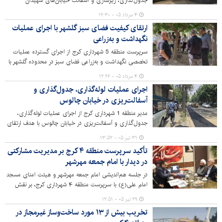
جدول‌گذاری، زیرسازی و آسفالت خیابان‌های شهیدان
علی‌محمدی و مسیب‌زاده خبر داد و این اقدام را در راستای
۴ مرداد ۰۵ - ۱۲:۳۰
بهبود زیرساخت‌های شهری، ارتقای ایمنی تردد و افزایش
ارتقای کیفیت فضای سبز گلشهر با اجرای عملیات
رضایتمندی شهروندان عنوان کرد.
نگهداشت و به‌زراعی
سرپرست منطقه 5 شهرداری کرج از اجرای گسترده عملیات
تخصصی نگهداشت و به‌زراعی فضای سبز در محدوده گلشهر با
هدف ارتقای کیفیت محیط شهری و حفظ شادابی پوشش
۴ مرداد ۰۵ - ۱۲:۲۶
گیاهی خبر داد.
اجرای عملیات لوله‌گذاری، جدول‌گذاری و
آسفالت‌ریزی در خیابان چالوس
مدیر منطقه 1 شهرداری کرج از اجرای عملیات لوله‌گذاری،
جدول‌گذاری و آسفالت‌ریزی در خیابان چالوس با هدف ارتقای
زیرساخت‌های شهری و بهبود تردد شهروندان خبر داد.
۳۱ تیر ۰۵ - ۱۳:۵۲
تأکید سرپرست منطقه ۴ کرج بر مدیریت مشارکتی
در دیدار با امام جمعه مهرشهر
در جلسه هم‌اندیشی امام جمعه مهرشهر و هیئت امنای مسجد
امام علی(ع) با سرپرست منطقه ۴ شهرداری کرج، بر نقش
کلیدی تعامل نهادهای مذهبی و مدیریت شهری در تسهیل
۲۹ تیر ۰۵ - ۱۲:۵۱
پروژه‌ها، ارتقای خدمات و تحقق توسعه پایدار شهری تأکید
تخریب بیش از ۱۳ مورد ساخت‌وساز غیرمجاز در
شد.