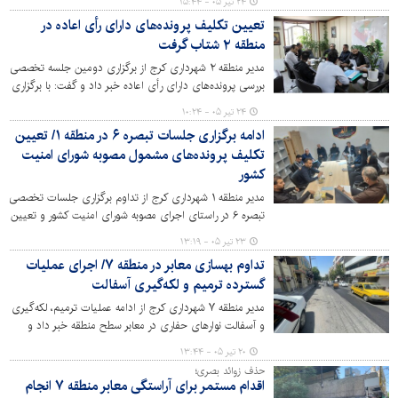
۲۴ تیر ۰۵ - ۱۵:۴۴
دسترسی شهروندان به خدمات محله‌محور، آماده ارائه خدمات
تعیین تکلیف پرونده‌های دارای رأی اعاده در
به شهروندان است.
منطقه ۲ شتاب گرفت
مدیر منطقه ۲ شهرداری کرج از برگزاری دومین جلسه تخصصی
بررسی پرونده‌های دارای رأی اعاده خبر داد و گفت: با برگزاری
مستمر این جلسات، روند رسیدگی به پرونده‌ها با دقت، سرعت
۲۴ تیر ۰۵ - ۱۰:۲۴
و در چارچوب ضوابط قانونی دنبال می‌شود.
ادامه برگزاری جلسات تبصره ۶ در منطقه ۱/ تعیین
تکلیف پرونده‌های مشمول مصوبه شورای امنیت
کشور
مدیر منطقه ۱ شهرداری کرج از تداوم برگزاری جلسات تخصصی
تبصره ۶ در راستای اجرای مصوبه شورای امنیت کشور و تعیین
تکلیف پرونده‌های دارای آرای اعاده کمیسیون ماده ۱۰۰ خبر
۲۳ تیر ۰۵ - ۱۳:۱۹
داد.
تداوم بهسازی معابر در منطقه ۷/ اجرای عملیات
گسترده ترمیم و لکه‌گیری آسفالت
مدیر منطقه ۷ شهرداری کرج از ادامه عملیات ترمیم، لکه‌گیری
و آسفالت نوارهای حفاری در معابر سطح منطقه خبر داد و
گفت: این اقدامات با هدف ارتقای کیفیت معابر، افزایش
۲۰ تیر ۰۵ - ۱۳:۴۴
ایمنی تردد و بهبود سیمای شهری به‌صورت مستمر در حال
حذف زوائد بصری؛
اجراست.
اقدام مستمر برای آراستگی معابر منطقه ۷ انجام