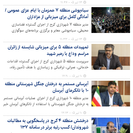
۱۳ تیر ۰۵ - ۱۱:۳۶
مناطق شهرداری کرج شد.
سیاه‌پوشی منطقه ۷ همزمان با ایام عزای عمومی /
آمادگی کامل برای میزبانی از عزاداران
مدیر منطقه ۷ شهرداری کرج از اجرای گسترده فضاسازی
محیطی، سیاه‌پوشی معابر و برگزاری برنامه‌های سوگواری
همزمان با ایام عزای عمومی خبر داد و گفت: تمامی
۱۳ تیر ۰۵ - ۱۱:۳۳
ظرفیت‌های منطقه برای حفظ شأن این ایام و خدمت‌رسانی به
تمهیدات منطقه ۵ برای میزبانی شایسته از زائران
عزاداران و زائران بسیج شده است.
مراسم وداع با رهبر شهید
سرپرست منطقه ۵ شهرداری کرج از اجرای گسترده اقدامات
خدماتی، عمرانی، ترافیکی و زیباسازی با هدف تأمین رفاه،
ایمنی و آرامش زائران در محدوده و مسیرهای منتهی به
۱۰ تیر ۰۵ - ۱۲:۲۰
ایستگاه متروی گلشهر و بوستان‌های سطح منطقه خبر داد.
آبرسانی مستمر به درختان جنگل شهرستانی منطقه
۱۰ با تانکرهای آبرسان
مدیر منطقه ۱۰ شهرداری کرج از اجرای عملیات آبرسانی مستمر
به درختان جنگل شهرستانی با استفاده از تانکرهای آبرسان خبر
داد و گفت: این اقدام با هدف حفظ و نگهداری درختان
۱۰ تیر ۰۵ - ۱۲:۱۳
کهنسال و جلوگیری از خسارت ناشی از قطع حق‌آبه نهر سرجوب
درخشش منطقه ۴ کرج در پاسخگویی به مطالبات
در حال انجام است.
شهروندان/ کسب رتبه برتر در سامانه ۱۳۷