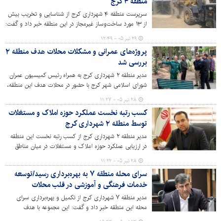
منطقه ۴ کرج
سرپرست منطقه ۴ شهرداری کرج از شناسایی و تخریب بیش
از ۱۳ مورد ساخت‌وساز غیرمجاز در این منطقه خبر داد و گفت:
این ساخت‌وسازها بیشتر در اراضی کشاورزی با قصد تغییر
۲۹ تیر ۰۵ - ۱۲:۴۹
کاربری انجام شده بودند که با همکاری جهاد کشاورزی و
پروژه‌های عمرانی و مشکلات محلات هدف منطقه ۲
نیروی انتظامی تخریب شدند.
بررسی شد
مدیر منطقه ۲ شهرداری کرج به همراه رئیس کمیسیون عمران
شورای اسلامی شهر کرج با حضور در محلات هدف این منطقه،
از پروژه‌های عمرانی در حال اجرا بازدید و به‌صورت چهره‌به‌چهره
۲۸ تیر ۰۵ - ۱۱:۲۷
با شهروندان دیدار و گفت‌وگو کرد.
کسب رتبه نخست عملکرد حوزه املاک و مستغلات
توسط منطقه ۲ شهرداری کرج
مدیر منطقه ۲ شهرداری کرج از کسب رتبه نخست این منطقه
در ارزیابی عملکرد حوزه املاک و مستغلات در میان مناطق
دهگانه شهرداری کرج در سال ۱۴۰۴ خبر داد.
۲۸ تیر ۰۵ - ۱۱:۲۲
سرای محله منطقه ۷ به بهره‌برداری رسید/توسعه
خدمات فرهنگی و آموزشی در قلب محلات
مدیر منطقه ۷ شهرداری کرج از تکمیل و بهره‌برداری سرای
محله این منطقه خبر داد و گفت: این مجموعه با هدف
گسترش فعالیت‌های فرهنگی، آموزشی و اجتماعی و افزایش