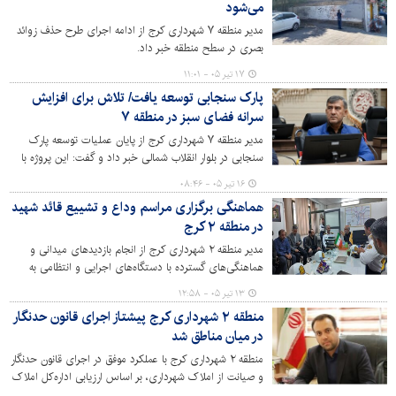
می‌شود
مدیر منطقه ۷ شهرداری کرج از ادامه اجرای طرح حذف زوائد
بصری در سطح منطقه خبر داد.
۱۷ تیر ۰۵ - ۱۱:۰۱
پارک سنجابی توسعه یافت/ تلاش برای افزایش
سرانه فضای سبز در منطقه ۷
مدیر منطقه ۷ شهرداری کرج از پایان عملیات توسعه پارک
سنجابی در بلوار انقلاب شمالی خبر داد و گفت: این پروژه با
هدف ارتقای سرانه فضای سبز، توسعه امکانات رفاهی و ایجاد
۱۶ تیر ۰۵ - ۰۸:۴۶
محیطی مناسب برای حضور خانواده‌ها به بهره‌برداری رسیده
هماهنگی برگزاری مراسم وداع و تشییع قائد شهید
است.
در منطقه ۲ کرج
مدیر منطقه ۲ شهرداری کرج از انجام بازدیدهای میدانی و
هماهنگی‌های گسترده با دستگاه‌های اجرایی و انتظامی به
منظور فراهم‌سازی بستر مناسب برای برگزاری باشکوه مراسم
۱۳ تیر ۰۵ - ۱۲:۵۸
بزرگداشت، وداع، تشییع و تدفین قائد شهید والامقام انقلاب
منطقه ۲ شهرداری کرج پیشتاز اجرای قانون حدنگار
اسلامی در این منطقه خبر داد.
در میان مناطق شد
منطقه ۲ شهرداری کرج با عملکرد موفق در اجرای قانون حدنگار
و صیانت از املاک شهرداری، بر اساس ارزیابی اداره‌کل املاک
و مستغلات شهرداری کرج، موفق به کسب رتبه نخست در میان