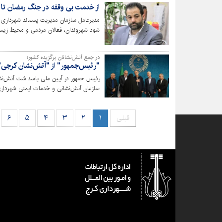
از خدمت بی وقفه در جنگ رمضان تا
مدیرعامل سازمان مدیریت پسماند شهرداری 
شود شهروندان، فعالان مردمی و محیط زیس
در جمع آتش‌نشانان برگزیده کشور؛
"رئیس‌جمهور" از "آتش‌نشان کرجی" 
رئیس جمهور در آیین ملی پاسداشت آتش‌نشان
سازمان آتش‌نشانی و خدمات ایمنی شهرداری
قبلی
۱
۲
۳
۴
۵
۶