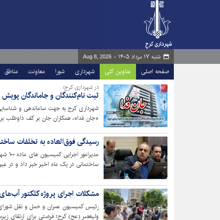
شنبه ۱۷ مرداد ۱۴۰۵ -
Aug 8, 2026
صفحه اصلی
عناوین کلی
شهرداری
شورا
معاونت
مناطق
در شهرداری کرج؛
ثبت نام‌کنندگان و جاماندگان پویش 
شهرداری کرج به جهت ساماندهی و شناسایی
«جان فدا»، همکاران جان بر کف داوطلب برای
رسیدگی فوق‌العاده به تخلفات ساختمانی توس
مدیرام
ساختمانی در یک ماه اخیر خبر داد و در عین 
پرونده‌ها جهت رفع نقص را از مهم‌ترین چال
مشکلات اجرای پروژه کلکتور آب‌های
رئیس کمیسیون عمران و حمل و نقل شورای 
ولیعصر (عج) کرج؛ فرصتی برای ارتقای زی