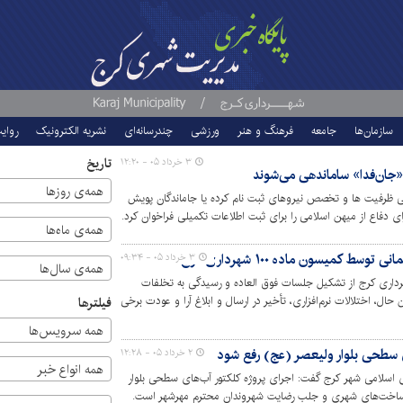
سازمان‌ها
جامعه
فرهنگ و هنر
ورزشی
چندرسانه‌ای
نشریه الکترونیک
روای
تاریخ
۳ خرداد ۰۵ - ۱۲:۲۰
«جان‌فدا» ساماندهی می‌شوند
همه‌ی روزها
 ظرفیت ها و تخصص نیروهای ثبت نام کرده یا جاماندگان پویش
 دفاع از میهن اسلامی را برای ثبت اطلاعات تکمیلی فراخوان کرد.
همه‌ی ماه‌ها
ط کمیسون ماده ۱۰۰ شهرداری کرج
۳ خرداد ۰۵ - ۰۹:۳۴
همه‌ی سال‌ها
ور اجرایی کمیسیون های ماده ۱۰۰ شهرداری کرج از تشکیل جلسات فوق العاده و رسیدگی به تخلفات
حال، اختلالات نرم‌افزاری، تأخیر در ارسال و ابلاغ آرا و عودت برخی
فیلترها
ش‌های این حوزه عنوان کرد.
همه سرویس‌ها
 سطحی بلوار ولیعصر (عج) رفع شود
۲ خرداد ۰۵ - ۱۲:۲۸
همه انواع خبر
اسلامی شهر کرج گفت: اجرای پروژه کلکتور آب‌های سطحی بلوار
رساخت‌های شهری و جلب رضایت شهروندان محترم مهرشهر است.