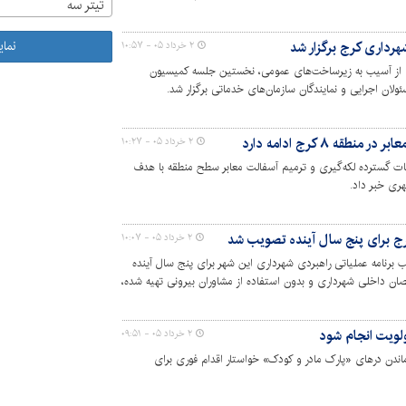
تیتر سه
نما
داری کرج برگزار شد
۲ خرداد ۰۵ - ۱۰:۵۷
 از آسیب به زیرساخت‌های عمومی، نخستین جلسه کمیسیون
لان اجرایی و نمایندگان سازمان‌های خدماتی برگزار شد.
ه ۸ کرج ادامه دارد
۲ خرداد ۰۵ - ۱۰:۲۷
جرای عملیات گسترده لکه‌گیری و ترمیم آسفالت معابر سطح منطقه با هدف
هری خبر داد.
رج برای پنج سال آینده تصویب شد
۲ خرداد ۰۵ - ۱۰:۰۷
برنامه عملیاتی راهبردی شهرداری این شهر برای پنج سال آینده
ان داخلی شهرداری و بدون استفاده از مشاوران بیرونی تهیه شده،
‌ونقل عمومی تدوین شده است.
اولویت انجام شود
۲ خرداد ۰۵ - ۰۹:۵۱
اندن درهای «پارک مادر و کودک» خواستار اقدام فوری برای