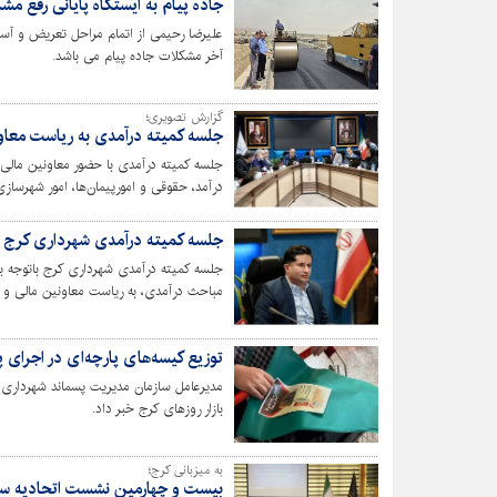
جاده پیام به ایستگاه پایانی رفع مش
علیرضا رحیمی از اتمام مراحل تعریض و آسفا
آخر مشکلات جاده پیام می باشد.
گزارش تصویری؛
جلسه کمیته درآمدی به ریاست معاون
جلسه کمیته درآمدی با حضور معاونین مال
درآمد، حقوقی و امورپیمان‌ها، امور شهرساز
دهگانه و رواسای ادارات حقوقی و اجرائیات 
جلسه کمیته درآمدی شهرداری کرج ب
جلسه کمیته درآمدی شهرداری کرج باتوجه ب
مباحث درآمدی، به ریاست معاونین مالی 
درآمد، حقوقی و امور پیمانها، امور شهرسازی
تشکیل شد.
توزیع کیسه‌های پارچه‌ای در اجرای 
مدیرعامل سازمان مدیریت پسماند شهرداری کر
بازار روزهای کرج خبر داد.
به میزبانی کرج؛
بیست و چهارمین نشست اتحادیه ساز