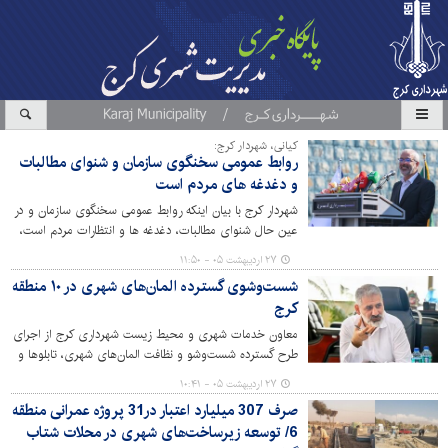
کیانی، شهردار کرج:
روابط عمومی سخنگوی سازمان و شنوای مطالبات
و دغدغه های مردم است
شهردار کرج با بیان اینکه روابط عمومی سخنگوی سازمان و در
عین حال شنوای مطالبات، دغدغه ها و انتظارات مردم است،
گفت: روابط عمومی با رویکرد صداقت و اعتمادسازی، می
۲۷ اردیبهشت ۰۵ - ۱۱:۵۰
تواند در حفظ و ارتقاء سرمایه های اجتماعی و تقویت همدلی
شست‌وشوی گسترده المان‌های شهری در ۱۰ منطقه
و نشاط اجتماعی نقش بسزایی ایفا نماید.
کرج
معاون خدمات شهری و محیط زیست شهرداری کرج از اجرای
طرح گسترده شست‌وشو و نظافت المان‌های شهری، تابلوها و
علائم ترافیکی در معابر اصلی و فرعی مناطق ۱۰گانه این شهر
۲۷ اردیبهشت ۰۵ - ۱۰:۴۱
خبر داد و گفت این عملیات به‌صورت مستمر و هفتگی با هدف
صرف 307 میلیارد اعتبار در31 پروژه عمرانی منطقه
ارتقای زیبایی بصری و حفظ پاکیزگی محیط شهری انجام
6/ توسعه زیرساخت‌های شهری در محلات شتاب
می‌شود.