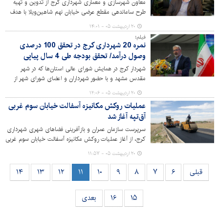
معاون شهرسازی و معماری شهرداری کرج از تدوین و تهیه
طرح ساماندهی مقطع عرضی خیابان نهم شاهین‌ویلا با هدف
ارتقای کیفیت محیط شهری، بهبود ایمنی تردد و افزایش نظم
۲۰ اردیبهشت ۰۵ - ۱۴:۰۱
کالبدی این محور خبر داد.
فیلم؛
نمره 20 شهرداری کرج در تحقق 100 درصدی
وصول درآمد/ تحقق بودجه طی 4 سال پیاپی
شهردار کرج در همایش شورای عالی استان‌ها که در شهر
مقدس مشهد و با حضور شهرداران و اعضای شورای شهر از
سراسر کشور برگزار شد، از کسب 100 درصدی وصول درآمد
۲۰ اردیبهشت ۰۵ - ۱۲:۰۶
این دستگاه در چهار سال پیاپی خبر داد و این مهم را حاصل
عملیات روکش مکانیزه آسفالت خیابان سوم غربی
تلاش همکاران در همه بخش‌ها به‌ویژه معاونت مالی و
آق‌تپه آغاز شد
اقتصادی ارزیابی کرد.
سرپرست سازمان عمران و بازآفرینی فضاهای شهری شهرداری
کرج، از آغاز عملیات روکش مکانیزه آسفالت خیابان سوم غربی
آق‌تپه در راستای رویکرد عدالت محوری و توزیع عادلانه
۲۰ اردیبهشت ۰۵ - ۱۱:۵۷
امکانات شهری در مناطق کم برخوردار شهر کرج خبر داد.
قبلی
۶
۷
۸
۹
۱۰
۱۱
۱۲
۱۳
۱۴
۱۵
۱۶
بعدی