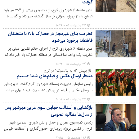
گرفت
مدیر منطقه ۶ شهرداری کرج، از تخصیص بیش از ۳۰۷ میلیارد
تومان به ۳۱ پروژه عمرانی در سال گذشته خبر داد و گفت: با
اجرای پروژه‌های پیش‌بینی‌شده در بودجه سال ۱۴۰۵، روند
۲۷ اردیبهشت ۰۵ - ۱۰:۲۶
توسعه زیرساخت‌های شهری و تحقق عدالت در محلات
تخریب بنای غیرمجاز در حصارک بالا/ با متخلفان
کم‌برخوردار این منطقه با شتاب بیشتری دنبال خواهد شد.
قاطعانه برخورد می‌شود
مدیر منطقه ۶ شهرداری کرج از اجرای حکم قضایی مبنی بر
تخریب یک واحد ساختمانی در منطقه حصارک بالا خبر داد که
با وجود سابقه تخریب قبلی، مالک آن نسبت به احداث
۲۷ اردیبهشت ۰۵ - ۱۰:۲۲
غیرمجاز طبقه مازاد اقدام کرده بود.
آغاز پویش "نه به پلاستیک" در کرج؛
منتظر ارسال عکس و فیلم‌های شما هستیم
رئیس سازمان مدیریت پسماند شهرداری کرج گفت: شهروندان
با ارسال عکس و فیلم در پویش "نه به پلاستیک" برای نجات
شهرمان، مشارکت کنند.
۲۷ اردیبهشت ۰۵ - ۱۰:۱۶
بازگشایی و آسفالت خیابان سوم غربی مهرشهر پس
از سال‌ها مطالبه عمومی
رئیس کمیسیون عمران و حمل و نقل شورای اسلامی شهر
کرج، از تکمیل پروژه زیرسازی، جدول‌گذاری و آسفالت خیابان
سوم غربی ولیعصر مهرشهر خبر داد.
۲۶ اردیبهشت ۰۵ - ۱۲:۱۵