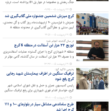
جنگ رمضان و مخصوصا در جوار پل B۱ برداشته است، درباره
تجربیاتش به عنوان یک عکاس زن و همدلیِ شگفت‌انگیز
۲۲ اردیبهشت ۰۵ - ۰۹:۴۵
مردم در دوران بحران سخن گفت.
کرج میزبان ششمین جشنواره ملی گلاب‌گیری شد
همزمان با فرارسیدن ۲۰ اردیبهشت‌ماه، روز گلاب و گل محمدی،
آیین سنتی و عطرآگین گلاب‌گیری در محدوده منطقه ۸
شهرداری کرج برگزار می‌شود.
۲۱ اردیبهشت ۰۵ - ۲۲:۵۱
در سال گذشته انجام شد؛
توزیع ۲۲ هزار تن آسفالت در منطقه 6 کرج
منطقه ۶ شهرداری کرج با اجرای گسترده عملیات آسفالت‌ریزی
و با مصرف ۲۲ هزار تن آسفالت در سال گذشته، گامی مؤثر در
راستای ساماندهی، نوسازی و ارتقای کیفیت معابر شهری
۲۱ اردیبهشت ۰۵ - ۱۳:۳۶
برداشته است. این اقدامات با اولویت‌بندی محلات کم‌برخوردار
رحیمی تاکید کرد:
و با هدف افزایش رضایتمندی شهروندان صورت گرفته و
ترافیک سنگین در اطراف بیمارستان شهید رجایی
نشان‌دهنده تعهد مدیریت شهری به بهبود زیرساخت‌های
کرج رفع شود
عمرانی منطقه است.
رئیس کمیسیون عمران و حمل و نقل شورای اسلامی شهر
کرج، خواستار اقدام فوری شهرداری برای رفع ترافیک سنگین
در اطراف بیمارستان شهید رجایی کرج شد و باز تعریف ایستگاه
۲۱ اردیبهشت ۰۵ - ۱۳:۰۱
متروی المهدی را مورد تاکید قرار داد.
طرح ساماندهی مشاغل سیار در بلوارهای ۱۰۰ و ۱۱۱
کرج اجرا شد