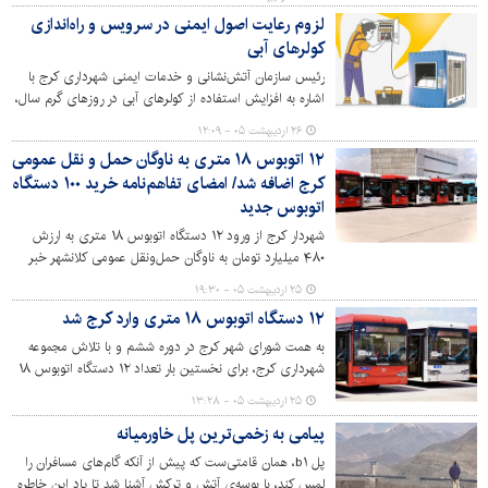
لزوم رعایت اصول ایمنی در سرویس و راه‌اندازی
کولرهای آبی
رئیس سازمان آتش‌نشانی و خدمات ایمنی شهرداری کرج با
اشاره به افزایش استفاده از کولرهای آبی در روزهای گرم سال،
بر رعایت اصول ایمنی هنگام راه‌اندازی و سرویس این وسایل
۲۶ اردیبهشت ۰۵ - ۱۲:۰۹
تاکید کرد و نسبت به خطر برق‌گرفتگی هشدار داد.
۱۲ اتوبوس ۱۸ متری به ناوگان حمل و نقل عمومی
کرج اضافه شد/ امضای تفاهم‌نامه خرید ۱۰۰ دستگاه
اتوبوس جدید
شهردار کرج از ورود ۱۲ دستگاه اتوبوس‌ ۱۸ متری به ارزش
۴۸۰ میلیارد تومان به ناوگان حمل‌ونقل عمومی کلانشهر خبر
داد و گفت: این اقدام برای نخستین بار در کرج انجام گرفته
۲۵ اردیبهشت ۰۵ - ۱۹:۳۰
است.
۱۲ دستگاه اتوبوس ۱۸ متری وارد کرج شد
به همت شورای شهر کرج در دوره ششم و با تلاش مجموعه
شهرداری کرج، برای نخستین بار تعداد ۱۲ دستگاه اتوبوس ۱۸
متری وارد چرخه خدمتگزاری به شهروندان شد. همچنین
۲۵ اردیبهشت ۰۵ - ۱۳:۲۸
تفاهم‌نامه خرید ۱۰۰ دستگاه اتوبوس به امضا رسید.
پیامی به زخمی‌ترین پل خاورمیانه
پل b۱، همان قامتی‌ست که پیش از آنکه گام‌های مسافران را
لمس کند، با بوسه‌ی آتش و ترکش آشنا شد تا یاد این خاطره