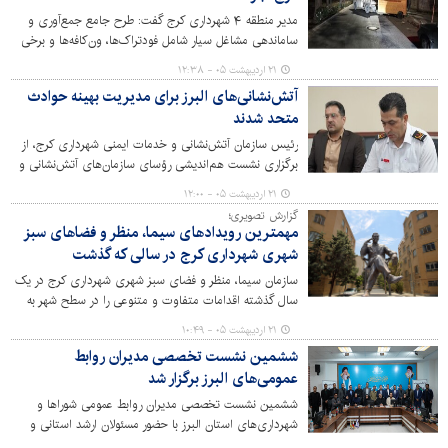
مدیر منطقه ۴ شهرداری کرج گفت: طرح جامع جمع‌آوری و
ساماندهی مشاغل سیار شامل فودتراک‌ها، ون‌کافه‌ها و برخی
واحدهای خدماتی سیار در بلوارهای ۱۰۰ و ۱۱۱ به اجرا درآمد.
۲۱ اردیبهشت ۰۵ - ۱۲:۳۸
آتش‌نشانی‌های البرز برای مدیریت بهینه حوادث
متحد شدند
رئیس سازمان آتش‌نشانی و خدمات ایمنی شهرداری کرج، از
برگزاری نشست هم‌اندیشی رؤسای سازمان‌های آتش‌نشانی و
خدمات ایمنی شهرهای استان البرز با محوریت تقویت
۲۱ اردیبهشت ۰۵ - ۱۲:۰۰
هماهنگی‌های عملیاتی، تشکیل کارگروه‌های تخصصی و بررسی
گزارش تصویری؛
چالش‌های نیروی انسانی، به میزبانی سازمان آتش‌نشانی
مهمترین رویدادهای سیما، منظر و فضاهای سبز
مشکین‌دشت خبر داد.
شهری شهرداری کرج در سالی که گذشت
سازمان سیما، منظر و فضای سبز شهری شهرداری کرج در یک
سال گذشته اقدامات متفاوت و متنوعی را در سطح شهر به
انجام رسانده است.
۲۱ اردیبهشت ۰۵ - ۱۰:۴۹
ششمین نشست تخصصی مدیران روابط
عمومی‌های البرز برگزار شد
ششمین نشست تخصصی مدیران روابط عمومی شوراها و
شهرداری‌های استان البرز با حضور مسئولان ارشد استانی و
شهری به میزبانی شورای اسلامی شهرستان کرج برگزار شد.