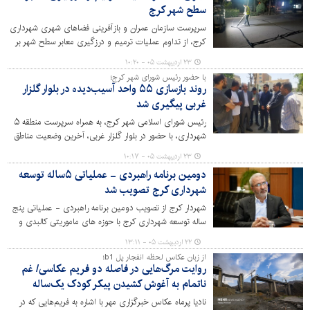
سطح شهر کرج
سرپرست سازمان عمران و بازآفرینی فضاهای شهری شهرداری
کرج، از تداوم عملیات ترمیم و درزگیری معابر سطح شهر بر
اساس خروجی پایش آسفالت خبر داد.
۲۳ اردیبهشت ۰۵ - ۱۰:۲۰
با حضور رئیس شورای شهر کرج؛
روند بازسازی ۵۵ واحد آسیب‌دیده در بلوار گلزار
غربی پیگیری شد
رئیس شورای اسلامی شهر کرج، به همراه سرپرست منطقه ۵
شهرداری، با حضور در بلوار گلزار غربی، آخرین وضعیت مناطق
آسیب‌دیده جنگ رمضان و روند بازسازی واحدهای مسکونی را
۲۳ اردیبهشت ۰۵ - ۱۰:۱۷
از نزدیک بررسی کردند.
دومین برنامه راهبردی - عملیاتی ۵ساله توسعه
شهرداری کرج تصویب شد
شهردار کرج از تصویب دومین برنامه راهبردی - عملیاتی پنج
ساله توسعه شهرداری کرج با حوزه های ماموریتی کالبدی و
شهرسازی، محیط زیست و خدمات شهری، ایمنی و مدیریت
۲۲ اردیبهشت ۰۵ - ۱۳:۱۱
بحران، حمل و نقل و ترافیک، خدمات مدیریت، اجتماعی و
از زبان عکاس لحظه انفجار پل b1؛
فرهنگی در جلسه کمیسیون تلفیق شورای اسلامی شهر کرج
روایت مرگ‌هایی در فاصله دو فریم عکاسی/ غم
خبر داد.
ناتمام به آغوش کشیدن پیکر کودک یک‌ساله
نادیا پرماه عکاس خبرگزاری مهر با اشاره به فریم‌هایی که در