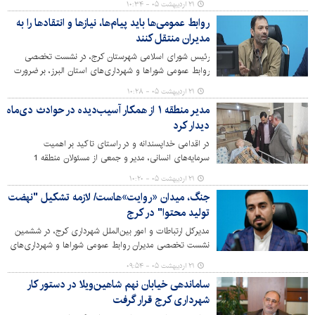
۲۱ اردیبهشت ۰۵ - ۱۰:۳۴
روابط عمومی‌ها باید پیام‌ها، نیازها و انتقادها را به
مدیران منتقل کنند
رئیس شورای اسلامی شهرستان کرج، در نشست تخصصی
روابط عمومی شوراها و شهرداری‌های استان البرز، بر ضرورت
تعامل دوسویه روابط عمومی‌ها با مردم و پوشش واقعی نیازها
۲۱ اردیبهشت ۰۵ - ۱۰:۲۸
و انتقادات شهروندان تأکید کرد.
مدیر منطقه ۱ از همکار آسیب‌دیده در حوادث دی‌ماه
دیدار کرد
در اقدامی خداپسندانه و در راستای تاکید بر اهمیت
سرمایه‌های انسانی، مدیر و جمعی از مسئولان منطقه 1
شهرداری کرج، با حضور در منزل "بهرام رستمی" از همکاران
۲۱ اردیبهشت ۰۵ - ۱۰:۲۰
خدوم این منطقه که در حادثه تلخ آتش‌سوزی ساختمان
جنگ، میدان «روایت»هاست/ لازمه تشکیل "نهضت
منطقه در دی‌ماه سال گذشته دچار صدمات جسمی شده بود،
تولید محتوا" در کرج
ضمن دلجویی از وی و خانواده، بر حمایت همه‌جانبه شهرداری
از نیروهای متعهد و زحمتکش تاکید کردند.
مدیرکل ارتباطات و امور بین‌الملل شهرداری کرج، در ششمین
نشست تخصصی مدیران روابط عمومی شوراها و شهرداری‌های
استان البرز با تأکید بر ضرورت تبدیل شدن روابط عمومی به
۲۱ اردیبهشت ۰۵ - ۰۹:۵۴
معاونت راهبردی سازمان نسبت به ضعف در تولید محتوا و
ساماندهی خیابان نهم شاهین‌ویلا در دستور کار
روایت‌گری در مدیریت شهری هشدار داد.
شهرداری کرج قرار گرفت