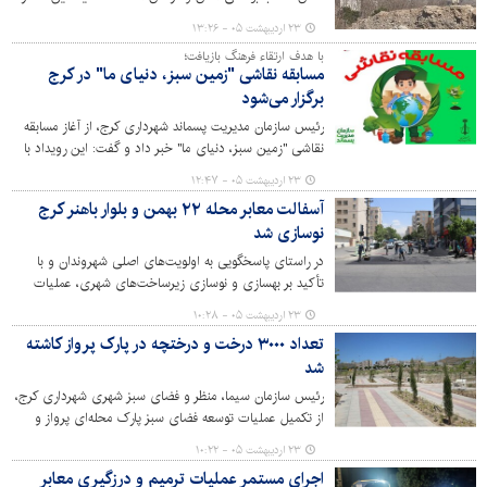
تلخ تا همیشه بر تن شهر باقی بماند.
۲۳ اردیبهشت ۰۵ - ۱۳:۲۶
با هدف ارتقاء فرهنگ بازیافت؛
مسابقه نقاشی "زمین سبز، دنیای ما" در کرج
برگزار می‌شود
رئیس سازمان مدیریت پسماند شهرداری کرج، از آغاز مسابقه
نقاشی "زمین سبز، دنیای ما" خبر داد و گفت: این رویداد با
هدف ترویج فرهنگ بازیافت و آگاهی زیست محیطی برگزار
۲۳ اردیبهشت ۰۵ - ۱۲:۴۷
می‌شود.
آسفالت معابر محله ۲۲ بهمن و بلوار باهنر کرج
نوسازی شد
در راستای پاسخگویی به اولویت‌های اصلی شهروندان و با
تأکید بر بهسازی و نوسازی زیرساخت‌های شهری، عملیات
گسترده آسفالت‌ریزی در محله ۲۲ بهمن و بلوار باهنر در منطقه
۲۳ اردیبهشت ۰۵ - ۱۰:۲۸
۶ شهرداری کرج با موفقیت به پایان رسید.
تعداد ۳۰۰۰ درخت و درختچه در پارک پرواز کاشته
شد
رئیس سازمان سیما، منظر و فضای سبز شهری شهرداری کرج،
از تکمیل عملیات توسعه فضای سبز پارک محله‌ای پرواز و
کاشت سه هزار درخت و درختچه در این پارک خبر داد.
۲۳ اردیبهشت ۰۵ - ۱۰:۲۲
اجرای مستمر عملیات ترمیم و درزگیری معابر