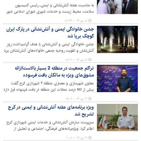
به مناسبت هفته آتش‌نشانی و ایمنی، رئیس کمیسیون
سلامت، محیط زیست و خدمات شهری شورای اسلامی شهر
کرج به همراه معاون محیط زیست و خدمات شهری شهردار و
۸ مهر ۰۴ - ۰۸:۲۳
سرپرست سازمان آتش‌نشانی و خدمات ایمنی شهرداری کرج با
جشن خانوادگی ایمنی و آتش‌نشانی در پارک ایران
آتش نشانان دیدار کردند.
کوچک برپا شد
جشن خانوادگی ایمنی و آتش‌نشانی با هدف گرامیداشت روز
آتش‌نشان و تقویت روحیه جمعی خانواده‌های آتش‌نشانان برپا
شد و با استقبال گسترده خانواده‌های پرسنل و شهروندان
۸ مهر ۰۴ - ۰۸:۲۰
همراه بود. برنامه‌های متنوعی همچون جنگ شادی و برنامه
تراکم جمعیت در منطقه 2 بسیار بالاست/ارائه
های شاد گروهی در این مراسم اجرا شد که فضای پرنشاط و
مشوق‌های ویژه به مالکان بافت فرسوده
متفاوتی را برای خانواده‌ها و کودکان رقم زد.
معاون شهرسازی و معماری منطقه ۲ شهرداری کرج گفت:
بیش از 80 درصد محلات این منطقه در بافت فرسوده قرار دارد
و مدیریت شهری با ارائه مشوق های ویژه به دنبال ارتقای
۷ مهر ۰۴ - ۱۵:۰۲
تاب‌آوری شهری است.
ویژه‌ برنامه‌های هفته آتش‌نشانی و ایمنی در کرج
تشریح شد
سرپرست سازمان آتش‌نشانی و خدمات ایمنی شهرداری کرج
اعلام کرد: ویژه‌برنامه‌های فرهنگی، اجتماعی و تجلیل از
آتش‌نشانان به مناسبت هفته آتش‌نشانی و ایمنی برگزار
۷ مهر ۰۴ - ۱۰:۰۱