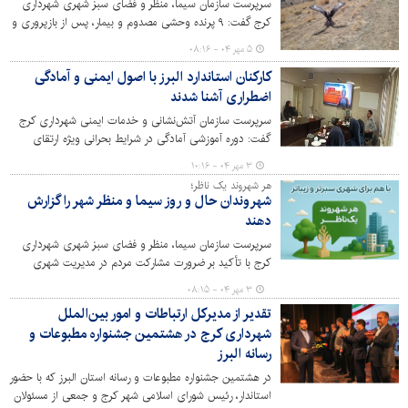
سرپرست سازمان سیما، منظر و فضای سبز شهری شهرداری
کرج گفت: ۹ پرنده وحشی مصدوم و بیمار، پس از بازپروری و
بهبودی، در زیستگاه اصلی و طبیعی‌شان رهاسازی شدند.
۵ مهر ۰۴ - ۰۸:۱۶
کارکنان استاندارد البرز با اصول ایمنی و آمادگی
اضطراری آشنا شدند
سرپرست سازمان آتش‌نشانی و خدمات ایمنی شهرداری کرج
گفت: دوره آموزشی آمادگی در شرایط بحرانی ویژه ارتقای
توانمندی کارکنان سازمان استاندارد البرز برگزار شد.
۳ مهر ۰۴ - ۱۰:۱۶
هر شهروند یک ناظر؛
شهروندان حال و روز سیما و منظر شهر را گزارش
دهند
سرپرست سازمان سیما، منظر و فضای سبز شهری شهرداری
کرج با تأکید بر ضرورت مشارکت مردم در مدیریت شهری
گفت: هر شهروند می‌تواند در نقش یک ناظر برای سیما و منظر
۳ مهر ۰۴ - ۰۸:۱۵
شهر باشد و گزارش‌ها و پیشنهادهای خود را به‌طور مستقیم در
تقدیر از مدیرکل ارتباطات و امور بین‌الملل
اختیار سازمان قرار دهد.
شهرداری کرج در هشتمین جشنواره مطبوعات و
رسانه البرز
در هشتمین جشنواره مطبوعات و رسانه استان البرز که با حضور
استاندار، رئیس شورای اسلامی شهر کرج و جمعی از مسئولان