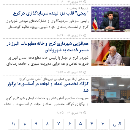
۳۱ شهریور ۰۴ - ۱۰:۱۶
وسایل نقلیه شهروندان خبر داد.
از رویا تا واقعیت؛
"بیجی" قلب تازه تپنده سرمایه‌گذاری در کرج
رئیس سازمان سرمایه‌گذاری و مشارکت‌های مردمی شهرداری
کرج در نشست رسانه‌ای جهاد تبیین، پروژه عظیم کوهستان
بیجی در ارتفاعات عظیمیه، با وسعت ۱۰۰ هکتار و مجموعه‌ای از
۳۰ شهریور ۰۴ - ۱۰:۲۶
امکانات گردشگری، ورزشی و رفاهی را به عنوان نخستین پروژه
هم‌افزایی شهرداری کرج و خانه مطبوعات البرز در
ویژه سرمایه‌گذاری در کرج معرفی کرد. طرحی که می‌تواند
مسیر خدمت به شهروندان
کلانشهر کرج را به قطب جدید گردشگری و اقتصاد شهری کشور
بدل سازد و چشم‌اندازی روشن از آینده سرمایه‌گذاری در
شهردار کرج در دیدار با رئیس خانه مطبوعات استان البرز بر
استان البرز ترسیم کند.
ضرورت تعامل و هم‌افزایی مدیریت شهری با جامعه رسانه‌ای
تأکید کرد.
۲۵ شهریور ۰۴ - ۲۱:۴۹
به منظور ارتقا توان عملیاتی نیروهای آتش نشانی کرج؛
کارگاه تخصصی امداد و نجات در آسانسورها برگزار
شد
سرپرست سازمان آتش‌نشانی و خدمات ایمنی شهرداری کرج
از برگزاری کارگاه تخصصی امداد و نجات در آسانسورها با هدف
افزایش توان علمی و عملی نیروهای عملیاتی این سازمان خبر
۲۲ شهریور ۰۴ - ۰۸:۳۵
داد.
قبلی
۳
۴
۵
۶
۷
۸
۹
۱۰
۱۱