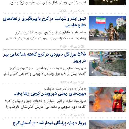
نصب ۹ اِلمان لوستر داخل میدان امام حسین (ع) و پنج
لوستر در لچکی های اطراف آن خبر داد.
۷ مهر ۰۴ - ۰۸:۱۸
تبلور ایثار و شهادت در کرج با بهره‌گیری از نمادهای
دفاع مقدس
حفظ یاد و خاطره شهدا و شرح این جانفشانی‌ها کاری
پسندیده است که به خوبی می‌تواند با تکیه بر هنر در فضاهای
شهری پدیدار شود. این اتفاق در دوره ششم مدیریت شهری از
۵ مهر ۰۴ - ۱۱:۵۶
سوی سازمان سیما، منظر و فضای سبز شهری تا اندازه‌ای
۵۶۵ هزار گل داوودی در کرج کاشته شد/تداعی بهار
محقق شده است.
در پاییز
سرپرست سازمان سیما، منظر و فضای سبز شهرداری کرج
گفت: بیش از ۵۶۰ هزار بوته گل داوودی و ۶۲‌ هزار گلدان کلم
زینتی در میادین، بوستان‌ها و بلوارهای سطح شهر کرج کاشته
۵ مهر ۰۴ - ۰۹:۳۲
شد.
با برگزاری دوره آتش‌نشان داوطلب؛
مهارت‌های ایمنی شهروندان کرجی ارتقا یافت
سرپرست سازمان آتش نشانی و خدمات ایمنی شهرداری کرج
گفت: دوره عمومی و مقدماتی آموزش آتش‌نشان داوطلب با
حضور جمعی از شهروندان کرجی توسط کارشناسان این سازمان
۵ مهر ۰۴ - ۰۹:۳۰
برگزار شد.
پرواز دوباره پرندگان تیمار شده در آسمان کرج