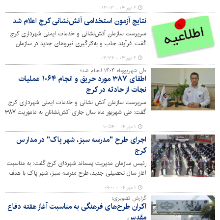
و فعالان رسانه‌ای برگزار شد، از عملکرد اداره کل ارتباطات و
۲ مهر ۰۴ - ۱۳:۰۳
امور بین‌الملل شهرداری کرج تقدیر و محمد جلال سبزی،
نتایج آزمون استخدامی آتش‌نشانی کرج اعلام شد
مدیرکل این مجموعه در بخش ویژه جشنواره تجلیل شد.
سرپرست سازمان آتش‌نشانی و خدمات ایمنی شهرداری کرج
گفت: فرآیند جذب و به‌کارگیری نیروهای جدید در سازمان
آتش‌نشانی و خدمات ایمنی شهرداری کرج با اعلام نتایج
۲ مهر ۰۴ - ۰۷:۳۶
آزمون استخدامی از سوی جهاد دانشگاهی وارد مرحله تازه‌ای
طی شهریورماه ۱۴۰۴ انجام شد؛
شد.
اطفای ۳۸۷ مورد حریق و انجام ۱۰۶۴ عملیات
نجات از حادثه در کرج
سرپرست سازمان آتش نشانی و خدمات ایمنی شهرداری کرج
گفت: طی شهریور ماه سال جاری آتش‌نشانان به ماموریت ۳۸۷
مورد حریق و یک‌هزار و ۶۴ مورد حادثه اعزام شده‌اند.
۱ مهر ۰۴ - ۱۰:۵۴
اجرای طرح "مدرسه سبز، شهر پاک" در مدارس
کرج
رئیس سازمان مدیریت پسماند شهردای کرج گفت: به مناسبت
آغاز سال تحصیلی جدید، طرح مدرسه سبز، شهر پاک با هدف
نهادینه‌سازی فرهنگ حفاظت از محیط زیست و ارتقای
۱ مهر ۰۴ - ۰۹:۰۰
مسئولیت‌پذیری دانش آموزان در مدارس کرج اجرا می‌شود.
گزارش تصویری؛
اکران طرح‌های فرهنگی به مناسبت آغاز هفته دفاع
مقدس