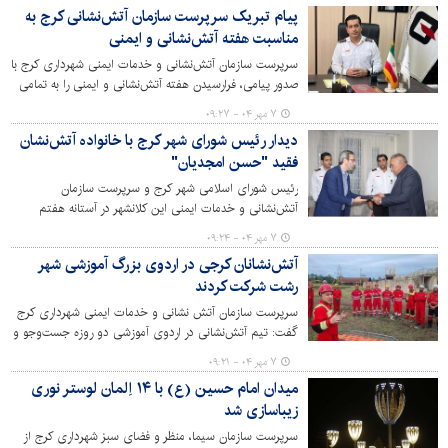
می‌شود.
پیام تبریک سرپرست سازمان آتش‌نشانی کرج به
مناسبت هفته آتش‌نشانی و ایمنی
سرپرست سازمان آتش‌نشانی و خدمات ایمنی شهرداری کرج با
صدور پیامی، فرارسیدن هفته آتش‌نشانی و ایمنی را به تمامی
آتش‌نشانان ایثارگر و خانواده‌های گرامی و همراه آنان تبریک
۷ مهر ۰۴ - ۰۹:۲۷
گفت.
دیدار رئیس شورای شهر کرج با خانواده آتش‌نشان
فقید "حسن امجدیان"
رئیس شورای اسلامی شهر کرج و سرپرست سازمان
آتش‌نشانی و خدمات ایمنی این کلانشهر در آستانه هفتم
مهرماه روز ملی آتش‌نشانی و ایمنی با حضور در منزل
۷ مهر ۰۴ - ۰۹:۲۴
آتش‌نشان فقید مرحوم "حسن امجدیان"، یاد و خاطره این
آتش‌نشانان کرجی در اردوی بزرگ آموزشی شهر
آتش‌نشان فداکار را گرامی داشتند.
رشت شرکت کردند
سرپرست سازمان آتش نشانی و خدمات ایمنی شهرداری کرج
گفت: تیم آتش‌نشانی در اردوی آموزشی دو روزه جست‌وجو و
نجات در آوار به میزبانی شهر رشت شرکت کرد.
۷ مهر ۰۴ - ۰۹:۲۱
میدان امام حسین (ع) با ۱۴ اِلمان لوستر نوری
زیباسازی شد
سرپرست سازمان سیما، منظر و فضای سبز شهرداری کرج از