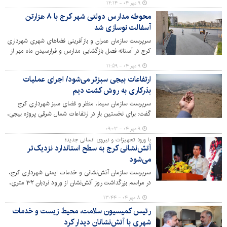
۹ مهر ۰۴ - ۱۲:۱۴
همین راستا احداث دو قطعه دیگر آن در حال تکمیل است.
وجود ندارد. خانه‌های قدیمی با چاه‌های جذبی فرسوده و حفر
محوطه مدارس دولتی شهر کرج با ۸ هزارتن
چاه‌های جدید در خیابان‌ها، تلاقی فاضلاب خانگی با آب‌های
آسفالت نوسازی شد
سطحی شرایط نامناسبی را رقم زده است که نه تنها سلامت
شهروندان را تهدید می‌کند بلکه اجرای طرح‌های عمرانی و
سرپرست سازمان عمران و بازآفرینی فضاهای شهری شهرداری
هدایت آب‌های سطحی را نیز با چالش جدی مواجه ساخته
کرج در آستانه فصل بازگشایی مدارس و فرارسیدن ماه مهر از
است.
تولید آسفالت مورد نیاز به منظور روکش محوطه مدارس دولتی
۹ مهر ۰۴ - ۱۱:۵۹
در سطح استان البرز در قالب طرح نوسازی مدارس، با هدف
ارتفاعات بیجی سبزتر می‌شود/ اجرای عملیات
ارتقای کیفیت فضاهای آموزشی خبر داد.
بذرکاری به روش کشت دیم
سرپرست سازمان سیما، منظر و فضای سبز شهرداری کرج
گفت: برای نخستین بار در ارتفاعات شمال شرقی پروژه بیجی،
عملیات بذرکاری به روش کشت دیم انجام شد.
۹ مهر ۰۴ - ۰۹:۰۳
با ورود تجهیزات و نیروی انسانی جدید؛
آتش‌نشانی کرج به سطح استاندارد نزدیک‌تر
می‌شود
سرپرست سازمان آتش‌نشانی و خدمات ایمنی شهرداری کرج،
در مراسم بزرگداشت روز آتش‌نشان از ورود نردبان ۳۲ متری،
بهره‌برداری قریب‌الوقوع ایستگاه شعبان‌آباد مهرشهر و جذب
۸ مهر ۰۴ - ۱۳:۴۴
نیروهای جدید برای رساندن توان عملیاتی این سازمان به
رئیس کمیسیون سلامت، محیط زیست و خدمات
سطح استاندارد خبر داد.
شهری با آتش‌نشانان دیدار کرد