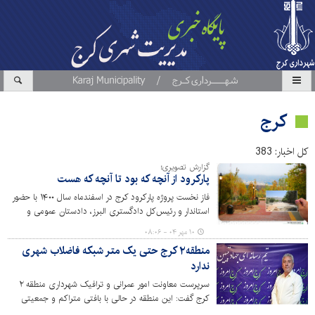
کرج
کل اخبار: 383
گزارش تصویری؛
پارکرود از آنچه که بود تا آنچه که هست
فاز نخست پروژه پارکرود کرج در اسفندماه سال ۱۴۰۰ با حضور
استاندار و رئیس‌کل دادگستری البرز، دادستان عمومی و
انقلاب کرج، شهردار و اعضای شورای شهر این کلانشهر
۱۰ مهر ۰۴ - ۰۸:۰۶
در۱.۷هکتار کلنگ زنی شد. تاکنون برای اجرای سه فاز در
منطقه۲ کرج حتی یک متر شبکه فاضلاب شهری
پارکرود بیش از ۳۵۰ میلیارد ریال توسط مدیریت شهری کرج
ندارد
هزینه شده و با افتتاح فازهای ۲ و ۳ در ۴.۳ هکتار به طول
۱۷۰۰ متر از بستر رودخانه کرج، محیطی زیبا و جذاب برای
سرپرست معاونت امور عمرانی و ترافیک شهرداری منطقه ۲
شهروندان به وجود آورده است. توسعه پروژه پاکرود همچنان
کرج گفت: این منطقه در حالی با بافتی متراکم و جمعیتی
ادامه دارد و تا پل بیلقان نیز به تفرجگاه تبدیل می‌شود. در
انبوه روبه‌روست که حتی یک متر شبکه فاضلاب شهری در آن