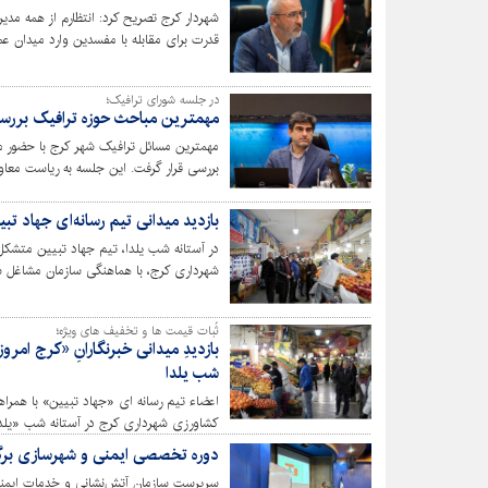
شهردار کرج تصریح کرد: انتظارم از همه مدی
قدرت برای مقابله با مفسدین وارد میدان عم
در جلسه شورای ترافیک؛
مهمترین مباحث حوزه ترافیک بررس
مهمترین مسائل ترافیک شهر کرج با حضور 
بررسی قرار گرفت. این جلسه به ریاست معاو
بازدید میدانی تیم رسانه‌ای جهاد تبیین
در آستانه شب یلدا، تیم جهاد تبیین متشکل از
شهرداری کرج، با هماهنگی سازمان مشاغل شهر
این بازدید با هدف بررسی روند عرضه کالاه
شهروندان انجام شد.
ثُبات قیمت ها و تخفیف های ویژه؛
بازدیدِ میدانی خبرنگارانِ «کرج امروز
شب یلدا
اعضاء تیم رسانه ای «جهاد تبیین» با همر
کشاورزی شهرداری کرج در آستانه شب «یلدا» 
ماهان حضور یافتند و از نزدیک به تماشای 
دوره تخصصی ایمنی و شهرسازی برگز
غُرفه داران و بررسی کیفیت سیمای محیطی 
سرپرست سازمان آتش‌نشانی و خدمات ایمن