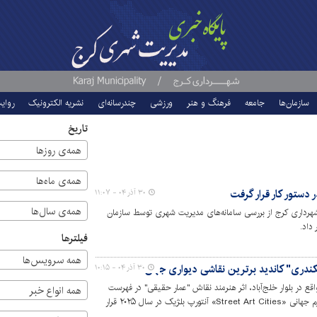
سازمان‌ها
جامعه
فرهنگ و هنر
ورزشی
چندرسانه‌ای
نشریه الکترونیک
روای
تاریخ
همه‌ی روزها
همه‌ی ماه‌ها
 دستور کار قرار گرفت
۳۰ آذر ۰۴ - ۱۱:۰۷
همه‌ی سال‌ها
 شهرداری کرج از بررسی سامانه‌های مدیریت شهری توسط سازمان
داد.
فیلترها
همه سرویس‌ها
کندری" کاندید برترین نقاشی‌ دیواری جهان شد
۳۰ آذر ۰۴ - ۱۰:۱۵
اقع در بلوار خلج‌آباد، اثر هنرمند نقاش "عمار حقیقی" در فهرست
همه انواع خبر
کاندیداهای برترین نقاشی‌های دیواری پلتفرم جهانی «Street Art Cities» آنتورپ بلژیک در سال ۲۰۲۵ قرار