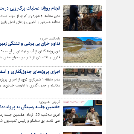
انجام روزانه عملیات برگ‌روبی در منطقه ۴ کرج / آماده‌باش کامل برای با
مدیر منطقه ۴ شهرداری کرج، از ان
منطقه همزمان با آخرین روزهای فصل پاییز خ
یادداشت خبری؛
تداوم خزانِ بی بارشی و تشنگی زمین/
این روزها گفتن از آب و نوشتن از آن به یک
فکری و اقتصادی از کنار این بحران جدی به 
حیات‌بخش و بدتر از آن قرار گرفتن در پایی
شهری را پیش روی ما قرار دهد؛ تابستانی کم
اجرای پروژه‌های جدول‌گذاری و آسفال
مدیر منطقه ۱ شهرداری کرج، از اج
مکانیزه و جدول‌گذاری با اولویت خیابان‌ها 
گزارش تصویری؛
هفتمین جلسه رسیدگی به پرونده‌های 
امروز سه‌شنبه 25 آذرماه، هفت
علی قاسم پور سخنگو و رئیس کمیسیون شهرس
مشارکت های مردمی شورای اسلامی شهر کرج