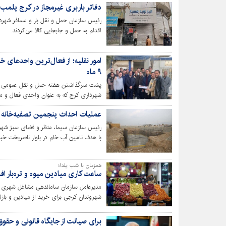
دفاتر باربری غیرمجاز در کرج پلمب
رئیس سازمان حمل و نقل بار و مسافر شهردا
اقدام به حمل و جابجایی کالا می‌کردند.
۹ ماه
پشت سرگذاشتن هفته حمل و نقل عمومی بهان
شهرداری کرج که به عنوان واحدی فعال و م
جهت خدمات رسانی به شهروندان ایفا می‌کن
عملیات احداث پنجمین تصفیه‌خانه 
رئیس سازمان سیما، منظر و فضای سبز شهری
با هدف تامین آب خام در بلوار ناصربخت خبر 
همزمان با شب یلدا؛
ساعت کاری میادین میوه و تره‌بار ا
مدیرعامل سازمان ساماندهی مشاغل شهری و 
شهروندان کرجی برای خرید از میادین و بازار
ساعات کاری بازارهای میوه و تره‌بار افزایش 
برای صیانت از جایگاه قانونی و حقوق