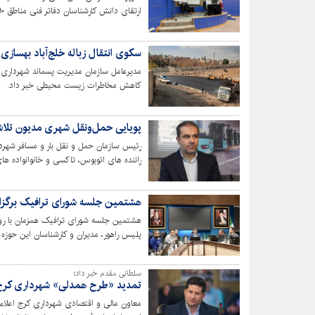
ارتقای دانش کارشناسان دفاتر فنی مناطق ۱۰گانه شهرداری کرج برگزار شد.
سکوی انتقال زباله خلج‌آباد بهسازی
مدیرعامل سازمان مدیریت پسماند شهرداری ک
کاهش مخاطرات زیست محیطی خبر داد.
پویایی حمل‌ونقل شهری مدیون تلاش
رئیس سازمان حمل و نقل بار و مسافر شهردار
راننده های اتوبوس، تاکسی و خانوانواده ه
هشتمین جلسه شورای ترافیک برگزا
هشتمین جلسه شورای ترافیک همزمان با روز
پلیس راهور، مدیران و کارشناسان این حوزه 
سازی و راه اندازی دوربین‌های نظارتی در م
سلطانی مقدم خبر داد؛
تمدید «طرح همدلی» شهرداری کرج تا ۲۲ دی ماه به دلیل استقبال ش
معاون مالی و اقتصادی شهرداری کرج اعلام 