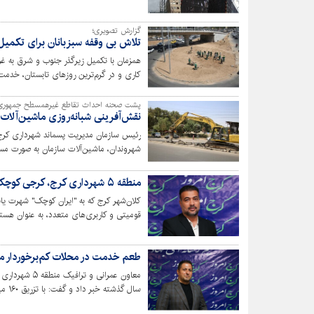
گزارش تصویری؛
تلاش بی وقفه سبزبانان برای تکم
کاری و در گرم‌ترین روزهای تابستان، خدم
پشت صحنه احداث تقاطع غیرهمسطح جمهوری
نقش‌آفرینی شبانه‌روزی ماشین‌آلات
که شکوفایی و سرسبزی و سلامت آنها هم‌اک
رئیس سازمان مدیریت پسماند شهرداری کرج
شهروندان، ماشین‌آلات سازمان به صورت مست
منطقه ۵ شهرداری کرج، کرجی کوچک در قلب ایران کوچک
قومیتی و کاربری‌های متعدد، به عنوان هست
روبروست و همزمان فرصت‌های بی‌نظیری برا
طعم خدمت در محلات کم‌برخوردار منطقه ۵ اح
معاون عمرانی 
سال 
کم‌برخوردار حصارک و کرج نو، دستخوش تغ