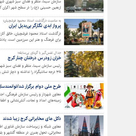
سازمان سیما، منظر و فضای سبز شهری شهر
اربعین حسینی (ع) را در سطح شهر اکران کر
به مناسبت درگذشت استاد محمود فرشچیان؛
پرواز ابدی نگارگر بی‌بدیل ایران
درگذشت استاد محمود فرشچیان، خالق آثاری 
برای فرهنگ و هنر این سرزمین است. یادش 
جدال نفس‌گیر با گرمای بی‌سابقه؛
خزان زودرس درختان چنار کرج
رئیس سازمان سیما، منظر و فضای سبز شهری
۳۸ درجه سانتیگراد را نداشته و دچار تنش و خزان زودرس شده اند.
طرح ملی دوام برگزار شد/توانمندسا
معاون شهردار و رئیس سازمان فرهنگی، اجتم
زمینه‌های امداد و نجات، آتش‌نشانی و اطفا
دکل های مخابراتی کرج زیبا شدند
معاون شبکه و زیرساخت سازمان فناوری اطل
مخابراتی، تحول بصری در منطقه گلشهر و بلو