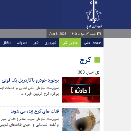
شنبه ۱۷ مرداد ۱۴۰۵ -
Aug 8, 2026
صفحه اصلی
عناوین کلی
شهرداری
شورا
معاونت
مناطق
کرج
کل اخبار: 383
برخورد خودرو با گاردریل یک فوتی
سرپرست سازمان آتش نشانی و خدمات ایمنی 
بزرگراه کرج_قزوین خبر داد.
قنات های کرج زنده می شوند
سرپرست سازمان سیما، منظر و فضای سبز ش
و گفت: شناسایی و احیای قنات‌های قدیمی ش
مصارف دیگر مورد استفاده قرار گیرند.