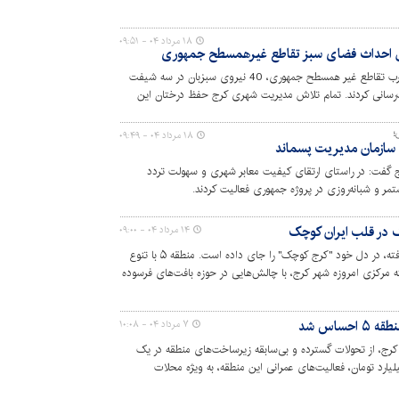
۱۸ مرداد ۰۴ - ۰۹:۵۱
یل احداث فضای سبز تقاطع غیرهمسطح جمهوری
همزمان با تکمیل زیرگذر جنوب و شرق به غرب تقاطع غیر همسطح جمهوری، 40 نیروی سبزبان در سه شیفت
ت‌رسانی کردند. تمام تلاش مدیریت شهری کرج حفظ درختان این
پروژه بود که با یک طراحی مناسب و تدابیر ویژه که رعایت اصول فنی و کارشناسی محوریت آن بود از ۳۶۰ عدد
اشجار معارض با اجرای پروژه فقط ۶ اصله جمع‌آوری و ۳۵۴ اصله در حاشیه همان پروژه جابجا و بازکاشت شده
؛
۱۸ مرداد ۰۴ - ۰۹:۴۹
 سازمان مدیریت پسماند
نون زینت‌بخش کنارگذر پل روحانی شده است.
 گفت: در راستای ارتقای کیفیت معابر شهری و سهولت تردد
مر و شبانه‌روزی در پروژه جمهوری فعالیت کردند.
۱۴ مرداد ۰۴ - ۰۹:۰۰
کلان‌شهر کرج که به "ایران کوچک" شهرت یافته، در دل خود "کرج کوچک" را جای داده است. منطقه ۵ با تنوع
ه مرکزی امروزه شهر کرج، با چالش‌هایی در حوزه بافت‌های فرسوده
ی توسعه و سرمایه‌گذاری پیش رو دارد.
ساس شد
۷ مرداد ۰۴ - ۱۰:۰۸
و ترافیک منطقه ۵ شهرداری کرج، از تحولات گسترده و بی‌سابقه زیرساخت‌های منطقه در یک
گذشته خبر داد و گفت: با تزریق ۱۶۰ میلیارد تومان، فعالیت‌های عمرانی این منطقه، به ویژه محلات
ییرات بنیادین شده است.