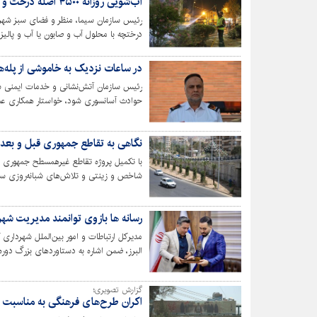
آب‌شویی روزانه ۴۵۰۰ اصله درخت و درختچه
درختچه با محلول آب و صابون یا آب و پالی
در ساعات نزدیک به خاموشی از پله‌ها
رئیس سازمان آتش‌نشانی و خدمات ایمنی شهر
حوادث آسانسوری شود، خواستار همکاری عموم
آسانسور در ساعات نزدیک به خاموشی شد.
نگاهی به تقاطع جمهوری قبل و بعد 
با تکمیل پروژه تقاطع غیرهمسطح جمهوری 
شاخص و زینتی و تلاش‌های شبانه‌روزی سبزب
چشمگیر در حال انجام است.
رسانه ها بازوی توانمند مدیریت ش
مدیرکل ارتباطات و امور بین‌الملل شهرداری 
البرز، ضمن اشاره به دستاوردهای بزرگ دور
توانمند مدیریت شهری برای پیشبرد پروژه‌ها
گزارش تصویری؛
اکران طرح‌های فرهنگی به مناسبت