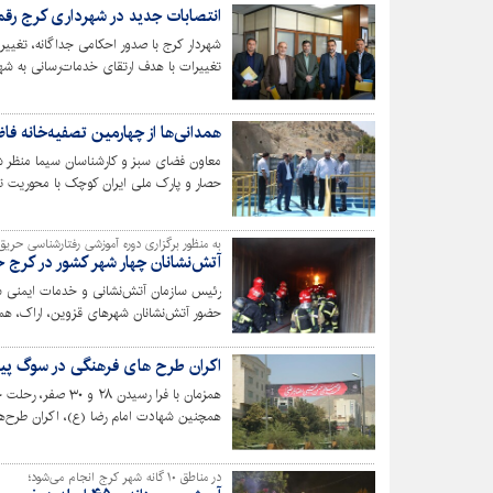
انتصابات جدید در شهرداری کرج رقم
شهردار کرج با صدور احکامی جداگانه، تغییر
تغییرات با هدف ارتقای خدمات‌رسانی به شهر
همدانی‌ها از چهارمین تصفیه‌خانه فا
حصار و پارک ملی ایران کوچک با محوریت تب
به منظور برگزاری دوره آموزشی رفتارشناسی حریق
آتش‌نشانان چهار شهر کشور در کرج ح
رئیس سازمان آتش‌نشانی و خدمات ایمنی شه
حضور آتش‌نشانان شهرهای قزوین، اراک، هم
اکران طرح های فرهنگی در سوگ پیا
همزمان با فرا رس
همچنین شهادت امام رضا (ع)، اکران طرح‌ه
در مناطق ۱۰ گانه شهر کرج انجام می‌شود؛