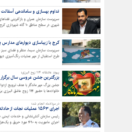
تداوم بهسازی و ساماندهی آسفالت معابر
سرپرست سازمان عمران و بازآفرینی فضاهای
شهری در سطح مناطق ۱۰ گ
و تأمین آسایش شهروندان خبر داد.
کرج با زیباسازی دیوارهای مدارس به
سرپرست سازمان سیما، منظر و فضای سبز ش
طرح استقبال از مهر عملیات رنگ‌آمیزی دیو
پیوند عاشقانه ۱۱۴ زوج البرزی؛
بزرگترین جشن عروسی سال برگزار 
جشن بزرگ مهر ماندگار با هدف ترویج ازدواج
خانواده‌ها با حضور ۱۱۴ زوج عاشق البرزی برگزار شد.
در مردادماه انجام شد؛
اجرای ۱۵۶۳ عملیات نجات از حادثه و ۴۹۰ اطفای حریق در کرج
رئیس سازمان آتش‌نشانی و خدمات ایمنی ش
اجرای ماموریت به ۴۹۰ مورد حریق و یک‌هزار و ۵۶۳ مورد حادثه اعزام شده‌اند.