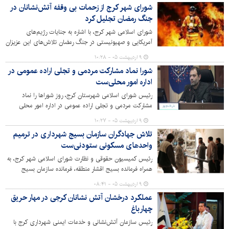
شورای شهر کرج از زحمات بی وقفه آتش‌نشانان در
جنگ رمضان تجلیل کرد
شورای اسلامی شهر کرج، با اشاره به جنایات رژیم‌های
آمریکایی و صهیونیستی در جنگ رمضان تلاش‌های این عزیزان
را مورد تجلیل و ستایش قرار داد.
۹ اردیبهشت ۰۵ - ۱۰:۲۸
شورا نماد مشارکت مردمی و تجلی اراده عمومی در
اداره امور محلی‌ست
رئیس شورای اسلامی شهرستان کرج، روز شوراها را نماد
مشارکت مردمی و تجلی اراده عمومی در اداره امور محلی‌
عنوان کرد و این زمان را فرصتی مغتنم برای تجلیل از نقش
۹ اردیبهشت ۰۵ - ۱۰:۲۷
سازنده شوراها در توسعه پایدار، حل مسائل شهری، تقویت
تلاش جهادگران سازمان بسیج شهرداری در ترمیم
همبستگی اجتماعی و تحقق عدالت‌محوری در خدمت‌رسانی
واحدهای مسکونی ستودنی‌ست
ارزیابی کرد.
رئیس کمیسیون حقوقی و نظارت شورای اسلامی شهر کرج، به
همراه فرمانده بسیج اقشار منطقه، فرمانده سازمان بسیج
شهرداری کرج،جانشین و شورای فرماندهی سازمان بسیج
۹ اردیبهشت ۰۵ - ۰۸:۴۱
شهرداری،فرمانده حوزه خواهران شهیده فائزه رحیمی و مدیر
عملکرد درخشان آتش نشانان کرجی در مهار حریق
منطقه ۹ شهرداری از فعالیت‌های گروه جهادگران بسیج در
چهارباغ
ترمیم و بهسازی واحدهای مسکونی تخریب‌شده توسط رژیم
صهیونیستی و آمریکای جنایتکار در جریان جنگ رمضان بازدید
رئیس سازمان آتش‌نشانی و خدمات ایمنی شهرداری کرج با