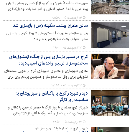
سرپرست منطقه ۵ شهرداری کرج، از آزادسازی بخشی از بلوار
پونه غربی با اخذ دستور قضایی و آغاز عملیات جدول‌گذاری
محدوده ایستگاه مترو گلشهر خبر داد.
۱۴ اردیبهشت ۰۵ - ۰۸:۵۸
سالن معراج بهشت سکینه (س) بازسازی شد
رئیس سازمان مدیریت آرامستان‌های شهردار کرج از بازسازی
سالن معراج بهشت سکینه(س) خبر داد.
۱۳ اردیبهشت ۰۵ - ۱۴:۰۰
کرج در مسیر بازسازی پس از جنگ/ ازمشوق‌های
ساخت‌وساز تا ترمیم واحدهای آسیب‌دیده
معاون شهرسازی و معماری شهرداری کرج از تدوین بسته‌های
تشویقی برای رونق ساخت‌وساز و همچنین برنامه‌ریزی برای
بازسازی پلاک‌های ثبتی کامل تخریب‌شده و جبران خسارت
۱۳ اردیبهشت ۰۵ - ۱۳:۵۸
وارده به بیش از ۲۱۰۰ واحد مسکونی و تجاری در سطح شهر
دیدار شهردار کرج با پاکبانان و سبزپوشان به
خبر داد.
مناسبت روز کارگر
شهردار کرج همزمان با روز کارگر با حضور در جمع پاکبانان و
‌سبز پوشان، ضمن دیدار و گفت‌وگو با آنان، از تلاش‌های
شبانه‌روزی این قشر زحمتکش در حفظ پاکیزگی و طراوت
۱۲ اردیبهشت ۰۵ - ۲۲:۵۶
شهر قدردانی کرد.
شهردار کرج در دیدار با پاکبانان و سبزبانان: