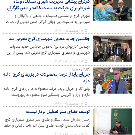
کارگران پیشانی مدیریت شهری هستند/ وعده
شهردار برای حرکت به سمت خانه‌دار شدن کارگران
شهردار کرج در نشستی صمیمانه با جمعی از پاکبانان و
سبزبانان به مناسبت روز جهانی کارگر، ضمن تجلیل از زحمات
شبانه‌روزی آنان، بر اولویت بهبود وضعیت معیشتی و تلاش
۱۲ اردیبهشت ۰۵ - ۲۲:۲۲
برای تامین مسکن این قشر زحمتکش تاکید کرد.
جانشین جدید معاون شهرسازی کرج معرفی شد
مهندس "داریوش مردانی" به‌عنوان جانشین جدید معاونت
شهرسازی و معماری شهرداری کرج معرفی شد. پیش از این
"امیرحسین کاظمینی" این مسئولیت را به عهده داشت.
۱۲ اردیبهشت ۰۵ - ۱۲:۱۲
گزارش خبری؛
جریان پایدار عرضه محصولات در بازارهای کرج ادامه
دارد
وفور کالا و جریان پایدار عرضه محصولات در بازارهای کرج ادامه
دارد و بازار با افزایش چشمگیر تنوع محصولات روبروست.
۱۲ اردیبهشت ۰۵ - ۱۱:۳۰
توسعه فضای سبز تعطیل بردار نیست
رئیس سازمان سیما، منظر و فضای سبز شهری شهرداری کرج
گفت: فعالیت‌های توسعه فضای سبز، اقدامات باغبانی و حفظ
و نگهداری تعطیل بردار نیست و این اقدامات در تمام مدت
۱۲ اردیبهشت ۰۵ - ۱۱:۲۹