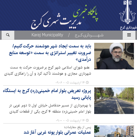
باید به سمت ایجاد شهر هوشمند حرکت کنیم/
ضرورت تغییر استراتژی به سمت «توسعه منابع
درآمدی»
عضو شورای اسلامی شهر کرج بر ضرورت حرکت به سمت
شهرداری مجازی و هوشمند تأکید کرد و آن را راهکاری کلیدی
برای کاهش مشکلات شهروندان دانست.
۱۴ اردیبهشت ۰۵ - ۰۹:۰۶
پروژه تعریض بلوار امام خمینی(ره) کرج به ایستگاه
پایانی رسید
با بهره‌برداری از مسیر حدفاصل خیابان اول تا دوم غربی در
بلوار امام خمینی(ره) منطقه ۴ کرج، یکی از قطعات کلیدی
پروژه مهم و راهبردی تعریض این بلوار تکمیل شد؛ اقدامی که
۱۴ اردیبهشت ۰۵ - ۰۹:۰۰
به گفته مدیر منطقه ۴، نقش قابل توجهی در کاهش ترافیک،
پس از رفع معارضات؛
ارتقای ایمنی و افزایش رفاه شهروندان چند منطقه مجاور
عملیات عمرانی بلوار پونه غربی آغاز شد
خواهد داشت.