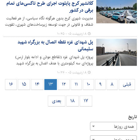
کلانشهر کرج پایلوت اجرای طرح تاکسی‌های تمام
برقی در کشور
مدیریت شهری کرج بدون هرگونه نگاه سیاسی، از هر فعالیت
شفاف و قانونی در جهت توسعه زیرساخت‌های شهری، تقویت
آبادانی و محرومیت‌زدایی استقبال می‌کند و هدف اصلی،
۸ اردیبهشت ۰۵ - ۱۰:۴۵
حمایت همه‌جانبه از سرمایه‌گذاران و فعالان حوزه حمل و نقل
پل شهدای غزه نقطه اتصال به بزرگراه شهید
پاک است.
سلیمانی
پروژه‌ پل شهدای غزه (تقاطع موذن و ادامه بلوار ارس)
پروژه‌ای سه کیلومتری با هدف اتصال به بزرگراه شهید
سلیمانی و تسهیل در تردد شهروندان است.
۸ اردیبهشت ۰۵ - ۱۰:۳۶
قبلی
۸
۹
۱۰
۱۱
۱۲
۱۳
۱۴
۱۵
۱۶
۱۷
۱۸
بعدی
تاریخ
همه‌ی روزها