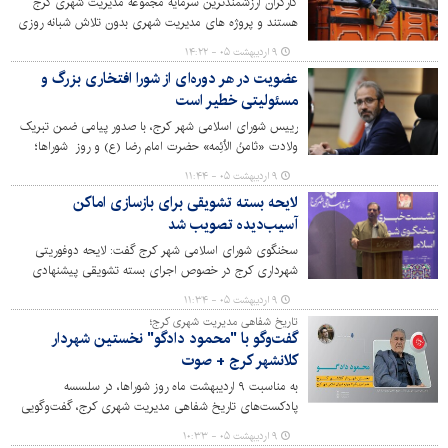
کارگران ارزشمندترین سرمایه مجموعه مدیریت شهری کرج
هستند و پروژه های مدیریت شهری بدون تلاش شبانه روزی
آنها به ثمر نمی‌نشیند. یازدهم اردیبهشت ماه و روز جهانی کار و
۹ اردیبهشت ۰۵ - ۱۴:۲۲
کارگر بهانه ای برای تجلیل از زحمات کارگران است.
عضویت در هر دوره‌ای از شورا افتخاری بزرگ و
مسئولیتی خطیر است
رییس شورای اسلامی شهر کرج، با صدور پیامی ضمن تبریک
ولادت «ثامنُ الْاَئِمه» حضرت امام رضا (ع) و روز شوراها؛
شوراها را به عنوان نمادی از لایه‌های عمیق مردم‌سالاری در
۹ اردیبهشت ۰۵ - ۱۱:۴۴
نظام مقدس جمهوری اسلامی برشمرد و این روز را به همه
لایحه بسته تشویقی برای بازسازی اماکن
اعضای ادوار شورا تبریک گفت.
آسیب‌دیده تصویب شد
سخنگوی شورای اسلامی شهر کرج گفت: لایحه دوفوریتی
شهرداری کرج در خصوص اجرای بسته تشویقی پیشنهادی
برای حمایت از بازسازی اماکن آسیب‌دیده از جنگ تحمیلی و
۹ اردیبهشت ۰۵ - ۱۱:۳۴
ترغیب سرمایه‌گذاری در بخش مسکن، با تصویب اعضای شورا
تاریخ شفاهی مدیریت شهری کرج؛
به تأیید رسید.
گفت‌وگو با "محمود دادگو" نخستین شهردار
کلانشهر کرج + صوت
به مناسبت ۹ اردیبهشت ماه روز شوراها، در سلسسه
پادکست‌های تاریخ شفاهی مدیریت شهری کرج، گفت‌وگویی
جذاب با محمود دادگو، اولین شهردار کلانشهر کرج پس از
۹ اردیبهشت ۰۵ - ۱۰:۳۳
ادغام شهرهای کرج، مهرشهر و گوهردشت انجام داده‌ایم.