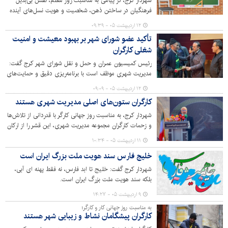
شهردار کرج، در پیامی به مناسبت روز معلم، نقش بی‌بدیل
فرهنگیان در ساختن ذهن، شخصیت و هویت نسل‌های آینده
را ستود و تأکید کرد: معلمان با تربیت شهروندان مسئول،
۱۲ اردیبهشت ۰۵ - ۰۹:۳۹
قانون‌مدار و وطن‌دوست، پایه‌های پیشرفت شهر را بنا می‌کنند.
تأکید عضو شورای شهر بر بهبود معیشت و امنیت
شغلی کارگران
رئیس کمیسیون عمران و حمل و نقل شورای شهر کرج گفت:
مدیریت شهری موظف است با برنامه‌ریزی دقیق و حمایت‌های
هدفمند، زمینه بهبود شرایط کاری و رفاهی کارگران را فراهم
۱۲ اردیبهشت ۰۵ - ۰۹:۰۹
کند. ارتقای سطح ایمنی، پرداخت به‌موقع حقوق و ایجاد انگیزه
کارگران ستون‌های اصلی مدیریت شهری هستند
در محیط کار از جمله اقداماتی‌ست که باید به‌صورت جدی دنبال
شود.
شهردار کرج، به مناسبت روز جهانی کارگر با قدردانی از تلاش‌ها
و زحمات کارگران مجموعه مدیریت شهری، این قشر را از ارکان
اصلی خدمت‌رسانی در شهر دانست.
۱۱ اردیبهشت ۰۵ - ۱۰:۳۴
خلیج فارس سند هویت ملت بزرگ ایران است
شهردار کرج گفت: خلیج تا ابد فارس، نه فقط پهنه ای آبی،
بلکه سند هویت ملت بزرگ ایران است.
۹ اردیبهشت ۰۵ - ۱۴:۲۷
به مناسبت روز جهانی کار و کارگر؛
کارگران پیشگامان نشاط و زیبایی شهر هستند