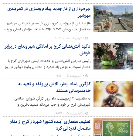
تعطیلات نوروزی و جنگ تحمیلی سوم ادامه داشته است.
بهره‌برداری از فاز جدید پیاده‌روسازی در کمربندی
مهرشهر
فاز جدیدی از پروژه پیاده‌روسازی در مسیر کمربندی مهرشهر،
حدفاصل خیابان‌های ۲۰۷ تا ۲۱۴، با هدف افزایش ایمنی و رفاه
عابران پیاده به بهره‌برداری رسید.
۱۲ اردیبهشت ۰۵ - ۱۰:۴۲
تاکید آتش‌نشانی کرج بر آمادگی شهروندان در برابر
طوفان
رئیس سازمان آتش‌نشانی و خدمات ایمنی شهرداری کرج با
هشدار نسبت به وزش باد شدید و احتمال وقوع طوفان در روز
جاری، از شهروندان خواست با رعایت نکات ایمنی، از بروز
۱۲ اردیبهشت ۰۵ - ۰۹:۵۰
حوادث جلوگیری کنند.
کارگران نماد ایثار، تلاش بی‌وقفه و تعهد به
خدمت‌رسانی هستند
به مناسبت ۱۱ اردیبهشت ماه، روز کارگر، شورای اسلامی
شهرستان کرج بر خود واجب می‌داند صمیمانه‌ترین و
عمیق‌ترین درودهای خود را بر پیشانی پر از عرقِ کارگران
۱۲ اردیبهشت ۰۵ - ۰۹:۴۷
شریف و به ویژه قهرمانان بی‌صدای شهر، یعنی سبزبانان و
تعلیم، معماری آینده کشور/ شهردار کرج از مقام
پاکبانان عزیز، تقدیم نماید.
معلمان قدردانی کرد