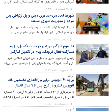
و از تلاش جهادی ایشان تقدیر نمود.
قدردانی ویژه از تلاش‌های فداکارانه آتش‌نشانان، نقش آنان در
مهار حریق گسترده کارخانه چسب واقع در چهارباغ را ستود.
۹ اردیبهشت ۰۵ - ۰۸:۳۳
شوراها نماد مردم‌سالاری دینی و پل ارتباطی بین
مردم و مدیریت شهری هستند
شهردار کرج با گرامیداشت نهم اردیبهشت ماه سالروز ملی
شوراهای اسلامی، این نهاد را نماد مردم سالاری دینی و
مشارکت عموم مردم در تعیین سرنوشت شهرها و روستاها و
۸ اردیبهشت ۰۵ - ۱۳:۰۱
پل ارتباطی بین مردم و مدیریت شهری دانست.
فاز سوم کنارگذر مهرشهر در دست تکمیل/ لزوم
مشارکت فعال فرودگاه پیام در تکمیل کنارگذر
رئیس کمیسیون عمران و حمل و نقل شورای اسلامی شهر
کرج گفت: فرودگاه پیام به‌عنوان یکی از ذینفعان اصلی پروژه
کنارگذر شهید شعبان نصیری (مهرشهر) با شهرداری کرج
۸ اردیبهشت ۰۵ - ۱۱:۲۳
همکاری نزدیک‌تری داشته باشد.
گزارش
ورود ۴۰ اتوبوس برقی و راه‌اندازی نخستین خط
اتوبوس تندرو در کرج پس از ۹ سال انتظار
با بهره‌برداری از ۴۰ دستگاه اتوبوس برقی به ارزش ۶۰۰ میلیارد
تومان و راه‌اندازی نخستین مسیر ویژه اتوبوس تندرو (BRT)،
شهر کرج وارد مرحله جدیدی از توسعه ناوگان حمل‌ونقل
۸ اردیبهشت ۰۵ - ۱۰:۵۰
عمومی خود شده است.
گزارش؛