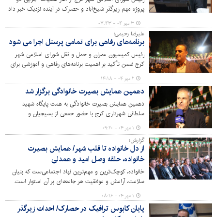
پروژه مهم زیرگذر شیخ‌آباد و حصارک در آینده نزدیک خبر داد
و پروژه‌های عمرانی و فرهنگی را در دستور کار شهرداری برای
۳ مهر ۰۴ - ۰۷:۴۳
نیمه دوم سال جاری اعلام کرد.
علیرضا رحیمی؛
برنامه‌های رفاهی برای تمامی پرسنل اجرا می شود
رئیس کمیسیون عمران و حمل و نقل شورای اسلامی شهر
کرج ضمن تأکید بر اهمیت برنامه‌های رفاهی و آموزشی برای
کارکنان و خانواده‌های‌شان، از تداوم و تقویت این رویدادها
۲ مهر ۰۴ - ۱۴:۱۸
خبر داد.
دهمین همایش بصیرت خانوادگی برگزار شد
دهمین همایش بصیرت خانوادگی به همت پایگاه شهید
سلطانی شهرداری کرج با حضور جمعی از بسیجیان و
خانواده‌های آنان روز شنبه در بوستان بانوان جهانشهر برگزار
۱ مهر ۰۴ - ۰۹:۲۰
شد.
گزارش؛
از دل خانواده تا قلب شهر/ همایش بصیرت
خانواده، حلقه وصل امید و همدلی
خانواده، کوچک‌ترین و مهم‌ترین نهاد اجتماعی‌ست که بنیان
سلامت، آرامش و موفقیت هر جامعه‌ای بر آن استوار است.
وقتی اعضای خانواده درک درست و بصیرتی عمیق نسبت به
۱ مهر ۰۴ - ۰۸:۱۶
نقش خود در زندگی مشترک داشته باشند، نه تنها زندگی خود
پایان کابوس ترافیک در حصارک/ احداث زیرگذر
را زیباتر می‌کنند، بلکه به رشد و تعالی کل جامعه نیز کمک