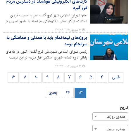
کارت‌های الکترونیکی هوشمند در دسترس مردم
قرار گیرد
عضو شورای اسلامی شهر کرج گفت: نظر به اهمیت فروان
استفاده از کارت‌های الکترونیکی هوشمند به منظور تسهیل در
پرداخت کرایه، ضروری‌ست هر چه سریع‌تر شاهد ارایه این
۳ شهریور ۰۴ - ۱۳:۳۸
کارت‌ها به شهروندان به‌خصوص در خطوط اصلی شهر باشیم.
پروژه‌های نیمه‌تمام باید با همدلی و هماهنگی به
سرانجام برسد
رئیس شورای اسلامی شهرستان کرج گفت: اکنون در ماه‌های
پایانی دوره ششم شورای اسلامی قرار داریم در این فرصت
محدود لازم است با همان توان و انگیزه روزهای نخست
۳ شهریور ۰۴ - ۱۳:۳۳
فعالیت، مسیر خدمت به شهروندان را ادامه دهیم.
قبلی
۴
۵
۶
۷
۸
۹
۱۰
۱۱
۱۲
۱۳
۱۴
بعدی
تاریخ
همه‌ی روزها
همه‌ی ماه‌ها