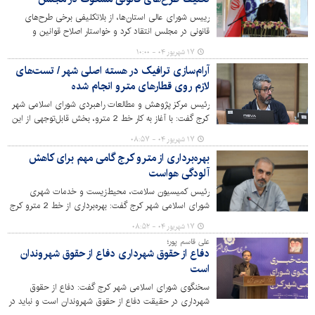
کرج و تقویت هویت فرهنگی این خطه شد.
رییس شورای عالی استان‌ها، از بلاتکلیفی برخی طرح‌های
قانونی در مجلس انتقاد کرد و خواستار اصلاح قوانین و
واگذاری اختیارات ماده ۵ به شوراهای محلی شد.
۱۷ شهریور ۰۴ - ۱۰:۰۰
آرام‌سازی ترافیک در هسته اصلی شهر / تست‌های
لازم روی قطارهای مترو انجام شده
رئیس مرکز پژوهش و مطالعات راهبردی شورای اسلامی شهر
کرج گفت: با آغاز به کار خط 2 مترو، بخش قابل‌توجهی از این
حجم تردد به حمل‌ونقل ریلی منتقل شده و مشکلات ترافیکی
۱۷ شهریور ۰۴ - ۰۸:۵۷
در این محدوده کاهش خواهد یافت.
بهره‌برداری از مترو کرج گامی مهم برای کاهش
آلودگی هواست
رئیس کمیسیون سلامت، محیط‌زیست و خدمات شهری
شورای اسلامی شهر کرج گفت: بهره‌برداری از خط 2 مترو کرج
یکی از گام‌های مؤثر شورا در مسیر توسعه حمل‌ونقل پاک و
۱۷ شهریور ۰۴ - ۰۸:۵۲
پایدار است.
علی قاسم پور؛
دفاع از حقوق شهرداری دفاع از حقوق شهروندان
است
سخنگوی شورای اسلامی شهر کرج گفت: دفاع از حقوق
شهرداری در حقیقت دفاع از حقوق شهروندان است و نباید در