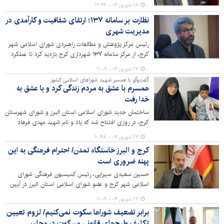
کمیسیون سرمایه‌گذاری و مشارکت‌های مردمی شورای اسلامی
۱۸ شهریور ۰۴ - ۱۲:۲۳
شهر کرج، و رئیس و معاونین سازمان سرمایه‌گذاری شهرداری
نظارت بر سامانه ۱۳۷؛ ارتقای شفافیت و کارآمدی در
برگزار شد. این جلسه با هدف افزایش فرصت‌های
مدیریت شهری
سرمایه‌گذاری، شفاف‌سازی فرایندها و ارتقای اعتماد بخش
خصوصی به پروژه‌های شهری تشکیل شد.
رئیس مرکز پژوهش و مطالعات راهبردی شورای اسلامی شهر
کرج، از مرکز سامانه ۱۳۷ شهرداری کرج بازدید کرد تا عملکرد
این سامانه در رسیدگی به درخواست‌های شهروندان را بررسی و
۱۷ شهریور ۰۴ - ۱۱:۰۹
راهکارهای بهبود خدمات شهری را ارزیابی کند.
گفت‌وگو با همسر شهید شوراهای اسلامی کشور
همسرم با عشق به مردم زندگی کرد و با عشق به
خدا رفت
ساختمان جدید شورای اسلامی استان البرز و شورای شهرستان
کرج، در روزی افتتاح شد که یاد و نام شهید مهدی فرهاد
کیایی، نخستین شهید شوراهای اسلامی کشور، بر تارک آن
۱۷ شهریور ۰۴ - ۱۰:۴۸
می‌درخشید.
کرج و البرز خاستگاه تمدن/ احترام فرهنگی به این
پهنه ضروری است
حسین سعیدی سیرایی، رئیس کمیسیون فرهنگی شورای
اسلامی شهر کرج و عضو شورای اسلامی استان البرز در آیین
مزین کردن ساختمان مشترک شورای اسلامی استان و
۱۷ شهریور ۰۴ - ۱۰:۰۹
شهرستان کرج به نام نخستین شهید شوراهای اسلامی با تأکید
برابر تضعیف شوراها سکوت نمی‌کنیم/ لزوم تعیین
بر جایگاه تاریخی و تمدنی البرز، خواستار تغییر نگاه منفی به
تکلیف طرح‌های قانونی مسکوت در مجلس