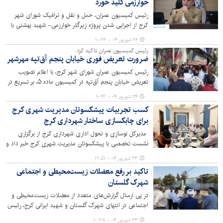
خوارزمی کلید ‌خورد
می‌کنند.
رئیس کمیسیون عمران، حمل و نقل و ترافیک شورای شهر
کرج از اجرایی شدن پروژه زیرگذر خوارزمی- شهید بهشتی با
هدف روان‌سازی ترافیک و تسهیل در عبور و مرور شهروندان
۲۶ شهریور ۰۴ - ۱۰:۲۳
محدوده حصارک خبر داد.
رئیس کمیسیون عمران تاکید کرد:
ضرورت تعریض فوری خیابان پنجم آق‌تپه مهرشهر
رئیس کمیسیون عمران شورای شهر کرج، با اعلام تصویب
تعریض خیابان پنجم آق‌تپه در کمیسیون ماده ۵، بر تسریع در
اجرای پروژه‌های عمرانی این محله کم‌برخوردار تأکید کرد.
۲۴ شهریور ۰۴ - ۱۰:۴۱
کسب تجربیات پیشکسوتان مدیریت شهری کرج
برای چابکسازی ساختار شهرداری کرج
مدیرکل نوسازی و تحول اداری شهرداری کرج از برگزاری
نشست تخصصی با پیشکسوتان مدیریت شهری کرج خبر داد و
گفت: با هدف بهره‌گیری از تجربیات ارزشمند این گنجینه‌های
۲۳ شهریور ۰۴ - ۱۲:۵۱
مدیریتی، طرح تحول و چابک‌سازی ساختار سازمانی شهرداری
تاکید بر رفع معضلات زیست‌محیطی و اجتماعی
کرج در حال اجراست.
شهرک گلستان
در پی ارسال گزارش‌های متعدد از معضلات زیست‌محیطی و
اجتماعی در انتهای شهرک گلستان و شهید ایرانی کرج، رئیس
کمیسیون عمران و حمل و نقل شورای اسلامی شهر کرج به
۲۳ شهریور ۰۴ - ۱۰:۳۸