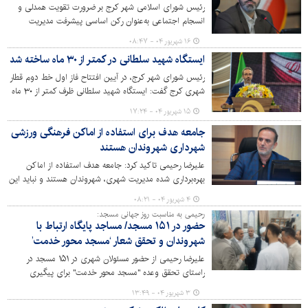
رئیس شورای اسلامی شهر کرج بر ضرورت تقویت همدلی و
انسجام اجتماعی به‌عنوان رکن اساسی پیشرفت مدیریت
شهری تأکید کرد.
۱۶ شهریور ۰۴ - ۰۸:۴۷
ایستگاه شهید سلطانی در کمتر از ۳۰ ماه ساخته شد
رئیس شورای شهر کرج، در آیین افتتاح فاز اول خط دوم قطار
شهری کرج گفت: ایستگاه شهید سلطانی ظرف کمتر از ۳۰ ماه
در دوره ششم مدیریت شهری تکمیل شد و هم‌اکنون به
۱۵ شهریور ۰۴ - ۱۷:۲۴
بهره‌برداری رسیده است.
جامعه هدف برای استفاده از اماکن فرهنگی ورزشی
شهرداری شهروندان هستند
علیرضا رحیمی تاکید کرد: جامعه هدف استفاده از اماکن
بهره‌برداری شده مدیریت شهری، شهروندان هستند و نباید این
مراکز به نهادها و ادارات دولتی واگذار شده یا در اختیار آنها
۴ شهریور ۰۴ - ۰۸:۲۱
قرار گیرد.
رحیمی به مناسبت روز جهانی مسجد:
حضور در ۱۵۱ مسجد/ مساجد پایگاه ارتباط با
شهروندان و تحقق شعار ‘مسجد محور خدمت’
علیرضا رحیمی از حضور مسئولان شهری در ۱۵۱ مسجد در
راستای تحقق وعده "مسجد محور خدمت" برای پیگیری
مشکلات شهروندان کرج خبر داد.
۳ شهریور ۰۴ - ۱۳:۴۹