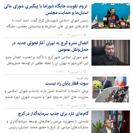
همراه سرپرست سازمان سیما و منظر شهری و مدیر منطقه ۵
لزوم تقویت جایگاه شوراها با پیگیری شورای عالی
شهرداری از این محل بازدید و بر ساماندهی فوری آن تأکید
استان‌ها و حمایت مجلس
کرد.
رئیس شورای اسلامی شهرستان کرج گفت: امید است با
تلاش‌های شورای عالی استان‌ها و پشتیبانی مجلس، جایگاه
شوراها مطابق با آنچه در قانون اساسی پیش‌بینی شده، ارتقا
۱۸ شهریور ۰۴ - ۱۲:۴۶
یابد و بستر لازم برای نقش‌آفرینی مؤثرتر آن‌ها فراهم شود.
اتصال مترو کرج به تهران آغاز تحولی جدید در
حمل‌ونقل عمومی
عضو شورای اسلامی شهر کرج با تأکید بر اهمیت اتصال مترو
این کلان‌شهر به تهران آن را نقطه عطفی در توسعه حمل‌ونقل
شهری و ارتقای کیفیت زندگی شهروندان دانست.
۱۸ شهریور ۰۴ - ۱۲:۳۳
یادداشت؛
سوت قطار پایان راه نیست
برخی دانسته یا نادانسته اصرار دارند خدمات شورای اسلامی و
مدیریت های ادوار به ویژه شورا و مدیریت شهری دوره ششم
در ساخت ایستگاه،راه‌اندازی قطار شهری و تحقق اقدامات
۱۸ شهریور ۰۴ - ۱۲:۲۷
ماندگار مدیریت شهری را نادیده فرض نمایند که بی تردید این
گام‌های تازه برای جذب سرمایه‌گذار در کرج
شیوه از خبر یا تحلیل از باب انصاف در طریق صواب نیست.
نشستی با محوریت بررسی راهکارهای توسعه سرمایه‌گذاری و
مشارکت‌های مردمی در کرج با حضور محمد اسدیان، رئیس