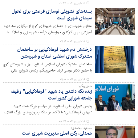
این حوزه کوتاهی صورت گیرد.
۱۶ شهریور ۰۴ - ۰۹:۳۹
بسته‌های تشویقی نوسازی فرصتی برای تحول
سیمای شهری است
معاون شهرسازی و معماری شهرداری کرج از برگزاری سه دوره
آموزشی برای کارکنان حوزه‌های درآمد، شهرسازی و املاک با
هدف آشنایی با دومین آیین‌نامه تشویقی مالی بافت فرسوده و
۱۶ شهریور ۰۴ - ۰۹:۱۱
آخرین بخشنامه‌های ضوابط شهرسازی خبر داد.
درخشش نام شهید فرهادکیایی بر ساختمان
مشترک شورای اسلامی استان و شهرستان
ساختمان مشترک شورای اسلامی استان البرز و شهرستان کرج
با حضور دکتر موسی‌الرضا حاجی‌بیگلو، رئیس شورای عالی
استان‌ها، همسر و پدر شهید و جمعی از مسئولان استانی و
۱۶ شهریور ۰۴ - ۰۹:۰۰
شهری به نام شهید مهدی فرهاد کیایی، نخستین شهید
حاجی‌بگلو:
شوراهای اسلامی کشور در جریان جنگ ۱۲ روزه مزین شد.
زنده نگه داشتن یاد شهید "فرهادکیایی" وظیفه
جامعه شورایی کشور است
رئیس شورای عالی استان‌ها در مراسم بزرگداشت شهید
"مهدی فرهادکیایی" با تأکید بر اینکه پیروزی‌های بزرگ انقلاب
و دفاع مقدس با ایستادگی مردم رقم خورد، گفت: جامعه
۱۶ شهریور ۰۴ - ۰۸:۵۱
شورایی کشور وظیفه دارد نام و راه شهدای خدمت، به‌ویژه
مسعود محمدی؛
شهید فرهادی را در جامعه زنده و ماندگار کند.
همدلی، رکن اصلی مدیریت شهری است