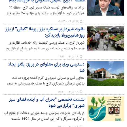
منطقه ۳ برای تسهیل دسترسی به فرودگاه پیام
در ادامه برنامه‌های توسعه شبکه معابر غرب کرج، منطقه ۳
شهرداری کرج، با آزادسازی حدود پنج هزار و ۵۰۰ مترمربع از
اراضی در دو مسیر استراتژیک مهرشهر و آق‌تپه، گام مهمی در
۱۹ آذر ۰۴ - ۰۹:۵۷
رفع موانع ترافیکی و بهبود دسترسی ساکنان چندین منطقه به
نظارت شهردار بر عملکرد بازار روزها/ "کیانی" از بازار
فرودگاه پیام برداشت.
روز شاهین‌ویلا بازدید کرد
شهردار کرج، با هدف بررسی کیفیت ارائه خدمات، نظارت بر
قیمت‌ها و شنیدن دغدغه‌های مستقیم شهروندان از بازار روز
میوه و تره‌بار محله شاهین ویلا بازدید کرد.
۱۸ آذر ۰۴ - ۱۴:۱۱
دسترسی ویژه برای معلولان در پروژه پلاتو ایجاد
شد
معاون فنی و عمرانی شهرداری کرج گفت: پروژه ساخت
پلاتوی فرهنگی شهرداری کرج با هدف خدمت‌رسانی به عموم
مردم، به‌ویژه عزیزان دارای معلولیت احداث شده است.
۱۸ آذر ۰۴ - ۱۳:۲۰
نشست تخصصی "بحران آب و آینده فضای سبز
شهری" برگزار می شود
در راستای مصوبات سومین جلسه شورای حفاظت از منابع آب
و کارگروه سازگار با کم آبی استان در سال 1404 نشست
تخصصی بحران آب و آینده فضای سبز شهری به همت سازمان