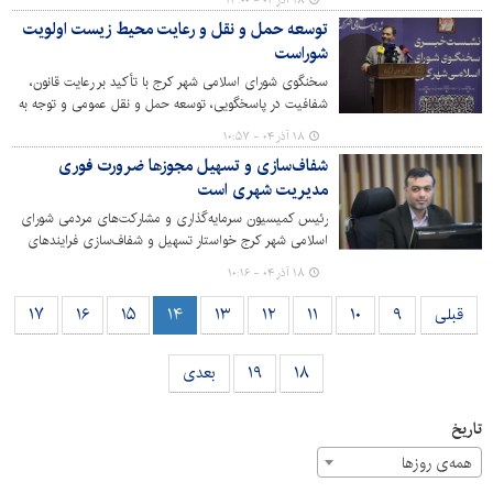
۱۸ آذر ۰۴ - ۱۳:۰۰
سیما، منظر و فضای سبز شهری شهرداری کرج برگزار می‌شود.
توسعه حمل و نقل و رعایت محیط زیست اولویت
شوراست
سخنگوی شورای اسلامی شهر کرج با تأکید بر رعایت قانون،
شفافیت در پاسخگویی، توسعه حمل و نقل عمومی و توجه به
محیط زیست، گزارشی از مصوبات و اقدامات شورا ارائه و بر
۱۸ آذر ۰۴ - ۱۰:۵۷
شفافیت پاسخگویی مدیران اجرایی تأکید کرد.
شفاف‌سازی و تسهیل مجوزها ضرورت فوری
مدیریت شهری است
رئیس کمیسیون سرمایه‌گذاری و مشارکت‌های مردمی شورای
اسلامی شهر کرج خواستار تسهیل و شفاف‌سازی فرایندهای
سرمایه‌گذاری در شهرداری شد.
۱۸ آذر ۰۴ - ۱۰:۱۶
قبلی
۹
۱۰
۱۱
۱۲
۱۳
۱۴
۱۵
۱۶
۱۷
۱۸
۱۹
بعدی
تاریخ
همه‌ی روزها