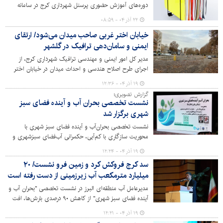
دوره‌های آموزش حضوری پرسنل شهرداری کرج در سامانه
آموزش ضمن خدمت کارکنان خبر داد.
۲۲ آذر ۰۴ - ۰۸:۵۹
خیابان اختر غربی صاحب میدان می‌شود/ ارتقای
ایمنی و سامان‌دهی ترافیک در گلشهر
مدیر کل امور ایمنی و مهندسی ترافیک شهرداری کرج، از
اجرای طرح اصلاح هندسی و احداث میدان در خیابان اختر
غربی، واقع در محله گلشهر خبر داد.
۱۹ آذر ۰۴ - ۱۲:۳۶
گزارش تصویری؛
نشست تخصصی بحران آب و آینده فضای سبز
شهری برگزار شد
نشست تخصصی بحران‌آب و آینده فضای سبز شهری با
محوریت سازگاری با کم‌آبی، حکمرانی آب‌فضای سبزشهری و
ارتقای تاب‌آوری فضای سبز با حضور مدیران، کارشناسان و
۱۹ آذر ۰۴ - ۱۲:۲۴
اساتید دانشگاه به همت سازمان سیما، منظر و فضای سبز
سد کرج فروکش کرد و زمین فرو نشست/ ۲۰
شهری شهرداری کرج در مجتمع فرهنگی رفاهی میلاد برگزار
میلیارد مترمکعب آب زیرزمینی از دست رفته است
شد.
مدیرعامل آب منطقه‌ای البرز در نشست تخصصی "بحران آب و
آینده فضای سبز شهری" از کاهش ۹۰ درصدی بارش‌ها، افت
بی‌سابقه ذخایر سد کرج به ۷.۵ میلیون مترمکعب و فرونشست
۱۹ آذر ۰۴ - ۱۲:۲۱
۳۰ سانتی‌متری در برخی نقاط استان خبر داد.