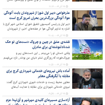
برای ارتقای مدیریت شهری تأکید کرد.
۱۹ آذر ۰۴ - ۱۱:۱۲
عذرخواهی دبیر اول شورا از شهروندان بابت آلودگی
هوا/ آلودگی بزرگ‌ترین بحران امروز کرج است
دبیر اول و رئیس کمیسیون تلفیق شورای اسلامی شهر کرج با
اشاره به تداوم آلودگی هوا در هفته‌های اخیر، از شهروندان
عذرخواهی کرد و خواستار قرار گرفتن حل این بحران در اولویت
۱۹ آذر ۰۴ - ۱۱:۰۸
عملی مدیریت شهری شد.
نقشه‌ی عشق در چین و چروک دست‌های تو حک
شده/دلنوشته‌ای برای مادران
وقتی دستان تو را می‌بینم _ این دست‌های پیر و
چروک‌خورده که روزگاری تمام دنیای من بودند_ تازه می‌فهمم
زندگی چگونه از لای انگشتان می‌گریزد و عشق چگونه در
۱۹ آذر ۰۴ - ۱۰:۵۱
چین‌وچروک پوست جاودانه می‌شود. این دست‌ها که حالا
آماده باش نیروهای خدماتی شهرداری کرج برای
نقشی از تمام سال‌های صبر و بردباری‌اند، همان
مقابله با آبگرفتگی معابر
دست‌هایی‌ست که گهواره‌ام را تکان دادند، پیشانی تب‌دارم را
نوازش کردند و اولین قدم‌هایم را در این جهان ناپایدار هدایت
معاون محیط زیست و خدمات شهری شهرداری کرج گفت:
کردند.
نیروی خدماتی شهرداری برای مقابله با هدایت آب‌های
سطحی، آبگرفتگی معابر و خیابان های مناطق ۱۰گانه در آماده
۱۹ آذر ۰۴ - ۰۹:۵۹
باش کامل هستند.
آزادسازی مسیرهای کلیدی مهرشهر و آق‌تپه/ عزم