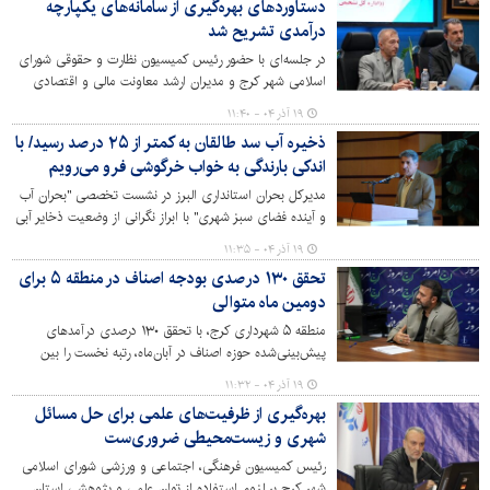
دستاوردهای بهره‌گیری از سامانه‌های یکپارچه
درآمدی تشریح شد
در جلسه‌ای با حضور رئیس کمیسیون نظارت و حقوقی شورای
اسلامی شهر کرج و مدیران ارشد معاونت مالی و اقتصادی
شهرداری، عملکرد مناطق ده‌گانه در وصول مطالبات و استفاده
۱۹ آذر ۰۴ - ۱۱:۴۰
از سامانه‌های یکپارچه درآمدی مورد بررسی قرار گرفت و
ذخیره آب سد طالقان به کمتر از ۲۵ درصد رسید/ با
دستاوردهای چشمگیر سه سال اخیر در این حوزه تشریح شد.
اندکی بارندگی به خواب خرگوشی فرو می‌رویم
مدیرکل بحران استانداری البرز در نشست تخصصی "بحران آب
و آینده فضای سبز شهری" با ابراز نگرانی از وضعیت ذخایر آبی
استان اعلام کرد که سد طالقان اکنون کمتر از ۲۵ درصد آب
۱۹ آذر ۰۴ - ۱۱:۳۵
دارد و تابستان سال آینده برای البرز و تهران بسیار بحرانی
تحقق ۱۳۰ درصدی بودجه اصناف در منطقه ۵ برای
خواهد بود.
دومین ماه متوالی
منطقه ۵ شهرداری کرج، با تحقق ۱۳۰ درصدی درآمدهای
پیش‌بینی‌شده حوزه اصناف در آبان‌ماه، رتبه نخست را بین
مناطق ۱۰ گانه کرج حفظ کرد. مدیر منطقه، همراهی شهروندان
۱۹ آذر ۰۴ - ۱۱:۳۲
و اصناف در قالب «طرح همدلی» و سیاست‌گذاری‌های دقیق
بهره‌گیری از ظرفیت‌های علمی برای حل مسائل
مدیریتی را کلید این موفقیت دانست.
شهری و زیست‌محیطی ضروری‌ست
رئیس کمیسیون فرهنگی، اجتماعی و ورزشی شورای اسلامی
شهر کرج بر لزوم استفاده از توان علمی و پژوهشی استان