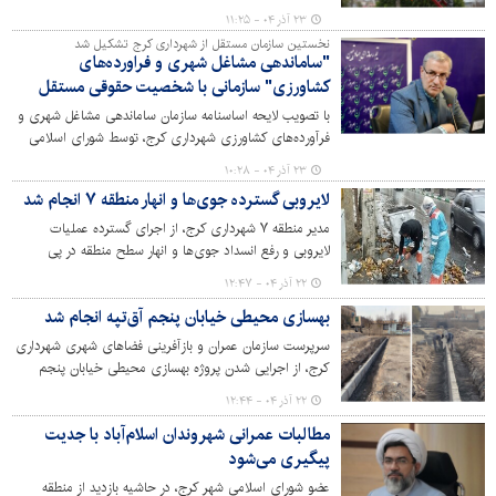
مناطق شهرداری کرج قرارگرفته است. هرس درختان هنگام
۲۳ آذر ۰۴ - ۱۱:۲۵
خواب زمستانه باهدف حذف شاخه‌های آفت‌زده و بیمار، رفع
نخستین سازمان مستقل از شهرداری کرج تشکیل شد
خطر شاخه‌های خطرآفرین در کنار تیرهای برق، رفع دید
"ساماندهی مشاغل شهری و فراورده‌های
المان‌های ترافیکی، پیرایش و آراستگی درختان، افزایش
کشاورزی" سازمانی با شخصیت حقوقی مستقل
مقاومت گیاهان در برابر فشارهای بیرونی مانند باد و یخبندان
با تصویب لایحه اساسنامه سازمان ساماندهی مشاغل شهری و
انجام می‌شود.
فرآورده‌های کشاورزی شهرداری کرج، توسط شورای اسلامی
شهر و تبادل و ابلاغ آن توسط سازمان شهرداری‌ها و
۲۳ آذر ۰۴ - ۱۰:۲۸
دهیاری‌های کشور، از این پس این سازمان با شخصیت
لایروبی گسترده جوی‌ها و انهار منطقه ۷ انجام شد
حقوقی مستقل تحت نظارت شهرداری کرج و با اصول بازرگانی
و بر اساس ماده ۸۴ قانون شهرداری‌ها تشکیل و اداره خواهد
مدیر منطقه ۷ شهرداری کرج، از اجرای گسترده عملیات
شد.
لایروبی و رفع انسداد جوی‌ها و انهار سطح منطقه در پی
بارندگی‌های اخیر خبرداد و گفت: با اقدام به موقع نیروهای
۲۲ آذر ۰۴ - ۱۲:۴۷
خدمات شهری، از بروز آب‌گرفتگی و اختلال در تردد شهروندان
بهسازی محیطی خیابان پنجم آق‌تپه انجام شد
جلوگیری شد.
سرپرست سازمان عمران و بازآفرینی فضاهای شهری شهرداری
کرج، از اجرایی شدن پروژه بهسازی محیطی خیابان پنجم
غربی آق تپه با رویکرد اقدام مشترک با اداره کل راه و
۲۲ آذر ۰۴ - ۱۲:۴۴
شهرسازی استان البرز خبر داد.
مطالبات عمرانی شهروندان اسلام‌آباد با جدیت
پیگیری می‌شود
عضو شورای اسلامی شهر کرج، در حاشیه بازدید از منطقه