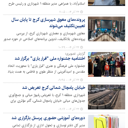
اسلام‌آباد، با همراهی مدیر منطقه ۱ شهرداری و رئیس طرح
ساماندهی تپه مرادآب، اظهار کرد: رسیدگی به مطالبات مردم
۲۲ آذر ۰۴ - ۱۱:۰۵
این محدوده به‌ویژه در حوزه‌های روشنایی معابر، نصب پایه و
پرونده‌های معوق شهرسازی کرج تا پایان سال
چراغ‌ها و بهسازی و آسفالت مسیرها در اولویت مدیریت
تعیین‌تکلیف می‌شوند
شهری قرار دارد.
معاون شهرسازی و معماری شهرداری کرج، از بررسی
پرونده‌های بلاتکلیف، تدوین برنامه‌های اصلاحی در حوزه صدور
پروانه، اجرای مقررات جدید و افزایش نظارت بر
۲۲ آذر ۰۴ - ۱۰:۳۹
ساخت‌وسازهای حریم شهر در جلسه شورای معاونین
گزارش تصویری؛
شهرسازی مناطق خبر داد.
اختتامیه جشنواره ملی "قرار یاری" برگزار شد
جشنواره ملی فرهنگی و هنری "قرار یاری" با محوریت اتحاد
مقدس و امیدآفرینی از منظر علوی و فاطمی به همت بنیاد
بین‌المللی غدیر استان البرز و با مشارکت شهرداری کرج در تالار
۲۲ آذر ۰۴ - ۰۹:۴۸
شهیدان نژادفلاح روز چهارشنبه ۱۹ آذرماه برگزار شد. تجلیل از
خیابان پامچال شمالی کرج تعریض شد
صاحبان آثار برگزیده جشنواره و اهدای 110 کمک هزینه سفر به
نجف اشرف از بخش‌های این جشنواره بود.
شهرداری منطقه ۱ کرج، با تعریض رفیوژ میانی و جمع‌آوری
جدول‌های میانی خیابان پامچال شمالی، گام مؤثری برای
روان‌سازی تردد وسایل نقلیه و بهبود ایمنی عابران پیاده
۲۲ آذر ۰۴ - ۰۹:۱۷
برداشت.
دوره‌های آموزشی حضوری پرسنل بارگزاری شد
مدیر کل دفتر نوسازی و تحول اداری از بارگذاری تمامی