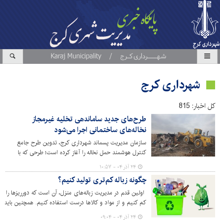
شهرداری کرج
کل اخبار: 815
طرح‌های جدید ساماندهی تخلیه غیرمجاز
نخاله‌های ساختمانی اجرا می‌شود
سازمان مدیریت پسماند شهرداری کرج، تدوین طرح جامع
کنترل هوشمند حمل نخاله را آغاز کرده است؛ طرحی که با
استفاده از فناوری‌های نوین و مشارکت شهروندان، امکان
۲۴ آذر ۰۴ - ۱۰:۵۷
ردیابی، نظارت و کنترل دقیق بر حمل و نقل نخاله‌ها را فراهم
چگونه زباله کم‌تری تولید کنیم؟
خواهد کرد.
اولین قدم در مدیریت زباله‌های منزل، آن است که دورریزها را
کم کنیم و از مواد و کالاها درست استفاده کنیم. همچنین باید
راه‌های استفاده مجدد را یاد بگیریم و در نهایت زباله‌های منزل
۲۴ آذر ۰۴ - ۰۹:۰۴