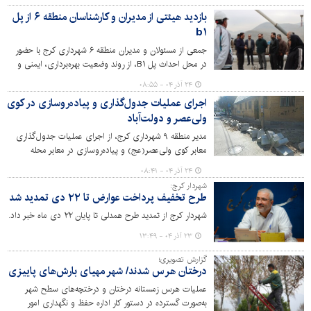
را تفکیک کنیم.
بازدید هیئتی از مدیران و کارشناسان منطقه ۶ از پل
b۱
جمعی از مسئولان و مدیران منطقه ۶ شهرداری کرج با حضور
در محل احداث پل B۱، از روند وضعیت بهره‌برداری، ایمنی و
شرایط فنی این پل بازدید کردند.
۲۴ آذر ۰۴ - ۰۸:۵۵
اجرای عملیات جدول‌گذاری و پیاده‌روسازی در کوی
ولی‌عصر و دولت‌آباد
مدیر منطقه ۹ شهرداری کرج، از اجرای عملیات جدول‌گذاری
معابر کوی ولی‌عصر(عج) و پیاده‌روسازی در معابر محله
دولت‌آباد خبر داد.
۲۴ آذر ۰۴ - ۰۸:۴۱
شهردار کرج:
طرح تخفیف پرداخت عوارض تا ۲۲ دی تمدید شد
شهردار کرج از تمدید طرح همدلی تا پایان ۲۲ دی ماه خبر داد.
۲۳ آذر ۰۴ - ۱۳:۴۹
گزارش تصویری؛
درختان هرس شدند/ شهر مهیای بارش‌های پاییزی
عملیات هرس زمستانه درختان و درختچه‌های سطح شهر
به‌صورت گسترده در دستور کار اداره حفظ و نگهداری امور