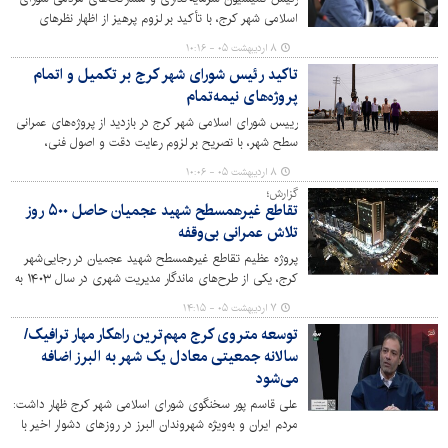
اسلامی شهر کرج، با تأکید بر لزوم پرهیز از اظهار نظرهای
شخصی درباره وضعیت پل B1، اعلام کرد: در جلسه اخیر
۸ اردیبهشت ۰۵ - ۱۰:۱۶
کمیسیون عمران و حمل‌ونقل شورا مقرر شد مشاور و طراح
تاکید رئیس شورای شهر کرج بر تکمیل و اتمام
پروژه، جزئیات روش ارزیابی، نتایج به‌دست‌آمده و زمان‌بندی
پروژه‌های نیمه‌تمام
دقیق اجرای عملیات تکمیل و ترمیم پل ارائه شود.
رییس شورای اسلامی شهر کرج در بازدید از پروژه‌های عمرانی
سطح شهر، با تصریح بر لزوم رعایت دقت و اصول فنی،
زمانبندی و اتمام سریع‌تر پروژه‌ها تاکید کرد.
۸ اردیبهشت ۰۵ - ۱۰:۰۶
گزارش؛
تقاطع غیرهمسطح شهید عجمیان حاصل ۵۰۰ روز
تلاش عمرانی بی‌وقفه
پروژه عظیم تقاطع غیرهمسطح شهید عجمیان در رجایی‌شهر
کرج، یکی از طرح‌های ماندگار مدیریت شهری در سال ۱۴۰۳ به
شمار می‌رود؛ طرحی که با صرف اعتباری بالغ بر ۳۳۰ میلیارد
۷ اردیبهشت ۰۵ - ۱۴:۱۵
تومان و مشارکت مستمر شورای اسلامی شهر و مجموعه
توسعه متروی کرج مهم‌ترین راهکار مهار ترافیک/
عمرانی شهرداری کرج، تنها در مدت ۵۰۰ روز به بهره‌برداری رسید
سالانه جمعیتی معادل یک شهر به البرز اضافه
و اکنون به عنوان یکی از نقاط تحول در بافت ترافیکی غرب
می‌شود
کرج شناخته می‌شود.
علی قاسم پور سخنگوی شورای اسلامی شهر کرج ظهار داشت:
مردم ایران و به‌ویژه شهروندان البرز در روزهای دشوار اخیر با
زمان‌شناسی، تبعیت از ولایت و حضور در صحنه، بار دیگر از