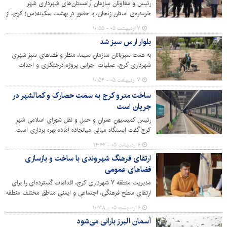
شهروندان قرار گرفته است.
رئیس و معاونان سازمان آرامستان‌های شهرداری شهر
خرمدره‌ی استان زنجان، با حضور در بهشت سکینه(س) کرج، از
بخش های مختلف این آرامستان بازدید کردند.
۷ اردیبهشت ۰۵ - ۱۰:۵۵
بلوار ارس سبز شد
به همت سبزبانان سازمان سیما، منظر و فضاهای سبز شهری
شهرداری کرج، عملیات اجرایی پروژه درختکاری و احداث
فضای سبز حاشیه شرقی بلوار ارس در محدوده پل جمهوری
۷ اردیبهشت ۰۵ - ۱۰:۵۴
تکمیل شد.
ساخت مترو کرج به سمت حصارک و کمالشهر در
جریان است
رئیس کمیسیون عمران و حمل و نقل شورای اسلامی شهر
کرج گفت ایستگاه میانی میانجاده آماده بهره برداری است.
۶ اردیبهشت ۰۵ - ۱۴:۴۲
ارتقای فرهنگ شهروندی با ساخت و بازسازی
فضاهای عمومی
مدیریت منطقه ۷ شهرداری کرج، اقدامات گسترده‌ای را برای
ارتقای سطح فرهنگی، اجتماعی و ایمنی مناطق مختلف منطقه
آغاز کرده است. از جمله این اقدامات ساخت و تکمیل سرای
۶ اردیبهشت ۰۵ - ۱۰:۳۸
محله در رجایی‌شهر و بهسازی پارک‌ها و فضای سبز شهری‌ست
آسمان البرز بارانی می‌شود
که با هدف اصلی ایجاد فضاهای ایمن و تفریحی برای