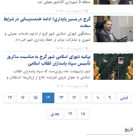
منطقه ۵ شهرداری کلانشهر معرفی شد.
۲ اردیبهشت ۰۵ - ۱۴:۵۶
کرج در مسیر پایداری/ ادامه خدمت‌رسانی در شرایط
سخت
سخنگوی شورای اسلامی شهر کرج از تداوم خدمات عمرانی و
شهری و مشارکت مردم در حفظ پایداری شهر خبر داد.
۲ اردیبهشت ۰۵ - ۱۴:۲۲
بیانیه شورای اسلامی شهر کرج به مناسبت سالروز
تأسیس سپاه پاسداران انقلاب اسلامی
دوم اردیبهشت ماه، روزی‌ست که سپاه پاسداران انقلاب
اسلامی به عنوان بازوی قدرتمند دفاع از ارزش‌ها، استقلال و
تمامیت ارضی کشور متولد شد. این نهاد مقدس، که ریشه در
۲ اردیبهشت ۰۵ - ۱۴:۱۵
باورهای عمیق مردمی دارد، همواره نماد «ایمان»، «ایثار» و
«مقاومت» در برابر استکبار جهانی بوده است.
قبلی
۹
۱۰
۱۱
۱۲
۱۳
۱۴
۱۵
۱۶
۱۷
۱۸
۱۹
بعدی
تاریخ