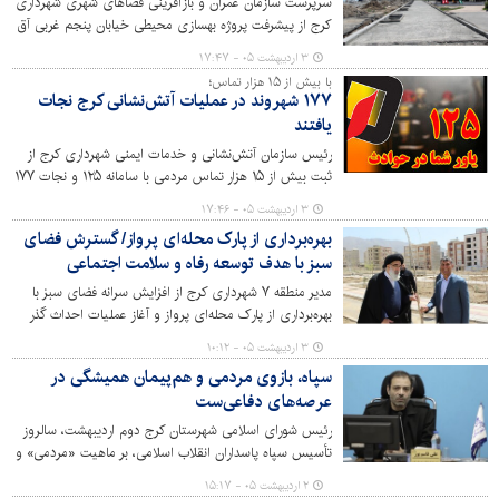
سرپرست سازمان عمران و بازآفرینی فضاهای شهری شهرداری
کرج از پیشرفت پروژه بهسازی محیطی خیابان پنجم غربی آق
تپه واقع در منطقه ۳، که در قالب پروژه‌های اقدام مشترک با
۳ اردیبهشت ۰۵ - ۱۷:۴۷
محوریت و اعتبار تخصیصی اداره کل راه و شهرسازی استان
با بیش از ۱۵ هزار تماس؛
البرز و همکاری شهرداری کرج از ماه‌های پایانی سال ۱۴۰۴ آغاز
۱۷۷ شهروند در عملیات‌ آتش‌نشانی کرج نجات
شده بود، خبر داد.
یافتند
رئیس سازمان آتش‌نشانی و خدمات ایمنی شهرداری کرج از
ثبت بیش از ۱۵ هزار تماس مردمی با سامانه ۱۲۵ و نجات ۱۷۷
شهروند در پی وقوع صدها حادثه و حریق در سطح شهر خبر
۳ اردیبهشت ۰۵ - ۱۷:۴۶
داد.
بهره‌برداری از پارک محله‌ای پرواز/ گسترش فضای
سبز با هدف توسعه رفاه و سلامت اجتماعی
مدیر منطقه ۷ شهرداری کرج از افزایش سرانه فضای سبز با
بهره‌برداری از پارک محله‌ای پرواز و آغاز عملیات احداث گذر
سبز در حاشیه بلوار ارس خبر داد
۳ اردیبهشت ۰۵ - ۱۰:۱۲
سپاه، بازوی مردمی و هم‌پیمان همیشگی در
عرصه‌های دفاعی‌ست
رئیس شورای اسلامی شهرستان کرج دوم اردیبهشت، سالروز
تأسیس سپاه پاسداران انقلاب اسلامی، بر ماهیت «مردمی» و
«هم‌پیمان» این نهاد تأکید کرد و با اشاره به نقاط عطف
۲ اردیبهشت ۰۵ - ۱۵:۱۷
تاریخی نظیر جنگ تحمیلی، جنگ ۱۲ روزه و جنگ رمضان،