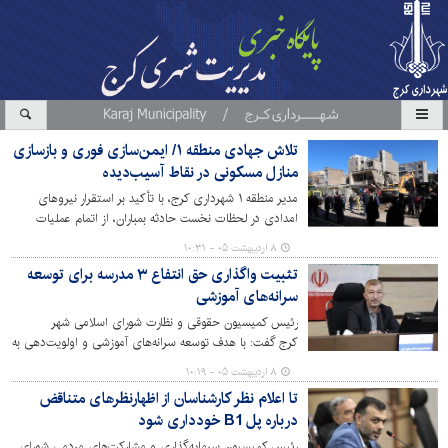
تلاش جهادی منطقه ۱/ ایمن‌سازی فوری و بازسازی
منازل مسکونی در نقاط آسیب‌دیده
مدیر منطقه ۱ شهرداری کرج، با تأکید بر استقرار نیروهای
امدادی در لحظات نخست حادثه بمباران، از اتمام عملیات
ایمن‌سازی و آغاز روند بازسازی و نوسازی واحدهای مسکونی
۸ اردیبهشت ۰۵ - ۱۰:۳۱
آسیب‌دیده با مشارکت گروه‌های جهادی خبر داد.
تثبیت واگذاری حق انتفاع ۳ مدرسه برای توسعه
سرانه‌های آموزشی
رئیس کمیسیون حقوقی و نظارت شورای اسلامی شهر
کرج گفت: با هدف توسعه سرانه‌های آموزشی و اولویت‌دهی به
مناطق کم‌برخوردار، تثبیت واگذاری حق انتفاع سه مدرسه در
۸ اردیبهشت ۰۵ - ۱۰:۱۹
منطقه اسلام‌آباد تصویب شد.
تا اعلام نظر کارشناسان از اظهارنظرهای متناقض
درباره پل B1 خودداری شود
رئیس کمیسیون سرمایه‌گذاری و مشارکت‌های مردمی شورای