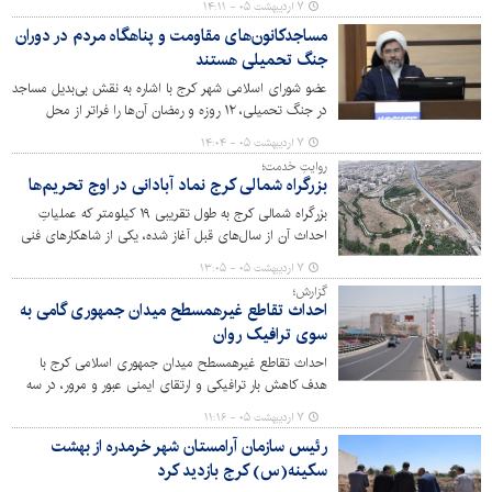
۷ اردیبهشت ۰۵ - ۱۴:۱۱
حریم جمهوری اسلامی دفاع کردند.
مساجدکانون‌های مقاومت و پناهگاه مردم در دوران
جنگ تحمیلی هستند
عضو شورای اسلامی شهر کرج با اشاره به نقش بی‌بدیل مساجد
در جنگ تحمیلی، ۱۲ روزه و رمضان آن‌ها را فراتر از محل
عبادت دانست و گفت: این مکان‌ها در عمل به پایگاه‌های
۷ اردیبهشت ۰۵ - ۱۴:۰۴
اصلی بسیج نیرو، توزیع کمک‌های امدادی و حفظ روحیه
روایتِ خدمت؛
مردم در سخت‌ترین شرایط تبدیل شود.
بزرگراه شمالی کرج نماد آبادانی در اوج تحریم‌ها
بزرگراه شمالی کرج به طول تقریبی ۱۹ کیلومتر که عملیاتِ
احداث آن از سال‌های قبل آغاز شده، یکی از شاهکارهای فنی
و مهندسی بومی و ایرانی به شمار می‌رود که نمادی از توسعه و
۷ اردیبهشت ۰۵ - ۱۳:۰۵
آبادانی در البرز و کشور در سخت‌ترین شرایط تحریم‌ها و رکود
گزارش؛
درآمدی به شمار می‌رود.
احداث تقاطع غیرهمسطح میدان جمهوری گامی به
سوی ترافیک روان
احداث تقاطع غیرهمسطح میدان جمهوری اسلامی کرج با
هدف کاهش بار ترافیکی و ارتقای ایمنی عبور و مرور، در سه
سطح همسطح، زیرگذر و روگذر اجرایی شد. این پروژه از
۷ اردیبهشت ۰۵ - ۱۱:۱۶
طرح‌های زیرساختی بزرگ شهر با مجموع طول ۹۰۰ متر به شمار
رئیس سازمان آرامستان شهر خرمدره از بهشت
می‌رود و مراحل مختلف طراحی، رفع معارضات و آماده‌سازی
سکینه(س) کرج بازدید کرد
مسیر آن با سرعت قابل توجهی انجام شده و در اختیار