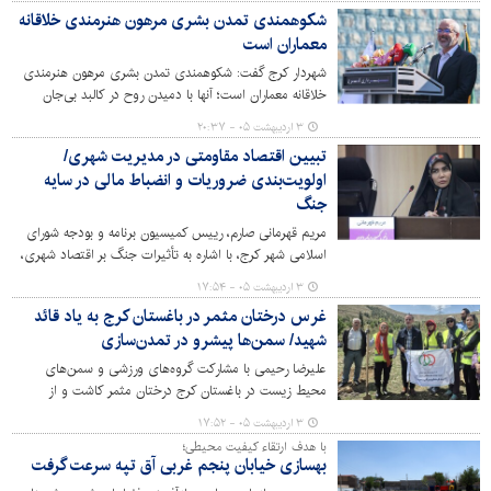
شکوهمندی تمدن بشری مرهون هنرمندی خلاقانه
معماران است
شهردار کرج گفت: شکوهمندی تمدن بشری مرهون هنرمندی
خلاقانه معماران است؛ آنها با دمیدن روح در کالبد بی‌جان
خشت خاک، زیبایی خلق می کنند.
۳ اردیبهشت ۰۵ - ۲۰:۳۷
تبیین اقتصاد مقاومتی در مدیریت شهری/
اولویت‌بندی ضروریات و انضباط مالی در سایه
جنگ
مریم قهرمانی صارم، رییس کمیسیون برنامه و بودجه شورای
اسلامی شهر کرج، با اشاره به تأثیرات جنگ بر اقتصاد شهری،
«اقتصاد مقاومتی» را راهکار اصلی برون‌رفت از چالش‌های
۳ اردیبهشت ۰۵ - ۱۷:۵۴
مالی شهرداری‌ها دانست.
غرس درختان مثمر در باغستان کرج به یاد قائد
شهید/ سمن‌ها پیشرو در تمدن‌سازی
علیرضا رحیمی با مشارکت گروه‌های ورزشی و سمن‌های
محیط زیست در باغستان کرج درختان مثمر کاشت و از
شهروندان، به‌ویژه بانوان و دانش‌آموزان، برای مشارکت در این
۳ اردیبهشت ۰۵ - ۱۷:۵۲
اقدام الهی و توسعه پایدار شهری دعوت کرد.
با هدف ارتقاء کیفیت محیطی؛
بهسازی خیابان پنجم غربی آق تپه سرعت گرفت