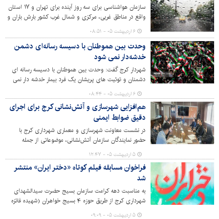
بهره‌برداری همه گروه‌های سنی اجرا شده یا در حال انجام
سازمان هواشناسی برای سه روز آینده برای تهران و ۱۷ استان
است.
واقع در مناطق غربی، مرکزی و شمال غرب کشور بارش باران و
رعد و برق پیش بینی کرد.
۶ اردیبهشت ۰۵ - ۰۸:۵۱
وحدت بین هموطنان با دسیسه رسانه‌ای دشمن
خدشه‌دار نمی شود
شهردار کرج گفت: وحدت بین هموطنان با دسیسه رسانه ای
دشمنان و توئیت های پریشان یک فرد بیمار خدشه دار نمی
شود و واقعیتی که در اجتماعات باشکوه اعلام بیعت با رهبر
۶ اردیبهشت ۰۵ - ۰۸:۴۴
سوم انقلاب اسلامی نمودار است، پیوند عمیق مردم و
هم‌افزایی شهرسازی و آتش‌نشانی کرج برای اجرای
حاکمیت با ریسمان وحدت بخش «ولایت فقیه» می باشد.
دقیق ضوابط ایمنی
در نشست معاونت شهرسازی و معماری شهرداری کرج با
حضور نمایندگان سازمان آتش‌نشانی، موضوعاتی از جمله
استقرار نمایندگان این سازمان در مناطق ده‌گانه، تدوین ضوابط
۵ اردیبهشت ۰۵ - ۱۲:۴۷
پایان‌کار ساختمان‌ها و نحوه جانمایی پلکان در بافت‌های
فراخوان مسابقه فیلم کوتاه «دختر ایران» منتشر
فرسوده مورد بررسی و تصمیم‌گیری قرار گرفت.
شد
به مناسبت دهه کرامت سازمان بسیج حضرت سیدالشهدای
شهرداری کرج از طریق حوزه ۴ بسیج خواهران (شهیده فائزه
رحیمی) مسابقه فیلم کوتاه برگزار می‌کند.
۵ اردیبهشت ۰۵ - ۰۹:۰۹