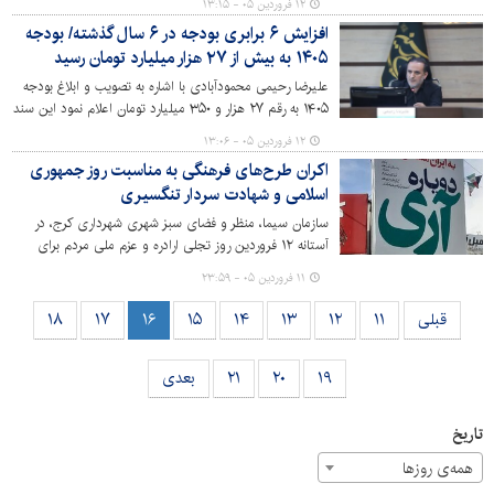
۱۲ فروردین ۰۵ - ۱۳:۱۵
افزایش ۶ برابری بودجه در ۶ سال گذشته/ بودجه
۱۴۰۵ به بیش از ۲۷ هزار میلیارد تومان رسید
علیرضا رحیمی محمودآبادی با اشاره به تصویب و ابلاغ بودجه
۱۴۰۵ به رقم ۲۷ هزار و ۳۵۰ میلیارد تومان اعلام نمود این سند
مالی در شش سرفصل اصلی تقسیم شده و با نسبت ۵۲ درصد
۱۲ فروردین ۰۵ - ۱۳:۰۶
هزینه جاری و ۴۸ درصد هزینه عمرانی، زمینه اجرای برنامه‌های
اکران طرح‌های فرهنگی به مناسبت روز جمهوری
توسعه‌ای شهر در سال آینده را فراهم می‌کند.
اسلامی و شهادت سردار تنگسیری
سازمان سیما، منظر و فضای سبز شهری شهرداری کرج، در
آستانه ١٢ فروردین روز تجلی ارادره و عزم ملی مردم برای
برپایی حکومت اسلامی اقدام به اکران طرح‌های فرهنگی با این
۱۱ فروردین ۰۵ - ۲۳:۵۹
مضمون در سطح شهر کرده است. همچنین این سازمان
طرح‌هایی از شهید سردار تنگسیری، فرمانده نیروی دریایی
قبلی
۱۱
۱۲
۱۳
۱۴
۱۵
۱۶
۱۷
۱۸
سپاه پاسداران را در شهر اکران کرده است.
۱۹
۲۰
۲۱
بعدی
تاریخ
همه‌ی روزها