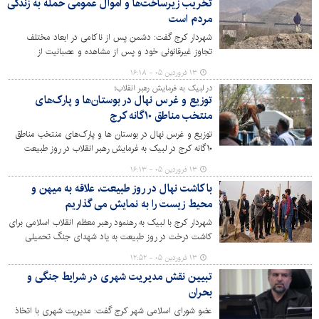
تخریب زیرساخت‌ها و اموال عمومی حمله به زندگی
سوم پیوست.
مردم است
شهردار کرج گفت: دشمن پس از ناکامی در ابعاد مختلف
تجاوز غیرقانونی خود و پس از مشاهده و عصبانیت از
ایستادگی شجاعانه و دلیرانه مردم و نیروهای مسلح در برابر
۱۳ فروردین ۰۵ - ۱۶:۱۸
زورگویی های آنها، اکنون شروع به تخریب اموال عمومی اعم
در لبیک به فرمایش رهبر انقلاب؛
از زیرساخت ها و پل ها و کارخانجات صنعتی و دارویی و
توزیع و غرس نهال در بوستان‌ها و پارک‌های
مراکز علمی و اداری نموده است، مواردی که مصداق آشکار
منتخب مناطق ۱۰گانه کرج
جنایت جنگی بوده و حمله مستقیم به زندگی، رفاه و معیشت
توزیع و غرس نهال در بوستان ها و پارک‌های منتخب مناطق
مردم تلقی می شود.
۱۰گانه کرج در لبیک به فرمایش رهبر انقلاب در روز طبیعت
انجام شد.
۱۳ فروردین ۰۵ - ۱۶:۱۳
با کاشت نهال در روز طبیعت، علاقه به میهن و
محیط زیست را به نمایش می گذاریم
شهردار کرج با لبیک به رهنمود رهبر معظم انقلاب اسلامی برای
کاشت درخت در روز طبیعت به یاد شهدای جنگ تحمیلی
سوم، گفت: از آنجا که نهال های امروز به درختان مُثمِر فردا
۱۳ فروردین ۰۵ - ۱۲:۵۲
تبدیل میشوند، این اقدام و حرکت مثبت نشان دهنده ی
تبیین نقش مدیریت شهری در شرایط جنگی و
امیدواری ما به فرداهای روشن و به ثمر نشستن مقاومت و
بحران
فداکاری و رشادت های سربازان و فرزندان وطن است که با
الطاف الهی، ایران نه تنها هرگز ویران دیده نخواهد شد، که روز
عضو شورای اسلامی شهر کرج گفت: مدیریت شهری با اتخاذ