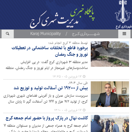
توسط منطقه ۳ کرج انجام شد؛
برخورد قاطع با تخلفات ساختمانی در تعطیلات
نوروز و جنگ رمضان
مدیر منطقه ۳ شهرداری کرج گفت: در پی افزایش
ساخت‌وسازهای غیرمجاز در ایام نوروز و جنگ رمضان، منطقه
۳ شهرداری کرج با دستور قضایی و همکاری نیروی انتظامی،
۱۷ فروردین ۰۵ - ۱۳:۳۵
هفت مورد دیوارکشی، سقف مازاد و بنای فاقد مجوز را تخریب
طی سال ۱۴۰۴،
و قلع و قمع کرد.
بیش از ۱۹۲۰۰۰ تن آسفالت تولید و توزیع شد
سرپرست سازمان عمران و باز آفرینی فضاهای شهری شهرداری
کرج، از تولید ۱۹۲ هزار و ۱۷۷ تن آسفالت گرم تا پایان سال
۱۴۰۴ در کارخانه آسفالت شهرداری کرج خبر داد.
۱۷ فروردین ۰۵ - ۱۳:۱۰
کاشت نهال در پارک پرواز با حضور امام جمعه کرج
امام جمعه کرج به همراه جمعی از مدیران و مسئولان منطقه ۷
شهرداری کرج و خانواده‌های معظم شهدا با حضور در پارک