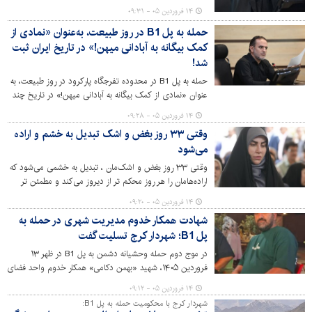
شدت محکوم کرد و گفت : این حمله در ورودی جاده‌ای
۱۴ فروردین ۰۵ - ۰۹:۳۱
پرتردد و مورد مراجعه جمعیت زیاد رخ داد و منجر به شهادت
حمله به پل B1 در روز طبیعت، به‌عنوان «نمادی از
و مجروح شدن تعدادی از خادمان مردم در مراحل اجرایی پل
کمک بیگانه به آبادانی میهن!» در تاریخ ایران‌ ثبت
و چند تن از همشهریان شد.
شد!
حمله به پل B1 در محدوده تفرجگاه پارکرود در روز طبیعت، به
عنوان «نمادی از کمک بیگانه به آبادانی میهن!» در تاریخ چند
هزار ساله ایران‌زمین ثبت شد.
۱۴ فروردین ۰۵ - ۰۹:۲۸
وقتی ۳۳ روز بغض و اشک تبدیل به خشم و اراده
می‌شود
وقتی ۳۳ روز بغض و اشک‌مان ، تبدیل به خشمی می‌شود که
اراده‌هامان را هر روز محکم تر از دیروز می‌کند و مطمئن تر
میشویم برای نابودی تو و از میان برداشتنت برای همیشه و
۱۴ فروردین ۰۵ - ۰۹:۲۰
نجات همه بشریت تو مهم‌ترین سرمایه و داشته ما را از ما
شهادت همکار خدوم مدیریت شهری در حمله به
گرفتی، هم او که آقا و سرور و مولا و مقتدای ما بود ، رهبر
پل B1؛ شهردار کرج تسلیت گفت
عزیزی که در ذهن هر ایرانی تصویری از مهربانی اش به نمایش
گذاشته شده بود.
در موج دوم حمله وحشیانه دشمن به پل B1 در ظهر ۱۳
فروردین ۱۴۰۵، شهید «بهمن دکامی» همکار خدوم واحد فضای
سبز منطقه یک شهرداری کرج که در بوستان مادر مشغول انجام
۱۴ فروردین ۰۵ - ۰۹:۱۲
وظیفه بود، در اثر اصابت پرتابه های ناشی از انفجار به فیض
شهردار کرج با محکومیت حمله به پل B1:
عالی شهادت رسید و به قافله شهدای والامقام جنگ تحمیلی