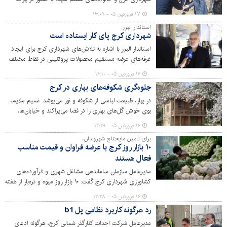
پرواز، اقدام به کاشت نهال کردند. این برنامه با هدف ترویج
۱۷ فروردین ۰۵ - ۱۳:۰۹
فرهنگ درختکاری برگزار شد.
استاندار البرز:
شهرداری کرج پای‌ کار ایستاده است
استاندار البرز با اشاره به تلاش‌های شهرداری کرج برای ایجاد
غرفه‌های عرضه مستقیم محصولات پروتئینی در نقاط مختلف
شهر، گفت: هدف ما این است که اقلام مورد نیاز شهروندان را
۱۶ فروردین ۰۵ - ۱۶:۱۰
در مکان‌های مناسب و با کیفیت بهتر و قیمت مناسب‌تر در
جلوه‌گری شکوفه‌های بهاری در کرج
اختیار آنان قرار دهیم.
در بهار، طبیعت لباسی از شکوفه و نور می‌پوشد. نسیم ملایم،
بوی خوش گل‌های بهاری را در فضا می‌پراکند و خیابان‌ها،
کوچه‌ها و باغ‌ها به صحنه‌ای شاعرانه تبدیل می‌شوند و هر قدم،
۱۶ فروردین ۰۵ - ۱۲:۲۹
به قاب عکسی ناب ختم می‌شود. این فصل، دعوتی است برای
برای تامین مایحتاج شهروندان،
رهایی از شلوغی و خستگی، برای دیدن زیبایی‌هایی که در
۱۰ بازار روز کرج با عرضه فراوان و قیمت مناسب
پارک‌ها و بوستان‌های های شهر جلوه گر شده است.
فعال هستند
مدیرعامل سازمان ساماندهی مشاغل شهری و فرآورده‌های
کشاورزی شهرداری کرج گفت: ۱۰ بازار روز میوه و تره‌بار از هفته
دوم فروردین ماه ۱۴۰۵ به صورت کامل فعال بوده و هیچ
۱۶ فروردین ۰۵ - ۱۲:۲۸
کمبودی در عرضه اقلام اساسی مشاهده نشده است.
رد هرگونه کاربرد نظامی پل b1
مدیرعامل شرکت احداث کنارگذر شمالی کرج، هرگونه ادعای