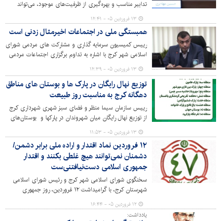
به‌ روز آبادتر و امن تر و پیشرفته تر عرض اندام می کند.
تدابیر مناسب و بهره‌گیری از ظرفیت‌های موجود، می‌تواند
نقشی تعیین‌کننده در حفظ جان و آرامش شهروندان در شرایط
۱۳ فروردین ۰۵ - ۱۲:۴۱
بحرانی داشته باشد.
همبستگی ملی در اجتماعات اخیرمثال زدنی است
رییس کمیسیون سرمایه گذاری و مشارکت های مردمی شورای
اسلامی شهر کرج با اشاره به تداوم برگزاری اجتماعات مردمی
در این شهر طی هفته‌های گذشته، این حضور مستمر را نشانه‌ای
۱۳ فروردین ۰۵ - ۱۲:۳۹
از همبستگی اجتماعی و مشارکت آگاهانه شهروندان دانست.
توزیع نهال رایگان در پارک ها و بوستان های مناطق
دهگانه کرج به مناسبت روز طبیعت
رییس سازمان سیما منظر و فضای سبز شهری شهرداری کرج
از توزیع نهال رایگان میان شهروندان در پارکها و بوستان‌های
منتخب مناطق دهگانه شهر کرج همزمان با روز طبیعت خبر داد
۱۳ فروردین ۰۵ - ۱۱:۵۳
و گفت: این اقدام در راستای لبیک به فرمایش مقام معظم
۱۲ فروردین نماد اقتدار و اراده ملی برابر دشمن/
رهبری مبنی بر توسعه درختکاری و با هدف ترویج فرهنگ
دشمنان نمی‌توانند هیچ غلطی بکنند و اقتدار
حفظ محیط زیست اجرایی می‌شود.
جمهوری اسلامی دست‌نیافتنی‌ست
سخنگوی شورای اسلامی شهر کرج و رئیس شورای اسلامی
شهرستان کرج، با گرامیداشت ۱۲ فروردین، روز جمهوری
اسلامی، این روز را نقطه عطفی در تاریخ معاصر ایران و تجلی
۱۲ فروردین ۰۵ - ۱۶:۴۴
خواست مردم در تعیین نظام سیاسی دانست.
یادداشت: