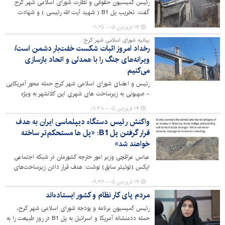
رئیس کمیسیون حقوقی و نظارت شورای اسلامی شهر کرج
گفت: تخریب پل B1 ( شهید آیت الله رئیسی ) و شهادت
مظلومانه شهروندان سند آشکار تجاوز غیر قانونی یک دولت
۱۴ فروردین ۰۵ - ۱۱:۲۵
متخاصم علیه ملت ایران و سازه های شهری است که حتماً
بیانیه شورای اسلامی شهر کرج:
باید از طرق مقتضی پیگیری حقوقی و بین المللی گردد.
رخداد امروز اثبات شکست خفت‌بار دشمن است/
ویرانه‌های جنگ را با همدلی و اتحاد بازسازی
می‌کنیم
رئیس ‌و اعضای شورای اسلامی شهر کرج حمله محور آمریکایی
- صهیونی به زیرساخت های شهری این کلانشهر به ویژه
حملات وحشیانه به پل عظیم B1 را محکوم نموده، ضمن عرض
۱۴ فروردین ۰۵ - ۰۹:۳۸
تبریک و تسلیت به مناسبت شهادت جمعی از شهروندان بی
واکنش رئیس دستگاه دیپلماسی ایران به هدف
گناه و آرزوی سلامتی و شفای عاجل برای مجروحین، این
قرار گرفتن پل B1: «پل ها مستحکم‌تر ساخته
قبیل اقدامات سخیف را اثبات شکست خفت بار دشمن
خواهند شد»
دانستند که پس از ناکامی در رویایی با نیروهای مسلح، به
کشتار غیر نظامیان و ترور و تخریب زیرساخت ها روی آورده
عباس عراقچی وزیر امور خارجه کشورمان در شبکه اجتماعی
است.
ایکس (توئیتر سابق) نوشت: هدف قرار دادن زیرساخت‌های
غیرنظامی، از جمله پل‌های نیمه‌کاره، هرگز ایرانیان را به تسلیم
۱۴ فروردین ۰۵ - ۰۹:۳۶
وادار نخواهد کرد.
مردم پای کار نظام و کشور ایستاده‌اند
رئیس کمیسیون برنامه و بودجه شورای اسلامی شهر کرج،
حمله ددمنشانه آمریکا و اسرائیل به پل B1 در روز طبیعت را به