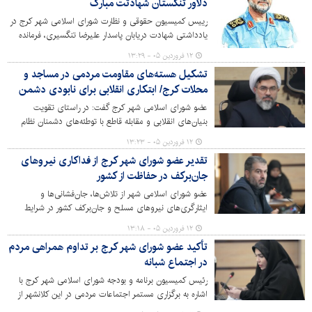
دلاور تنگستان شهادتت مبارک
رییس کمیسیون حقوقی و نظارت شورای اسلامی شهر کرج در
یادداشتی شهادت دریابان پاسدار علیرضا تنگسیری، فرمانده
نیروی دریایی سپاه پاسداران انقلاب اسلامی توسط رژیم
۱۲ فروردین ۰۵ - ۱۳:۲۹
صهیونیستی و آمریکای جنایتکار را تبریک و تسلیت گفت.
تشکیل هسته‌های مقاومت مردمی در مساجد و
محلات کرج/ ابتکاری انقلابی برای نابودی دشمن
عضو شورای اسلامی شهر کرج گفت: در راستای تقویت
بنیان‌های انقلابی و مقابله قاطع با توطئه‌های دشمنان نظام
مقدس جمهوری اسلامی، به ویژه رژیم اشغالگر صهیونیستی و
۱۲ فروردین ۰۵ - ۱۳:۲۳
ایالات متحده آمریکا، تشکیل هسته‌های مقاومت مردمی در
تقدیر عضو شورای شهر کرج از فداکاری نیروهای
مساجد، محلات و پایگاه‌های بسیج شهر کرج تشکیل شده
جان‌برکف در حفاظت از کشور
است.
عضو شورای اسلامی شهر از تلاش‌ها، جان‌فشانی‌ها و
ایثارگری‌های نیروهای مسلح و جان‌برکف کشور در شرایط
جنگی و بحرانی قدردانی و تشکر کرد.
۱۲ فروردین ۰۵ - ۱۳:۱۸
تأکید عضو شورای شهر کرج بر تداوم همراهی مردم
در اجتماع شبانه
رئیس کمیسیون برنامه و بودجه شورای اسلامی شهر کرج با
اشاره به برگزاری مستمر اجتماعات مردمی در این کلانشهر از
حضور و همراهی شهروندان در اجتماع شبانه قدردانی کرد.