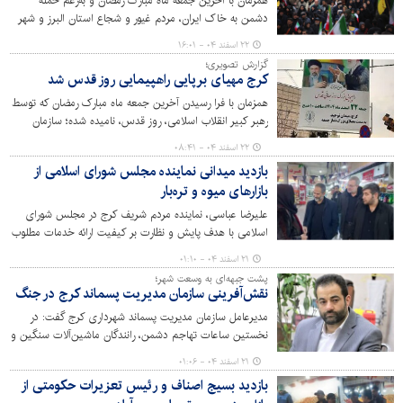
همزمان با آخرین جمعه ماه مبارک رمضان و به‌رغم حمله
دشمن به خاک ایران، مردم غیور و شجاع استان البرز و شهر
کرج با حضوری گسترده و پررنگ در راهپیمایی دشمن‌شکن روز
۲۲ اسفند ۰۴ - ۱۶:۰۱
قدس شرکت کردند.
گزارش تصویری؛
کرج مهیای برپایی راهپیمایی روز قدس شد
همزمان با فرا رسیدن آخرین جمعه ماه مبارک رمضان که توسط
رهبر کبیر انقلاب اسلامی، روز قدس، نامیده شده؛ سازمان
سیما، منظر و فضای سبز شهری شهرداری کرج نسبت به اکران
۲۲ اسفند ۰۴ - ۰۸:۴۱
طرح‌های فرهنگی متناسب و آماده‌سازی شهر برای برپایی هر
بازدید میدانی نماینده مجلس شورای اسلامی از
چه باشکوه‌تر راهپیمایی روز قدس، اقدام کرده است.
بازارهای میوه و تره‌بار
علیرضا عباسی، نماینده مردم شریف کرج در مجلس شورای
اسلامی با هدف پایش و نظارت بر کیفیت ارائه خدمات مطلوب
و آخرین وضعیت خدمات رسانی از بازار روزهای میوه و تره‌بار
۲۱ اسفند ۰۴ - ۰۱:۱۰
کاج و حسن‌آباد بازدید کرد.
پشت جبهه‌ای به وسعت شهر؛
نقش‌آفرینی سازمان مدیریت پسماند کرج در جنگ
مدیرعامل سازمان مدیریت پسماند شهرداری کرج گفت: در
نخستین ساعات تهاجم دشمن، رانندگان ماشین‌آلات سنگین و
نیروهای عملیاتی، بی‌درنگ در صحنه حاضر شدند. با آمادگی
۲۱ اسفند ۰۴ - ۰۱:۰۶
کامل و هماهنگی منسجم، مسیرها را باز کردند، موانع را جابه‌جا
بازدید بسیج اصناف و رئیس تعزیرات حکومتی از
نموده و پشتیبانی بی‌وقفه‌ای از عملیات امداد و نجات ارائه