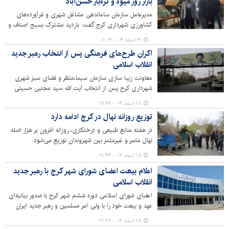
بازار روز میوه و تره‌بار حسن‌آباد
دادند. این حضور سازمان‌یافته، جلوه‌ای از تعهد و
مسئولیت‌پذیری در بحران است.
مدیرعامل سازمان ساماندهی مشاغل شهری و فرآورده‌های
کشاورزی شهرداری کرج گفت: بازدید مشترک بسیج اصناف و
رئیس تعزیرات حکومتی استان البرز از بازار روز حسن آباد،
۲۱ اسفند ۰۴ - ۰۱:۰۳
به‌منظور اقدام هماهنگ و با هدف نظارت مستمر بر کنترل
اکران طرح‌های فرهنگی پس از انتخاب رهبر جدید
قیمت‌ها و کیفیت کالاهای اساسی در بازارهای روز انجام شد.
انقلاب اسلامی
معاونت زیبا سازی سازمان سیما،منظر و فضای سبز شهری
شهرداری کرج پس از انتخاب آیت الله سید مجتبی حسینی
خامنه‌ای به عنوان رهبر انقلاب اسلامی اقدام به اکران طرح‌های
۱۸ اسفند ۰۴ - ۱۹:۴۶
فرهنگی در شهر کرده است.
توزیع روزانه نهال در کرج ادامه دارد
در هفته منابع طبیعی و درختکاری، روزانه افزون بر هزار اصله
نهال مثمر و غیرمثمر بین شهروندان توزیع می‌شود.
۱۸ اسفند ۰۴ - ۱۹:۴۴
اعلام بیعت اعضای شورای شهر کرج با رهبر جدید
انقلاب اسلامی
اعضای شورای اسلامی دوره ششم شهر کرج با صدور بیانیه‌ای
عهد و بیعت خود را با ولی امر مسلمین و رهبر جدید ایران
اسلامی حضرت ایت الله سیدمجتبی خامنه ای (حفظه الله
۱۸ اسفند ۰۴ - ۱۲:۳۹
تعالی) اعلام کردند.