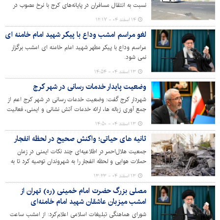
نسبت به انتقال مسافران در پایانه‌های کرج با نرخ مصوب در
حال خدمات‌رسانی است.
۱۴ اسفند ۰۴ - ۱۲:۱۷
لغو مراسم امشب وداع با پیکر شهید امام خامنه ای
مراسم وداع با پیکر مطهر شهید امام خامنه ای امشب برگزار
نمی شود.
۱۳ اسفند ۰۴ - ۱۴:۵۴
وضعیت پایدار خدمات رسانی در شهر کرج
شهردار کرج گفت: وضعیت خدمات رسانی در شهر کرج اعم از
جمع آوری زباله ها، ارائه خدمات آتش نشانی و ایمنی، فعالیت
روز بازارها، سرویس دهی ناوگان تاکسیرانی و اتوبوسرانی و
۱۳ اسفند ۰۴ - ۱۴:۵۰
سایر فعالیت ها کاملأ پایدار و برقرار بوده و هیچ خللی در جهت
ثانیه های حیاتی؛ واکنش صحیح در لحظه انفجار
انجام وظایف ذاتی وجود ندارد و حتی با سخت تر شدن
شرایط نیز تمهیدات لازم اندیشیده شده است.
جمعیت هلال‌احمر در اطلاعیه‌ای چند نکات ایمنی در زمان
حملات هوایی و لحظه انفجار را به شهروندان توصیه کرد تا به
آن توجه و از خود مراقبت کنند.
۱۳ اسفند ۰۴ - ۱۳:۲۳
‌مصلی بزرگ حضرت امام خمینی (ره) تهران از
امشب میزبان عاشقان شهید امام خامنه‌ای
شورای هماهنگی تبلیغات اسلامی اعلام‌کرد: از امشب ساعت