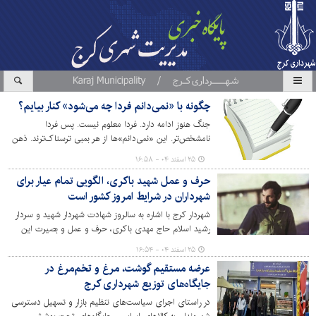
چگونه با «نمی‌دانم فردا چه می‌شود» کنار بیایم؟
جنگ هنوز ادامه دارد. فردا معلوم نیست. پس فردا
نامشخص‌تر. این «نمی‌دانم»ها از هر بمبی ترسناک‌ترند. ذهن
ما برای پیش‌بینی ساخته شده، وقتی آینده مبهم است، مدام
۲۵ اسفند ۰۴ - ۱۶:۵۸
در حال جمع‌کردن خطر است و این یعنی خستگی مزمن،
حرف و عمل شهید باکری، الگویی تمام عیار برای
اضطراب مداوم، و احساس درماندگی.
شهرداران در شرایط امروز کشور است
شهردار کرج با اشاره به سالروز شهادت شهردار شهید و سردار
رشید اسلام حاج مهدی باکری، حرف و عمل و بصیرت این
اسطوره جاودانه دوران دفاع مقدس را الگویی تمام عیار برای
۲۵ اسفند ۰۴ - ۱۶:۵۴
شهرداران کشور در شرایط کنونی برشمرد.
عرضه مستقیم گوشت، مرغ و تخم‌مرغ در
جایگاه‌های توزیع شهرداری کرج
در راستای اجرای سیاست‌های تنظیم بازار و تسهیل دسترسی