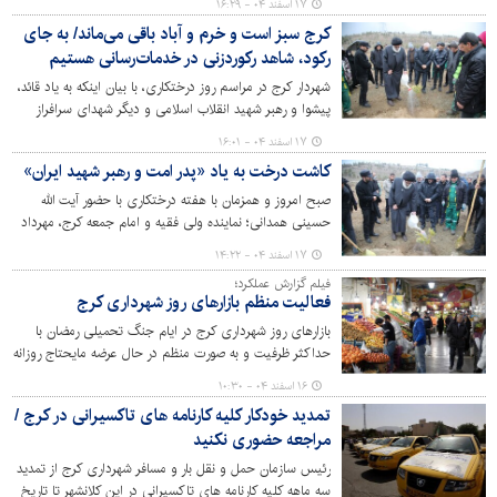
۱۷ اسفند ۰۴ - ۱۶:۲۹
شد.
کرج سبز است و خرم و آباد باقی می‌ماند/ به جای
رکود، شاهد رکوردزنی در خدمات‌رسانی هستیم
شهردار کرج در مراسم روز درختکاری، با بیان اینکه به یاد قائد،
پیشوا و رهبر شهید انقلاب اسلامی و دیگر شهدای سرافراز
جنگ رمضان نهال غرس کردیم تا نمادی از سرسبزی و
۱۷ اسفند ۰۴ - ۱۶:۰۱
استواری و استقامت ملت قهرمان ایران اسلامی در روزهای
کاشت درخت به یاد «پدر امت و رهبر شهید ایران»
سخت و دشوار باشد، گفت: کرج این رنگین کمان اقوام ایرانی
سبز و با صلابت است و خرم و آباد نیز باقی خواهد ماند.
صبح امروز و همزمان با هفته درختکاری با حضور آیت الله
حسینی همدانی؛ نماینده ولی فقیه و امام جمعه کرج، مهرداد
کیانی؛ شهردار کرج و مدیران مجموعه مدیریت شهری مراسم
۱۷ اسفند ۰۴ - ۱۴:۲۲
روز درختکاری در پارک همگام برگزار شد.
فیلم گزارش عملکرد؛
فعالیت منظم بازارهای روز شهرداری کرج
بازارهای روز شهرداری کرج در ایام جنگ تحمیلی رمضان با
حداکثر ظرفیت و به صورت منظم در حال عرضه مایحتاج روزانه
شهروندان است.
۱۶ اسفند ۰۴ - ۱۰:۳۰
تمدید خودکار کلیه کارنامه های تاکسیرانی در کرج /
مراجعه حضوری نکنید
رئیس سازمان حمل و نقل بار و مسافر شهرداری کرج از تمدید
سه ماهه کلیه کارنامه های تاکسیرانی در این کلانشهر تا تاریخ