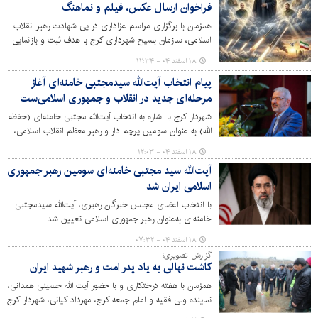
فراخوان ارسال عکس، فیلم و نماهنگ
همزمان با برگزاری مراسم‌ عزاداری در پی شهادت رهبر انقلاب
اسلامی، سازمان بسیج شهرداری کرج با هدف ثبت و بازنمایی
تصویری از این حضور همدلانه، فراخوانی برای ارسال عکس و
۱۸ اسفند ۰۴ - ۱۲:۳۴
فیلم منتشر کرده است.
پیام انتخاب آیت‌الله سیدمجتبی خامنه‌ای آغاز
مرحله‌ای جدید در انقلاب و جمهوری اسلامی‌ست
شهردار کرج با اشاره به انتخاب آیت‌الله مجتبی خامنه‌ای (حفظه
الله) به عنوان سومین پرچم دار و رهبر معظم انقلاب اسلامی،
گفت: باور داریم که با اشراف ایشان به امور اجرایی کلان کشور
۱۸ اسفند ۰۴ - ۱۲:۰۳
و برخورداری از کوله باری از تجربیات ارزشمند و اتصال به
آیت‌الله سید مجتبی خامنه‌ای سومین رهبر جمهوری
سلاله ی پاک رهبر شهیدمان، قطعأ کشور و انقلاب را از
اسلامی ایران شد
گردنه‌های سخت به سمت پیشرفت روز افزون، فتح قله های
جدید و تحقق اهداف متعالی نظام مقدس اسلامی حرکت و
با انتخاب اعضای مجلس خبرگان رهبری، آیت‌الله سیدمجتبی
سوق می دهند.
خامنه‌ای به‌عنوان رهبر جمهوری اسلامی تعیین شد.
۱۸ اسفند ۰۴ - ۰۷:۳۲
گزارش تصویری؛
کاشت نهالی به یاد پدر امت و رهبر شهید ایران
همزمان با هفته درختکاری و با حضور آیت الله حسینی همدانی،
نماینده ولی فقیه و امام جمعه کرج، مهرداد کیانی، شهردار کرج
و مدیران شهری، مراسم روز درختکاری در پارک همگام برگزار