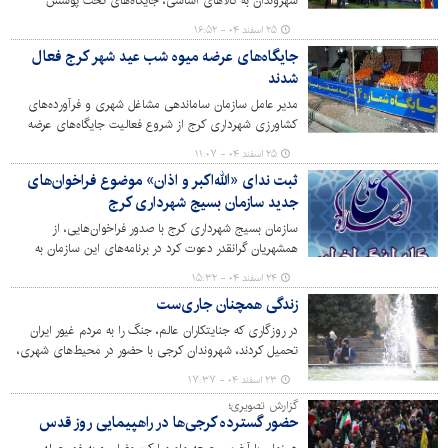
شهروندان به کالاهای اساسی، جایگاه‌های تحت پوشش
سازمان برای توزیع مستقیم گوشت قرمز و مرغ در سطح شهر
۲۵ اسفند ۰۴ - ۱۶:۵۲
نصب و شروع به ارائه خدمات کرد.
جایگاه‌های عرضه میوه شب عید شهر کرج فعال
شدند
مدیر عامل سازمان ساماندهی مشاغل شهری و فرآورده‌های
کشاورزی شهرداری کرج از شروع فعالیت جایگاه‌های عرضه
میوه شب عید در این کلان‌شهر خبر داد.
۲۵ اسفند ۰۴ - ۱۱:۰۷
ثبت ندای «الله‌اکبر و اذان» موضوع فراخوان‌های
جدید سازمان بسیج شهرداری کرج
سازمان بسیج شهرداری کرج با صدور فراخوان‌هایی، از
همشهریان گرانقدر دعوت کرد در برنامه‌های این سازمان به
مناسبت ایجاد وحدت و همدلی مشارکت کنند.
۲۴ اسفند ۰۴ - ۱۵:۳۲
زندگی همچنان جاری‌ست
در روزگاری که جنایتکاران عالم، جنگ را به مردم غیور ایران
تحمیل کردند، شهروندان کرجی با حضور در محیط‌های شهری،
زندگی را معنا می‌کنند؛ پانزدهمین روز از جنگ تحمیلی در
۲۳ اسفند ۰۴ - ۱۷:۳۷
حالی سپری می شود که جریان عادی زندگی شهروندان در
گزارش تصویری؛
شهر کرج ادامه دارد. تصاویر زیر حال و هوای بهاری و استقبال
حضور گسترده کرجی‌ها در راهپیمایی روز قدس
شهروندان از پارک‌ها و بوستان‌های شهر را روایت می‌کند.