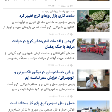
پانزدهم خرداد ماه ۱۴۰۵ با توجه به شرایط جنگی خبر داد و از
۱۵ اسفند ۰۴ - ۱۳:۲۴
تاکسیرانان تقاضا کرد به این منظور مراجعه حضوری به سازمان
به منظور رفاه شهروندان روزه‌دار؛
نداشته باشند.
ساعت کاری بازار روزهای کرج تغییر کرد
رئیس سازمان ساماندهی مشاغل شهری و فرآورده‌های
کشاورزی شهرداری کرج گفت: تمامی بازارهای میوه و تره‌بار در
ماه پربرکت رمضان، به صورت پیوسته از ساعت ۸ الی ۱۷ آماده
۱۵ اسفند ۰۴ - ۱۰:۴۰
ارائه خدمات هستند تا شهروندان روزه‌دار بتوانند با آرامش
گزارشی از اقدامات آتش‌نشانی کرج در حوادث
خاطر مایحتاج خود را تامین کنند.
مرتبط با جنگ رمضان
سازمان آتش‌نشانی و خدمات ایمنی شهرداری کرج گزارشی از
اقدامات صورت گرفته در حوادث مرتبط با «جنگ رمضان» را
اعلام کرد.
۱۴ اسفند ۰۴ - ۱۲:۴۸
پویایی خدمات‌رسانی در ناوگان تاکسیرانی و
اتوبوسرانی/ افزایش سفر نداشته ایم
رئیس سازمان حمل و نقل بار و مسافر شهرداری کرج گفت:
خدمات‌رسانی به شهروندان در کلیه خطوط ثابت و سیار
تاکسیرانی و اتوبوسرانی در این کلانشهر برقرار است اما اگر
۱۴ اسفند ۰۴ - ۱۲:۲۴
سوال می‌کنید که آیا در این روزها با افزایش تقاضا و تعداد
حمل و نقل عمومی کرج پای کار ایستاده است
سفرهای درون شهری مواجه بوده‌ایم، پاسخ «خیر» است!
ناوگان حمل و نقل عمومی بین شهری با تلاش شبانه‌روزی