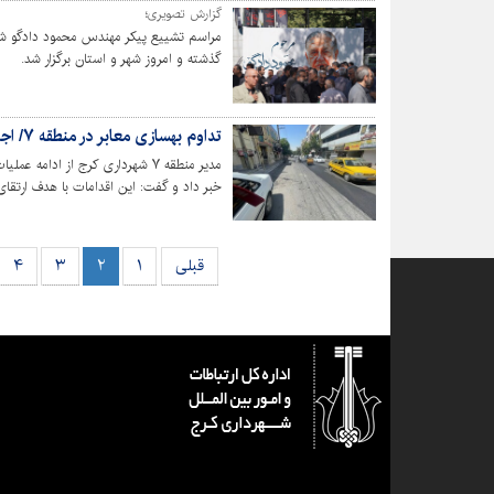
گزارش تصویری؛
مراسم تشییع پیکر مهندس محمود دادگو شه
گذشته و امروز شهر و استان برگزار شد.
تداوم بهسازی معابر در منطقه ۷/ اجرای عملیات گسترده ترمیم و لکه‌گیری آسفالت
مدیر منطقه ۷ شهرداری کرج از ادا
خبر داد و گفت: این اقدامات با هدف ارتقا
مستمر در حال اجراست.
قبلی
۱
۲
۳
۴