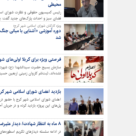
محیطی
رئیس کمیسیون حقوقی و نظارت شورای اسلا
دوم از شورای ششم، تعهد ایجاد پارک‌های مو
ویژه کارکنان شورای اسلامی شهر کرج؛
دوره آموزشی «آشنایی با مبانی جن
۶ یک مورد از آن افتخارات ماندگار است که
شد
داشته‌ایم.
فرصتی ویژه برای کربلا اولی‌های شهر
سازمان بسیج حضرت سیدالشهدا (ع) شهردار
دارند با مراجعه به پایگاه‌های بسیج، جایگاه 
بازدید اعضای شورای اسلامی شهر کرج
اعضای شورای اسلامی شهر کرج با حضور در م
پل‌های این پروژه بازدید کرده و در جریان آخ
۸ ماه به انتظار شهادت/ دیدار علیرضا رحیمی با خانواده شهیدان فاطمی‌نژاد
در ادامه سلسله دیدارهای تکریمِ اسطوره‌ها