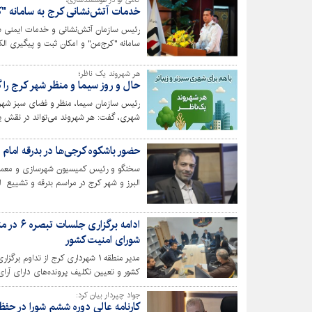
گامی نو در هوشمندسازی؛
خدمات آتش‌نشانی کرج به سامانه "
رئیس سازمان آتش‌نشانی و خدمات ایمنی شه
سامانه "کرج‌من" و امکان ثبت و پیگیری ال
هر شهروند یک ناظر؛
حال و روز سیما و منظر شهر کرج را 
رئیس سازمان سیما، منظر و فضای سبز شهر
شهری، گفت: هر شهروند می‌تواند در نقش ی
را به‌طور مستقیم گزارش کند.
حضور باشکوه کرجی‌ها در بدرقه اما
سخنگو و رئیس کمیسیون شهرسازی و معماری
البرز و شهر کرج در مراسم بدرقه و تشییع
شورای شهر در ارائه خدمات و پشتیبانی از ای
شورای امنیت کشور
کشور و تعیین تکلیف پرونده‌های دارای آرای اعاده ک
جواد چپردار بیان کرد:
کارنامه عالی دوره ششم شورا در ح