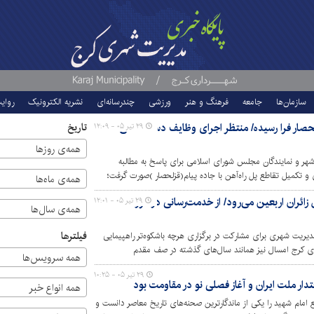
سازمان‌ها
جامعه
فرهنگ و هنر
ورزشی
چندرسانه‌ای
نشریه الکترونیک
روای
حصار فرا رسیده/ منتظر اجرای وظایف دستگاه‌های
تاریخ
۲۹ تیر ۰۵ - ۱۲:۰۹
همه‌ی روزها
هر و نمایندگان مجلس شورای اسلامی برای پاسخ به مطالبه
 و تکمیل تقاطع پل راه‌آهن با جاده پیام(قزلحصار )صورت گرفت؛
همه‌ی ماه‌ها
ت وقت، تعهدات خود را برای اتمام آخرین پازل ساماندهی این
زائران اربعین می‌رود/ از خدمت‌رسانی در مرز تا
۲۹ تیر ۰۵ - ۱۲:۰۱
همه‌ی سال‌ها
فیلترها
دیریت شهری برای مشارکت در برگزاری هرچه باشکوه‌تر راهپیمایی
ری کرج امسال نیز همانند سال‌های گذشته در صف مقدم
همه سرویس‌ها
 الحسین (ع) قرار دارد.
۲۹ تیر ۰۵ - ۱۰:۲۵
ار ملت ایران و آغاز فصلی نو در مقاومت بود
همه انواع خبر
ام شهید را یکی از ماندگارترین صحنه‌های تاریخ معاصر دانست و