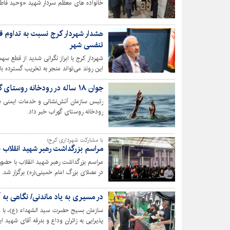
خانواده های معظم سردار شهید «وحید فاطم
شامخ این دلاورمردان، بر تداوم مسیر خدمت 
مقاومت تأکید نمود.
هشدار شهردار کرج نسبت به تداوم 
تنفسی شهر
شهردار کرج با ابراز نگرانی شدید از قطع س
این روند می‌تواند منجر به تخریب گسترده ب
منطقه باغ‌شهری شود.
جوان ۱۸ ساله در رودخانه روستای گوراب غرق شد
رودخانه روستای گوراب خبر داد.
با مشارکت شهرداری کرج؛
مراسم بزرگداشت رهبر شهید انقلاب ب
مراسم بزرگداشت رهبر شهید انقلاب با حضور
در مصلای بزرگ امام خمینی(ره) برگزار شد.
در مسیری به یاد ماندنی/ نگاهی به آ
سازمان بسیج حضرت سید الشهداء (ع)، با مش
پذیرایی به زائران وداع و بدرقه آقای شهید ای