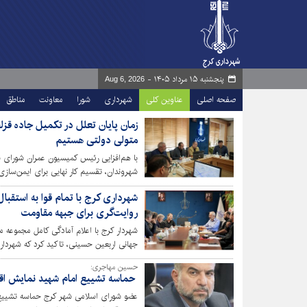
پنجشنبه ۱۵ مرداد ۱۴۰۵ -
Aug 6, 2026
صفحه اصلی
عناوین کلی
شهرداری
شورا
معاونت
مناطق
زمان پایان تعلل در تکمیل جاده قزل
متولی دولتی هستیم
با هم‌افزایی رئیس کمیسیون عمران شورای ش
شهروندان، تقسیم کار نهایی برای ایمن‌سازی
اکنون دستگاه‌های متولی مکلف‌اند بدون فو
شهرداری کرج با تمام قوا به استقبال 
معبر ترافیکی و حیاتی عملیاتی کنند.
روایت‌گری برای جبهه مقاومت
شهردار کرج با اعلام آمادگی کامل مجموعه م
جهانی اربعین حسینی، تاکید کرد که شهردا
خدمت‌رسانی به زائران پیاده حضرت اباعبدالله
حسین مهاجری:
حماسه تشییع امام شهید نمایش اقتد
عضو شورای اسلامی شهر کرج حماسه تشییع ام