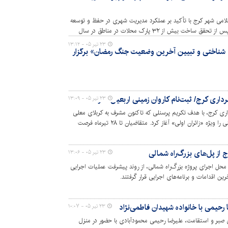
می شهر کرج با تأکید بر عملکرد مدیریت شهری در حفظ و توسعه
فضای سبز و احداث پارک‌های جدید گفت: پس از تحقق ساخت بیش از ۳۲ پارک محلات در مناطق در سال
ضوعی اولویت برنامه‌ها بود. افتتاح "پارک مادر و کودک" در منطقه
۲۳ تیر ۰۵ - ۱۳:۱۲
گ شناختی و تبیین آخرین وضعیت جنگ رمضان» برگزار
 در تکریم مادران ارجمند و کودکان عزیز این شهر تقدیم محضرشان
داری کرج/ ثبت‌نام کاروان زمینی اربعین آغاز شد
۲۳ تیر ۰۵ - ۱۳:۰۹
ی کرج، با هدف تکریم پرسنلی که تاکنون مشرف به کربلای معلی
نشده‌اند، ثبت‌نام کاروان زمینی اربعین حسینی را ویژه «زائران اولی» آغاز کرد. متقاضیان تا ۲۸ تیرماه فرصت
خود را در این سفر معنوی رزرو کنند.
 از پل‌های بزرگ‌راه شمالی
۲۳ تیر ۰۵ - ۱۳:۰۶
حل اجرای پروژه بزرگ‌راه شمالی، از روند پیشرفت عملیات اجرایی
رین اقدامات و برنامه‌های اجرایی قرار گرفتند.
۲۳ تیر ۰۵ - ۱۰:۰۷
ی صبر و استقامت، علیرضا رحیمی محمودآبادی با حضور در منزل