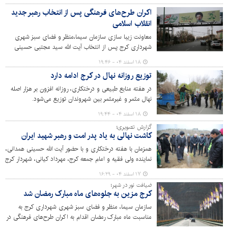
شهر در حال اجراست.
اکران طرح‌های فرهنگی پس از انتخاب رهبر جدید
انقلاب اسلامی
معاونت زیبا سازی سازمان سیما،منظر و فضای سبز شهری
شهرداری کرج پس از انتخاب آیت الله سید مجتبی حسینی
خامنه‌ای به عنوان رهبر انقلاب اسلامی اقدام به اکران طرح‌های
۱۸ اسفند ۰۴ - ۱۹:۴۶
فرهنگی در شهر کرده است.
توزیع روزانه نهال در کرج ادامه دارد
در هفته منابع طبیعی و درختکاری، روزانه افزون بر هزار اصله
نهال مثمر و غیرمثمر بین شهروندان توزیع می‌شود.
۱۸ اسفند ۰۴ - ۱۹:۴۴
گزارش تصویری؛
کاشت نهالی به یاد پدر امت و رهبر شهید ایران
همزمان با هفته درختکاری و با حضور آیت الله حسینی همدانی،
نماینده ولی فقیه و امام جمعه کرج، مهرداد کیانی، شهردار کرج
و مدیران شهری، مراسم روز درختکاری در پارک همگام برگزار
۱۷ اسفند ۰۴ - ۱۶:۲۹
شد.
ضیافت نور در شهر؛
کرج مزین به جلوه‌های ماه مبارک رمضان شد
سازمان سیما، منظر و فضای سبز شهری شهرداری کرج به
مناسبت ماه مبارک رمضان اقدام به اکران طرح‌های فرهنگی در
سطح شهر کرده است.