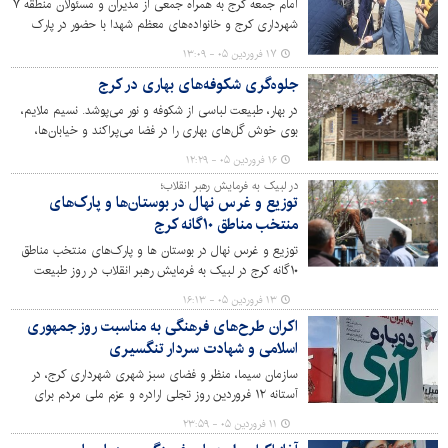
امام جمعه کرج به همراه جمعی از مدیران و مسئولان منطقه ۷
شهرداری کرج و خانواده‌های معظم شهدا با حضور در پارک
پرواز، اقدام به کاشت نهال کردند. این برنامه با هدف ترویج
۱۷ فروردین ۰۵ - ۱۳:۰۹
فرهنگ درختکاری برگزار شد.
جلوه‌گری شکوفه‌های بهاری در کرج
در بهار، طبیعت لباسی از شکوفه و نور می‌پوشد. نسیم ملایم،
بوی خوش گل‌های بهاری را در فضا می‌پراکند و خیابان‌ها،
کوچه‌ها و باغ‌ها به صحنه‌ای شاعرانه تبدیل می‌شوند و هر قدم،
۱۶ فروردین ۰۵ - ۱۲:۲۹
به قاب عکسی ناب ختم می‌شود. این فصل، دعوتی است برای
در لبیک به فرمایش رهبر انقلاب؛
رهایی از شلوغی و خستگی، برای دیدن زیبایی‌هایی که در
توزیع و غرس نهال در بوستان‌ها و پارک‌های
پارک‌ها و بوستان‌های های شهر جلوه گر شده است.
منتخب مناطق ۱۰گانه کرج
توزیع و غرس نهال در بوستان ها و پارک‌های منتخب مناطق
۱۰گانه کرج در لبیک به فرمایش رهبر انقلاب در روز طبیعت
انجام شد.
۱۳ فروردین ۰۵ - ۱۶:۱۳
اکران طرح‌های فرهنگی به مناسبت روز جمهوری
اسلامی و شهادت سردار تنگسیری
سازمان سیما، منظر و فضای سبز شهری شهرداری کرج، در
آستانه ١٢ فروردین روز تجلی ارادره و عزم ملی مردم برای
برپایی حکومت اسلامی اقدام به اکران طرح‌های فرهنگی با این
۱۱ فروردین ۰۵ - ۲۳:۵۹
مضمون در سطح شهر کرده است. همچنین این سازمان