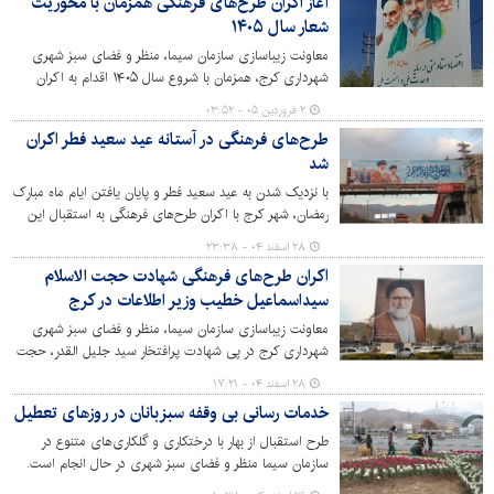
آغاز اکران طرح‌های فرهنگی همزمان با محوریت
طرح‌هایی از شهید سردار تنگسیری، فرمانده نیروی دریایی
شعار سال ۱۴۰۵
سپاه پاسداران را در شهر اکران کرده است.
معاونت زیباسازی سازمان سیما، منظر و فضای سبز شهری
شهرداری کرج، همزمان با شروع سال ۱۴۰۵ اقدام به اکران
طرح های فرهنگی تبریک سال نو با شعار سال “ اقتصاد
۲ فروردین ۰۵ - ۰۳:۵۲
مقاومتی در سایه وحدت ملی و امنیت ملی” در سطح شهر
طرح‌های فرهنگی در آستانه عید سعید فطر اکران
کرج کرده است.
شد
با نزدیک شدن به عید سعید فطر و پایان یافتن ایام ماه مبارک
رمضان، شهر کرج با اکران طرح‌های فرهنگی به استقبال این
عید الهی رفته است.
۲۸ اسفند ۰۴ - ۲۳:۳۸
اکران طرح‌های فرهنگی شهادت حجت الاسلام
سیداسماعیل خطیب وزیر اطلاعات در کرج
معاونت زیباسازی سازمان سیما، منظر و فضای سبز شهری
شهرداری کرج در پی شهادت پرافتخار سید جلیل ‌القدر، حجت
الاسلام والمسلمین سیداسماعیل خطیب، وزیر محترم اطلاعات
۲۸ اسفند ۰۴ - ۱۷:۲۱
جمهوری اسلامی ایران به دست دشمنان آمریکایی - صهیونی
خدمات رسانی بی وقفه سبزبانان در روزهای تعطیل
اقدام به اکران طرح‌های فرهنگی در سطح شهر کرده است.
طرح استقبال از بهار با درختکاری و گلکاری‌های متنوع در
سازمان سیما منظر و فضای سبز شهری در حال انجام است.
تیم‌های سبزبان در این پروژه عظیم شهری، با حفظ نظم و