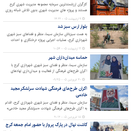
کارگران ارزشمندترین سرمایه مجموعه مدیریت شهری کرج
هستند و پروژه های مدیریت شهری بدون تلاش شبانه روزی
آنها به ثمر نمی‌نشیند. یازدهم اردیبهشت ماه و روز جهانی کار و
۹ اردیبهشت ۰۵ - ۱۴:۲۲
کارگر بهانه ای برای تجلیل از زحمات کارگران است.
بلوار ارس سبز شد
به همت سبزبانان سازمان سیما، منظر و فضاهای سبز شهری
شهرداری کرج، عملیات اجرایی پروژه درختکاری و احداث
فضای سبز حاشیه شرقی بلوار ارس در محدوده پل جمهوری
۷ اردیبهشت ۰۵ - ۱۰:۵۴
تکمیل شد.
حماسه میدان‌داران شهر
سازمان سیما، منظر و فضای سبز شهری شهرداری کرج با
اکران طرح‌های فرهنگی از فعالیت و میدان‌داری نهادهای
خدمت‌رسان در حوزه‌های مختلف که همچنان پای کار هستند و
۳۰ فروردین ۰۵ - ۰۹:۳۵
به خدمت‌رسانی و انجام وظایف خود مشغول هستند، قدردانی
اکران طرح‌های فرهنگی شهادت سرلشکر مجید
کرد.
خادمی
سازمان سیما، منظر و فضای سبز شهری شهرداری کرج، اقدام
به اکران طرح‌های فرهنگی شهادت «سرلشکر مجید خادمی»
رئیس سازمان اطلاعات سپاه پاسداران انقلاب اسلامی در سطح
۱۸ فروردین ۰۵ - ۲۰:۱۲
شهر کرج کرده است.
کاشت نهال در پارک پرواز با حضور امام جمعه کرج