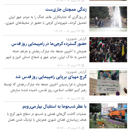
۲۶ اسفند ۰۴ - ۱۰:۳۸
کارایی بدون هیچ وقفه‌ای به انجام وظایف خود ادامه داده‌اند
زندگی همچنان جاری‌ست
و روند خدمات‌رسانی در این ایام متوقف نشده است.
در روزگاری که جنایتکاران عالم، جنگ را به مردم غیور ایران
تحمیل کردند، شهروندان کرجی با حضور در محیط‌های شهری،
زندگی را معنا می‌کنند؛ پانزدهمین روز از جنگ تحمیلی در
۲۳ اسفند ۰۴ - ۱۷:۳۷
حالی سپری می شود که جریان عادی زندگی شهروندان در
گزارش تصویری؛
شهر کرج ادامه دارد. تصاویر زیر حال و هوای بهاری و استقبال
حضور گسترده کرجی‌ها در راهپیمایی روز قدس
شهروندان از پارک‌ها و بوستان‌های شهر را روایت می‌کند.
همزمان با آخرین جمعه ماه مبارک رمضان و به‌رغم حمله
دشمن به خاک ایران، مردم غیور و شجاع استان البرز و شهر
کرج با حضوری گسترده و پررنگ در راهپیمایی دشمن‌شکن روز
۲۲ اسفند ۰۴ - ۱۶:۰۱
قدس شرکت کردند.
گزارش تصویری؛
کرج مهیای برپایی راهپیمایی روز قدس شد
همزمان با فرا رسیدن آخرین جمعه ماه مبارک رمضان که توسط
رهبر کبیر انقلاب اسلامی، روز قدس، نامیده شده؛ سازمان
سیما، منظر و فضای سبز شهری شهرداری کرج نسبت به اکران
۲۲ اسفند ۰۴ - ۰۸:۴۱
طرح‌های فرهنگی متناسب و آماده‌سازی شهر برای برپایی هر
با عطر شب‌بوها به استقبال بهار می‌رویم
چه باشکوه‌تر راهپیمایی روز قدس، اقدام کرده است.
عملیات کاشت گل‌های فصلی و شب‌بو در سطح شهر کرج با
هدف زیباسازی فضای شهری هم‌زمان با نزدیک شدن فصل
بهار آغاز شد. این طرح در پارک‌ها، بوستان‌ها، بلوارها، و میادین
۱۹ اسفند ۰۴ - ۱۴:۴۶