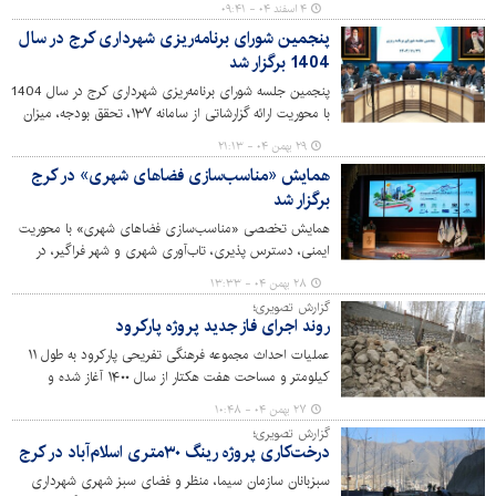
۴ اسفند ۰۴ - ۰۹:۴۱
پنجمین شورای برنامه‌ریزی شهرداری کرج در سال
1404 برگزار شد
پنجمین جلسه شورای برنامه‌ریزی شهرداری کرج در سال 1404
با محوریت ارائه گزارشاتی از سامانه ۱۳۷، تحقق بودجه، میزان
وصولی و توصیه‌های شهردار به مسئولان برگزار شد.
۲۹ بهمن ۰۴ - ۲۱:۱۳
همایش «مناسب‌سازی فضاهای شهری» در کرج
برگزار شد
همایش تخصصی «مناسب‌سازی فضاهای شهری» با محوریت
ایمنی، دسترس پذیری، تاب‌آوری شهری و شهر فراگیر، در
مرکز همایش‌های میلاد برگزار شد.
۲۸ بهمن ۰۴ - ۱۳:۳۳
گزارش تصویری؛
روند اجرای فاز جدید پروژه پارکرود
عملیات احداث مجموعه فرهنگی تفریحی پارکرود به طول ۱۱
کیلومتر و مساحت هفت هکتار از سال ۱۴۰۰ آغاز شده و
تاکنون سه فاز آن به بهره‌بهرداری رسیده است. احداث این
۲۷ بهمن ۰۴ - ۱۰:۴۸
پروژه در سه فاز دیگر همچنان ادامه دارد.
گزارش تصویری؛
درخت‌کاری پروژه رینگ ۳۰‌متری اسلام‌آباد در کرج
سبزبانان سازمان سیما، منظر و فضای سبز شهری شهرداری