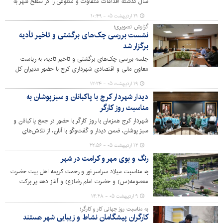
سال گذشته اقدامات متفاوت و متنوعی را در سطح شهر به
انجام رسانده است.
۲۱ اردیبهشت ۰۵ - ۱۰:۴۹
گزارش تصویری؛
نشست بررسی چک‌های برگشتی و تاخیر تأدیه
برگزار شد
جلسه بررسی چک‌های برگشتی و تاخیر تادیه، به ریاست
معاون مالی و اقتصادی شهرداری کرج با حضور مدیران کل
حوزه درآمد، حقوقی، مالی و اقتصادی و رئیس سازمان فناوری
۱۹ اردیبهشت ۰۵ - ۱۲:۲۴
اطلاعات و ارتباطات برگزار شد.
دیدار شهردار کرج با پاکبانان و سبزپوشان به
مناسبت روز کارگر
شهردار کرج همزمان با روز کارگر با حضور در جمع پاکبانان و
‌سبز پوشان، ضمن دیدار و گفت‌وگو با آنان، از تلاش‌های
شبانه‌روزی این قشر زحمتکش در حفظ پاکیزگی و طراوت
۱۲ اردیبهشت ۰۵ - ۲۲:۵۶
شهر قدردانی کرد.
رنگ و بوی مهر و کرامت در شهر
به مناسبت میلاد سراسر نور و رحمت کریمه اهل بیت حضرت
معصومه(س) و حضرت امام رضا(ع) و آغاز دهه پر برکت
کرامت، سازمان سیما منظر و فضای سبز شهری شهرداری کرج
۹ اردیبهشت ۰۵ - ۱۴:۲۸
اقدام به فضاسازی شهر در مناطق ۱۰گانه کرده است.
به مناسبت روز جهانی کار و کارگر؛
کارگران پیشگامان نشاط و زیبایی شهر هستند