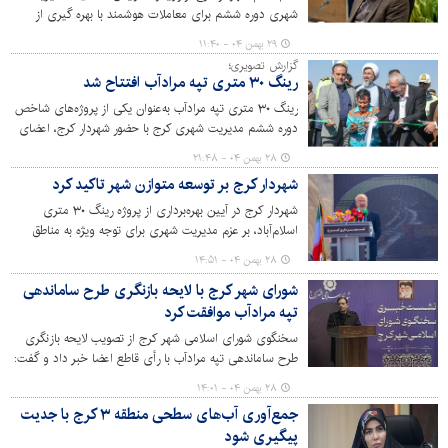
شهری دوره ششم برای معاملات هوشمند با بهره گیری از
ظرفیت سامانه تدارکات الکترونیکی دولت خبر داد.
۲۹ بهمن ۰۴ - ۱۱:۴۰
گزارش تصویری؛
رینگ ۳۰ متری تپه مرادآب افتتاح شد
رینگ ۳۰ متری تپه مرادآب به‌عنوان یکی از پروژه‌های شاخص
دوره ششم مدیریت شهری کرج با حضور شهردار کرج، اعضای
شورای اسلامی شهر، جمعی از مدیران و مسئولان استانی،
۲۸ بهمن ۰۴ - ۲۱:۴۸
اصحاب رسانه و شهروندان افتتاح شد. با بهره‌برداری از این
شهردار کرج بر توسعه متوازن شهر تاکید کرد
پروژه، تپه مرادآب پس از سال‌ها به بافت اصلی شهر
بازمی‌گردد.
شهردار کرج در آیین بهره‌برداری از پروژه رینگ ۳۰ متری
اسلام‌آباد، بر عزم مدیریت شهری برای توجه ویژه به مناطق
کمتر برخوردار و تداوم اجرای پروژه‌های عمرانی در دوره ششم
۲۸ بهمن ۰۴ - ۱۴:۵۱
مدیریت شهری تاکید کرد.
شورای شهر کرج با لایحه بازنگری طرح ساماندهی
تپه مرادآب موافقت کرد
سخنگوی شورای اسلامی شهر کرج از تصویب لایحه بازنگری
طرح ساماندهی تپه مرادآب با رأی قاطع اعضا خبر داد و گفت:
این طرح با هدف افزایش قابلیت اجرا، تسهیل نوسازی با
۲۸ بهمن ۰۴ - ۱۴:۰۱
مشارکت ساکنان، کاهش تعارضات اجتماعی و اصلاح شبکه
جمع‌آوری آب‌های سطحی منطقه ۳ کرج با جدیت
معابر متناسب با شرایط خاص محدوده، پس از طرح در
پیگیری ‌شود
کمیسیون و بررسی‌های کارشناسی، به اتفاق آراء حاضرین به