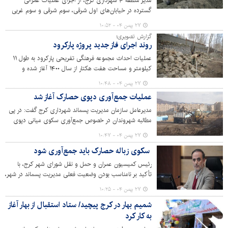
مدیر منطقه ۴ شهرداری کرج، از اجرای عملیات عمرانی
گسترده در خیابان‌های اول شرقی، سوم شرقی و سوم غربی
خبر داد و گفت: پاسخگویی مؤثر به درخواست‌های شهروندان،
۲۷ بهمن ۰۴ - ۱۰:۵۲
محور اصلی تعامل مدیریت شهری با مردم است.
گزارش تصویری؛
روند اجرای فاز جدید پروژه پارکرود
عملیات احداث مجموعه فرهنگی تفریحی پارکرود به طول ۱۱
کیلومتر و مساحت هفت هکتار از سال ۱۴۰۰ آغاز شده و
تاکنون سه فاز آن به بهره‌بهرداری رسیده است. احداث این
۲۷ بهمن ۰۴ - ۱۰:۴۸
پروژه در سه فاز دیگر همچنان ادامه دارد.
عملیات جمع‌آوری دپوی حصارک آغاز شد
مدیرعامل سازمان مدیریت پسماند شهرداری کرج گفت: در پی
مطالبه شهروندان در خصوص جمع‌آوری سکوی میانی دپوی
حصارک در بلوار ناصربخت، عملیات جمع‌آوری این محل آغاز
۲۷ بهمن ۰۴ - ۱۰:۴۷
شد.
سکوی زباله حصارک باید جمع‌آوری شود
رئیس کمیسیون عمران و حمل ‌و نقل شورای شهر کرج، با
تأکید بر نامناسب بودن وضعیت فعلی مدیریت پسماند در شهر،
خواستار جمع‌آوری سکوی زباله حصارک و اجرای فوری
۲۷ بهمن ۰۴ - ۱۰:۲۵
طرح‌های جامع پسماند از جمله احداث زباله‌سوز و لندفیل
شمیم بهار در کرج پیچید/ ستاد استقبال از بهار آغاز
مهندسی شد.
به کار کرد