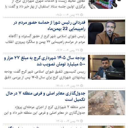
معاون محیط زیست و خدمات شهری شهرداری کرج، از
برگزاری اولین جلسه ستاد استقبال از بهار خبر داد و گفت: با
همکاری سازمان‌های تابعه شهرداری کرج، برنامه‌ریزی برای
۲۷ بهمن ۰۴ - ۰۹:۵۰
خدمات‌رسانی مطلوب به شهروندان و مسافران نوروزی در
قدردانی رئیس شورا از حماسه حضور مردم در
دستور کار قرار گرفته است.
راهپیمایی 22 بهمن‌ماه
رئیس شورای اسلامی شهر کرج از حضور گسترده و آگاهانه
مردم در مراسم راهپیمایی ۲۲ بهمن و سالگرد پیروزی انقلاب
اسلامی تقدیر کرد.
۲۷ بهمن ۰۴ - ۰۹:۱۲
بودجه سال ۱۴۰۵ شهرداری کرج به مبلغ ۲۷ هزار و
۵۰۰ میلیارد تومان تصویب شد
رییس کمیسیون تلفیق شورای اسلامی شهر کرج گفت: بودجه
پیشنهادی شهرداری کرج برای سال ۱۴۰۵ پس از بررسی دقیق
مناطق، سازمان‌ها و بودجه جاری، توسط اعضای شورا تصویب
۲۶ بهمن ۰۴ - ۱۴:۰۸
شد.
جدول‌گذاری معابر اصلی و فرعی منطقه ۷ در حال
تکمیل است
مدیر منطقه ۷ شهرداری کرج از اجرای مرحله‌ای پروژه
جدول‌گذاری در معابر اصلی و فرعی این منطقه خبر داد و این
اقدام را گامی مؤثر در بهبود عبور و مرور، ارتقای ایمنی و
۲۶ بهمن ۰۴ - ۱۴:۰۵
افزایش زیبایی بصری شهری عنوان کرد.