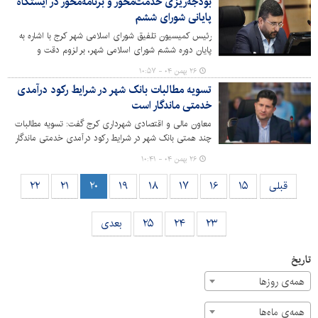
بودجه‌ریزی خدمت‌محور و برنامه‌محور در ایستگاه
پایانی شورای ششم
رئیس کمیسیون تلفیق شورای اسلامی شهر کرج با اشاره به
پایان دوره ششم شورای اسلامی شهر، بر لزوم دقت و
حساسیت ویژه اعضای شورا در بررسی بودجه سال آینده تأکید
۲۶ بهمن ۰۴ - ۱۰:۵۷
کرد.
تسویه مطالبات بانک شهر در شرایط رکود درآمدی
خدمتی ماندگار است
معاون مالی و اقتصادی شهرداری کرج گفت: تسویه مطالبات
چند همتی بانک شهر در شرایط رکود درآمدی خدمتی ماندگار
است و بستر را برای بهره مندی از حجم بیشتری از
۲۶ بهمن ۰۴ - ۱۰:۴۱
مشارکت‌های مالی و تسهیلات بانکی جهت تکمیل پروژه‌های
عمرانی و زیربنایی فراهم می سازد.
قبلی
۱۵
۱۶
۱۷
۱۸
۱۹
۲۰
۲۱
۲۲
۲۳
۲۴
۲۵
بعدی
تاریخ
همه‌ی روزها
همه‌ی ماه‌ها