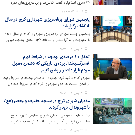
۳۰ متری اسلام‌آباد گفت: تلاش‌ها و برنامه‌ریزی‌های دوره
ششم شورا امروز به ثمر نشسته و پروژه‌های عمرانی مصوب
۲ اسفند ۰۴ - ۱۱:۳۰
وارد مرحله اجرا و بهره‌برداری می‌شوند.
پنجمین شورای برنامه‌ریزی شهرداری کرج در سال
1404 برگزار شد
پنجمین جلسه شورای برنامه‌ریزی شهرداری کرج در سال 1404
با محوریت ارائه گزارشاتی از سامانه ۱۳۷، تحقق بودجه، میزان
وصولی و توصیه‌های شهردار به مسئولان برگزار شد.
۲۹ بهمن ۰۴ - ۲۱:۱۳
تحقق ۱۰۰ درصدی بودجه در شرایط تورم
افسارگسیخته/ پرده‌ی تاریکی که دشمن مقابل
مردم قرار داده را روشن کنیم
شهردار کرج تاکید کرد: جذب ۱۰۰ درصدی بودجه در شرایط رکود
در آمدی نسبت به ادوار شهرداری کرج که در شرایط متعادل
تورم هم موفق به این میزان جذب نشده بود، نشاندهنده عزم و
۲۹ بهمن ۰۴ - ۲۱:۰۸
ایمان مسئولان و نیروهای این مجموعه است.
مدیران شهری کرج در مسجد حضرت ولیعصر(عج)
با شهروندان دیدار کردند
جلسه ملاقات مردمی اعضای شورای اسلامی شهر، معاون
ساماندهی تپه مرادآب و مدیر منطقه 1، در مسجد حضرت
ولیعصر (عج) برگزار شد.
۲۹ بهمن ۰۴ - ۱۴:۰۴