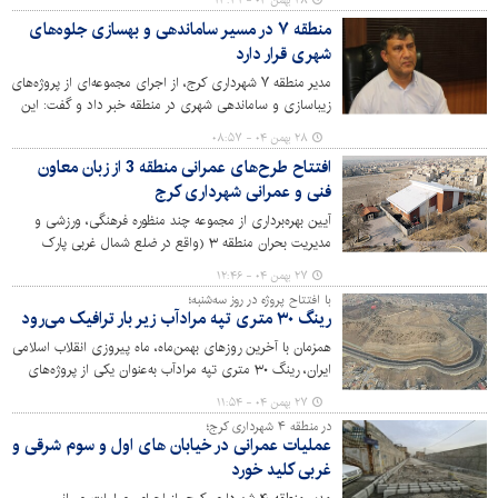
۲۸ بهمن ۰۴ - ۱۳:۳۱
مشارکت گسترده نیروهای جهادی و پرسنل سازمان از نخاله و
منطقه ۷ در مسیر ساماندهی و بهسازی جلوه‌های
زباله پاکسازی شد.
شهری قرار دارد
مدیر منطقه ۷ شهرداری کرج، از اجرای مجموعه‌ای از پروژه‌های
زیباسازی و ساماندهی شهری در منطقه خبر داد و گفت: این
اقدامات با هدف ارتقای منظر شهری، افزایش ایمنی معابر و
۲۸ بهمن ۰۴ - ۰۸:۵۷
جلب رضایت شهروندان در حال انجام است.
افتتاح طرح‌های عمرانی منطقه 3 از زبان معاون
فنی و عمرانی شهرداری کرج
آیین بهره‌برداری از مجموعه چند منظوره فرهنگی، ورزشی و
مدیریت بحران منطقه ۳ (واقع در ضلع شمال غربی پارک
الغدیر در خیابان چهارم شرقی بلوار ارم مهرشهر) و فاز دوم
۲۷ بهمن ۰۴ - ۱۲:۴۶
بازگشایی ادامه کنارگذر یادگار امام رضوان الله (کنارگذر مهرشهر)
با افتتاح پروژه در روز سه‌شنبه؛
۲۱ بهمن ۱۴۰۴ با حضور شهروندان، معتمدین محلات، اصحاب
رینگ ۳۰ متری تپه مرادآب زیر بار ترافیک می‌رود
رسانه، شهردار، رئیس و اعضای شورای اسلامی شهر کرج،
همزمان با آخرین روزهای بهمن‌ماه، ماه پیروزی انقلاب اسلامی
مدیران شهری و فرماندهان انتظامی برگزار شد.
ایران، رینگ ۳۰ متری تپه مرادآب به‌عنوان یکی از پروژه‌های
مهم دوره ششم مدیریت شهری کرج، مورد افتتاح قرار
۲۷ بهمن ۰۴ - ۱۱:۵۴
می‌گیرد؛ با بهره‌برداری از این رینگ، شاهد بازگشت تپه مرادآب
در منطقه ۴ شهرداری کرج؛
به بافت اصلی شهر کرج خواهیم بود.
عملیات عمرانی در خیابان های اول و سوم شرقی و
غربی کلید خورد