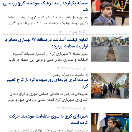
سامانه یکپارچه رصد ترافیک هوشمند کرج رونمایی
شد
معاون حمل‌ونقل و ترافیک شهرداری کرج، از رونمایی سامانه
یکپارچه رصد ترافیک هوشمند خبر داد و این اقدام را گامی
مؤثر جهت مدیریت لحظه‌ای، علمی و داده‌محور ترافیک شهری
۲۹ بهمن ۰۴ - ۱۴:۰۰
عنوان کرد.
تداوم نهضت آسفالت در منطقه ۷/ بهسازی معابر با
اولویت محلات پرتردد
مدیر منطقه ۷ شهرداری کرج از استمرار عملیات گسترده
آسفالت و بهسازی معابر اصلی و فرعی این منطقه در قالب
طرح نگهداشت شهر خبر داد.
۲۹ بهمن ۰۴ - ۱۳:۵۷
به مناسبت ماه مبارک رمضان.
ساعت کاری بازارهای روز میوه و تره بار کرج تغییر
کرد
مدیرعامل سازمان ساماندهی مشاغل شهری و فرآورده‌های
کشاورزی شهرداری کرج گفت: تمامی بازارهای میوه و تره‌بار
شهرداری کرج در ماه مبارک رمضان تا پایان برگزاری مراسم
۲۹ بهمن ۰۴ - ۱۳:۵۴
شب‌های قدر، در نوبت صبح از ساعت ۸ الی ۱۴ و در نوبت
شهرداری کرج به سوی معاملات هوشمند حرکت
عصر از ساعت ۱۵ الی ۲۰ فعالیت خواهند کرد.
کرده است
قائم مقام شهردار کرج از رویکرد افزایش شفافیت مدیریت