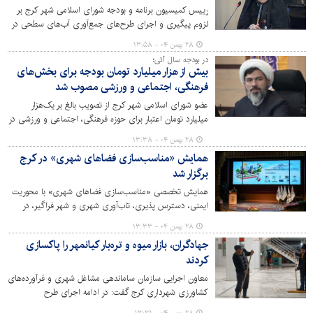
تصویب رسید.
رییس کمیسیون برنامه و بودجه شورای اسلامی شهر کرج بر
لزوم پیگیری و اجرای طرح‌های جمع‌آوری آب‌های سطحی در
منطقه ۳ و همچنین مدیریت روان‌آب‌ها برای کاهش مشکلات
۲۸ بهمن ۰۴ - ۱۳:۵۸
شهری و ارتقای کیفیت زندگی شهروندان تأکید کرد.
در بودجه سال آتی؛
بیش از هزار میلیارد تومان بودجه برای بخش‌های
فرهنگی، اجتماعی و ورزشی مصوب شد
عضو شورای اسلامی شهر کرج از تصویب بالغ بر یک‌هزار
میلیارد تومان اعتبار برای حوزه فرهنگی، اجتماعی و ورزشی در
بودجه سال ۱۴۰۵ شهرداری خبر داد و این میزان را نشان‌دهنده
۲۸ بهمن ۰۴ - ۱۳:۳۸
رشد چشمگیر نسبت به سال گذشته عنوان کرد.
همایش «مناسب‌سازی فضاهای شهری» در کرج
برگزار شد
همایش تخصصی «مناسب‌سازی فضاهای شهری» با محوریت
ایمنی، دسترس پذیری، تاب‌آوری شهری و شهر فراگیر، در
مرکز همایش‌های میلاد برگزار شد.
۲۸ بهمن ۰۴ - ۱۳:۳۳
جهادگران، بازار میوه و تره‌بار کیانمهر را پاکسازی
کردند
معاون اجرایی سازمان ساماندهی مشاغل شهری و فرآورده‌های
کشاورزی شهرداری کرج گفت: در ادامه اجرای طرح
«دوشنبه‌های جهادی»، بازار میوه و تره‌بار کیانمهر کرج با