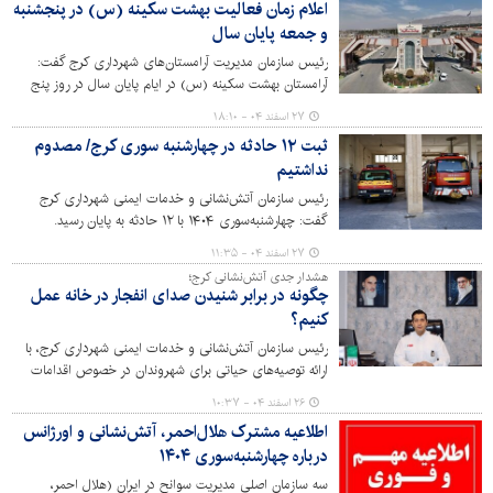
اعلام زمان فعالیت بهشت سکینه (س) در پنجشنبه
و جمعه پایان سال
رئیس سازمان مدیریت آرامستان‌های شهرداری کرج گفت:
آرامستان بهشت سکینه (س) در ایام پایان سال در روز پنج
شنبه ۲۸ اسفندماه از اذان صبح لغایت اذان مغرب و در روز
۲۷ اسفند ۰۴ - ۱۸:۱۰
جمعه ۲۹ اسفندماه از اذان صبح تا یک ساعت پس از لحظه
ثبت ۱۲ حادثه در چهارشنبه سوری کرج/ مصدوم
تحویل سال نو، پذیرای زائرین اهل قبور است.
نداشتیم
رئیس سازمان آتش‌نشانی و خدمات ایمنی شهرداری کرج
گفت: چهارشنبه‌سوری ۱۴۰۴ با ۱۲ حادثه به پایان رسید.
۲۷ اسفند ۰۴ - ۱۱:۳۵
هشدار جدی آتش‌نشانی کرج؛
چگونه در برابر شنیدن صدای انفجار در خانه عمل
کنیم؟
رئیس سازمان آتش‌نشانی و خدمات ایمنی شهرداری کرج، با
ارائه توصیه‌های حیاتی برای شهروندان در خصوص اقدامات
لازم در زمان شنیدن صدای انفجار در منزل، بر لزوم حفظ
۲۶ اسفند ۰۴ - ۱۰:۳۷
آرامش و پیروی از دستورالعمل‌های ایمنی تاکید کرد.
اطلاعیه مشترک هلال‌احمر، آتش‌نشانی و اورژانس
درباره چهارشنبه‌سوری ۱۴۰۴
سه سازمان اصلی مدیریت سوانح در ایران (هلال احمر،