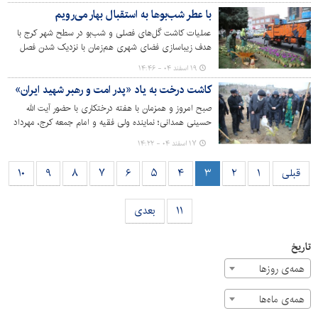
به‌منظور اقدام هماهنگ و با هدف نظارت مستمر بر کنترل
با عطر شب‌بوها به استقبال بهار می‌رویم
قیمت‌ها و کیفیت کالاهای اساسی در بازارهای روز انجام شد.
عملیات کاشت گل‌های فصلی و شب‌بو در سطح شهر کرج با
هدف زیباسازی فضای شهری هم‌زمان با نزدیک شدن فصل
بهار آغاز شد. این طرح در پارک‌ها، بوستان‌ها، بلوارها، و میادین
۱۹ اسفند ۰۴ - ۱۴:۴۶
شهر در حال اجراست.
کاشت درخت به یاد «پدر امت و رهبر شهید ایران»
صبح امروز و همزمان با هفته درختکاری با حضور آیت الله
حسینی همدانی؛ نماینده ولی فقیه و امام جمعه کرج، مهرداد
کیانی؛ شهردار کرج و مدیران مجموعه مدیریت شهری مراسم
۱۷ اسفند ۰۴ - ۱۴:۲۲
روز درختکاری در پارک همگام برگزار شد.
قبلی
۱
۲
۳
۴
۵
۶
۷
۸
۹
۱۰
۱۱
بعدی
تاریخ
همه‌ی روزها
همه‌ی ماه‌ها