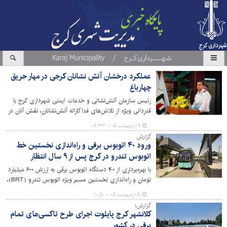
عملکرد درخشان آتش نشانان کرجی در مهار حریق
چهارباغ
رئیس سازمان آتش‌نشانی و خدمات ایمنی شهرداری کرج با
قدردانی ویژه از تلاش‌های فداکارانه آتش‌نشانان، نقش آنان در
مهار حریق گسترده کارخانه چسب واقع در چهارباغ را ستود.
۹ اردیبهشت ۰۵ - ۰۸:۳۳
گزارش
ورود ۴۰ اتوبوس برقی و راه‌اندازی نخستین خط
اتوبوس تندرو در کرج پس از ۹ سال انتظار
با بهره‌برداری از ۴۰ دستگاه اتوبوس برقی به ارزش ۶۰۰ میلیارد
تومان و راه‌اندازی نخستین مسیر ویژه اتوبوس تندرو (BRT)،
شهر کرج وارد مرحله جدیدی از توسعه ناوگان حمل‌ونقل
۸ اردیبهشت ۰۵ - ۱۰:۵۰
عمومی خود شده است.
گزارش؛
کلانشهر کرج پایلوت اجرای طرح تاکسی‌های تمام
برقی در کشور