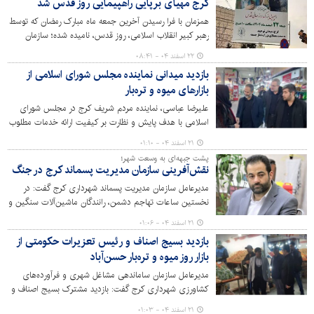
کرج مهیای برپایی راهپیمایی روز قدس شد
همزمان با فرا رسیدن آخرین جمعه ماه مبارک رمضان که توسط
رهبر کبیر انقلاب اسلامی، روز قدس، نامیده شده؛ سازمان
سیما، منظر و فضای سبز شهری شهرداری کرج نسبت به اکران
۲۲ اسفند ۰۴ - ۰۸:۴۱
طرح‌های فرهنگی متناسب و آماده‌سازی شهر برای برپایی هر
بازدید میدانی نماینده مجلس شورای اسلامی از
چه باشکوه‌تر راهپیمایی روز قدس، اقدام کرده است.
بازارهای میوه و تره‌بار
علیرضا عباسی، نماینده مردم شریف کرج در مجلس شورای
اسلامی با هدف پایش و نظارت بر کیفیت ارائه خدمات مطلوب
و آخرین وضعیت خدمات رسانی از بازار روزهای میوه و تره‌بار
۲۱ اسفند ۰۴ - ۰۱:۱۰
کاج و حسن‌آباد بازدید کرد.
پشت جبهه‌ای به وسعت شهر؛
نقش‌آفرینی سازمان مدیریت پسماند کرج در جنگ
مدیرعامل سازمان مدیریت پسماند شهرداری کرج گفت: در
نخستین ساعات تهاجم دشمن، رانندگان ماشین‌آلات سنگین و
نیروهای عملیاتی، بی‌درنگ در صحنه حاضر شدند. با آمادگی
۲۱ اسفند ۰۴ - ۰۱:۰۶
کامل و هماهنگی منسجم، مسیرها را باز کردند، موانع را جابه‌جا
بازدید بسیج اصناف و رئیس تعزیرات حکومتی از
نموده و پشتیبانی بی‌وقفه‌ای از عملیات امداد و نجات ارائه
بازار روز میوه و تره‌بار حسن‌آباد
دادند. این حضور سازمان‌یافته، جلوه‌ای از تعهد و
مسئولیت‌پذیری در بحران است.
مدیرعامل سازمان ساماندهی مشاغل شهری و فرآورده‌های
کشاورزی شهرداری کرج گفت: بازدید مشترک بسیج اصناف و
رئیس تعزیرات حکومتی استان البرز از بازار روز حسن آباد،
۲۱ اسفند ۰۴ - ۰۱:۰۳