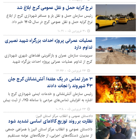
داد.
نرخ کرایه حمل و نقل عمومی کرج ابلاغ شد
رئیس سازمان حمل و نقل بار و مسافر شهرداری کرج از ابلاغ
نرخ کرایه حمل و نقل عمومی کرج در سال ۱۴۰۵ خبر داد.
۳۰ فروردین ۰۵ - ۱۰:۲۱
عملیات عمرانی پروژه احداث بزرگراه شهید نصیری
تداوم دارد
سرپرست سازمان عمران و بازآفرینی فضاهای شهری شهرداری
کرج از تداوم عملیات عمرانی پروژه احداث بزرگراه شهید
شعبان نصیری (ادامه کمربندی مهرشهر) با هدف افزایش
۲۳ فروردین ۰۵ - ۱۳:۴۶
ضریب ایمنی و تسهیل در عبور و مرور شهری خبر داد.
۳ هزار تماس در یک هفته/ آتش‌نشانان کرج جان
۴۳ شهروند را نجات دادند
رئیس سازمان آتش‌نشانی و خدمات ایمنی شهرداری کرج با
اشاره به افزایش تماس‌های مردمی با سامانه ۱۲۵، از ثبت بیش
از ۳هزار تماس و نجات جان ۴۳ شهروند در عملیات‌های
۲۳ فروردین ۰۵ - ۱۰:۳۸
نفس‌گیر آتش‌نشانان در یک هفته گذشته خبر داد.
دادستان عمومی و انقلاب مرکز استان البرز:
نظارت بر روند توزیع کالاهای اساسی تشدید شود
دادستان عمومی و انقلاب مرکز استان البرز با همراهی جمعی
از مدیران دستگاه‌های اجرایی، از جایگاه‌های عرضه مستقیم