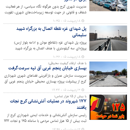
مدیریت شهری کرج بدون هرگونه نگاه سیاسی، از هر فعالیت
شفاف و قانونی در جهت توسعه زیرساخت‌های شهری، تقویت
آبادانی و محرومیت‌زدایی استقبال می‌کند و هدف اصلی،
۸ اردیبهشت ۰۵ - ۱۰:۴۵
حمایت همه‌جانبه از سرمایه‌گذاران و فعالان حوزه حمل و نقل
پل شهدای غزه نقطه اتصال به بزرگراه شهید
پاک است.
سلیمانی
پروژه‌ پل شهدای غزه (تقاطع موذن و ادامه بلوار ارس)
پروژه‌ای سه کیلومتری با هدف اتصال به بزرگراه شهید
سلیمانی و تسهیل در تردد شهروندان است.
۸ اردیبهشت ۰۵ - ۱۰:۳۶
با هدف ارتقاء کیفیت محیطی؛
بهسازی خیابان پنجم غربی آق تپه سرعت گرفت
سرپرست سازمان عمران و بازآفرینی فضاهای شهری شهرداری
کرج از پیشرفت پروژه بهسازی محیطی خیابان پنجم غربی آق
تپه واقع در منطقه ۳، که در قالب پروژه‌های اقدام مشترک با
۳ اردیبهشت ۰۵ - ۱۷:۴۷
محوریت و اعتبار تخصیصی اداره کل راه و شهرسازی استان
با بیش از ۱۵ هزار تماس؛
البرز و همکاری شهرداری کرج از ماه‌های پایانی سال ۱۴۰۴ آغاز
۱۷۷ شهروند در عملیات‌ آتش‌نشانی کرج نجات
شده بود، خبر داد.
یافتند
رئیس سازمان آتش‌نشانی و خدمات ایمنی شهرداری کرج از
ثبت بیش از ۱۵ هزار تماس مردمی با سامانه ۱۲۵ و نجات ۱۷۷
شهروند در پی وقوع صدها حادثه و حریق در سطح شهر خبر
۳ اردیبهشت ۰۵ - ۱۷:۴۶