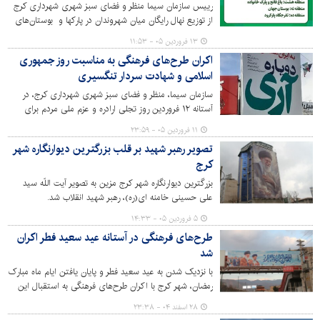
رییس سازمان سیما منظر و فضای سبز شهری شهرداری کرج
از توزیع نهال رایگان میان شهروندان در پارکها و بوستان‌های
منتخب مناطق دهگانه شهر کرج همزمان با روز طبیعت خبر داد
۱۳ فروردین ۰۵ - ۱۱:۵۳
و گفت: این اقدام در راستای لبیک به فرمایش مقام معظم
اکران طرح‌های فرهنگی به مناسبت روز جمهوری
رهبری مبنی بر توسعه درختکاری و با هدف ترویج فرهنگ
اسلامی و شهادت سردار تنگسیری
حفظ محیط زیست اجرایی می‌شود.
سازمان سیما، منظر و فضای سبز شهری شهرداری کرج، در
آستانه ١٢ فروردین روز تجلی ارادره و عزم ملی مردم برای
برپایی حکومت اسلامی اقدام به اکران طرح‌های فرهنگی با این
۱۱ فروردین ۰۵ - ۲۳:۵۹
مضمون در سطح شهر کرده است. همچنین این سازمان
تصویر رهبر شهید بر قلب بزرگترین دیوارنگاره شهر
طرح‌هایی از شهید سردار تنگسیری، فرمانده نیروی دریایی
کرج
سپاه پاسداران را در شهر اکران کرده است.
بزرگترین دیوارنگاره شهر کرج مزین به تصویر آیت اللّه سید
علی حسینی خامنه ای(ره)، رهبر شهید انقلاب شد.
۵ فروردین ۰۵ - ۱۴:۳۳
طرح‌های فرهنگی در آستانه عید سعید فطر اکران
شد
با نزدیک شدن به عید سعید فطر و پایان یافتن ایام ماه مبارک
رمضان، شهر کرج با اکران طرح‌های فرهنگی به استقبال این
عید الهی رفته است.
۲۸ اسفند ۰۴ - ۲۳:۳۸