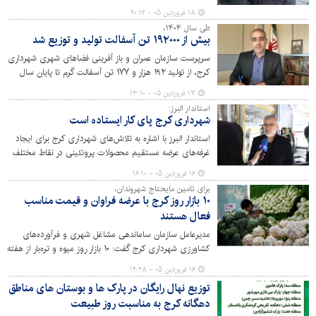
محصولات پروتئینی و میوه در کرج بازدید کرد.
۱۸ فروردین ۰۵ - ۲۰:۱۲
طی سال ۱۴۰۴،
بیش از ۱۹۲۰۰۰ تن آسفالت تولید و توزیع شد
سرپرست سازمان عمران و باز آفرینی فضاهای شهری شهرداری
کرج، از تولید ۱۹۲ هزار و ۱۷۷ تن آسفالت گرم تا پایان سال
۱۴۰۴ در کارخانه آسفالت شهرداری کرج خبر داد.
۱۷ فروردین ۰۵ - ۱۳:۱۰
استاندار البرز:
شهرداری کرج پای‌ کار ایستاده است
استاندار البرز با اشاره به تلاش‌های شهرداری کرج برای ایجاد
غرفه‌های عرضه مستقیم محصولات پروتئینی در نقاط مختلف
شهر، گفت: هدف ما این است که اقلام مورد نیاز شهروندان را
۱۶ فروردین ۰۵ - ۱۶:۱۰
در مکان‌های مناسب و با کیفیت بهتر و قیمت مناسب‌تر در
برای تامین مایحتاج شهروندان،
اختیار آنان قرار دهیم.
۱۰ بازار روز کرج با عرضه فراوان و قیمت مناسب
فعال هستند
مدیرعامل سازمان ساماندهی مشاغل شهری و فرآورده‌های
کشاورزی شهرداری کرج گفت: ۱۰ بازار روز میوه و تره‌بار از هفته
دوم فروردین ماه ۱۴۰۵ به صورت کامل فعال بوده و هیچ
۱۶ فروردین ۰۵ - ۱۲:۲۸
کمبودی در عرضه اقلام اساسی مشاهده نشده است.
توزیع نهال رایگان در پارک ها و بوستان های مناطق
دهگانه کرج به مناسبت روز طبیعت