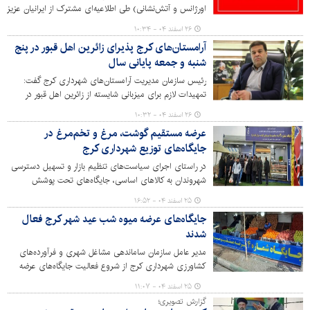
اورژانس و آتش‌نشانی) طی اطلاعیه‌ای مشترک از ایرانیان عزیز
درخواست کردند برای حفظ منابع ضروری کشور در شرایط
۲۶ اسفند ۰۴ - ۱۰:۳۴
جنگی و کاهش فشار بر نیروهای امدادی و درمانی، از برگزاری
آرامستان‌های کرج پذیرای زائرین اهل قبور در پنج
هرگونه مراسم در چهارشنبه‌سوری که موجب صدمه و بروز
شنبه و جمعه پایانی سال
آسیب جانی و مالی می‌شود، خودداری کنند.
رئیس سازمان مدیریت آرامستان‌های شهرداری کرج گفت:
تمهیدات لازم برای میزبانی شایسته از زائرین اهل قبور در
روزهای پایانی سال اندیشیده شده است.
۲۶ اسفند ۰۴ - ۱۰:۳۲
عرضه مستقیم گوشت، مرغ و تخم‌مرغ در
جایگاه‌های توزیع شهرداری کرج
در راستای اجرای سیاست‌های تنظیم بازار و تسهیل دسترسی
شهروندان به کالاهای اساسی، جایگاه‌های تحت پوشش
سازمان برای توزیع مستقیم گوشت قرمز و مرغ در سطح شهر
۲۵ اسفند ۰۴ - ۱۶:۵۲
نصب و شروع به ارائه خدمات کرد.
جایگاه‌های عرضه میوه شب عید شهر کرج فعال
شدند
مدیر عامل سازمان ساماندهی مشاغل شهری و فرآورده‌های
کشاورزی شهرداری کرج از شروع فعالیت جایگاه‌های عرضه
میوه شب عید در این کلان‌شهر خبر داد.
۲۵ اسفند ۰۴ - ۱۱:۰۷
گزارش تصویری؛