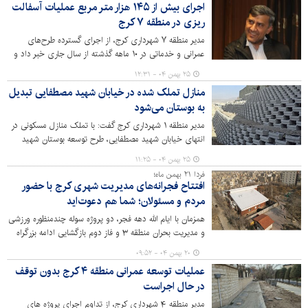
اجرای بیش از ۱۴۵ هزار متر مربع عملیات آسفالت
ریزی در منطقه ۷ کرج
مدیر منطقه ۷ شهرداری کرج، از اجرای گسترده طرح‌های
عمرانی و خدماتی در ۱۰ ماهه گذشته از سال جاری خبر داد و
گفت: در این مدت عملیات آسفالت، جدول‌گذاری و لوله‌گذاری
۲۵ بهمن ۰۴ - ۱۲:۳۱
در معابر اصلی و فرعی منطقه انجام شده است.
منازل تملک شده در خیابان شهید مصطفایی تبدیل
به بوستان می‌شود
مدیر منطقه ۱ شهرداری کرج گفت: با تملک منازل مسکونی در
انتهای خیابان شهید مصطفایی، طرح توسعه بوستان شهید
مصطفایی در منطقه اجرا می‌شود.
۲۵ بهمن ۰۴ - ۱۱:۲۵
فردا ۲۱ بهمن ماه؛
افتتاح فجرانه‌های مدیریت شهری کرج با حضور
مردم و مسئولان؛ شما هم دعوت‌اید
همزمان با ایام الله دهه فجر، دو پروژه سوله چندمنظوره ورزشی
و مدیریت بحران منطقه ۳ و فاز دوم بازگشایی ادامه بزرگراه
یادگار امام رضوان الله (کنارگذر مهرشهر) فردا، ۲۱ بهمن‌ماه، با
۲۰ بهمن ۰۴ - ۰۹:۵۲
حضور مردم، مسئولان و اصحاب رسانه به بهره‌برداری می‌رسد.
عملیات توسعه عمرانی منطقه ۴ کرج بدون توقف
در حال اجراست
مدیر منطقه ۴ شهرداری کرج، از تداوم اجرای پروژه های