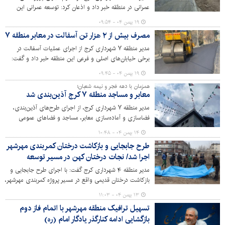
عمرانی در منطقه خبر داد و اذعان کرد: توسعه عمرانی این
منطقه با اجرای عملیات مرتبط در نقاط مختلف در حال
۱۹ بهمن ۰۴ - ۰۹:۵۴
پیگیری‌ست.
مصرف بیش از ۲ هزار تن آسفالت در معابر منطقه ۷
مدیر منطقه ۷ شهرداری کرج از اجرای عملیات آسفالت در
برخی خیابان‌های اصلی و فرعی این منطقه خبر داد و گفت:
در این طرح، بیش از ۱۳ هزار مترمربع از معابر منطقه با صرف
۱۹ بهمن ۰۴ - ۰۹:۴۵
بالغ بر دو هزار تن آسفالت بهسازی شده است.
همزمان با دهه فجر و نیمه شعبان؛
معابر و مساجد منطقه ۷ کرج آذین‌بندی شد
مدیر منطقه ۷ شهرداری کرج، از اجرای طرح‌های آذین‌بندی،
فضاسازی و آماده‌سازی معابر، مساجد و فضاهای عمومی
منطقه همزمان با دهه مبارک فجر و در آستانه نیمه شعبان خبر
۱۴ بهمن ۰۴ - ۱۰:۴۸
داد و گفت: این اقدامات با هدف ایجاد نشاط اجتماعی و
طرح جابجایی و بازکاشت درختان کمربندی مهرشهر
فضایی شاد و معنوی برای شهروندان انجام شده است.
اجرا شد/ نجات درختان کهن در مسیر توسعه
مدیر منطقه ۴ شهرداری کرج گفت: با اجرای طرح جابجایی و
بازکاشت درختان قدیمی واقع در مسیر پروژه کمربندی مهرشهر،
گام بلندی به منظور حفظ سرمایه‌های سبز همزمان با توسعه
۱۳ بهمن ۰۴ - ۱۱:۰۳
عمرانی برداشته شد. این اقدام با هدف کاهش اثرات
تسهیل ترافیک منطقه مهرشهر با اتمام فاز دوم
زیست‌محیطی و پاسداری از درختان به عنوان میراث طبیعی
بازگشایی ادامه کنارگذر یادگار امام (ره)
صورت گرفته است.