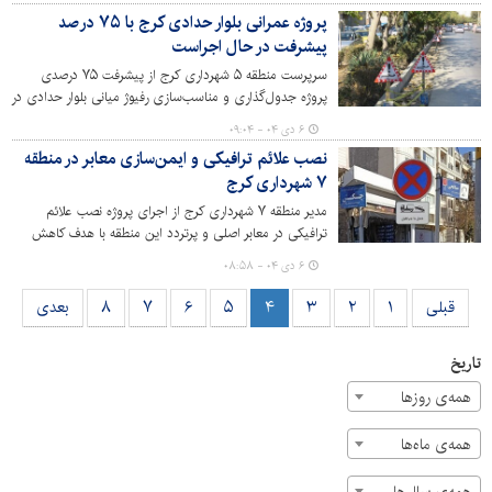
مسجد جامع حضرت قمربنی‌هاشم(ع) واقع در فاز ۴ مهرشهر با
پروژه عمرانی بلوار حدادی کرج با ۷۵ درصد
جمعی از شهروندان دیدار و گفت‌وگو کردند.
پیشرفت در حال اجراست
سرپرست منطقه ۵ شهرداری کرج از پیشرفت ۷۵ درصدی
پروژه جدول‌گذاری و مناسب‌سازی رفیوژ میانی بلوار حدادی در
کرج‌نو خبر داد و گفت: این پروژه با اعتباری بیش ازپنج
۶ دی ۰۴ - ۰۹:۰۴
میلیارد و ۵۰۰ میلیون تومان در حال اجراست تا ایمنی تردد و
نصب علائم ترافیکی و ایمن‌سازی معابر در منطقه
کیفیت محیط شهری را ارتقا دهد.
۷ شهرداری کرج
مدیر منطقه ۷ شهرداری کرج از اجرای پروژه نصب علائم
ترافیکی در معابر اصلی و پرتردد این منطقه با هدف کاهش
تصادفات، ارتقای ایمنی و بهبود وضعیت ترافیکی خبر داد و
۶ دی ۰۴ - ۰۸:۵۸
گفت: این طرح در مدت کوتاهی اجرا و تکمیل شد.
قبلی
۱
۲
۳
۴
۵
۶
۷
۸
بعدی
تاریخ
همه‌ی روزها
همه‌ی ماه‌ها