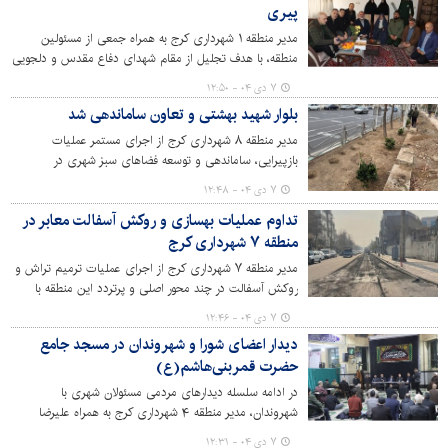
پیری
مدیر منطقه ۱ شهرداری کرج به همراه جمعی از مسئولین
منطقه، با هدف تجلیل از مقام شهدای دفاع مقدس و دلجویی
از خانواده‌های آنان، با خانواده معظم شهید پیری دیدار کردند.
۷ دی ۰۴ - ۱۲:۵۰
بلوار شهید بهشتی و تعاون ساماندهی شد
مدیر منطقه ۸ شهرداری کرج از اجرای مستمر عملیات
بازپیرایی، ساماندهی و توسعه فضاهای سبز شهری در
محورهای شاخص این منطقه خبر داد و گفت: این اقدامات با
۷ دی ۰۴ - ۱۲:۴۸
هدف ارتقای منظر شهری، افزایش طراوت محیط و بهبود
تداوم عملیات بهسازی و روکش آسفالت معابر در
کیفیت زندگی شهروندان در حال انجام است.
منطقه ۷ شهرداری کرج
مدیر منطقه ۷ شهرداری کرج از اجرای عملیات ترمیم تراش و
روکش آسفالت در چند محور اصلی و پرتردد این منطقه با
هدف افزایش ایمنی و پاسخ به مطالبات شهروندان خبر داد.
۷ دی ۰۴ - ۱۲:۴۶
دیدار اعضای شورا و شهروندان در مسجد جامع
حضرت قمربنی‌هاشم(ع)
در ادامه سلسله دیدارهای مردمی مسئولان شهری با
شهروندان، مدیر منطقه ۴ شهرداری کرج به همراه علیرضا
رحیمی و عمار ایزدیار از اعضای شورای اسلامی شهر کرج، در
۷ دی ۰۴ - ۱۲:۳۱