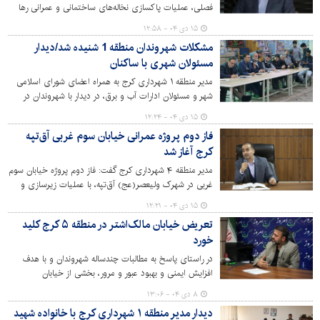
فصلی، عملیات پاکسازی نخاله‌های ساختمانی و عمرانی رها
شده در سطح منطقه ۶ شهرداری کرج با بهره‌گیری از
۱۵ دی ۰۴ - ۱۲:۵۸
ماشین‌آلات ویژه زمستانی با سرعت و ایمنی بیشتر در حال
مشکلات شهروندان منطقه 1 شنیده شد/دیدار
انجام است.
مسئولان شهری با ساکنان
مدیر منطقه ۱ شهرداری کرج به همراه اعضای شورای اسلامی
شهر و مسئولان ادارات آب و برق، در دیدار با شهروندان در
مسجد جامع کرج، به بررسی مشکلات و درخواست‌های
۱۵ دی ۰۴ - ۱۲:۲۴
شهروندان پرداختند و بر ثبت و پیگیری موضوعات طرح شده
فاز دوم پروژه عمرانی خیابان سوم غربی آق‌تپه
تأکید کردند.
کرج آغاز شد
مدیر منطقه ۴ شهرداری کرج گفت: فاز دوم پروژه خیابان سوم
غربی در شهرک ولیعصر(عج) آق‌تپه، با عملیات زیرسازی و
مخلوط‌ریزی آغاز شد. این پروژه که از درخواست‌های دیرینه
۱۵ دی ۰۴ - ۱۲:۲۱
ساکنان بود، مراحل نهایی خود را برای آسفالت‌ریزی و
تعریض خیابان مالک‌اشتر در منطقه ۵ کرج کلید
بهره‌برداری طی می‌کند.
خورد
در راستای پاسخ به مطالبات چندساله شهروندان و با هدف
افزایش ایمنی و بهبود عبور و مرور، بخشی از خیابان
مالک‌اشتر در محله حصارک پایین با اجرای تخریب در مسیر
۸ دی ۰۴ - ۱۳:۰۶
تعریض و ایمن‌سازی قرار گرفت.
دیدار مدیر منطقه ۱ شهرداری کرج با خانواده شهید