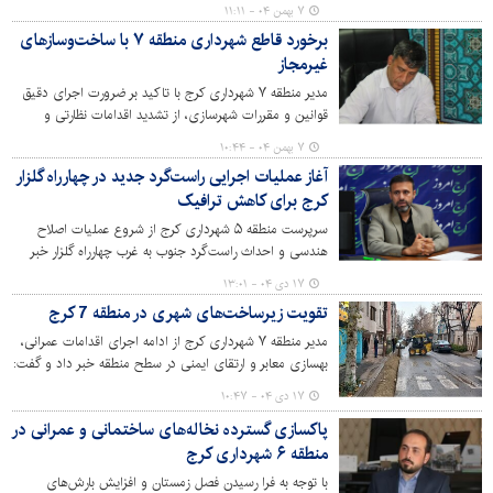
بخش را مورد بررسی قرار داد و از احداث ساختمانی درخور
۷ بهمن ۰۴ - ۱۱:۱۱
برای این منطقه در ماه‌های آینده خبر داد.
برخورد قاطع شهرداری منطقه ۷ با ساخت‌وسازهای
غیرمجاز
مدیر منطقه ۷ شهرداری کرج با تاکید بر ضرورت اجرای دقیق
قوانین و مقررات شهرسازی، از تشدید اقدامات نظارتی و
برخورد قانونی با هرگونه ساخت‌وساز غیرمجاز در سطح منطقه
۷ بهمن ۰۴ - ۱۰:۴۴
خبر داد و نقش اداره پیشگیری و رفع تخلفات شهری را در
آغاز عملیات اجرایی راست‌گرد جدید در چهارراه گلزار
حفظ ایمنی و نظم شهری موثر دانست.
کرج برای کاهش ترافیک
سرپرست منطقه ۵ شهرداری کرج از شروع عملیات اصلاح
هندسی و احداث راست‌گرد جنوب به غرب چهارراه گلزار خبر
داد که با هدف کاهش بار ترافیکی و افزایش ایمنی در این
۱۷ دی ۰۴ - ۱۳:۰۱
محدوده اجرایی می‌شود.
تقویت زیرساخت‌های شهری در منطقه 7 کرج
مدیر منطقه ۷ شهرداری کرج از ادامه اجرای اقدامات عمرانی،
بهسازی معابر و ارتقای ایمنی در سطح منطقه خبر داد و گفت:
این اقدامات با هدف رسیدگی به مطالبات شهروندان و بهبود
۱۷ دی ۰۴ - ۱۰:۴۷
کیفیت فضاهای شهری در حال انجام است.
پاکسازی گسترده نخاله‌های ساختمانی و عمرانی در
منطقه ۶ شهرداری کرج
با توجه به فرا رسیدن فصل زمستان و افزایش بارش‌های