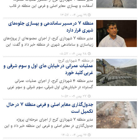
آسفالت و بهسازی معابر اصلی و فرعی این منطقه در قالب
طرح نگهداشت شهر خبر داد.
۲۹ بهمن ۰۴ - ۱۳:۵۷
منطقه ۷ در مسیر ساماندهی و بهسازی جلوه‌های
شهری قرار دارد
مدیر منطقه ۷ شهرداری کرج، از اجرای مجموعه‌ای از پروژه‌های
زیباسازی و ساماندهی شهری در منطقه خبر داد و گفت: این
اقدامات با هدف ارتقای منظر شهری، افزایش ایمنی معابر و
۲۸ بهمن ۰۴ - ۰۸:۵۷
جلب رضایت شهروندان در حال انجام است.
در منطقه ۴ شهرداری کرج؛
عملیات عمرانی در خیابان های اول و سوم شرقی و
غربی کلید خورد
مدیر منطقه ۴ شهرداری کرج، از اجرای عملیات عمرانی
گسترده در خیابان‌های اول شرقی، سوم شرقی و سوم غربی
خبر داد و گفت: پاسخگویی مؤثر به درخواست‌های شهروندان،
۲۷ بهمن ۰۴ - ۱۰:۵۲
محور اصلی تعامل مدیریت شهری با مردم است.
جدول‌گذاری معابر اصلی و فرعی منطقه ۷ در حال
تکمیل است
مدیر منطقه ۷ شهرداری کرج از اجرای مرحله‌ای پروژه
جدول‌گذاری در معابر اصلی و فرعی این منطقه خبر داد و این
اقدام را گامی مؤثر در بهبود عبور و مرور، ارتقای ایمنی و
۲۶ بهمن ۰۴ - ۱۴:۰۵
افزایش زیبایی بصری شهری عنوان کرد.