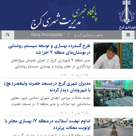
طرح گسترده بهسازی و توسعه سیستم روشنایی
در بوستان‌های منطقه ۷ اجرا شد
مدیر منطقه ۷ شهرداری کرج، از اجرای همزمان پروژه‌های
نرده‌گذاری در معابر پرتردد و بهسازی سیستم روشنایی
بوستان‌های منطقه خبر داد و این اقدامات را در راستای
۳ اسفند ۰۴ - ۰۹:۴۴
افزایش ایمنی شهروندان، ساماندهی عبور و مرور و ارتقای
مدیران شهری کرج در مسجد حضرت ولیعصر(عج)
کیفیت فضاهای عمومی شهری عنوان کرد.
با شهروندان دیدار کردند
جلسه ملاقات مردمی اعضای شورای اسلامی شهر، معاون
ساماندهی تپه مرادآب و مدیر منطقه 1، در مسجد حضرت
ولیعصر (عج) برگزار شد.
۲۹ بهمن ۰۴ - ۱۴:۰۴
تداوم نهضت آسفالت در منطقه ۷/ بهسازی معابر با
اولویت محلات پرتردد
مدیر منطقه ۷ شهرداری کرج از استمرار عملیات گسترده