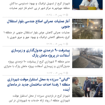
شهردار کرج از تسهیل ترافیک و بهبود دسترسی ساکنان
منطقه مهرشهر به مرکز شهر در پی اتمام فاز دوم عملیات
بازگشایی ادامه کنارگذر یادگار امام (ره) تا خیابان شهید مسیح
۱۲ بهمن ۰۴ - ۰۹:۳۵
پاکدل خبر داد و توضیحاتی را در خصوص طولانی شدن این
آغاز عملیات عمرانی اصلاح هندسی بلوار استقلال
روند ارائه کرد.
جنوبی
عملیات عمرانی کاهش عرض بلوار استقلال جنوبی در منطقه ۱
کرج، به‌منظور کاهش ترافیک و بهبود عبور و مرور شهری با
اجرای عملیات جدول‌گذاری به طول یک هزار متر، آغاز شد.
۱۱ بهمن ۰۴ - ۱۳:۲۹
پیشرفت ۹۰ درصدی جدول‌گذاری و زیرسازی
آسفالت در پروژه ماهان پارک
مدیر منطقه ۷ شهرداری کرج از پیشرفت ۹۰ درصدی پروژه
جدول‌گذاری و زیرسازی آسفالت پروژه ماهان پارک با متراژی
بیش از ۶۰۰ متر طول در جدول‌گذاری و ۳۰۰۰ متر مربع
۷ بهمن ۰۴ - ۱۱:۲۷
زیرسازی و آسفالت خبر داد.
"کیانی" سرزده به محل استقرار موقت شهرداری
منطقه ۱ رفت/ احداث ساختمان جدید در ماه‌های
آینده
شهردار کرج در بازدیدی سرزده از محل استقرار موقت
شهرداری منطقه ۱، روند ارائه خدمات به شهروندان در این