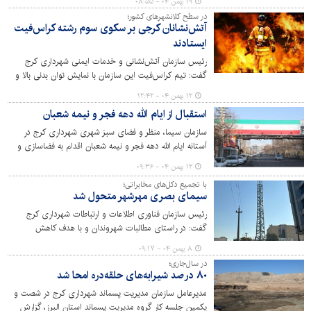
۱۹ بهمن ۰۴ - ۰۸:۵۵
از مالیات و عوارض مردم جبران شود. حال پرسش این است:
در سطح کلانشهرهای کشور؛
چرا بایدسرمایه‌ای که برای ساخت و آینده کشور اختصاص
آتش‌نشانان کرجی بر سکوی سوم رشته کراس‌فیت
یافته، خرج ترمیم بی‌خردی و خشونت شود؟
ایستادند
رئیس سازمان آتش‌نشانی و خدمات ایمنی شهرداری کرج
گفت: تیم کراس‌فیت این سازمان با نمایش توان بدنی بالا و
آمادگی عملیاتی مثال‌زدنی، موفق شد در نخستین دوره
۱۲ بهمن ۰۴ - ۱۲:۴۲
مسابقات قهرمانی کراس‌فیت کلانشهرهای کشور، مقام سوم
استقبال از ایام الله دهه فجر و نیمه شعبان
تیمی را از آن خود کند.
سازمان سیما، منظر و فضای سبز شهری شهرداری کرج در
آستانه ایام الله دهه فجر و نیمه شعبان اقدام به فضاسازی و
اکران طرح‌های فرهنگی در مناطق ۱۰گانه شهر کرج کرده است.
۱۲ بهمن ۰۴ - ۰۹:۳۶
با تجمیع دکل‌های مخابراتی؛
سیمای بصری مهرشهر متحول شد
رئیس سازمان فناوری اطلاعات و ارتباطات شهرداری کرج
گفت: در راستای مطالبات شهروندان و با هدف کاهش
آلودگی‌های بصری، پروژه بزرگ ساماندهی زیرساخت‌های
۸ بهمن ۰۴ - ۰۹:۱۷
ارتباطی در منطقه مهرشهر و محورهای مواصلاتی کلیدی کرج به
در سال‌جاری؛
همت سازمان فاوا اجرایی شد.
۸۰ درصد شیرابه‌های حلقه‌دره امحا شد
مدیرعامل سازمان مدیریت پسماند شهرداری کرج در شصت و
یکمین جلسه کار گروه مدیریت پسماند استان البرز، گزارش