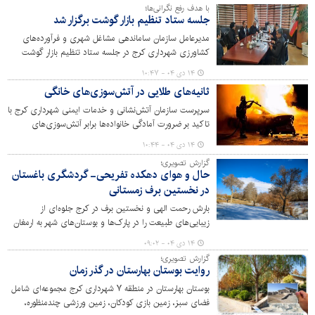
گفت: ایجاد ساختاری منسجم و تخصص‌محور، نقش مؤثری
با هدف رفع نگرانی‌ها؛
در ارتقای بهره‌وری، شفافیت و تسریع فرآیندهای اجرایی
جلسه ستاد تنظیم بازار گوشت برگزار شد
خواهد داشت.
مدیرعامل سازمان ساماندهی مشاغل شهری و فرآورده‌های
کشاورزی شهرداری کرج در جلسه ستاد تنظیم بازار گوشت
گفت: تنظیم بازار باید به اقدامات ملموس و اثرگذاری منجر
۱۴ دی ۰۴ - ۱۰:۴۷
شود که مردم نتیجه آن را در زندگی روزمره خود احساس کنند.
ثانیه‌های طلایی در آتش‌سوزی‌های خانگی
سرپرست سازمان آتش‌نشانی و خدمات ایمنی شهرداری کرج با
تاکید بر ضرورت آمادگی خانواده‌ها برابر آتش‌سوزی‌های
خانگی، آموزش اعضای خانواده، رعایت نکات ایمنی و تمرین
۱۴ دی ۰۴ - ۱۰:۴۴
خروج اضطراری را عاملی تعیین‌کننده در نجات جان شهروندان
گزارش تصویری؛
دانست.
حال و هوای دهکده تفریحی- گردشگری باغستان
در نخستین برف زمستانی
بارش رحمت الهی و نخستین برف در کرج جلوه‌ای از
زیبایی‌های طبیعت را در پارک‌ها و بوستان‌های شهر به ارمغان
آورد. این حال و هوا در دهکده تفریحی - گردشگری باغستان
۱۴ دی ۰۴ - ۰۹:۰۲
انعکاس و جلوه‌ای ویژه داشت.
گزارش تصویری؛
روایت بوستان بهارستان در گذر زمان
بوستان بهارستان در منطقه ۷ شهرداری کرج مجموعه‌ای شامل
فضای سبز، زمین بازی کودکان، زمین ورزشی چندمنظوره،