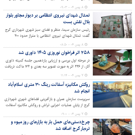
جامعی از مدیریت پسماندهای عادی، عفونی و نخاله‌های
۸ بهمن ۰۴ - ۰۹:۰۳
ساختمانی ارائه داد و گفت: مدیریت شهری توانست در سال
تمثال شهدای نیروی انتظامی بر دیوار مجاور بلوار
جاری حدود ۸۰ درصد از شیرابه‌های مرکز دفن زباله حلقه‌دره را
بلال نقش بست
امحا کند.
رئیس سازمان سیما، منظر و فضای سبز شهری شهرداری کرج
گفت: تمثال شهدای نیروی انتظامی با متراژ حدود ۲۰۰
مترمربع روی دیوار مجاور بلوار بلال اجرا شد.
۸ بهمن ۰۴ - ۰۸:۵۰
۲۵۸ اثر فراخوان نوروزی ۱۴۰۵ داوری شد
در مرحله اول بررسی و ارزیابی یازدهمین جلسه کمیته داوری
آثار، از ۲۲۶ اثر به صورت تصویر سه بعدی و ۳۲ ماکت دریافت
شده از هنرمندان در بخش اِلمان‌ها و هفت سین‌های شهری
۷ بهمن ۰۴ - ۱۱:۱۴
فراخوان نوروز ۱۴۰۵، ۱۵ اثر مورد تایید اولیه قرار گرفت.
روکش مکانیزه آسفالت رینگ ۳۰ متری اسلام‌آباد
انجام شد
سرپرست سازمان عمران و بازآفرینی فضاهای شهری شهرداری
کرج از پایان عملیات اجرایی تراش و روکش مکانیزه آسفالت
رینگ سی متری تپه مرادآب با رویکرد عدالت محوری و توزیع
۷ بهمن ۰۴ - ۰۹:۰۰
عادلانه امکانات شهری در مناطق کم برخودار خبر داد.
چرخ‌دستی‌های حمل بار به بازارهای روز میوه و
تره‌بار کرج اضافه شد