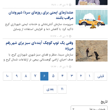
ریل‌گذاری اصولی، گام‌های اساسی برای جبران
۷ دی ۰۴ - ۱۹:۱۱
عقب‌ماندگی‌های خدمات در اسلام‌آباد برداشته و این مسیر
هشدارهای ایمنی برای روزهای سرد/ شهروندان
توسعه، با مشارکت مردم و سرمایه‌گذاران ادامه خواهد یافت.
مراقب باشند
سرپرست سازمان آتش‌نشانی و خدمات ایمنی شهرداری کرج
تاکید کرد: با کاهش دما و افزایش استفاده از وسایل
گرمایشی، رعایت نکات ایمنی ضروری است.
۷ دی ۰۴ - ۱۲:۳۶
وقتی یک توپ کوچک آینده‌ای سبز برای شهر رقم
می‌زند
سازمان سیما، منظر و فضای سبز شهری شهرداری کرج، با
هدف احیای اراضی کوهستانی بیجی در ارتفاعات شمال کرج و
بازگرداندن تعادل اکولوژیکی منطقه، طرح پایلوت کپسول بذر یا
۷ دی ۰۴ - ۱۲:۲۲
(Seed Ball ) را با مشارکت گروهی از فعالان و دوستداران
محیط زیست وهیئت کوهنوردی استان البرز اجرایی کرد.
قبلی
۱
۲
۳
۴
۵
۶
۷
۸
۹
۱۰
۱۱
بعدی
تاریخ
همه‌ی روزها