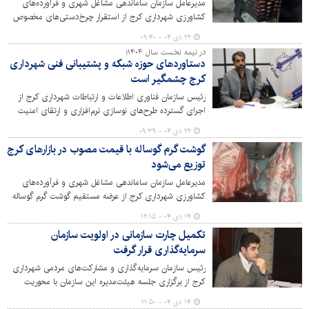
مدیرعامل سازمان ساماندهی مشاغل شهری و فرآورده‌های
کشاورزی شهرداری کرج از استقرار چرخ‌دستی‌های مخصوص
حمل بار در بازارهای روز میوه و تره‌بار کرج در راستای ارتقای
۲۲ دی ۰۴ - ۰۹:۴۰
سطح خدمات‌رسانی و رفاه شهروندان خبر داد.
در نیمه نخست سال ۱۴۰۴؛
دستاوردهای حوزه شبکه و پشتیبانی فنی شهرداری
کرج چشمگیر است
رئیس سازمان فناوری اطلاعات و ارتباطات شهرداری کرج از
اجرای گسترده طرح‌های نوسازی نرم‌افزاری و ارتقای امنیت
شبکه در مناطق و سازمان‌های تابعه در ۶ ماهه اول سال‌جاری
۲۲ دی ۰۴ - ۰۹:۳۹
خبر داد.
گوشت گرم گوساله با قیمت مصوب در بازارهای کرج
توزیع می‌شود
مدیرعامل سازمان ساماندهی مشاغل شهری و فرآورده‌های
کشاورزی شهرداری کرج از عرضه‌ مستقیم گوشت گرم گوساله
در بازارهای روز میوه و تره‌بار در راستای اجرای سیاست‌های
۱۴ دی ۰۴ - ۱۲:۱۵
تنظیم بازار و تامین کالاهای اساسی با کیفیت و قیمت مناسب
تکمیل چارت سازمانی در اولویت سازمان
برای شهروندان، خبر داد.
سرمایه‌گذاری قرار گرفت
رئیس سازمان سرمایه‌گذاری و مشارکت‌های مردمی شهرداری
کرج از برگزاری جلسه هیئت‌مدیره این سازمان با محوریت
ساماندهی ساختار اداری و تکمیل چارت سازمانی خبر داد و
۱۴ دی ۰۴ - ۱۱:۵۰