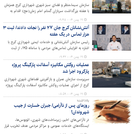
سازمان سیما،منظر و فضای سبز شهری شهرداری کرج همزمان
با هفته بزرگداشت سربازان گمنام امام زمان(عج) اقدام به
اکران طرح‌های فرهنگی در شهر کرده است.
۱۹ بهمن ۰۴ - ۰۹:۴۸
آتش‌نشانان کرج جان ۲۷ نفر را نجات دادند/ ثبت ۳
هزار تماس در یک هفته
رئیس سازمان آتش‌نشانی و خدمات ایمنی شهرداری کرج با
اشاره به افزایش تماس‌های مردمی با سامانه ۱۲۵، از ثبت
هزاران تماس و ده‌ها عملیات نفس‌گیر آتش‌نشانان در یک
۱۹ بهمن ۰۴ - ۰۹:۴۲
هفته گذشته خبر داد.
عملیات روکش مکانیزه آسفالت پارکینگ پروژه
پارکرود اجرا شد
سرپرست سازمان عمران و بازآفرینی فضاهای شهری شهرداری
کرج از اجرای عملیات روکش مکانیزه آسفالت پارکینگ پروژه
پارکرود به عنوان یکی از پروژه‌های شاخص گردشگری کرج خبر
۱۹ بهمن ۰۴ - ۰۸:۵۹
داد.
یادداشت؛
روزهای پس از ناآرامی/ جبران خسارت از جیب
شهروندان!
در ناآرامی‌های اخیر، زیرساخت‌های شهری، اتوبوس‌ها،
ایستگاه‌های خدمات عمومی و مراکز مردمی هدف تخریب قرار
گرفتند؛ خساراتی که به‌جای صرف در عمران و رفاه عمومی، باید