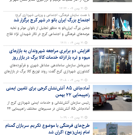
اساس خروجی پایش آسفالت خبر داد.
۲۱ بهمن ۰۴ - ۱۳:۲۲
با همت سازمان فرهنگی، اجتماعی و ورزشی شهرداری کرج؛
اجتماع بزرگ ایران بانو در شهر کرج برگزار شد
جشن بزرگ ایران‌بانو به منظور تجلیل از بانوان موثر و نخبه
عرصه‌های فرهنگی و اجتماعی کرج در تالار شهیدان نژاد فلاح
برگزار شد.
۲۱ بهمن ۰۴ - ۱۲:۱۱
افزایش دو برابری مراجعه شهروندان به بازارهای
میوه و تره بار/ارائه خدمات کالا برگ در بازار روز
مدیرعامل سازمان ساماندهی مشاغل شهری و فرآورده‌های
کشاورزی شهرداری کرج گفت: روند توزیع کالا برگ در بازارهای
روز میوه و تره بار بدون مشکل پیش می‌رود و ورودی
۲۱ بهمن ۰۴ - ۱۲:۰۸
شهروندان به این بازارها از سه هزار به شش هزار نفر افزایش
آماده‌باش ۸۵ آتش‌نشان کرجی برای تامین ایمنی
یافته است.
راهپیمایی ۲۲ بهمن
رئیس سازمان آتش‌نشانی و خدمات ایمنی شهرداری کرج از
آماده‌باش ۸۵ آتش‌نشان در مسیرهای مختلف راهپیمایی ۲۲
بهمن برای تامین ایمنی شهروندان خبر داد.
۲۱ بهمن ۰۴ - ۱۰:۲۹
طرح‌های فرهنگی با موضوع تکریم سربازان گمنام
امام زمان(عج) اکران شد