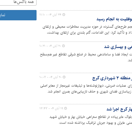
همه باکس‌ها
نما
۲۴ آبان ۰۴ - ۱۱:۱۰
وفقیت به انجام رسید
اجرای منسجم طرح‌های گسترده در حوزه مدیریت مخاطرات محیطی و ارتقای
و تأکید کرد: این اقدامات، گام بلندی برای ارتقای بهداشت،
ی و بهسازی شد
۲۰ آبان ۰۴ - ۱۰:۲۱
ات ایجاد فضا و ساماندهی محیط در ضلع شرقی تقاطع غیر هم‌سطح
شد.
رداری کرج
۲۰ آبان ۰۴ - ۱۰:۰۷
ت: با اجرای عملیات ضربتی، دیوارنوشته‌ها و تبلیغات غیرمجاز از معابر اصلی
 زیباسازی فضای شهری و حذف نازیبایی‌های بصری انجام شد.
هار کرج اجرا شد
۱۹ آبان ۰۴ - ۱۳:۴۷
اجرای بلوک عابر پیاده در تقاطع سه‌راهی خیابان بهار و خیابان شهید
یمنی عابران و بهبود جریان ترافیک برداشته شده است.