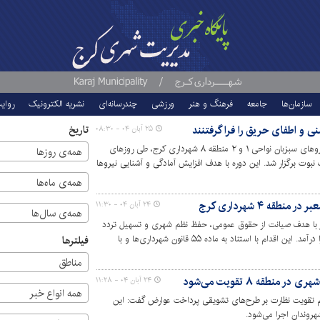
سازمان‌ها
جامعه
فرهنگ و هنر
ورزشی
چندرسانه‌ای
نشریه الکترونیک
روای
تاریخ
۲۵ آبان ۰۴ - ۰۸:۳۰
دوره آموزش «ایمنی و آتش‌نشانی» ویژه نیروهای سبزبان نواحی ۱ و ۲ منطقه ۸ شهرداری کرج، طی روزهای
همه‌ی روزها
ک نبوت برگزار شد. این دوره با هدف افزایش آمادگی و آشنایی نیروها
.
همه‌ی ماه‌ها
ه ۴ شهرداری کرج
۲۴ آبان ۰۴ - ۱۱:۳۰
همه‌ی سال‌ها
 با هدف صیانت از حقوق عمومی، حفظ نظم شهری و تسهیل تردد
شهروندان در منطقه ۴ شهرداری کرج به اجرا درآمد. این اقدام با استناد به ماده ۵۵ قانون شهرداری‌ها و با
فیلترها
مناطق
طقه ۸ تقویت می‌شود
۲۴ آبان ۰۴ - ۱۱:۲۸
همه انواع خبر
کید بر لزوم تقویت نظارت بر طرح‌های تشویقی پرداخت عوارض گفت: این
روندان اجرا می‌شود.