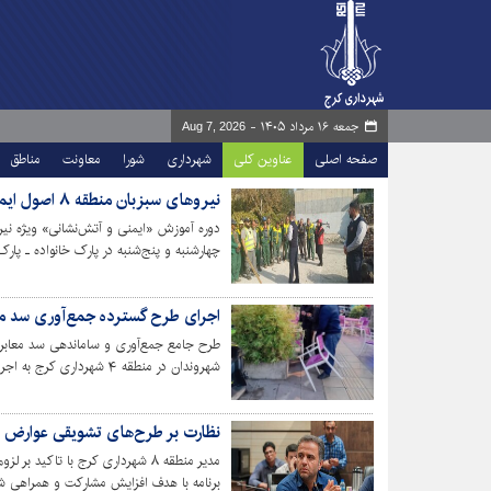
جمعه ۱۶ مرداد ۱۴۰۵ -
Aug 7, 2026
صفحه اصلی
عناوین کلی
شهرداری
شورا
معاونت
مناطق
نیروهای سبزبان منطقه ۸ اصول ایمنی و اطفای حریق را فرا گرفتنند
چهارشنبه و پنج‌شنبه در پارک خانواده ـ پار
با اصول پایه ایمنی و مقابله با حریق اجرا شد
اجرای طرح گسترده جمع‌آوری سد معبر در منطق
طرح جامع جمع‌آوری و ساماندهی سد معابر
همکاری نیروی انتظامی انجام شده است.
نظارت بر طرح‌های تشویقی عوارض شهری در من
مدیر منطقه ۸ شهرداری کرج با تا
برنامه با هدف افزایش مشارکت و همراهی شه