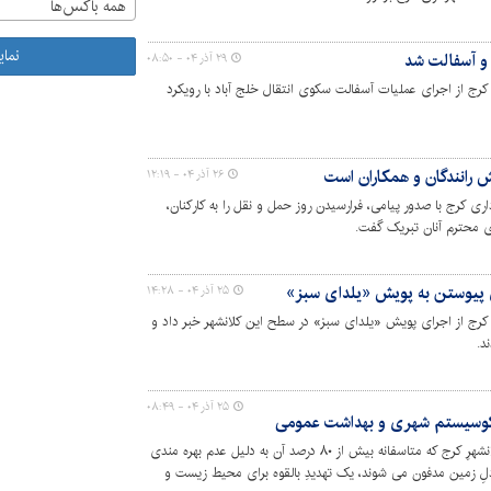
همه باکس‌ها
نما
 و آسفالت شد
۲۹ آذر ۰۴ - ۰۸:۵۰
رج از اجرای عملیات آسفالت سکوی انتقال خلج آباد با رویکرد
 رانندگان و همکاران است
۲۶ آذر ۰۴ - ۱۲:۱۹
ی کرج با صدور پیامی، فرارسیدن روز حمل و نقل را به کارکنان،
ای محترم آنان تبریک گفت.
 پیوستن به پویش «یلدای سبز»
۲۵ آذر ۰۴ - ۱۴:۲۸
کرج از اجرای پویش «یلدای سبز» در سطح این کلانشهر خبر داد و
د.
۲۵ آذر ۰۴ - ۰۸:۴۹
اکوسیستم شهری و بهداشت عمومی
جمع آوری روزانه صدها تُن زباله از سطح کلانشهرِ کرج که متاسفانه بیش از ۸۰ درصد آن به دلیل عدم بهره مندی
لِ زمین مدفون می شوند، یک تهدیدِ بالقوه برای محیط زیست و