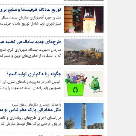
بهداشت عمومی به شمار می رود.
توزیع عادلانه ظرفیت‌ها و منابع برا
مشاور حوزه آبخیزداری سازمان سیما، منظر
سبز شهری باید شامل توزیع عادلانه ظرفیت‌ها 
طرح‌های جدید ساماندهی تخلیه غیرم
سازمان مدیریت پسماند شهرداری کرج، تدوی
که با استفاده از فناوری‌های نوین و مشارک
نخاله‌ها را فراهم خواهد کرد.
چگونه زباله کم‌تری تولید کنیم؟
اولین قدم در مدیریت زباله‌های منزل، آن اس
همچنین باید راه‌های استفاده مجدد را یاد بگ
با هدف زیباسازی دکل‌های سطح شهر؛
دکل مخابراتی پارک عطار لباس نو به
در راستای اجرای طرح‌های زیباسازی و کا
در بلوار درختی پارک عطار توسط سازمان فنا