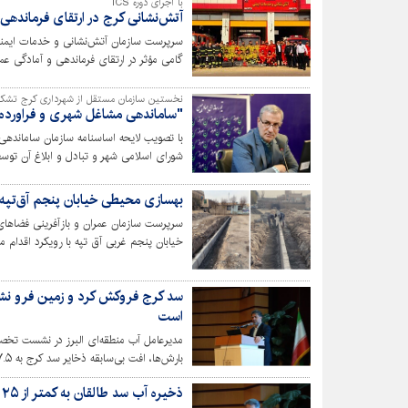
با اجرای دوره ICS
آتش‌نشانی کرج در ارتقای فرماندهی
گامی مؤثر در ارتقای فرماندهی و آمادگی عم
نخستین سازمان مستقل از شهرداری کرج تشک
"ساماندهی مشاغل شهری و فراورده
با تصویب لایحه اساسنامه سازمان سامانده
شورای اسلامی شهر و تبادل و ابلاغ آن توس
شهرداری‌ها تشکیل و اداره خواهد شد.
بهسازی محیطی خیابان پنجم آق‌تپه 
سرپرست سازمان عمران و بازآفرینی فضاها
خیابان پنجم غربی آق تپه با رویکرد اقدام م
است
استان خبر داد.
ذ