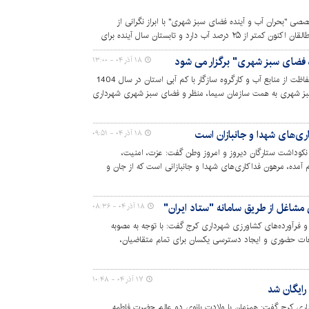
صی "بحران آب و آینده فضای سبز شهری" با ابراز نگرانی از
وضعیت ذخایر آبی استان اعلام کرد که سد طالقان اکنون کمتر از ۲۵ درصد آب دارد و تابستان سال آینده برای
فضای سبز شهری" برگزار می شود
۱۸ آذر ۰۴ - ۱۳:۰۰
در راستای مصوبات سومین جلسه شورای حفاظت از منابع آب و کارگروه سازگار با کم آبی استان در سال 1404
 شهری به همت سازمان سیما، منظر و فضای سبز شهری شهرداری
ی‌های شهدا و جانبازان است
۱۸ آذر ۰۴ - ۰۹:۵۱
نکوداشت ستارگان دیروز و امروز وطن گفت: عزت، امنیت،
آمده، مرهون فداکاری‌های شهدا و جانبازانی است که از جان و
عنوان هدیه‌ای ارزشمند قرار دادند و وظیفه‌ی ما است در هر
مشاغل از طریق سامانه "ستاد ایران"
۱۸ آذر ۰۴ - ۰۸:۳۶
فرآورده‌های کشاورزی شهرداری کرج گفت: با توجه به مصوبه
عات حضوری و ایجاد دسترسی یکسان برای تمام متقاضیان،
 انجام خواهد شد.
۱۷ آذر ۰۴ - ۱۰:۴۸
رایگان شد
اری کرج گفت: همزمان با ولادت بانوی دو عالم حضرت فاطمه