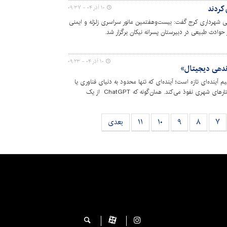
 کردند
۱۰ آذر ۰۴ - ۰۹:۳۷
 شهرداری کرج گفت: بیست‌وهفتمین مانور سراسری زلزله و ایمنی
 حوادث طبیعی در دبیرستان پسرانه نیکان برگزار شد.
۱۰ آذر ۰۴ - ۰۹:۲۳
اندهی دیجیتال»
نده‌ای تازه است؛ آینده‌ای که تنها محدود به دنیای فناوری یا
اپلیکیشن‌ها نیست و به‌سرعت در عمق ساختارهای شهری نفوذ می‌کند. همان‌گونه که ChatGPT از یک
تال و «فرمانده کل» تعاملات آنلاین تبدیل می‌شود، مدیریت شهری
ه است؛ تحولی که محور آن درک نیت شهروند و پاسخ‌گویی هوشمند به
۷
۸
۹
۱۰
۱۱
بعدی