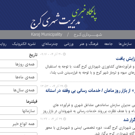
سازمان‌ها
جامعه
فرهنگ و هنر
ورزشی
چندرسانه‌ای
نشریه الکترونیک
روای
تاریخ
۳۰ آذر ۰۴ - ۰۹:۱۶
فزایش یافت
همه‌ی روزها
فرآورده‌های کشاورزی شهرداری کرج گفت: با توجه به استقبال
های میوه و تره‌بار شهر کرج و با توجه به فرارسیدن شب یلدا،
همه‌ی ماه‌ها
یافت.
۲۹ آذر ۰۴ - ۱۳:۵۳
همه‌ی سال‌ها
» از بازار روز ماهان / خدمات رسانی بی وقفه در آستانه
فیلترها
اهی مدیران سازمان ساماندهی مشاغل شهری و فرآورده های
سازمان‎ها
و با هدف نظارت بر روند خدمات رسانی به شهروندان در بازار روز
چگونگی نرخ گذاری، روند توزیع و عرضه محصولات، نحوه پاسخگویی
ار شد
۲۹ آذر ۰۴ - ۱۱:۲۷
و رعایت بهداشت عمومی پرداختند.
همه انواع خبر
ی شهرداری کرج گفت: دوره تخصصی ایمنی و شهرسازی با محور