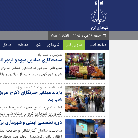
جمعه ۱۶ مرداد ۱۴۰۵ -
Aug 7, 2026
صفحه اصلی
عناوین کلی
شهرداری
شورا
معاونت
مناطق
همزمان با شب یلدا؛
ساعت کاری میادین میوه و تره‌بار ا
مدیرعامل سازمان ساماندهی مشاغل شهری و 
شهروندان کرجی برای خرید از میادین و بازار
ساعات کاری بازارهای میوه و تره‌بار افزایش 
ثُبات قیمت ها و تخفیف های ویژه؛
بازدیدِ میدانی خبرنگارانِ «کرج امروز
شب یلدا
اعضاء تیم رسانه ای «جهاد تبیین» با همر
کشاورزی شهرداری کرج در آستانه شب «یلدا» 
ماهان حضور یافتند و از نزدیک به تماشای 
دوره تخصصی ایمنی و شهرسازی برگز
غُرفه داران و بررسی کیفیت سیمای محیطی 
سرپرست سازمان آتش‌نشانی و خدمات ایمن
ارتقای دانش کارشناسان دفاتر فنی مناطق ۱۰گانه شهرداری کرج برگزار شد.