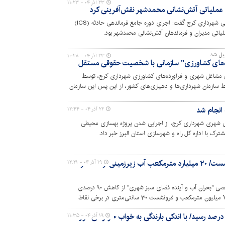
۲۳ آذر ۰۴ - ۱۱:۲۳
 عملیاتی آتش‌نشانی محمدشهر نقش‌آفرینی کرد
سرپرست سازمان آتش‌نشانی و خدمات ایمنی شهرداری کرج گفت: اجرای دوره جامع فرماندهی حادثه (ICS)
لیاتی مدیران و فرماندهان آتش‌نشانی محمدشهر بود.
یل شد
۲۳ آذر ۰۴ - ۱۰:۲۸
‌های کشاورزی" سازمانی با شخصیت حقوقی مستقل
ی مشاغل شهری و فرآورده‌های کشاورزی شهرداری کرج، توسط
ط سازمان شهرداری‌ها و دهیاری‌های کشور، از این پس این سازمان
با شخصیت حقوقی مستقل تحت نظارت شهرداری کرج و با اصول بازرگانی و بر اساس ماده ۸۴ قانون
انجام شد
۲۲ آذر ۰۴ - ۱۲:۴۴
ی شهری شهرداری کرج، از اجرایی شدن پروژه بهسازی محیطی
شترک با اداره کل راه و شهرسازی استان البرز خبر داد.
سد کرج فروکش کرد و زمین فرو نشست/ ۲۰ میلیارد مترمکعب آب زیرزمینی از دست رفته
۱۹ آذر ۰۴ - ۱۲:۲۱
مدیرعامل آب منطقه‌ای البرز در نشست تخصصی "بحران آب و آینده فضای سبز شهری" از کاهش ۹۰ درصدی
بارش‌ها، افت بی‌سابقه ذخایر سد کرج به ۷.۵ میلیون مترمکعب و فرونشست ۳۰ سانتی‌متری در برخی نقاط
خیره آب سد طالقان به کمتر از ۲۵ درصد رسید/ با اندکی بارندگی به خواب خرگوشی فرو
۱۹ آذر ۰۴ - ۱۱:۳۵