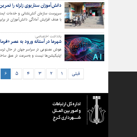
دانش‌آموزان سناریوی زلزله را تمرین
سرپرست سازمان آتش‌نشانی و خدمات ایمنی
با هدف افزایش آمادگی دانش‌آموزان در برابر
یادداشت اختصاصی:
شهرها در آستانه ورود به عصر «فرم
هوش مصنوعی در سراسر جهان در حال ترسیم آی
گفت‌وگوگر ساده به نقطه اتصال خدمات دیجی
نیز در آستانه یک تحول بنیادین قرار گرفت
قبلی
۱
۲
۳
۴
۵
۶
آن است.